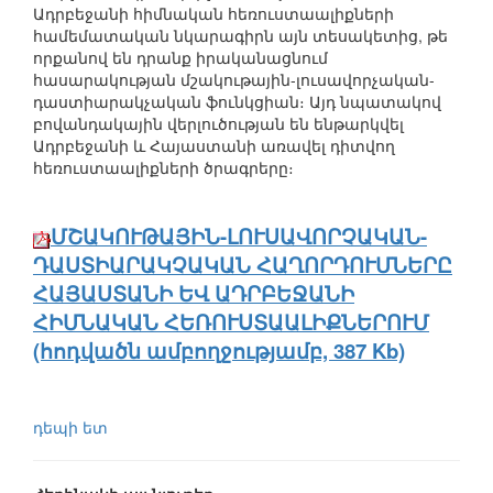
Ադրբեջանի հիմնական հեռուստաալիքների
համեմատական նկարագիրն այն տեսակետից, թե
որքանով են դրանք իրականացնում
հասարակության մշակութային-լուսավորչական-
դաստիարակչական ֆունկցիան։ Այդ նպատակով
բովանդակային վերլուծության են ենթարկվել
Ադրբեջանի և Հայաստանի առավել դիտվող
հեռուստաալիքների ծրագրերը։
ՄՇԱԿՈՒԹԱՅԻՆ-ԼՈՒՍԱՎՈՐՉԱԿԱՆ-
ԴԱՍՏԻԱՐԱԿՉԱԿԱՆ ՀԱՂՈՐԴՈՒՄՆԵՐԸ
ՀԱՅԱՍՏԱՆԻ ԵՎ ԱԴՐԲԵՋԱՆԻ
ՀԻՄՆԱԿԱՆ ՀԵՌՈՒՍՏԱԱԼԻՔՆԵՐՈՒՄ
(հոդվածն ամբողջությամբ, 387 Kb)
դեպի ետ