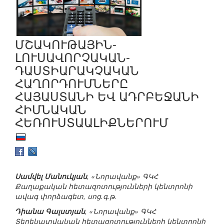
ՄՇԱԿՈՒԹԱՅԻՆ-
ԼՈՒՍԱՎՈՐՉԱԿԱՆ-
ԴԱՍՏԻԱՐԱԿՉԱԿԱՆ
ՀԱՂՈՐԴՈՒՄՆԵՐԸ
ՀԱՅԱՍՏԱՆԻ ԵՎ ԱԴՐԲԵՋԱՆԻ
ՀԻՄՆԱԿԱՆ
ՀԵՌՈՒՍՏԱԱԼԻՔՆԵՐՈՒՄ
Սամվել Մանուկյան
, «Նորավանք» ԳԿՀ
Քաղաքական հետազոտությունների կենտրոնի
ավագ փորձագետ, սոց.գ.թ.
Դիանա Գալստյան
, «Նորավանք» ԳԿՀ
Տեղեկատվական հետազոտությունների կենտրոնի