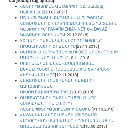
Հեղինակի այլ նյութեր
ՀԱՆՐՈՒԹՅՈՒՆՆ ԱՆՏԱՐԲԵՐ ՉԷ. Սամվել
Մանուկյան
[29.07.2021]
ՄՇԱԿՈՒԹԱՅԻՆ ՔԱՂԱՔԱԿԱՆՈՒԹՅՈՒՆԸ
ՀԱՅԱՍՏԱՆԻ ԵՎ ԱԴՐԲԵՋԱՆԻ ԻՆՏԵՐՆԵՏԱՅԻՆ
ԿԱՅՔԵՐՈՒՄ՝ PANARMENIAN.NET ԵՎ DAY.AZ
ԿԱՅՔԵՐԻ ՕՐԻՆԱԿՈՎ
[26.12.2018]
XX ԴԱՐԻ ՊԱՏՄԱԿԱՆ ՀԻՇՈՂՈՒԹՅՈՒՆԸ
ՈՒՍԱՆՈՂՆԵՐԻ ՇՐՋԱՆՈՒՄ
[29.11.2018]
ՍԱՄՎԵԼ ՄԱՆՈՒԿՅԱՆԻ ԵԼՈՒՅԹԸ ԱՐՄԵՆՊՐԵՍԻ
ՄԱՄՈՒԼԻ ԱՍՈՒԼԻՍՈՒՄ
[19.11.2018]
ՍՈՑԻԱԼԱԿԱՆ ԱՆՀԱՎԱՍԱՐՈՒԹՅԱՆ
ԸՆԿԱԼՈՒՄՆԵՐԸ ՀԱՅԱՍՏԱՆՈՒՄ ԵՎ ԴՐԱՆՑ
ՀԵՏԵՎԱՆՔՆԵՐԸ
[12.11.2018]
ՀԱՅԱՍՏԱՆԻ ԼՐԱՏՎԱԿԱՆ ԿԱՅՔԵՐԻ
ԱԶԴԵՑՈՒԹՅԱՆ
ՈՒՍՈՒՄՆԱՍԻՐՈՒԹՅՈՒՆ
[29.10.2018]
ՈՒՍԱՆՈՂՆԵՐԻ ՊԱՏԿԵՐԱՑՈՒՄՆԵՐԸ
ՀԱՅԿԱԿԱՆ 1-ԻՆ ԵՎ 2-ՐԴ
ՀԱՆՐԱՊԵՏՈՒԹՅՈՒՆՆԵՐԻ ՄԱՍԻՆ
[01.10.2018]
ՀԱՅԿԱԿԱՆ ՀԵՌՈՒՍՏԱՏԵՍՈՒԹՅԱՄԲ
ՀԱՂՈՐԴՎՈՂ ՍԵՐԻԱԼՆԵՐԻ ԲՈՎԱՆԴԱԿԱՅԻՆ
ԱՌԱՆՁՆԱՀԱՏԿՈՒԹՅՈՒՆՆԵՐԸ
[10.08.2018]