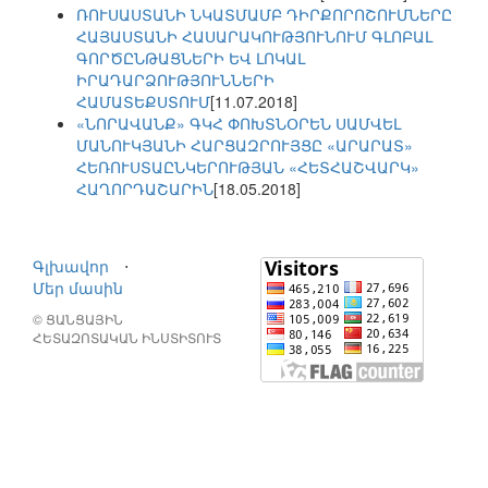
ՌՈՒՍԱՍՏԱՆԻ ՆԿԱՏՄԱՄԲ ԴԻՐՔՈՐՈՇՈՒՄՆԵՐԸ
ՀԱՅԱՍՏԱՆԻ ՀԱՍԱՐԱԿՈՒԹՅՈՒՆՈՒՄ ԳԼՈԲԱԼ
ԳՈՐԾԸՆԹԱՑՆԵՐԻ ԵՎ ԼՈԿԱԼ
ԻՐԱԴԱՐՁՈՒԹՅՈՒՆՆԵՐԻ
ՀԱՄԱՏԵՔՍՏՈՒՄ
[11.07.2018]
«ՆՈՐԱՎԱՆՔ» ԳԿՀ ՓՈԽՏՆՕՐԵՆ ՍԱՄՎԵԼ
ՄԱՆՈՒԿՅԱՆԻ ՀԱՐՑԱԶՐՈՒՅՑԸ «ԱՐԱՐԱՏ»
ՀԵՌՈՒՍՏԱԸՆԿԵՐՈՒԹՅԱՆ «ՀԵՏՀԱՇՎԱՐԿ»
ՀԱՂՈՐԴԱՇԱՐԻՆ
[18.05.2018]
Գլխավոր
⋅
Մեր մասին
© ՑԱՆՑԱՅԻՆ
ՀԵՏԱԶՈՏԱԿԱՆ ԻՆՍՏԻՏՈՒՏ