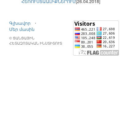
ՀԵՌՈՒՍՏԱԱԼԻՔՆԵՐՈՒՄ
[26.04.2018]
Գլխավոր
⋅
Մեր մասին
© ՑԱՆՑԱՅԻՆ
ՀԵՏԱԶՈՏԱԿԱՆ ԻՆՍՏԻՏՈՒՏ