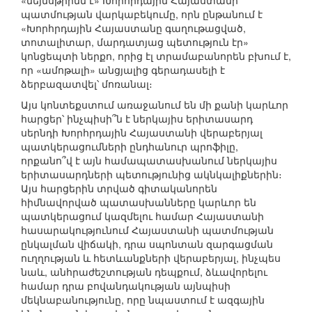
«մեյնսթրիմն է» Խորհրդային Հայաստանի
պատմության վարկաբեկումը, որն ընթանում է
«Խորհրդային Հայաստանը գաղութացված,
տոտալիտար, մարդատյաց պետություն էր»
կոնցեպտի ներքո, որից էլ տրամաբանորեն բխում է,
որ «ամոթալի» անցյալից գերադասելի է
ձերբազատվել՝ մոռանալ։
Այս կոնտեքստում առաջանում են մի քանի կարևոր
հարցեր՝ ինչպիսի՞ն է ներկայիս երիտասարդ
սերնդի Խորհրդային Հայաստանի վերաբերյալ
պատկերացումների ընդհանուր պրոֆիլը,
որքանո՞վ է այն համապատասխանում ներկայիս
երիտասարդների պետությունից ակնկալիքներին։
Այս հարցերին տրված գիտականորեն
հիմնավորված պատասխանները կարևոր են
պատկերացում կազմելու համար Հայաստանի
հասարակությունում Հայաստանի պատմության
ընկալման վիճակի, դրա սպոնտան զարգացման
ուղղության և հետևանքների վերաբերյալ, ինչպես
նաև, անհրաժեշտության դեպքում, ձևավորելու
համար դրա բովանդակության այնպիսի
մեկնաբանությունը, որը նպաստում է ազգային