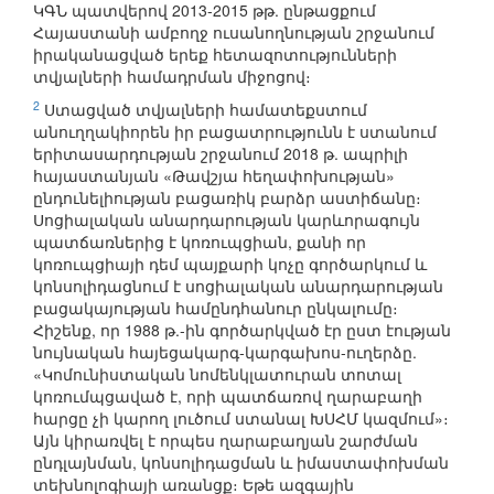
ԿԳՆ պատվերով 2013-2015 թթ. ընթացքում
Հայաստանի ամբողջ ուսանողնության շրջանում
իրականացված երեք հետազոտությունների
տվյալների համադրման միջոցով։
2
Ստացված տվյալների համատեքստում
անուղղակիորեն իր բացատրությունն է ստանում
երիտասարդության շրջանում 2018 թ. ապրիլի
հայաստանյան «Թավշյա հեղափոխության»
ընդունելիության բացառիկ բարձր աստիճանը։
Սոցիալական անարդարության կարևորագույն
պատճառներից է կոռուպցիան, քանի որ
կոռուպցիայի դեմ պայքարի կոչը գործարկում և
կոնսոլիդացնում է սոցիալական անարդարության
բացակայության համընդհանուր ընկալումը։
Հիշենք, որ 1988 թ.-ին գործարկված էր ըստ էության
նույնական հայեցակարգ-կարգախոս-ուղերձը.
«Կոմունիստական նոմենկլատուրան տոտալ
կոռումպցաված է, որի պատճառով ղարաբաղի
հարցը չի կարող լուծում ստանալ ԽՍՀՄ կազմում»։
Այն կիրառվել է որպես ղարաբաղյան շարժման
ընդլայնման, կոնսոլիդացման և իմաստափոխման
տեխնոլոգիայի առանցք։ Եթե ազգային