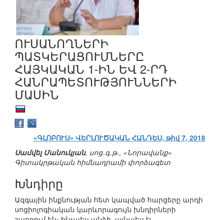
ՈՒՍԱՆՈՂՆԵՐԻ
ՊԱՏԿԵՐԱՑՈՒՄՆԵՐԸ
ՀԱՅԿԱԿԱՆ 1-ԻՆ ԵՎ 2-ՐԴ
ՀԱՆՐԱՊԵՏՈՒԹՅՈՒՆՆԵՐԻ
ՄԱՍԻՆ
«ԳԼՈԲՈՒՍ» ՎԵՐԼՈՒԾԱԿԱՆ ՀԱՆԴԵՍ, թիվ 7, 2018
Սամվել Մանուկյան
, սոց․գ․թ․, «Նորավանք»
Գիտակրթական հիմնադրամի փորձագետ
Խնդիրը
Ազգային ինքնության հետ կապված հարցերը արդի
սոցիոլոգիական կարևորագույն խնդիրների
շարքում են։ Ինչպես անձի, այնպես էլ