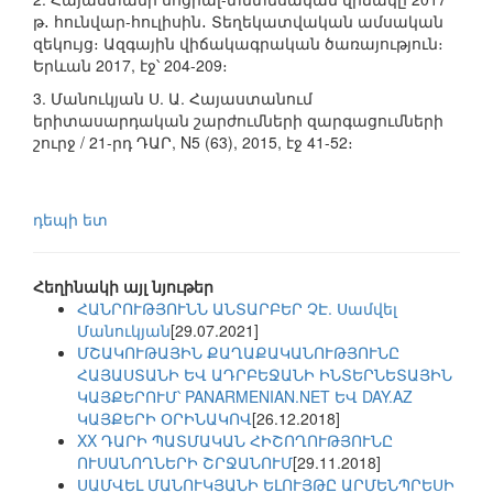
թ․ հունվար-հուլիսին․ Տեղեկատվական ամսական
զեկույց։ Ազգային վիճակագրական ծառայություն։
Երևան 2017, էջ՝ 204-209։
3. Մանուկյան Ս. Ա. Հայաստանում
երիտասարդական շարժումների զարգացումների
շուրջ / 21-րդ ԴԱՐ, N5 (63), 2015, էջ 41-52։
դեպի ետ
Հեղինակի այլ նյութեր
ՀԱՆՐՈՒԹՅՈՒՆՆ ԱՆՏԱՐԲԵՐ ՉԷ. Սամվել
Մանուկյան
[29.07.2021]
ՄՇԱԿՈՒԹԱՅԻՆ ՔԱՂԱՔԱԿԱՆՈՒԹՅՈՒՆԸ
ՀԱՅԱՍՏԱՆԻ ԵՎ ԱԴՐԲԵՋԱՆԻ ԻՆՏԵՐՆԵՏԱՅԻՆ
ԿԱՅՔԵՐՈՒՄ՝ PANARMENIAN.NET ԵՎ DAY.AZ
ԿԱՅՔԵՐԻ ՕՐԻՆԱԿՈՎ
[26.12.2018]
XX ԴԱՐԻ ՊԱՏՄԱԿԱՆ ՀԻՇՈՂՈՒԹՅՈՒՆԸ
ՈՒՍԱՆՈՂՆԵՐԻ ՇՐՋԱՆՈՒՄ
[29.11.2018]
ՍԱՄՎԵԼ ՄԱՆՈՒԿՅԱՆԻ ԵԼՈՒՅԹԸ ԱՐՄԵՆՊՐԵՍԻ