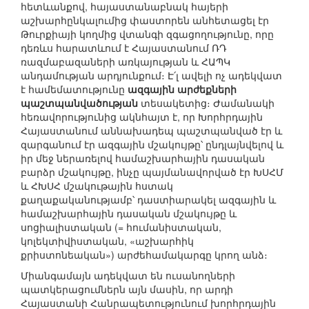
հետևանքով, հայաստանաբնակ հայերի
աշխարհընկալումից փաստորեն անհետացել էր
Թուրքիայի կողմից վտանգի զգացողությունը, որը
դեռևս հարատևում է Հայաստանում ՌԴ
ռազմաբազաների առկայության և ՀԱՊԿ
անդամության արդյունքում։ Է՛լ ավելի ոչ ադեկվատ
է համեմատությունը
ազգային արժեքների
պաշտպանվածության
տեսակետից։ Ժամանակի
հեռավորությունից ակնհայտ է, որ Խորհրդային
Հայաստանում աննախադեպ պաշտպանված էր և
զարգանում էր ազգային մշակույթը՝ ընդլայնվելով և
իր մեջ ներառելով համաշխարհային դասական
բարձր մշակույթը, ինչը պայմանավորված էր ԽՍՀՄ
և ՀԽՍՀ մշակութային հստակ
քաղաքականությամբ՝ դաստիարակել ազգային և
համաշխարհային դասական մշակույթը և
սոցիալիստական (= հումանիստական,
կոլեկտիվիստական, «աշխարհիկ
քրիստոնեական») արժեհամակարգը կրող անձ։
Միանգամայն ադեկվատ են ուսանողների
պատկերացումներն այն մասին, որ արդի
Հայաստանի Հանրապետությունում խորհրդային