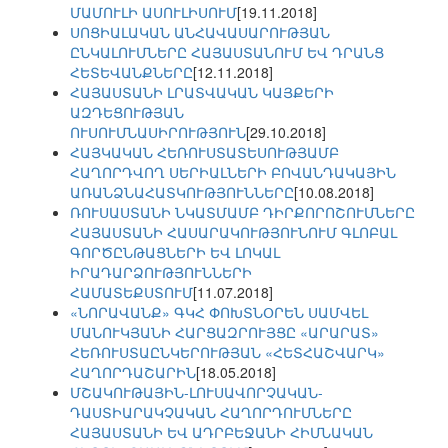
ՄԱՄՈՒԼԻ ԱՍՈՒԼԻՍՈՒՄ
[19.11.2018]
ՍՈՑԻԱԼԱԿԱՆ ԱՆՀԱՎԱՍԱՐՈՒԹՅԱՆ
ԸՆԿԱԼՈՒՄՆԵՐԸ ՀԱՅԱՍՏԱՆՈՒՄ ԵՎ ԴՐԱՆՑ
ՀԵՏԵՎԱՆՔՆԵՐԸ
[12.11.2018]
ՀԱՅԱՍՏԱՆԻ ԼՐԱՏՎԱԿԱՆ ԿԱՅՔԵՐԻ
ԱԶԴԵՑՈՒԹՅԱՆ
ՈՒՍՈՒՄՆԱՍԻՐՈՒԹՅՈՒՆ
[29.10.2018]
ՀԱՅԿԱԿԱՆ ՀԵՌՈՒՍՏԱՏԵՍՈՒԹՅԱՄԲ
ՀԱՂՈՐԴՎՈՂ ՍԵՐԻԱԼՆԵՐԻ ԲՈՎԱՆԴԱԿԱՅԻՆ
ԱՌԱՆՁՆԱՀԱՏԿՈՒԹՅՈՒՆՆԵՐԸ
[10.08.2018]
ՌՈՒՍԱՍՏԱՆԻ ՆԿԱՏՄԱՄԲ ԴԻՐՔՈՐՈՇՈՒՄՆԵՐԸ
ՀԱՅԱՍՏԱՆԻ ՀԱՍԱՐԱԿՈՒԹՅՈՒՆՈՒՄ ԳԼՈԲԱԼ
ԳՈՐԾԸՆԹԱՑՆԵՐԻ ԵՎ ԼՈԿԱԼ
ԻՐԱԴԱՐՁՈՒԹՅՈՒՆՆԵՐԻ
ՀԱՄԱՏԵՔՍՏՈՒՄ
[11.07.2018]
«ՆՈՐԱՎԱՆՔ» ԳԿՀ ՓՈԽՏՆՕՐԵՆ ՍԱՄՎԵԼ
ՄԱՆՈՒԿՅԱՆԻ ՀԱՐՑԱԶՐՈՒՅՑԸ «ԱՐԱՐԱՏ»
ՀԵՌՈՒՍՏԱԸՆԿԵՐՈՒԹՅԱՆ «ՀԵՏՀԱՇՎԱՐԿ»
ՀԱՂՈՐԴԱՇԱՐԻՆ
[18.05.2018]
ՄՇԱԿՈՒԹԱՅԻՆ-ԼՈՒՍԱՎՈՐՉԱԿԱՆ-
ԴԱՍՏԻԱՐԱԿՉԱԿԱՆ ՀԱՂՈՐԴՈՒՄՆԵՐԸ
ՀԱՅԱՍՏԱՆԻ ԵՎ ԱԴՐԲԵՋԱՆԻ ՀԻՄՆԱԿԱՆ