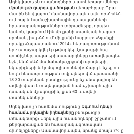
Ադեկվատ չեն ուսանողների պատկերացումները
մշակույթի զարգացածության
վերաբերյալ։ Դրա
մասին են վկայում մասնավորապես այն, որ ՀԽՍՀ-
ում հայ և համաշխարհային դասականների
հրատարակությունների տիրաժները, որպես
կանոն, կազմում էին մի քանի տասնյակ հազար
օրինակ, իսկ ՀՀ-ում՝ մի քանի հարյուր։ «Կյանքի
որակը Հայաստանում 2014» հետազոտությունում,
երբ առաջարկվել էր թվարկել մշակույթի հայ
գործիչներ, ապա երիտասարդները առավելապես
նշել են ՀԽՍՀ ժամանակաշրջանի գրողների,
նկարիչների և կոմպոզիտորների։ Հարկ է նշել, որ
նույն հետազոտության տվյալներով Հայաստանի
18-30 տարեկան բնակչությունը նշանակալիորեն
ավելի վատ է տեղեկացված համաշխարհային
դասական մշակույթին, քան 60 և ավելի
տարեկանները։
Ադեկվատ չի համեմատությունը
Ձգտում դեպի
համամարդկային իդեալները
բնութագրի
տեսակետից։ Ներկայիս ուսանողների շրջանում
թերզարգացած են հասարակագիտական
գիտելիքները։ Մասնավորապես, նրանց միայն 7%-ը