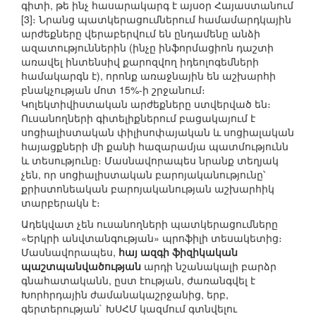
գիտի, թե ինչ հասարակարգ է այսօր Հայաստանում
[3]։ Նրանց պատկերացումներում համամարդկային
արժեքները վերաբերվում են ընդամենը անձի
ազատություններին (ինչը ինֆորմացիոն դաշտի
առավել ինտենսիվ քարոզվող իդեոլոգեմների
համակարգն է), որոնք առաջնային են աշխարհի
բնակչության մոտ 15%-ի շրջանում։
Կոլեկտիվիստական արժեքները ստվերված են։
Ուսանողների գիտելիքներում բացակայում է
սոցիալիստական փիլիսոփայական և սոցիալական
հայացքների մի քանի հազարամյա պատմությունն
և տեսությունը։ Մասնավորապես նրանք տեղյակ
չեն, որ սոցիալիստական բարոյականությունը՝
քրիստոնեական բարոյականության աշխարհիկ
տարբերակն է։
Ադեկվատ չեն ուսանողների պատկերացումները
«Երկրի անվտանգության» պրոֆիլի տեսակետից։
Մասնավորապես,
հայ ազգի ֆիզիկական
պաշտպանվածության
արդի նշանակալի բարձր
գնահատականն, ըստ էության, ժառանգվել է
Խորհրդային ժամանակաշրջանից, երբ,
գերտերության` ԽՍՀՄ կազմում գտնվելու