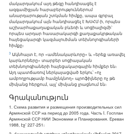
մակարդակում այդ թեզը հանդիսացել է
ազգամիջյան հարաբերություններում
անարդարության շտկման հիմքը, ապա գլոբալ
մակարդակում այն հանդիսացել է ԽՍՀՄ-ի, որպես
աշխարհաքաղաքական բևեռի և սոցիալիզմի՝
որպես արդար հասարակարգի քաղաքակրթական
հայեցակարգի կազմալուծման տեխնոլոգիաների
հիմքը։
3
Ակնհայտ է, որ «ամենակարևորը» և «երեք առավել
կարևորները» տարբեր սոցիալական
տեխնոլոգիաների հայեցակարգային հիմքեր են։
Այդ պատճառով ներկայացված երկու՝ «ոչ
ամբողջությամբ համընկնող» պրոֆիլները ոչ թե
միմյանց հերքում, այլ՝ միմյանց լրացնում են։
Գրականություն
1. Схема развития и размещения производительных сил
Армянской ССР на период до 2005 года. Часть I. Госплан
Армянской ССР НИИ Экономики и Планирования. Ереван
1988, էջ՝ 227-251։
2. Հայաստանի սոցիալ-տնտեսական վիճակը 2017