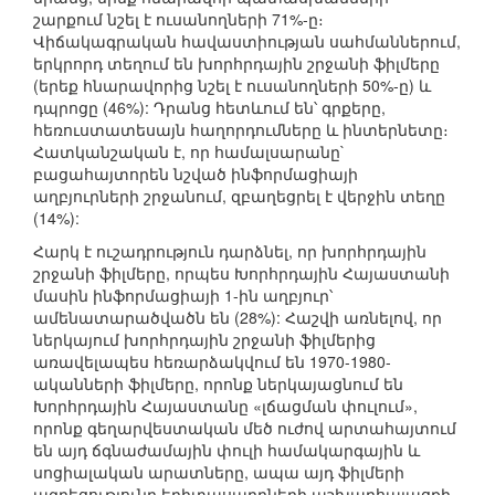
շարքում նշել է ուսանողների 71%-ը։
Վիճակագրական հավաստիության սահմաններում,
երկրորդ տեղում են խորհրդային շրջանի ֆիլմերը
(երեք հնարավորից նշել է ուսանողների 50%-ը) և
դպրոցը (46%): Դրանց հետևում են՝ գրքերը,
հեռուստատեսայն հաղորդումները և ինտերնետը։
Հատկանշական է, որ համալսարանը`
բացահայտորեն նշված ինֆորմացիայի
աղբյուրների շրջանում, զբաղեցրել է վերջին տեղը
(14%):
Հարկ է ուշադրություն դարձնել, որ խորհրդային
շրջանի ֆիլմերը, որպես Խորհրդային Հայաստանի
մասին ինֆորմացիայի 1-ին աղբյուր՝
ամենատարածվածն են (28%): Հաշվի առնելով, որ
ներկայում խորհրդային շրջանի ֆիլմերից
առավելապես հեռարձակվում են 1970-1980-
ականների ֆիլմերը, որոնք ներկայացնում են
Խորհրդային Հայաստանը «լճացման փուլում»,
որոնք գեղարվեստական մեծ ուժով արտահայտում
են այդ ճգնաժամային փուլի համակարգային և
սոցիալական արատները, ապա այդ ֆիլմերի
ազդեցությունը երիտասարդների աշխարհայացքի