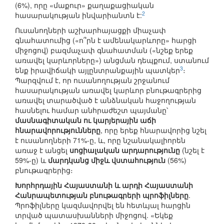
(6%), որը «մաքուր» քաղաքացիական
2
հասարակության ինվարիանտն է:
Ուսանողների աշխարհայացքի միաչափ
գնահատումից («ո՞րն է ամենակարևորը» հարցի
միջոցով) բազմաչափ գնահատման («նշեք երեք
առավել կարևորները») անցման դեպքում, ստանում
3
ենք իրավիճակի այլընտրանքային պատկեր
։
Պարզվում է, որ ուսանողության շրջանում
հասարակության առավել կարևոր բնութագրերից
առավել տարածված է անձնական հաջողության
հասնելու համար անհրաժեշտ պայմանը՝
մասնագիտական ու կարյերային աճի
հնարավորությունները
, որը երեք հնարավորից նշել
է ուսանողների 71%-ը, և, որը նշանակալիորեն
առաջ է անցել
սոցիալական արդարությունը
(նշել է
59%-ը) և
մարդկանց միջև վստահություն
(56%)
բնութագրերից։
Խորհրդային Հայաստանի և արդի Հայաստանի
Հանրապետության բնութագրերի պրոֆիլները
.
Պրոֆիլները կազմավորվել են հետևյալ հարցին
տրված պատասխանների միջոցով. «Եկեք