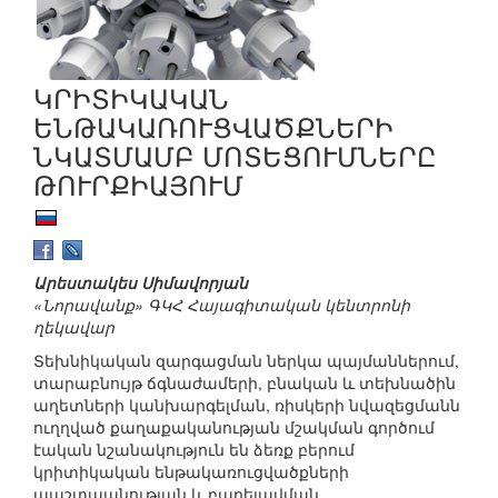
ԿՐԻՏԻԿԱԿԱՆ
ԵՆԹԱԿԱՌՈՒՑՎԱԾՔՆԵՐԻ
ՆԿԱՏՄԱՄԲ ՄՈՏԵՑՈՒՄՆԵՐԸ
ԹՈՒՐՔԻԱՅՈՒՄ
Արեստակես Սիմավորյան
«Նորավանք» ԳԿՀ Հայագիտական կենտրոնի
ղեկավար
Տեխնիկական զարգացման ներկա պայմաններում,
տարաբնույթ ճգնաժամերի, բնական և տեխնածին
աղետների կանխարգելման, ռիսկերի նվազեցմանն
ուղղված քաղաքականության մշակման գործում
էական նշանակություն են ձեռք բերում
կրիտիկական ենթակառուցվածքների
պաշտպանության և բարելավման