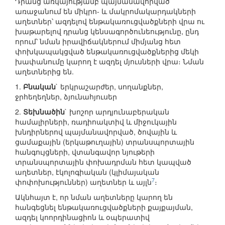
Դրանց առկայությամբ պայմանավորված՝
առաջանում են միկրո- և մակրոմակարդակների
աղետներ՝ ազդելով ենթակառուցվածքների վրա ու
խաթարելով դրանց կենսագործունեությունը, ընդ
որում՝ նման իրավիճակներում միմյանց հետ
փոխկապակցված ենթակառուցվածքներից մեկի
խափանումը կարող է ազդել մյուսների վրա։ Նման
աղետներից են.
1.
Բնական
` երկրաշարժեր, սողանքներ,
ջրհեղեղներ, ձյունահյուսեր
2.
Տեխնածին
` խոշոր արդյունաբերական
համալիրների, ռադիոակտիվ և միջուկային
խնդիրներով պայմանավորված, ծովային և
ցամաքային (երկաթուղային) տրանսպորտային
հանգույցների, վտանգավոր նյութերի
տրանսպորտային փոխադրման հետ կապված
աղետներ, էկոլոգիական (կլիմայական
7
փոփոխություններ) աղետներ և այլն
։
Ակնհայտ է, որ նման աղետները կարող են
հանգեցնել ենթակառուցվածքների քայքայման,
ազդել կոորդինացիոն և օպերատիվ