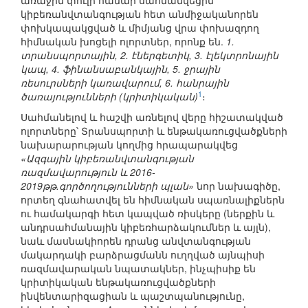
առաջին փուլի համար սահմանվեցին
կիբեռանվտանգության հետ անմիջականորեն
փոխկապակցված և միմյանց վրա փոխազդող
հիմնական խոցելի ոլորտներ, որոնք են.
1.
տրանսպորտային, 2. էներգետիկ, 3. էլեկտրոնային
կապ, 4. ֆինանսաբանկային, 5. ջրային
ռեսուրսների կառավարում, 6. հանրային
1
ծառայությունների (կրիտիկական)
։
Սահմանելով և հաշվի առնելով վերը հիշատակված
ոլորտները՝ Տրանսպորտի և ենթակառուցվածքների
նախարարության կողմից հրապարակվեց
«Ազգային կիբեռանվտանգության
ռազմավարություն և 2016-
2019թթ.գործողությունների պլան»
նոր նախագիծը,
որտեղ գնահատվել են հիմնական սպառնալիքներն
ու համակարգի հետ կապված ռիսկերը (ներքին և
անդրսահմանային կիբեռհարձակումներ և այլն),
նաև մասնակիորեն դրանց անվտանգության
մակարդակի բարձրացմանն ուղղված այնպիսի
ռազմավարական նպատակներ, ինչպիսիք են
կրիտիկական ենթակառուցվածքների
ինվենտարիզացիան և պաշտպանությունը,