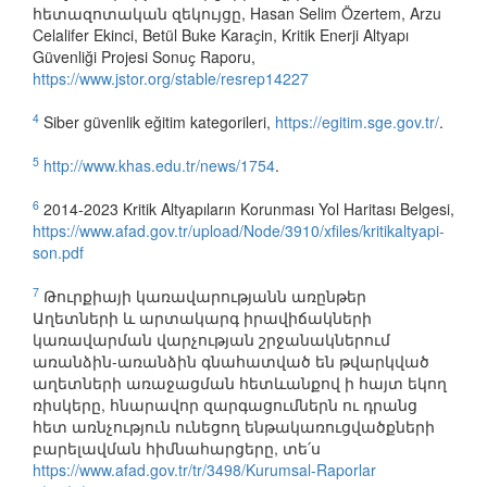
հետազոտական զեկույցը, Hasan Selim Özertem, Arzu
Celalifer Ekinci, Betül Buke Karaҫin, Kritik Enerji Altyapı
Güvenliği Projesi Sonuҫ Raporu,
https://www.jstor.org/stable/resrep14227
4
Siber güvenlik eğitim kategorileri,
https://egitim.sge.gov.tr/
.
5
http://www.khas.edu.tr/news/1754
.
6
2014-2023 Kritik Altyapıların Korunması Yol Haritası Belgesi,
https://www.afad.gov.tr/upload/Node/3910/xfiles/kritikaltyapi-
son.pdf
7
Թուրքիայի կառավարությանն առընթեր
Աղետների և արտակարգ իրավիճակների
կառավարման վարչության շրջանակներում
առանձին-առանձին գնահատված են թվարկված
աղետների առաջացման հետևանքով ի հայտ եկող
ռիսկերը, հնարավոր զարգացումներն ու դրանց
հետ առնչություն ունեցող ենթակառուցվածքների
բարելավման հիմնահարցերը, տե՛ս
https://www.afad.gov.tr/tr/3498/Kurumsal-Raporlar