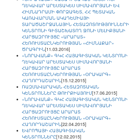
ՂԵԿԱՎԱՐ ԱՐԵՍՏԱԿԵՍ ՍԻՄԱՎՈՐՅԱՆԻ ԵՎ
ՀԻՄՆԱԴՐԱՄԻ ՓՈՐՁԱԳԵՏ, ՀՀ ՊԵՏԱԿԱՆ
ԿԱՌԱՎԱՐՄԱՆ ԱԿԱԴԵՄԻԱՅԻ
ՏԱՐԱԾԱՇՐՋԱՆԱՅԻՆ ՀԵՏԱԶՈՏՈՒԹՅՈՒՆՆԵՐԻ
ԿԵՆՏՐՈՆԻ ԳԻՏԱՇԽԱՏՈՂ ՋՈՆԻ ՄԵԼԻՔՅԱՆԻ
ՀԱՐՑԱԶՐՈՒՅՑԸ «ԱՐԱՐԱՏ»
ՀԵՌՈՒՍՏԱԸՆԿԵՐՈՒԹՅԱՆ «ՀԻՄՆԱՔԱՐ»
ԾՐԱԳՐԻՆ
[11.03.2016]
«ՆՈՐԱՎԱՆՔ» ԳԿՀ ՀԱՅԱԳԻՏԱԿԱՆ ԿԵՆՏՐՈՆԻ
ՂԵԿԱՎԱՐ ԱՐԵՍՏԱԿԵՍ ՍԻՄԱՎՈՐՅԱՆԻ
ՀԱՐՑԱԶՐՈՒՅՑԸ ԱՐԱՐԱՏ
ՀԵՌՈՒՍՏԱԸՆԿԵՐՈՒԹՅԱՆ «ՕՐԱԿԱՐԳ»
ՀԱՂՈՐԴԱՇԱՐԻՆ
[15.12.2015]
ՌԱԶՄԱՎԱՐԱԿԱՆ ՀԵՏԱԶՈՏԱԿԱՆ
ԿԵՆՏՐՈՆՆԵՐԸ ԹՈՒՐՔԻԱՅՈՒՄ
[17.06.2015]
«ՆՈՐԱՎԱՆՔ» ԳԿՀ ՀԱՅԱԳԻՏԱԿԱՆ ԿԵՆՏՐՈՆԻ
ՂԵԿԱՎԱՐ ԱՐԵՍՏԱԿԵՍ ՍԻՄԱՎՈՐՅԱՆԻ
ՀԱՐՑԱԶՐՈՒՅՑԸ ԱՐԱՐԱՏ
ՀԵՌՈՒՍՏԱԸՆԿԵՐՈՒԹՅԱՆ «ՕՐԱԿԱՐԳ»
ՀԱՂՈՐԴԱՇԱՐԻՆ
[22.04.2015]
ԵՎՐՈՊԱՅԻ ՀԱՅԱԳԻՏԱԿԱՆ
ԿԵՆՏՐՈՆՆԵՐԸ
[12.02.2015]