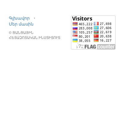
Գլխավոր
⋅
Մեր մասին
© ՑԱՆՑԱՅԻՆ
ՀԵՏԱԶՈՏԱԿԱՆ ԻՆՍՏԻՏՈՒՏ