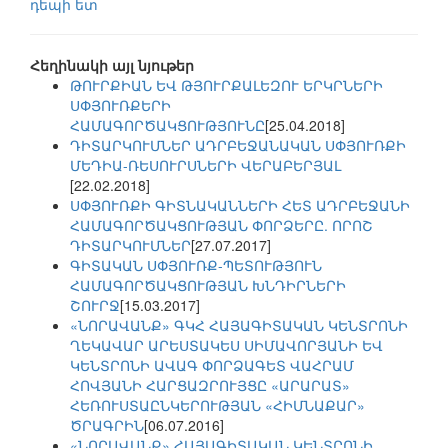
դեպի ետ
Հեղինակի այլ նյութեր
ԹՈՒՐՔԻԱՆ ԵՎ ԹՅՈՒՐՔԱԼԵԶՈՒ ԵՐԿՐՆԵՐԻ
ՍՓՅՈՒՌՔԵՐԻ
ՀԱՄԱԳՈՐԾԱԿՑՈՒԹՅՈՒՆԸ
[25.04.2018]
ԴԻՏԱՐԿՈՒՄՆԵՐ ԱԴՐԲԵՋԱՆԱԿԱՆ ՍՓՅՈՒՌՔԻ
ՄԵԴԻԱ-ՌԵՍՈՒՐՍՆԵՐԻ ՎԵՐԱԲԵՐՅԱԼ
[22.02.2018]
ՍՓՅՈՒՌՔԻ ԳԻՏՆԱԿԱՆՆԵՐԻ ՀԵՏ ԱԴՐԲԵՋԱՆԻ
ՀԱՄԱԳՈՐԾԱԿՑՈՒԹՅԱՆ ՓՈՐՁԵՐԸ. ՈՐՈՇ
ԴԻՏԱՐԿՈՒՄՆԵՐ
[27.07.2017]
ԳԻՏԱԿԱՆ ՍՓՅՈՒՌՔ-ՊԵՏՈՒԹՅՈՒՆ
ՀԱՄԱԳՈՐԾԱԿՑՈՒԹՅԱՆ ԽՆԴԻՐՆԵՐԻ
ՇՈՒՐՋ
[15.03.2017]
«ՆՈՐԱՎԱՆՔ» ԳԿՀ ՀԱՅԱԳԻՏԱԿԱՆ ԿԵՆՏՐՈՆԻ
ՂԵԿԱՎԱՐ ԱՐԵՍՏԱԿԵՍ ՍԻՄԱՎՈՐՅԱՆԻ ԵՎ
ԿԵՆՏՐՈՆԻ ԱՎԱԳ ՓՈՐՁԱԳԵՏ ՎԱՀՐԱՄ
ՀՈՎՅԱՆԻ ՀԱՐՑԱԶՐՈՒՅՑԸ «ԱՐԱՐԱՏ»
ՀԵՌՈՒՍՏԱԸՆԿԵՐՈՒԹՅԱՆ «ՀԻՄՆԱՔԱՐ»
ԾՐԱԳՐԻՆ
[06.07.2016]
«ՆՈՐԱՎԱՆՔ» ՀԱՅԱԳԻՏԱԿԱՆ ԿԵՆՏՐՈՆԻ