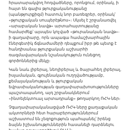
հրատարակվող հոդվածները, որոնցում, օրինակ, ի
հայտ են գալիս թյուրքականությանը
(պանթյուրքիզմ) հատուկ նոր բառեզրեր, օրինակ՝
«թյուրքական սուպերէթնոս»։ Սկսել է շրջանառվել
«արաբական նավթ» արտահայտությանը
համարժեք՝ այսպես կոչված «թուրանական նավթ»-
ի գաղափարը, որն ապագա համաշխարհային
էներգետիկ ճգնաժամերի դեպքում իբր թե պետք է
հանդիսանա թյուրքական աշխարհի
ռազմավարական նշանակություն ունեցող
գործոններից մեկը։
Կան նաև լիբերալ, նեոլիբերալ և ծայրահեղ լիբերալ,
իսլամական, գյուլենական ուղղվածությամբ,
քեմալականության և թյուրքական
եվրասիականության գաղափարախոսությունները
պաշտապանող, այդ շրջանակներում
«ինտելեկտուալ արտադրանք» թողարկող ՌՀԿ-ներ։
Չգաղափարականացված ՌՀԿ-ները քաղաքական
ակտորների հետ հարաբերություններում
աշխատում են չեզոքություն պահպանել՝ իրենց
ձայնն իշխանություններին հասանելի դարձնելու