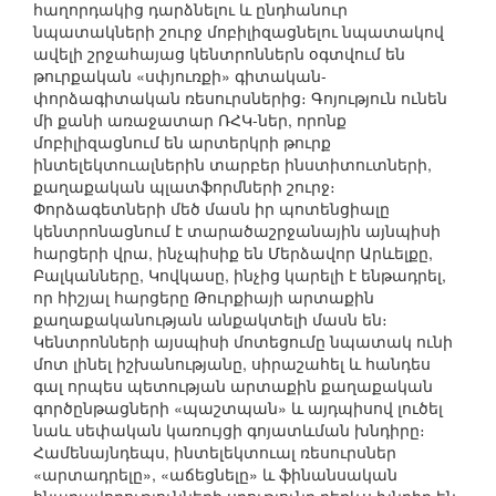
հաղորդակից դարձնելու և ընդհանուր
նպատակների շուրջ մոբիլիզացնելու նպատակով
ավելի շրջահայաց կենտրոններն օգտվում են
թուրքական «սփյուռքի» գիտական-
փորձագիտական ռեսուրսներից։ Գոյություն ունեն
մի քանի առաջատար ՌՀԿ-ներ, որոնք
մոբիլիզացնում են արտերկրի թուրք
ինտելեկտուալներին տարբեր ինստիտուտների,
քաղաքական պլատֆորմների շուրջ։
Փորձագետների մեծ մասն իր պոտենցիալը
կենտրոնացնում է տարածաշրջանային այնպիսի
հարցերի վրա, ինչպիսիք են Մերձավոր Արևելքը,
Բալկանները, Կովկասը, ինչից կարելի է ենթադրել,
որ հիշյալ հարցերը Թուրքիայի արտաքին
քաղաքականության անքակտելի մասն են։
Կենտրոնների այսպիսի մոտեցումը նպատակ ունի
մոտ լինել իշխանությանը, սիրաշահել և հանդես
գալ որպես պետության արտաքին քաղաքական
գործընթացների «պաշտպան» և այդպիսով լուծել
նաև սեփական կառույցի գոյատևման խնդիրը։
Համենայնդեպս, ինտելեկտուալ ռեսուրսներ
«արտադրելը», «աճեցնելը» և ֆինանսական