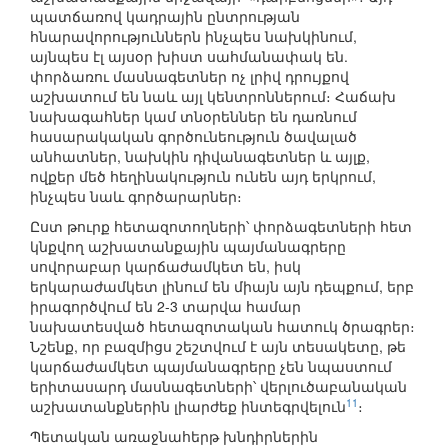
պատճառով կադրային ընտրության
հնարավորություններն ինչպես նախկինում,
այնպես էլ այսօր խիստ սահմանափակ են.
փորձառու մասնագետներ ոչ լրիվ դրույքով
աշխատում են նաև այլ կենտրոններում։ Հաճախ
նախագահներ կամ տնօրեններ են դառնում
հասարակական գործունեություն ծավալած
անհատներ, նախկին դիվանագետներ և այլք,
ովքեր մեծ հեղինակություն ունեն այդ երկրում,
ինչպես նաև գործարարներ։
Ըստ թուրք հետազոտողների՝ փորձագետների հետ
կնքվող աշխատանքային պայմանագրերը
սովորաբար կարճաժամկետ են, իսկ
երկարաժամկետ լինում են միայն այն դեպքում, երբ
իրագործվում են 2-3 տարվա համար
նախատեսված հետազոտական հատուկ ծրագրեր։
Նշենք, որ բազմիցս շեշտվում է այն տեսակետը, թե
կարճաժամկետ պայմանագրերը չեն նպաստում
երիտասարդ մասնագետների՝ վերլուծաբանական
11
աշխատանքներին լիարժեք ինտեգրվելուն
։
Պետական առաջնահերթ խնդիրներին