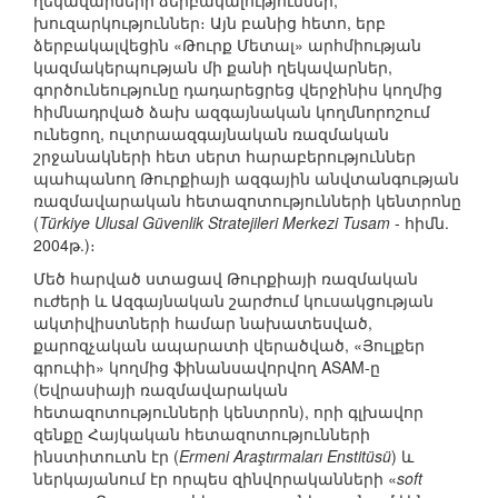
ղեկավարների ձերբակալություններ,
խուզարկություններ։ Այն բանից հետո, երբ
ձերբակալվեցին «Թուրք Մետալ» արհմիության
կազմակերպության մի քանի ղեկավարներ,
գործունեությունը դադարեցրեց վերջինիս կողմից
հիմնադրված ձախ ազգայնական կողմնորոշում
ունեցող, ուլտրաազգայնական ռազմական
շրջանակների հետ սերտ հարաբերություններ
պահպանող Թուրքիայի ազգային անվտանգության
ռազմավարական հետազոտությունների կենտրոնը
(
Türkiye Ulusal Güvenlik Stratejileri Merkezi Tusam
- հիմն.
2004թ.)։
Մեծ հարված ստացավ Թուրքիայի ռազմական
ուժերի և Ազգայնական շարժում կուսակցության
ակտիվիստների համար նախատեսված,
քարոզչական ապարատի վերածված, «Յուլքեր
գրուփի» կողմից ֆինանսավորվող ASAM-ը
(Եվրասիայի ռազմավարական
հետազոտությունների կենտրոն), որի գլխավոր
զենքը Հայկական հետազոտությունների
ինստիտուտն էր (
Ermeni Araştırmaları Enstitüsü
) և
ներկայանում էր որպես զինվորականների «
soft