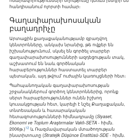
հնարավորությունների սղությունը դեռևս խնդիր են
հանդիսանում ոլորտի համար։
Գաղափարախոսական
բաղադրիչը
Արտաքին քաղաքականությամբ զբաղվող
կենտրոնները, անկախ նրանից, թե ովքեր են
իշխանությունում, սկսել են գործել տարբեր
գաղափարախոսությունների ազդեցության տակ,
աշխատում են նաև գործնական
հարաբերություններ հաստատել տարբեր
պետական, այդ թվում՝ ուժային կառույցների հետ։
Պահպանողական գաղափարախոսության
շրջանակներում գործող կենտրոններից, որոնք
սերտ հարաբերություններ ունեն իշխող
կուսակցության հետ, կարելի է նշել Քաղաքական,
տնտեսական և հասարակական
հետազոտությունների հիմնադրամը (
Siyaset,
Ekonomi ve Toplum Araştırmalar Vakfı-SETA
- հիմն.
12
2006թ.)
և Ռազմավարական մտածողության
ինստիտուտը (
Stratejik Düşünce Enstitüsü-SDE
- հիմն.