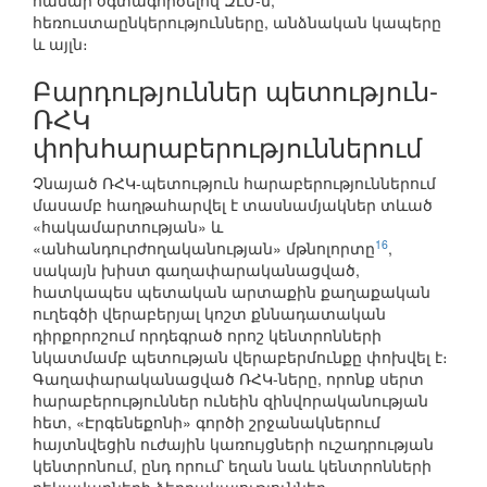
համար օգտագործելով ԶԼՄ-ն,
հեռուստաընկերությունները, անձնական կապերը
և այլն։
Բարդություններ պետություն-
ՌՀԿ
փոխհարաբերություններում
Չնայած ՌՀԿ-պետություն հարաբերություններում
մասամբ հաղթահարվել է տասնամյակներ տևած
«հակամարտության» և
16
«անհանդուրժողականության» մթնոլորտը
,
սակայն խիստ գաղափարականացված,
հատկապես պետական արտաքին քաղաքական
ուղեգծի վերաբերյալ կոշտ քննադատական
դիրքորոշում որդեգրած որոշ կենտրոնների
նկատմամբ պետության վերաբերմունքը փոխվել է։
Գաղափարականացված ՌՀԿ-ները, որոնք սերտ
հարաբերություններ ունեին զինվորականության
հետ, «Էրգենեքոնի» գործի շրջանակներում
հայտնվեցին ուժային կառույցների ուշադրության
կենտրոնում, ընդ որում՝ եղան նաև կենտրոնների