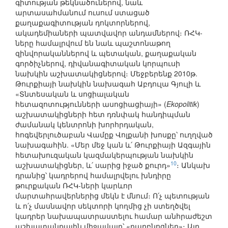
գիտության թեկնածուներով, նաև
արտասահմանում ուսում ստացած
քաղաքագիտության դոկտորներով,
ակադեմիաների պատվավոր անդամներով։ ՌՀԿ-
ները համալրվում են նաև պաշտոնաթող
զինվորականներով և պետական, քաղաքական
գործիչներով, դիվանագիտական կորպուսի
նախկին աշխատակիցներով։ Մեջբերենք 2010թ.
Թուրքիայի նախկին նախագահ Աբդուլա Գյուլի և
«Տնտեսական և սոցիալական
հետազոտությունների ասոցիացիայի» (
Ekopolitik
)
աշխատակիցների հետ դռնփակ հանդիպման
ժամանակ կենտրոնի խորհրդական,
հոգեվերլուծաբան Վամըք Վոլքանի խոսքը՝ ուղղված
նախագահին. «Մեր մեջ կան և՛ Թուրքիայի Ազգային
հետախուզական կազմակերպության նախկին
10
աշխատակիցներ, և՛ սարից իջած քուրդ»
։ Անկախ
դրանից՝ կադրերով համալրվելու խնդիրը
թուրքական ՌՀԿ-ների կարևոր
մարտահրավերներից մեկն է մնում։ Ո՛չ պետության
և ո՛չ մասնավոր սեկտորի կողմից չի ստեղծվել
կադրեր նախապատրաստելու համար անհրաժեշտ
աշխատանքային միջավայր՝ «դարբնոցներ»։ Այդ