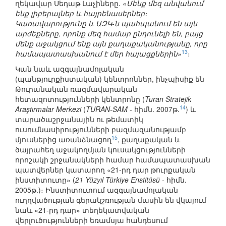
ղեկավար Սեդաթ Լաչիները.
«Մենք մեզ անվանում
ենք լիբերալներ և հայրենասերներ։
Կառավարությունը և ԱԶԿ-ն պահպանում են այն
արժեքները, որոնք մեզ համար ընդունելի են, բայց
մենք աջակցում ենք այն քաղաքականությանը, որը
13
համապատասխանում է մեր հայացքներին»
։
Կան նաև ազգայնամոլական
(պանթյուրքիստական) կենտրոններ, ինչպիսիք են
Թուրանական ռազմավարական
հետազոտությունների կենտրոնը (
Turan Stratejik
14
Araştırmalar Merkezi
(
TURAN-SAM
- հիմն. 2007թ.
) և
տարածաշրջանային ու թեմատիկ
ուսումնասիրությունների բազմազանությամբ
15
մյուսներից առանձնացող
, քաղաքական և
ծայրահեղ աջակողմյան կուսակցությունների
որոշակի շրջանակների համար համապատասխան
պատվերներ կատարող «21-րդ դար թուրքական
ինստիտուտը» (
21 Yüzyıl Türkiye Enstitüsü
- հիմն.
2005թ.)։ Ինստիտուտում ազգայնամոլական
ուղղվածության գերակշռության մասին են վկայում
նաև «21-րդ դար» տեղեկատվական
վերլուծությունների եռամսյա հանդեսում