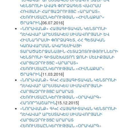
ԿԵՆՏՐՈՆԻ ԱՎԱԳ ՓՈՐՁԱԳԵՏ ՎԱՀՐԱՄ
ՀՈՎՅԱՆԻ ՀԱՐՑԱԶՐՈՒՅՑԸ «ԱՐԱՐԱՏ»
ՀԵՌՈՒՍՏԱԸՆԿԵՐՈՒԹՅԱՆ «ՀԻՄՆԱՔԱՐ»
ԾՐԱԳՐԻՆ
[06.07.2016]
«ՆՈՐԱՎԱՆՔ» ՀԱՅԱԳԻՏԱԿԱՆ ԿԵՆՏՐՈՆԻ
ՂԵԿԱՎԱՐ ԱՐԵՍՏԱԿԵՍ ՍԻՄԱՎՈՐՅԱՆԻ ԵՎ
ՀԻՄՆԱԴՐԱՄԻ ՓՈՐՁԱԳԵՏ, ՀՀ ՊԵՏԱԿԱՆ
ԿԱՌԱՎԱՐՄԱՆ ԱԿԱԴԵՄԻԱՅԻ
ՏԱՐԱԾԱՇՐՋԱՆԱՅԻՆ ՀԵՏԱԶՈՏՈՒԹՅՈՒՆՆԵՐԻ
ԿԵՆՏՐՈՆԻ ԳԻՏԱՇԽԱՏՈՂ ՋՈՆԻ ՄԵԼԻՔՅԱՆԻ
ՀԱՐՑԱԶՐՈՒՅՑԸ «ԱՐԱՐԱՏ»
ՀԵՌՈՒՍՏԱԸՆԿԵՐՈՒԹՅԱՆ «ՀԻՄՆԱՔԱՐ»
ԾՐԱԳՐԻՆ
[11.03.2016]
«ՆՈՐԱՎԱՆՔ» ԳԿՀ ՀԱՅԱԳԻՏԱԿԱՆ ԿԵՆՏՐՈՆԻ
ՂԵԿԱՎԱՐ ԱՐԵՍՏԱԿԵՍ ՍԻՄԱՎՈՐՅԱՆԻ
ՀԱՐՑԱԶՐՈՒՅՑԸ ԱՐԱՐԱՏ
ՀԵՌՈՒՍՏԱԸՆԿԵՐՈՒԹՅԱՆ «ՕՐԱԿԱՐԳ»
ՀԱՂՈՐԴԱՇԱՐԻՆ
[15.12.2015]
«ՆՈՐԱՎԱՆՔ» ԳԿՀ ՀԱՅԱԳԻՏԱԿԱՆ ԿԵՆՏՐՈՆԻ
ՂԵԿԱՎԱՐ ԱՐԵՍՏԱԿԵՍ ՍԻՄԱՎՈՐՅԱՆԻ
ՀԱՐՑԱԶՐՈՒՅՑԸ ԱՐԱՐԱՏ
ՀԵՌՈՒՍՏԱԸՆԿԵՐՈՒԹՅԱՆ «ՕՐԱԿԱՐԳ»