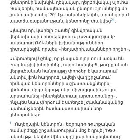
կենտրոնի նախկին ղեկավար, դերծովակալ Սյուհա
Թանյերին, համապետական ընտրություններից մի
քանի ամիս անց՝ 2011թ. հոկտեմբերին, առանց որևէ
21
պատճառաբանության, կենտրոնը փակվեց
։
Այնպես որ, կարելի է ասել՝ զինվորական
վերնախավին ինտելեկտուալ աջակցությամբ
սատարող ՌՀԿ-ներն իշխանությունները
դիտարկեցին որպես «հեղափոխականների որջեր»։
Ամփոփելով նշենք, որ չնայած ոլորտում առկա են
բազմաթիվ խնդիրներ, այդուհանդերձ, թուրքական
վերլուծական հանրույթը փորձեր է կատարում
ակտիվ ֆոն հաղորդել ավելի վաղ շրջանում
հիմնված կենտրոնների աշխատանքներին,
դիմանալ մրցակցությանը, միջազգային շուկա
արտահանել «ինտելեկտուալ արտադրանքը»,
ինչպես նաև փորձում է ստեղծել ժամանակակից
պահանջներին համապատասխան նոր
կենտրոններ։
1
«Ուղեղային կենտրոն» եզրույթի թուրքական
համարժեքը շրջանառության մեջ է դրվել 1990-
ական թթ. կեսին։ Մինչ այդ չկար համընդհանուր