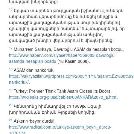
կապված խնդիրները։
16
Երկար տարիներ թուրքական իշխանություններն
անբարեհաճ վերաբերմունք են ունեցել ներքին և
արտաքին քաղաքականության սուր խնդիրներով
զբաղվող կառույցների հանդեպ՝ հայտարարելով, որ
արտաքին քաղաքականությանն առնչվող
ցանկացած խնդիր վերաբերում է միայն իրենց։
17
Muharrem Sarıkaya, Davutoğlu ASAM'da hesapları bozdu,
http://www.haber7.com/siyaset/haber/359083-davutoglu-
asamda-hesaplari-bozdu
(18 Kasım 2008).
18
ASAM’dan nankörlük,
https://vakityazilari.wordpress.com/2008/11/18/asam%E2%80%9
nankorluk/
.
19
Turkey: Premier Think Tank Asam Closes Its Doors,
https://wikileaks.org/plusd/cables/08ANKARA2070_a.html
.
20
Կենտրոնը հիմնադրվել էր 1989թ. Օզալի
խորհրդական Էրհան Գյոքսելի կողմից։
21
Askerin 'beyni' durdu!,
http://www.radikal.com.tr/turkiye/askerin_beyni_durdu-
1076174
.