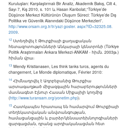
Kuruluşları: Karşılaştırmalı Bir Analiz, Akademik Bakış, Cilt 4,
Sayı 7, Kış 2010, s. 101 և Hasan Kanbolat,“Türkiye’de
Düşünce Merkezi Kültürünün Oluşum Süreci: Türkiye’de Dış
Politika ve Güvenlik Alanındaki Düşünce Merkezleri”.
http://www.orsam.org.tr/tr/yazi goster. aspx?ID=32325.08.
2009
.
12
Ստեղծվել է Թուրքիայի քաղաքական
հետազոտությունների Անկարայի կենտրոնի (Türkiye
Politik Araştırmaları Ankara Merkezi-ANKAM - հիմն. 2003թ.)
հիման վրա։
13
Wendy Kristianasen, Les think tanks turcs, agents du
changement, Le Monde diplomatique, Février 2010:
14
Հիմնադրվել է Ադրբեջանից Թուրքիա
արտագաղթած միջազգային հարաբերությունների
մասնագետ Էլնուր Հասան Միքայիլի կողմից
(
http://www.turansam.org/yonetim.php
)։
15
Հատկապես հրատապ են համարվում Թուրքիայի
տեղեկատվական անվտանգության,
համացանցային և բարձր/կենսատեխնոլոգիաների
զարգացման, դրանց արդիականացման հետ