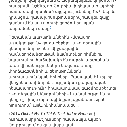
ջանքերի զարգացման և ամրապնդման գործում։ Ի
հավելումն՝ նշենք, որ Թուրքիայի ղեկավար այրերի
հաճախակի դարձած այցելությունները ՌՀԿ-ներ և
դրանցում դասախոսություններով հանդես գալը
դառնում են այս ոլորտի գործունեության
5
անբաժանելի մասը
։
Պետական պաշտոնյաներին «մտավոր
աջակցություն» ցուցաբերելու և «ուղեղային
կենտրոնների» հետ միջազգային
համագործակցության կամուրջներ հիմնելու
նպատակով հաճախակի են դարձել պետական
պատվիրակությունների կազմում թուրք
փորձագետների այցելություններն
արտասահմանյան երկրներ։ Բավական է նշել, որ
վերջին տարիներին թուրքական քաղաքական
ղեկավարությունը հրապարակավ բազմիցս շեշտել
է «ուղեղային կենտրոնների» նշանակությունն ու
դերը ոչ միայն արտաքին քաղաքականության
6
ոլորոտում, այլև ընդհանրապես
։
«2014
Global Go To Think Tank Index Report
»-ի
ուսումնասիրությունների համաձայն, այսօր
Թուրքիայում ռազմավարական