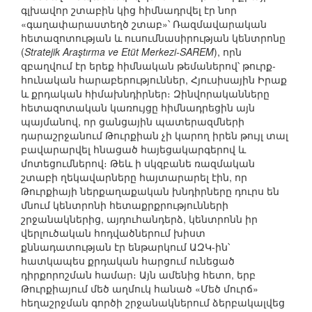
գլխավոր շտաբին կից հիմնադրվել էր նոր
«գաղափարաստեղծ շտաբ»՝ Ռազմավարական
հետազոտության և ուսումնասիրության կենտրոնը
(
Stratejik Araştırma ve Etüt Merkezi-SAREM
), որն
զբաղվում էր երեք հիմնական թեմաներով՝ թուրք-
հունական հարաբերություններ, Հյուսիսային Իրաք
և քրդական հիմախնդիրներ։ Զինվորականները
հետազոտական կառույցը հիմնադրեցին այն
պայմանով, որ ցանցային պատերազմների
դարաշրջանում Թուրքիան չի կարող իրեն թույլ տալ
բավարարվել հնացած հայեցակարգերով և
մոտեցումներով։ Թեև ի սկզբանե ռազմական
շտաբի ղեկավարները հայտարարել էին, որ
Թուրքիայի ներքաղաքական խնդիրները դուրս են
մնում կենտրոնի հետաքրքրությունների
շրջանակներից, այդուհանդերձ, կենտրոնն իր
վերլուծական հոդվածներում խիստ
քննադատության էր ենթարկում ԱԶԿ-ին՝
հատկապես քրդական հարցում ունեցած
դիրքորոշման համար։ Այն ամենից հետո, երբ
Թուրքիայում մեծ աղմուկ հանած «Մեծ մուրճ»
հեղաշրջման գործի շրջանակներում ձերբակալվեց