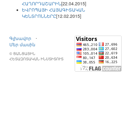
ՀԱՂՈՐԴԱՇԱՐԻՆ
[22.04.2015]
ԵՎՐՈՊԱՅԻ ՀԱՅԱԳԻՏԱԿԱՆ
ԿԵՆՏՐՈՆՆԵՐԸ
[12.02.2015]
Գլխավոր
⋅
Մեր մասին
© ՑԱՆՑԱՅԻՆ
ՀԵՏԱԶՈՏԱԿԱՆ ԻՆՍՏԻՏՈՒՏ