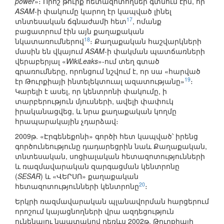
power
»։ Որոշ թուրք հետազոտողներ գտնում էին, որ
ASAM
-ի փակումը կարող էր կապված լինել
17
տնտեսական ճգնաժամի հետ
, ոմանք
բացատրում էին այն քաղաքական
18
նկատառումներով
։ Քաղաքական հաշվարկների
մասին են վկայում
ASAM
-ի փակման պատճառների
վերաբերյալ «
WikiLeaks
»-ում տեղ գտած
գրառումները, որոնցում նշվում է, որ սա «հարված
19
էր Թուրքիայի ինտելեկտուալ ազատությանը»
։
Կարելի է ասել, որ կենտրոնի փակումը, ի
տարբերություն մյուսների, ավելի փափուկ
իրականացվեց, և նրա քաղաքական կողմը
հրապարակային չդարձավ։
2009թ. «Էրգենեքոնի» գործի հետ կապված՝ իրենց
գործունեությունը դադարեցրին նաև Քաղաքական,
տնտեսական, սոցիալական հետազոտությունների
և ռազմավարական զարգացման կենտրոնը
(
SESAR
) և «ՎԵՐՍՈ» քաղաքական
20
հետազոտությունների կենտրոնը
։
Երկրի ռազմավարական պլանավորման հարցերում
որոշում կայացնողների վրա ազդեցություն
ունենալու նպատակով դեռևս 2002թ. Թուրքիայի