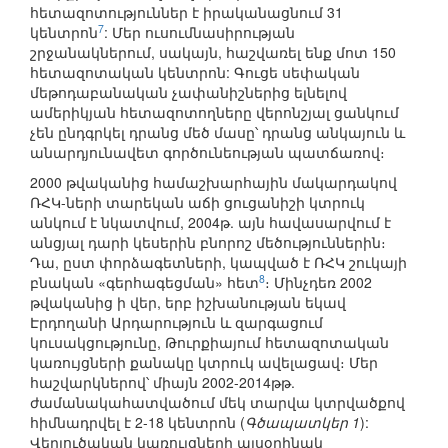
հետազոտություններ է իրականացնում 31
7
կենտրոն
: Մեր ուսումնասիրության
շրջանակներում, սակայն, հաշվառել ենք մոտ 150
հետազոտական կենտրոն: Գուցե սեփական
մեթոդաբանական չափանիշներից ելնելով
ամերիկյան հետազոտողները վերոնշյալ ցանկում
չեն ընդգրկել դրանց մեծ մասը՝ դրանց անկայուն և
անարդյունավետ գործունեության պատճառով։
2000 թվականից համաշխարհային մակարդակով
ՌՀԿ-ների տարեկան աճի ցուցանիշի կտրուկ
անկում է նկատվում, 2004թ. այն հավասարվում է
անցյալ դարի կեսերին բնորոշ մեծություններին։
Դա, ըստ փորձագետների, կապված է ՌՀԿ շուկայի
8
բնական «գերհագեցման» հետ
։ Մինչդեռ 2002
թվականից ի վեր, երբ իշխանության եկավ
Էրդողանի Արդարություն և զարգացում
կուսակցությունը, Թուրքիայում հետազոտական
կառույցների քանակը կտրուկ ավելացավ։ Մեր
հաշվարկներով՝ միայն 2002-2014թթ.
ժամանակահատվածում մեկ տարվա կտրվածքով
հիմնադրվել է 2-18 կենտրոն (
Գծապատկեր 1
):
Վերլուծական կառույցների այսօրինակ