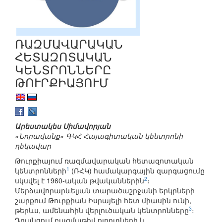
ՌԱԶՄԱՎԱՐԱԿԱՆ
ՀԵՏԱԶՈՏԱԿԱՆ
ԿԵՆՏՐՈՆՆԵՐԸ
ԹՈՒՐՔԻԱՅՈՒՄ
Արեստակես Սիմավորյան
«Նորավանք» ԳԿՀ Հայագիտական կենտրոնի
ղեկավար
Թուրքիայում ռազմավարական հետազոտական
1
կենտրոնների
(ՌՀԿ) համակարգային զարգացումը
2
սկսվել է 1960-ական թվականներին
։
Մերձավորարևելյան տարածաշրջանի երկրների
շարքում Թուրքիան Իսրայելի հետ միասին ունի,
3
թերևս, ամենահին վերլուծական կենտրոնները
։
Դրանցում բազմաթիվ ոլորտների և