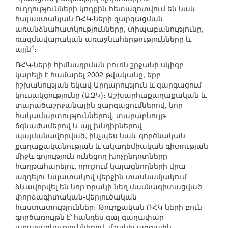
ուղղությունների կողքին հետազոտվում են նաև
հայաստանյան ՌՀԿ-ների զարգացման
առանձնահատկությունները, տիպաբանությունը,
ռազմավարական առաջնահերթությունները և
4
այլն
։
ՌՀԿ-ների հիմնադրման բուռն շրջանի սկիզբ
կարելի է համարել 2002 թվականը, երբ
իշխանության եկավ Արդարություն և զարգացում
կուսակցությունը (ԱԶԿ)։ Աշխարհաքաղաքական և
տարածաշրջանային զարգացումներով, նոր
հակամարտություններով, տարաբնույթ
ճգնաժամերով և այլ խնդիրներով
պայմանավորված, ինչպես նաև գործնական
քաղաքականության և ակադեմիական գիտության
միջև գոյություն ունեցող խոչընդոտները
հաղթահարելու, որոշում կայացնողների վրա
ազդելու նպատակով վերջին տասնամյակում
ձևավորվել են նոր որակի նեղ մասնագիտացված
փորձագիտական-վերլուծական
հաստատություններ։ Թուրքական ՌՀԿ-ների բուն
գործառույթն է՝ հանդես գալ գաղափար-
առաջարկություններով, մշակել ազգային