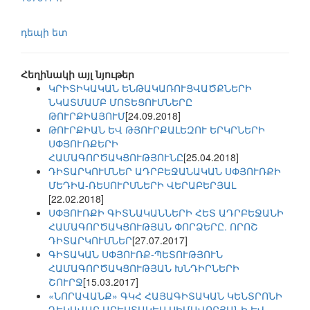
դեպի ետ
Հեղինակի այլ նյութեր
ԿՐԻՏԻԿԱԿԱՆ ԵՆԹԱԿԱՌՈՒՑՎԱԾՔՆԵՐԻ
ՆԿԱՏՄԱՄԲ ՄՈՏԵՑՈՒՄՆԵՐԸ
ԹՈՒՐՔԻԱՅՈՒՄ
[24.09.2018]
ԹՈՒՐՔԻԱՆ ԵՎ ԹՅՈՒՐՔԱԼԵԶՈՒ ԵՐԿՐՆԵՐԻ
ՍՓՅՈՒՌՔԵՐԻ
ՀԱՄԱԳՈՐԾԱԿՑՈՒԹՅՈՒՆԸ
[25.04.2018]
ԴԻՏԱՐԿՈՒՄՆԵՐ ԱԴՐԲԵՋԱՆԱԿԱՆ ՍՓՅՈՒՌՔԻ
ՄԵԴԻԱ-ՌԵՍՈՒՐՍՆԵՐԻ ՎԵՐԱԲԵՐՅԱԼ
[22.02.2018]
ՍՓՅՈՒՌՔԻ ԳԻՏՆԱԿԱՆՆԵՐԻ ՀԵՏ ԱԴՐԲԵՋԱՆԻ
ՀԱՄԱԳՈՐԾԱԿՑՈՒԹՅԱՆ ՓՈՐՁԵՐԸ. ՈՐՈՇ
ԴԻՏԱՐԿՈՒՄՆԵՐ
[27.07.2017]
ԳԻՏԱԿԱՆ ՍՓՅՈՒՌՔ-ՊԵՏՈՒԹՅՈՒՆ
ՀԱՄԱԳՈՐԾԱԿՑՈՒԹՅԱՆ ԽՆԴԻՐՆԵՐԻ
ՇՈՒՐՋ
[15.03.2017]
«ՆՈՐԱՎԱՆՔ» ԳԿՀ ՀԱՅԱԳԻՏԱԿԱՆ ԿԵՆՏՐՈՆԻ
ՂԵԿԱՎԱՐ ԱՐԵՍՏԱԿԵՍ ՍԻՄԱՎՈՐՅԱՆԻ ԵՎ