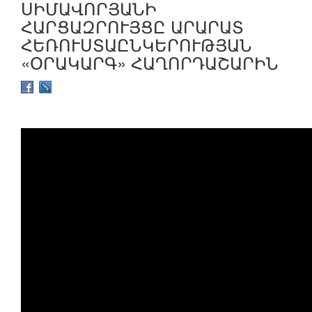
ՍԻՄԱՎՈՐՅԱՆԻ
ՀԱՐՑԱԶՐՈՒՅՑԸ ԱՐԱՐԱՏ
ՀԵՌՈՒՍՏԱԸՆԿԵՐՈՒԹՅԱՆ
«ՕՐԱԿԱՐԳ» ՀԱՂՈՐԴԱՇԱՐԻՆ