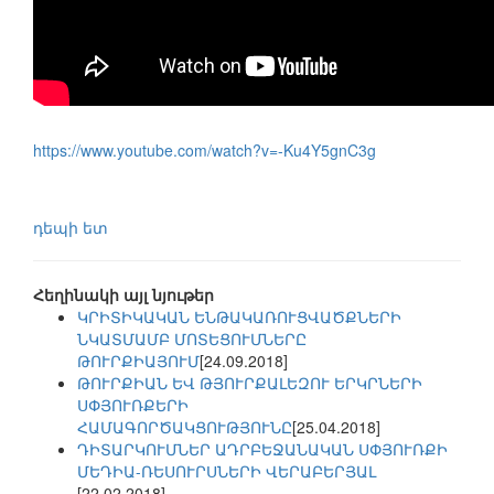
https://www.youtube.com/watch?v=-Ku4Y5gnC3g
դեպի ետ
Հեղինակի այլ նյութեր
ԿՐԻՏԻԿԱԿԱՆ ԵՆԹԱԿԱՌՈՒՑՎԱԾՔՆԵՐԻ
ՆԿԱՏՄԱՄԲ ՄՈՏԵՑՈՒՄՆԵՐԸ
ԹՈՒՐՔԻԱՅՈՒՄ
[24.09.2018]
ԹՈՒՐՔԻԱՆ ԵՎ ԹՅՈՒՐՔԱԼԵԶՈՒ ԵՐԿՐՆԵՐԻ
ՍՓՅՈՒՌՔԵՐԻ
ՀԱՄԱԳՈՐԾԱԿՑՈՒԹՅՈՒՆԸ
[25.04.2018]
ԴԻՏԱՐԿՈՒՄՆԵՐ ԱԴՐԲԵՋԱՆԱԿԱՆ ՍՓՅՈՒՌՔԻ
ՄԵԴԻԱ-ՌԵՍՈՒՐՍՆԵՐԻ ՎԵՐԱԲԵՐՅԱԼ
[22.02.2018]