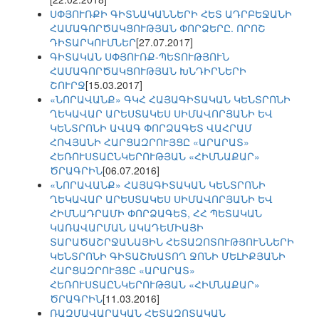
ՍՓՅՈՒՌՔԻ ԳԻՏՆԱԿԱՆՆԵՐԻ ՀԵՏ ԱԴՐԲԵՋԱՆԻ
ՀԱՄԱԳՈՐԾԱԿՑՈՒԹՅԱՆ ՓՈՐՁԵՐԸ. ՈՐՈՇ
ԴԻՏԱՐԿՈՒՄՆԵՐ
[27.07.2017]
ԳԻՏԱԿԱՆ ՍՓՅՈՒՌՔ-ՊԵՏՈՒԹՅՈՒՆ
ՀԱՄԱԳՈՐԾԱԿՑՈՒԹՅԱՆ ԽՆԴԻՐՆԵՐԻ
ՇՈՒՐՋ
[15.03.2017]
«ՆՈՐԱՎԱՆՔ» ԳԿՀ ՀԱՅԱԳԻՏԱԿԱՆ ԿԵՆՏՐՈՆԻ
ՂԵԿԱՎԱՐ ԱՐԵՍՏԱԿԵՍ ՍԻՄԱՎՈՐՅԱՆԻ ԵՎ
ԿԵՆՏՐՈՆԻ ԱՎԱԳ ՓՈՐՁԱԳԵՏ ՎԱՀՐԱՄ
ՀՈՎՅԱՆԻ ՀԱՐՑԱԶՐՈՒՅՑԸ «ԱՐԱՐԱՏ»
ՀԵՌՈՒՍՏԱԸՆԿԵՐՈՒԹՅԱՆ «ՀԻՄՆԱՔԱՐ»
ԾՐԱԳՐԻՆ
[06.07.2016]
«ՆՈՐԱՎԱՆՔ» ՀԱՅԱԳԻՏԱԿԱՆ ԿԵՆՏՐՈՆԻ
ՂԵԿԱՎԱՐ ԱՐԵՍՏԱԿԵՍ ՍԻՄԱՎՈՐՅԱՆԻ ԵՎ
ՀԻՄՆԱԴՐԱՄԻ ՓՈՐՁԱԳԵՏ, ՀՀ ՊԵՏԱԿԱՆ
ԿԱՌԱՎԱՐՄԱՆ ԱԿԱԴԵՄԻԱՅԻ
ՏԱՐԱԾԱՇՐՋԱՆԱՅԻՆ ՀԵՏԱԶՈՏՈՒԹՅՈՒՆՆԵՐԻ
ԿԵՆՏՐՈՆԻ ԳԻՏԱՇԽԱՏՈՂ ՋՈՆԻ ՄԵԼԻՔՅԱՆԻ
ՀԱՐՑԱԶՐՈՒՅՑԸ «ԱՐԱՐԱՏ»
ՀԵՌՈՒՍՏԱԸՆԿԵՐՈՒԹՅԱՆ «ՀԻՄՆԱՔԱՐ»
ԾՐԱԳՐԻՆ
[11.03.2016]
ՌԱԶՄԱՎԱՐԱԿԱՆ ՀԵՏԱԶՈՏԱԿԱՆ