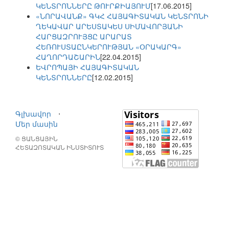
ԿԵՆՏՐՈՆՆԵՐԸ ԹՈՒՐՔԻԱՅՈՒՄ
[17.06.2015]
«ՆՈՐԱՎԱՆՔ» ԳԿՀ ՀԱՅԱԳԻՏԱԿԱՆ ԿԵՆՏՐՈՆԻ
ՂԵԿԱՎԱՐ ԱՐԵՍՏԱԿԵՍ ՍԻՄԱՎՈՐՅԱՆԻ
ՀԱՐՑԱԶՐՈՒՅՑԸ ԱՐԱՐԱՏ
ՀԵՌՈՒՍՏԱԸՆԿԵՐՈՒԹՅԱՆ «ՕՐԱԿԱՐԳ»
ՀԱՂՈՐԴԱՇԱՐԻՆ
[22.04.2015]
ԵՎՐՈՊԱՅԻ ՀԱՅԱԳԻՏԱԿԱՆ
ԿԵՆՏՐՈՆՆԵՐԸ
[12.02.2015]
Գլխավոր
⋅
Մեր մասին
© ՑԱՆՑԱՅԻՆ
ՀԵՏԱԶՈՏԱԿԱՆ ԻՆՍՏԻՏՈՒՏ