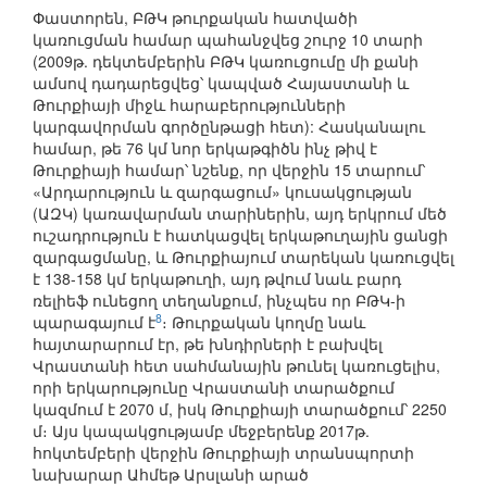
Փաստորեն, ԲԹԿ թուրքական հատվածի
կառուցման համար պահանջվեց շուրջ 10 տարի
(2009թ. դեկտեմբերին ԲԹԿ կառուցումը մի քանի
ամսով դադարեցվեց՝ կապված Հայաստանի և
Թուրքիայի միջև հարաբերությունների
կարգավորման գործընթացի հետ): Հասկանալու
համար, թե 76 կմ նոր երկաթգիծն ինչ թիվ է
Թուրքիայի համար՝ նշենք, որ վերջին 15 տարում՝
«Արդարություն և զարգացում» կուսակցության
(ԱԶԿ) կառավարման տարիներին, այդ երկրում մեծ
ուշադրություն է հատկացվել երկաթուղային ցանցի
զարգացմանը, և Թուրքիայում տարեկան կառուցվել
է 138-158 կմ երկաթուղի, այդ թվում նաև բարդ
ռելիեֆ ունեցող տեղանքում, ինչպես որ ԲԹԿ-ի
8
պարագայում է
։ Թուրքական կողմը նաև
հայտարարում էր, թե խնդիրների է բախվել
Վրաստանի հետ սահմանային թունել կառուցելիս,
որի երկարությունը Վրաստանի տարածքում
կազմում է 2070 մ, իսկ Թուրքիայի տարածքում՝ 2250
մ։ Այս կապակցությամբ մեջբերենք 2017թ.
հոկտեմբերի վերջին Թուրքիայի տրանսպորտի
նախարար Ահմեթ Արսլանի արած