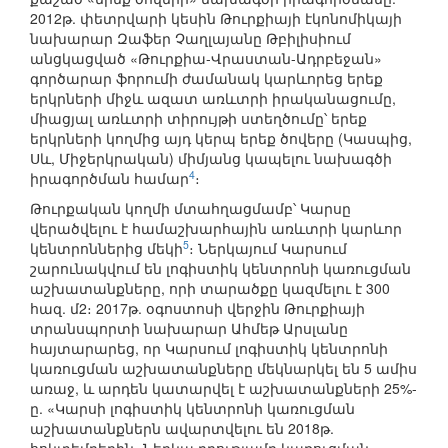
2012թ. փետրվարի կեսին Թուրքիայի էկոնոմիկայի
նախարար Զաֆեր Չաղլայանը Թբիլիսիում
անցկացված «Թուրքիա-Վրաստան-Ադրբեջան»
գործարար ֆորումի ժամանակ կարևորեց երեք
երկրների միջև ազատ առևտրի իրականացումը,
միացյալ առևտրի տիրույթի ստեղծումը՝ երեք
երկրների կողմից այդ կերպ երեք ծովերը (Կասպից,
Սև, Միջերկրական) միմյանց կապելու նախագծի
4
իրագործման համար
։
Թուրքական կողմի մտահղացմամբ՝ Կարսը
վերածվելու է համաշխարհային առևտրի կարևոր
5
կենտրոններից մեկի
։ Ներկայում Կարսում
շարունակվում են լոգիստիկ կենտրոնի կառուցման
աշխատանքները, որի տարածքը կազմելու է 300
հազ. մ2։ 2017թ. օգոստոսի վերջին Թուրքիայի
տրանսպորտի նախարար Ահմեթ Արսլանը
հայտարարեց, որ Կարսում լոգիստիկ կենտրոնի
կառուցման աշխատանքները մեկնարկել են 5 ամիս
առաջ, և արդեն կատարվել է աշխատանքների 25%-
ը. «Կարսի լոգիստիկ կենտրոնի կառուցման
աշխատանքներն ավարտվելու են 2018թ.