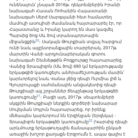
ունենալուն՝ չնայած 2016թ. դեկտեմբերին Իրանի
նախագահ Հասան Ռոհանին Հայաստանի
նախագահ Սերժ Սարգսյանի հետ համատեղ
մամուլի ասուլիսի ժամանակ հայտարարել էր, որ
Հայաստանը և Իրանը կարող են մաս կազմել
Պարսից ծոց-Սև ծով տրանսպորտային
20
միջանցքին
։ Սակայն Թուրքիան տվյալ հարցում
ունի նաև այլընտրանքային տարբերակ. 2017թ.
մարտին Վանի արդյունաբերական գոտու
նախագահ Շեմսեթթին Բոզքուրթը հայտարարեց
Վանից Տրապիզոն (Սև ծով) 690 կմ երկարությամբ
երկաթգիծ կառուցելու անհրաժեշտության մասին՝
կարևորելով նաև Վանա լճից դեպի Ուրմիա լիճ և
Գյուրբուլաքի սահմանային անցակետից դեպի
Թուրքիայի այլ շրջաններ ճեպընթաց երկաթգծի
21
կառուցումը
։ Բացի այդ, 2017թ. սեպտեմբերի
սկզբին Թուրքիայի ներքին գործերի նախարար
Սուլեյման Սոյլուն հայտարարեց, որ իրենք
մեծապես կարևորում են Էրզինջան (Երզնկա) -
22
Տրապիզոն երկաթգծի կառուցումը
(Կարսից դեպի
արևմուտք երկաթուղային ճանապարհին ընկած
առաջին խոշոր քաղաքն Էրզրումն է, ապա գալիս է