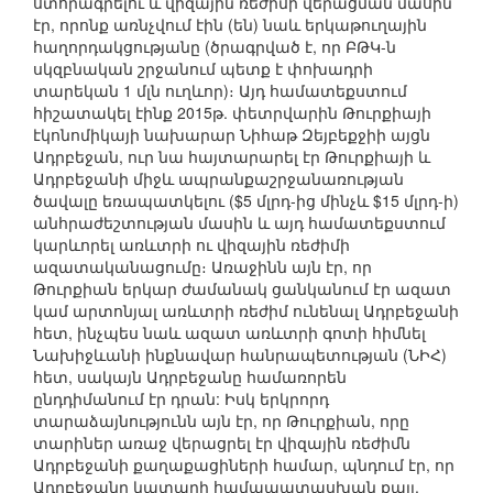
ստորագրելու և վիզային ռեժիմի վերացման մասին
էր, որոնք առնչվում էին (են) նաև երկաթուղային
հաղորդակցությանը (ծրագրված է, որ ԲԹԿ-ն
սկզբնական շրջանում պետք է փոխադրի
տարեկան 1 մլն ուղևոր)։ Այդ համատեքստում
հիշատակել էինք 2015թ. փետրվարին Թուրքիայի
էկոնոմիկայի նախարար Նիհաթ Զեյբեքջիի այցն
Ադրբեջան, ուր նա հայտարարել էր Թուրքիայի և
Ադրբեջանի միջև ապրանքաշրջանառության
ծավալը եռապատկելու ($5 մլրդ-ից մինչև $15 մլրդ-ի)
անհրաժեշտության մասին և այդ համատեքստում
կարևորել առևտրի ու վիզային ռեժիմի
ազատականացումը։ Առաջինն այն էր, որ
Թուրքիան երկար ժամանակ ցանկանում էր ազատ
կամ արտոնյալ առևտրի ռեժիմ ունենալ Ադրբեջանի
հետ, ինչպես նաև ազատ առևտրի գոտի հիմնել
Նախիջևանի ինքնավար հանրապետության (ՆԻՀ)
հետ, սակայն Ադրբեջանը համառորեն
ընդդիմանում էր դրան: Իսկ երկրորդ
տարաձայնությունն այն էր, որ Թուրքիան, որը
տարիներ առաջ վերացրել էր վիզային ռեժիմն
Ադրբեջանի քաղաքացիների համար, պնդում էր, որ
Ադրբեջանը կատարի համապատասխան քայլ,