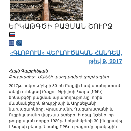
ԵՐԿԱԹԳԾԻ ԲԱՑՄԱՆ ՇՈՒՐՋ
«ԳԼՈԲՈՒՍ» ՎԵՐԼՈՒԾԱԿԱՆ ՀԱՆԴԵՍ,
թիվ 9, 2017
Հայկ Գաբրիելյան
Թուրքագետ, ՄԱՀՀԻ ասոցացված փորձագետ
2017թ. հոկտեմբերի 30-ին Բաքվի նավահանգստում
տեղի ունեցավ Բաքու-Թբիլիսի-Կարս (ԲԹԿ)
երկաթգծի բացման արարողությունը, որին
մասնակցեցին Թուրքիայի և Ադրբեջանի
նախագահները, Վրաստանի, Ղազախստանի և
Ուզբեկստանի վարչապետերը։ Ի դեպ, նշենք, որ
թուրքական զորքը 1920թ. հոկտեմբերի 30-ին գրավել
է Կարսի բերդը: Նրանք ԲԹԿ-ի բացումը որակեցին