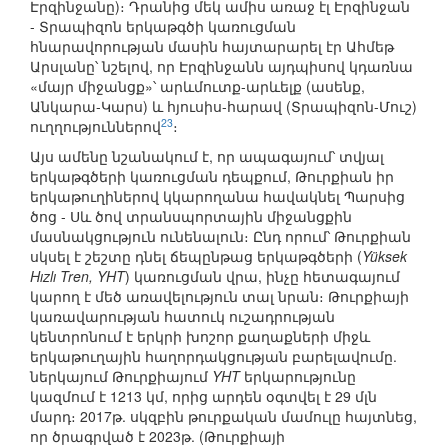
Էրզինջանը)։ Դրանից մեկ ամիս առաջ էլ Էրզինջան
- Տրապիզոն երկաթգծի կառուցման
հնարավորության մասին հայտարարել էր Ահմեթ
Արսլանը՝ նշելով, որ Էրզինջանն այդպիսով կդառնա
«մայր միջանցք»՝ արևմուտք-արևելք (ասենք,
Անկարա-Կարս) և հյուսիս-հարավ (Տրապիզոն-Մուշ)
23
ուղղություններով
։
Այս ամենը նշանակում է, որ ապագայում՝ տվյալ
երկաթգծերի կառուցման դեպքում, Թուրքիան իր
երկաթուղիներով կկարողանա հավակնել Պարսից
ծոց - Սև ծով տրանսպորտային միջանցքին
մասնակցություն ունենալուն։ Ընդ որում՝ Թուրքիան
սկսել է շեշտը դնել ճեպընթաց երկաթգծերի (
Yüksek
Hızlı Tren, YHT
) կառուցման վրա, ինչը հետագայում
կարող է մեծ առավելություն տալ նրան։ Թուրքիայի
կառավարության հատուկ ուշադրության
կենտրոնում է երկրի խոշոր քաղաքների միջև
երկաթուղային հաղորդակցության բարելավումը.
ներկայում Թուրքիայում
YHT
երկարությունը
կազմում է 1213 կմ, որից արդեն օգտվել է 29 մլն
մարդ։ 2017թ. սկզբին թուրքական մամուլը հայտնեց,
որ ծրագրված է 2023թ. (Թուրքիայի