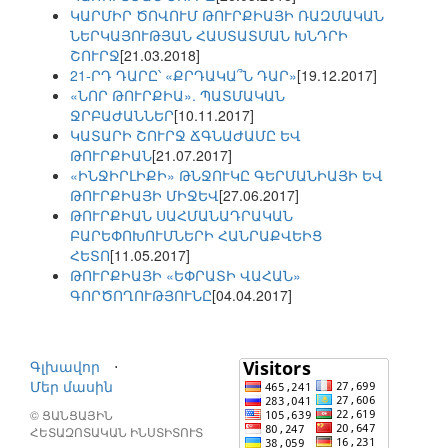
ԿԱՐՄԻՐ ԾՈՎՈՒՄ ԹՈՒՐՔԻԱՅԻ ՌԱԶՄԱԿԱՆ
ՆԵՐԿԱՅՈՒԹՅԱՆ ՀԱՍՏԱՏՄԱՆ ԽՆԴՐԻ
ՇՈՒՐՋ
[21.03.2018]
21-ՐԴ ԴԱՐԸ՝ «ՔՐԴԱԿԱ՞Ն ԴԱՐ»
[19.12.2017]
«ՆՈՐ ԹՈՒՐՔԻԱ». ՊԱՏՄԱԿԱՆ
ՋՐԲԱԺԱՆՆԵՐ
[10.11.2017]
ԿԱՏԱՐԻ ՇՈՒՐՋ ՃԳՆԱԺԱՄԸ ԵՎ
ԹՈՒՐՔԻԱՆ
[21.07.2017]
«ԻՆՋԻՐԼԻՔԻ» ԹՆՋՈՒԿԸ ԳԵՐՄԱՆԻԱՅԻ ԵՎ
ԹՈՒՐՔԻԱՅԻ ՄԻՋԵՎ
[27.06.2017]
ԹՈՒՐՔԻԱՆ ՍԱՀՄԱՆԱԴՐԱԿԱՆ
ԲԱՐԵՓՈԽՈՒՄՆԵՐԻ ՀԱՆՐԱՔՎԵԻՑ
ՀԵՏՈ
[11.05.2017]
ԹՈՒՐՔԻԱՅԻ «ԵՓՐԱՏԻ ՎԱՀԱՆ»
ԳՈՐԾՈՂՈՒԹՅՈՒՆԸ
[04.04.2017]
Գլխավոր
⋅
Մեր մասին
© ՑԱՆՑԱՅԻՆ
ՀԵՏԱԶՈՏԱԿԱՆ ԻՆՍՏԻՏՈՒՏ