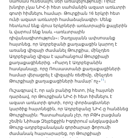
սահման ունենալու մեր առավելությունը։ Որևէ
խնդիր չկա ՆԻՀ-ի հետ սահմանին ազատ առևտրի
գոտի հիմնելու համար։ Թուրքիան 16 երկրի հետ
ունի ազատ առևտրի համաձայնագիր։ Մենք
հետևում ենք մյուս երկրների առևտրային քայլերին
և վարում ենք նաև «առևտրային
դիվանագիտություն»։ Չաղլայանն ափսոսանք
հայտնեց, որ Ադրբեջանի քաղաքացին կարող է
առանց վիզայի ժամանել Թուրքիա, մինչդեռ
Ադրբեջանը վիզա է պահանջում Թուրքիայի
քաղաքացիներից. «Բարդ է Ադրբեջանին
հասկանալը, որը Ռուսաստանի քաղաքացիների
համար վերացրել է վիզային ռեժիմը, մինչդեռ
11
Թուրքիայի քաղաքացիների համար՝ ոչ»
։
Ուշագրավ է, որ այն բանից հետո, ինչ հայտնի
դարձավ, որ Թուրքիան ՆԻՀ-ի հետ հիմնելու է
ազատ առևտրի գոտի, որոշ փորձագետներ
կարծիք հայտնեցին, որ Ադրբեջանը ՆԻՀ-ը հանձնեց
Թուրքիային։ Պատահական չէր, որ ԲԹԿ բացման
շեմին Նիհաթ Զեյբեքջին Իգդիրում անցկացված
Թուրք-ադրբեջանական գործարար ֆորումի
ժամանակ հայտարարեց, որ Թուրքիայի