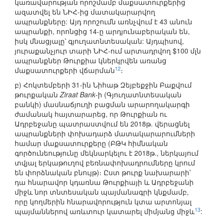
կառավարության որոշմամբ մաքսատուրքերից
ազատվել են ՆԻՀ-ից մատակարարվող
ապրանքները: Այդ որոշումն առնչվում է 43 անուն
ապրանքի, որոնցից 14-ը արդյունաբերական են,
իսկ մնացյալը՝ գյուղատնտեսական: Այդպիսով,
յուրաքանչյուր տարի ՆԻՀ-ում արտադրվող $100 մլն
ապրանքներ Թուրքիա կներկրվեն առանց
12
մաքսատուրքերի վճարման
։
բ) Հոկտեմբերի 31-ին Նիհաթ Զեյբեքջին Բաքվում
թուրքական
Ziraat Bank
-ի (Գյուղատնտեսական
բանկի) մասնաճյուղի բացման արարողակարգի
ժամանակ հայտարարեց, որ Թուրքիան ու
Ադրբեջանը պատրաստվում են 2018թ. վերացնել
ապրանքների փոխադարձ մատակարարումների
համար մաքսատուրքերը (ԲԹԿ հիմնական
գործունեությունը մեկնարկելու է 2018թ., ներկայում
տվյալ երկաթուղով բեռնափոխադրումները կրում
են փորձնական բնույթ)։ Ըստ թուրք նախարարի՝
դա հնարավոր կդառնա Թուրքիայի և Ադրբեջանի
միջև նոր տնտեսական պայմանագրի կնքմամբ,
որը կողմերին հնարավորություն կտա արտոնյալ
13
պայմաններով առևտուր կատարել միմյանց միջև
: