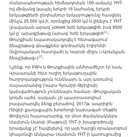
Հանրապետության հիմնադրման 100-ամյակ)
YHT
-
ով միմյանց կապել երկրի 18 նահանգ, երկրի
երկաթգծերի ընդհանուր երկարությունը հասցնել
մինչև 25.000 կմ-ի, որոնցից 3500 կմ-ն լինելու է
YHT
(բավական արագ՝
yüksek hızlı
) երկաթգիծ, իսկ 8500
24
կմ-ը՝ արագընթաց (արագ՝
hızlı
) երկաթգիծ
։
Թուրքիան նպատակադրվել է հետագայում
ճեպընթաց գնացքներ գործարկել Էդիրնեի
(եվրոպական հատված) և Կարսի միջև («Արևելյան
25
ճեպընթաց»)
։
Նշենք, որ ԲԹԿ-ն Թուրքիային անհրաժեշտ էր նաև
Վրաստանի հետ ուղիղ երկաթուղային
հաղորդակցություն ունենալու և այդ առումով
Հայաստանից (Կարս-Գյումրի-Թբիլիսի)
կախվածություն չունենալու համար։ Թուրքական
կողմն այժմ, սակայն, չի պատրաստվում
բավարարվել ձեռք բերածով. 2017թ. ապրիլին
Ռիզեի քաղաքային խորհրդի նախագահ Մեթին
Թոփչուն հայտարարեց, որ մոտ ժամանակներս
Սամսուն-Սարփ (Բաթում)
YHT
-ի իրագործումը
երազանք չէ՝ հավելելով, որ այդ հարցն օրակարգում
կհայտնվի Անկարա-Սամսուն
YHT
-ի կառուցումից