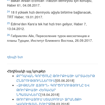
Bakan Arslan Erzincan Trabzon demiryolu için konuştu,
Haber 61, 04.08.2017.
24
18 il yüksek hızlı demiryolu ağıyla birbirine bağlanacak,
TRT Haber, 19.01.2017.
25
Edirne'den Kars'a tek hat hızlı tren geliyor, Haber 7,
13.04.2012.
26
Габриелян Айк, Переселение турок-месхетинцев и
планы Турции, Институт Ближнего Востока, 26.09.2017.
դեպի ետ
Հեղինակի այլ նյութեր
ՔՐԴԱԿԱՆ ԳՈՐԾՈՆԸ ԹՈՒՐՔԻԱՅԻ ԱՐՏԱՀԵՐԹ
ԸՆՏՐՈՒԹՅՈՒՆՆԵՐՈՒՄ
[05.06.2018]
«ՁԻԹԵՆՈՒ ՃՅՈՒՂ» ԳՈՐԾՈՂՈՒԹՅՈՒՆԸ ԵՎ
ԹՈՒՐՔԻԱՅԻ ՀԵՌԱՀԱՐ
ՆՊԱՏԱԿՆԵՐԸ
[18.04.2018]
ԹՈՒՐՔԻԱՅՈՒՄ ՍՏԱՄԲՈՒԼԻ ՋՐԱՆՑՔԻ
ԿԱՌՈՒՑՄԱՆ ՇՈՒՐՋ
[26.03.2018]