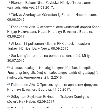
15
Ekonomi Bakanı Nihat Zeybekci Hürriyet'in sorularını
yanıtladı, Hürriyet, 27.09.2017.
16
Türkiye Azerbaycan Gürcistan İş Forumu, Haberler.com,
09.06.2012.
17
Габриелян Айк, О строительстве железной дороги Карс-
Игдыр-Нахичевань-Иран, Институт Ближнего Востока,
03.06.2017.
18
At least 14 policemen killed in PKK attack in eastern
Turkey, Hürriyet Daily News, 08.09.2015.
19
Sarıkamış'ta tren hattına bombalı saldırı: 1 ölü, Milliyet,
30.07.2015.
20
Հայաստանը և Իրանը կարող են մաս կազմել
Պարսից ծոց-Սև ծով տրանսպորտային միջանցքին.
Ռոհանի, Armenpress, 21.12.2016.
21
Габриелян Айк, О Третьем турецко-иранском форуме,
Институт Ближнего Востока, 11.05.2017.
22
Süleyman Soylu’dan Erzincan – Trabzon Demiryolu
sözleri, Ray Haber, 02.09.2017.
23