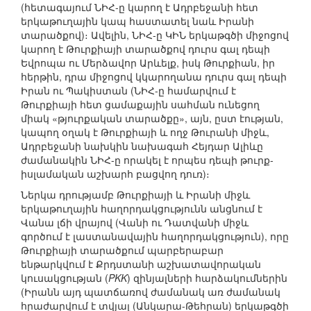
(հետագայում ՆԻՀ-ը կարող է Ադրբեջանի հետ
երկաթուղային կապ հաստատել նաև Իրանի
տարածքով)։ Ավելին, ՆԻՀ-ը ԿԻՆ երկաթգծի միջոցով
կարող է Թուրքիայի տարածքով դուրս գալ դեպի
Եվրոպա ու Մերձավոր Արևելք, իսկ Թուրքիան, իր
հերթին, դրա միջոցով կկարողանա դուրս գալ դեպի
Իրան ու Պակիստան (ՆԻՀ-ը համարվում է
Թուրքիայի հետ ցամաքային սահման ունեցող
միակ «թյուրքական տարածքը», այն, ըստ էության,
կապող օղակ է Թուրքիայի և ողջ Թուրանի միջև,
Ադրբեջանի նախկին նախագահ Հեյդար Ալիևը
ժամանակին ՆԻՀ-ը որակել է որպես դեպի թուրք-
իսլամական աշխարհ բացվող դուռ)։
Ներկա դրությամբ Թուրքիայի և Իրանի միջև
երկաթուղային հաղորդակցությունն անցնում է
Վանա լճի վրայով (Վանի ու Դատվանի միջև
գործում է լաստանավային հաղորդակցություն), որը
Թուրքիայի տարածքում պարբերաբար
ենթարկվում է Քրդստանի աշխատավորական
կուսակցության (
PKK
) զինյալների հարձակումներին
(Իրանն այդ պատճառով ժամանակ առ ժամանակ
հրաժարվում է տվյալ (Անկարա-Թեհրան) երկաթգծի