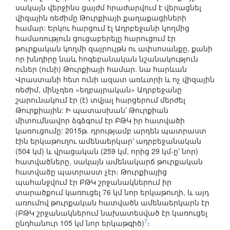
սակայն վերջինս ցայժմ հրաժարվում է վերացնել
վիզային ռեժիմը Թուրքիայի քաղաքացիների
համար: Երկու հարցում էլ Ադրբեջանի կողմից
համառություն ցուցաբերելը հարուցում էր
թուրքական կողմի զայրույթն ու ափսոսանքը, քանի
որ խնդիրը նաև հոգեբանական նշանակություն
ուներ (ունի) Թուրքիայի համար. նա հարևան
Վրաստանի հետ ունի ազատ առևտրի և ոչ վիզային
ռեժիմ, մինչդեռ «եղբայրական» Ադրբեջանը
շարունակում էր (է) տվյալ հարցերում մերժել
Թուրքիային: Ի պատասխան՝ Թուրքիան
միտումնավոր ձգձգում էր ԲԹԿ իր հատվածի
կառուցումը: 2015թ. դրությամբ արդեն պատրաստ
էին երկաթուղու ամենաերկար՝ ադրբեջանական
(504 կմ) և վրացական (259 կմ, որից 29 կմ-ը՝ նոր)
հատվածները, սակայն ամենակարճ թուրքական
հատվածը պատրաստ չէր։ Թուրքիայից
պահանջվում էր ԲԹԿ շրջանակներում իր
տարածքում կառուցել 76 կմ նոր երկաթուղի, և այդ
առումով թուրքական հատվածն ամենաերկարն էր
(ԲԹԿ շրջանակներում նախատեսված էր կառուցել
7
ընդհանուր 105 կմ նոր երկաթգիծ)
։