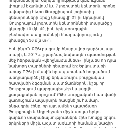
հոկտեմբերին։ Ներկա դրությամբ կառուցման
փուլում է գտնվում ևս 7 լոգիստիկ կենտրոն, որոնց
ավարտից հետո Թուրքիայում լոգիստիկ
կենտրոնների թիվը կհասցվի 21-ի։ Այդպիսով
Թուրքիայում լոգիստիկ կենտրոնների տարածքը
կկազմի 10 մլն մ2, իսկ երկաթուղային
բեռնափոխադրումների հնարավորությունը
6
կհասցվի 36 մլն տ»
։
Իսկ ինչո՞ւ ԲԹԿ բացումը հնարավոր դարձավ այս
տարի, և 2017թ. չդարձավ նախագծի պատմության
մեջ հերթական «վերջնաժամկետ», ինչպես որ դրա
նախորդ տարիների դեպքում էր: Երկու տարի
առաջ ԲԹԿ-ի մասին հրապարակած հոդվածում
անդրադարձել էինք երկաթուղու թուրքական
հատվածի ձգձգման պատճառներին, նշել, որ
Թուրքիայում պարզապես չէր կայացվել
քաղաքական որոշում՝ ԲԹԿ թուրքական հատվածի
կառուցումն ավարտին հասցնելու համար,
ենթադրել էինք, որ այդ ամենի պատճառը
Թուրքիայի և Ադրբեջանի միջև առկա երկու
կարևոր տարաձայնություններն էին։ Խոսքը երկու
երկրների միջև ազատ առևտրի համաձայնագիր