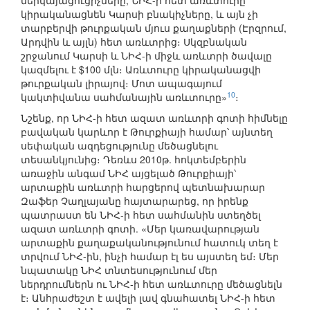
ներկայացուցիչները, ՆԻՀ-ի հետ առևտուրը
կիրականացնեն Կարսի բնակիչները, և այն չի
տարբերվի թուրքական մյուս քաղաքների (Էրզրում,
Արդվին և այլն) հետ առևտրից։ Սկզբնական
շրջանում Կարսի և ՆԻՀ-ի միջև առևտրի ծավալը
կազմելու է $100 մլն։ Առևտուրը կիրականացվի
թուրքական լիրայով։ Մոտ ապագայում
10
կակտիվանա սահմանային առևտուրը»
։
Նշենք, որ ՆԻՀ-ի հետ ազատ առևտրի գոտի հիմնելը
բավական կարևոր է Թուրքիայի համար՝ այնտեղ
սեփական ազդեցությունը մեծացնելու
տեսանկյունից։ Դեռևս 2010թ. հոկտեմբերին
առաջին անգամ ՆԻՀ այցելած Թուրքիայի՝
արտաքին առևտրի հարցերով պետնախարար
Զաֆեր Չաղլայանը հայտարարեց, որ իրենք
պատրաստ են ՆԻՀ-ի հետ սահմանին ստեղծել
ազատ առևտրի գոտի. «Մեր կառավարության
արտաքին քաղաքականությունում հատուկ տեղ է
տրվում ՆԻՀ-ին, ինչի համար էլ ես այստեղ եմ։ Մեր
նպատակը ՆԻՀ տնտեսությունում մեր
ներդրումներն ու ՆԻՀ-ի հետ առևտուրը մեծացնելն
է։ Անհրաժեշտ է ավելի լավ գնահատել ՆԻՀ-ի հետ