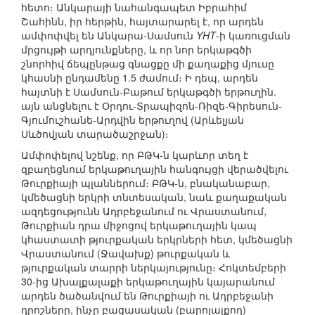
հետո։ Անկարայի նահանգապետ Իբրահիմ
Շահինն, իր հերթին, հայտարարել է, որ արդեն
ամփոփվել են Անկարա-Սամսուն
YHT
-ի կառուցման
մրցույթի արդյունքները, և որ նոր երկաթգծի
շնորհիվ ճեպընթաց գնացքը մի քաղաքից մյուսը
կհասնի ընդամենը 1.5 ժամում։ Ի դեպ, արդեն
հայտնի է Սամսուն-Բաթում երկաթգծի երթուղին.
այն անցնելու է Օրդու-Տրապիզոն-Ռիզե-Գիրեսուն-
Գյումուշհանե-Արդվին երթուղով (Արևելյան
Սևծովյան տարածաշրջան)։
Ամփոփելով նշենք, որ ԲԹԿ-ն կարևոր տեղ է
զբաղեցնում երկաթուղային հանգույցի վերածվելու
Թուրքիայի պլաններում։ ԲԹԿ-ն, բնականաբար,
կմեծացնի երկրի տնտեսական, նաև քաղաքական
ազդեցությունն Ադրբեջանում ու Վրաստանում,
Թուրքիան դրա միջոցով երկաթուղային կապ
կհաստատի թյուրքական երկրների հետ, կմեծացնի
Վրաստանում (Ջավախք) թուրքական և
թյուրքական տարրի ներկայությունը։ Հոկտեմբերի
30-ից Ախալքալաքի երկաթուղային կայարանում
արդեն ծածանվում են Թուրքիայի ու Ադրբեջանի
դրոշները, ինչը բացասական (բարոյալքող)