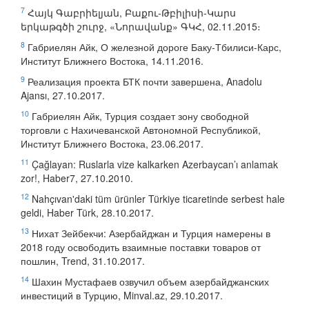
7
Հայկ Գաբրիելյան, Բաքու-Թբիլիսի-Կարս
երկաթգծի շուրջ, «Նորավանք» ԳԿՀ, 02.11.2015։
8
Габриелян Айк, О железной дороге Баку-Тбилиси-Карс,
Институт Ближнего Востока, 14.11.2016.
9
Реализация проекта БТК почти завершена, Anadolu
Ajansı, 27.10.2017.
10
Габриелян Айк, Турция создает зону свободной
торговли с Нахичеванской Автономной Республикой,
Институт Ближнего Востока, 23.06.2017.
11
Çağlayan: Ruslarla vize kalkarken Azerbaycan’ı anlamak
zor!, Haber7, 27.10.2010.
12
Nahçıvan'daki tüm ürünler Türkiye ticaretinde serbest hale
geldi, Haber Türk, 28.10.2017.
13
Нихат Зейбекчи: Азербайджан и Турция намерены в
2018 году освободить взаимные поставки товаров от
пошлин, Trend, 31.10.2017.
14
Шахин Мустафаев озвучил объем азербайджанских
инвестиций в Турцию, Minval.az, 29.10.2017.