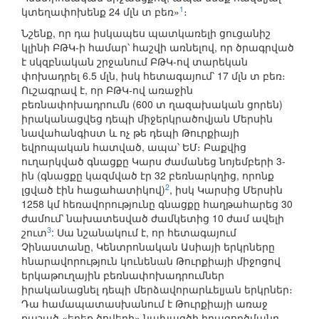
1
կտեղափոխենք 24 մլն տ բեռ»
։
Նշենք, որ դա իսկապես պատկառելի ցուցանիշ
կլինի ԲԹԿ-ի համար՝ հաշվի առնելով, որ ծրագրված
է սկզբնական շրջանում ԲԹԿ-ով տարեկան
փոխադրել 6.5 մլն, իսկ հետագայում՝ 17 մլն տ բեռ։
Ուշագրավ է, որ ԲԹԿ-ով առաջին
բեռնափոխադրումն (600 տ ղազախական ցորեն)
իրականացվեց դեպի միջերկրածովյան Մերսին
նավահանգիստ և ոչ թե դեպի Թուրքիայի
եվրոպական հատված, ապա՝ ԵՄ։ Բաքվից
ուղարկված գնացքը Կարս ժամանեց նոյեմբերի 3-
ին (գնացքը կազմված էր 32 բեռնարկղից, որոնք
2
լցված էին հացահատիկով)
, իսկ Կարսից Մերսին
1258 կմ հեռավորությունը գնացքը հաղթահարեց 30
ժամում՝ նախատեսված ժամկետից 10 ժամ ավելի
3
շուտ
: Սա նշանակում է, որ հետագայում
Չինաստանը, Կենտրոնական Ասիայի երկրները
հնարավորություն կունենան Թուրքիայի միջոցով
երկաթուղային բեռնափոխադրումներ
իրականացնել դեպի մերձավորարևելյան երկրներ։
Դա համապատասխանում է Թուրքիայի առաջ
քաշած «երեք ծովերի» նախագծի իրագործմանը.