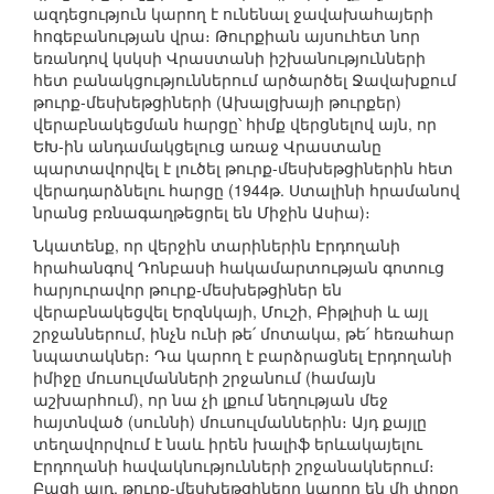
ազդեցություն կարող է ունենալ ջավախահայերի
հոգեբանության վրա։ Թուրքիան այսուհետ նոր
եռանդով կսկսի Վրաստանի իշխանությունների
հետ բանակցություններում արծարծել Ջավախքում
թուրք-մեսխեթցիների (Ախալցխայի թուրքեր)
վերաբնակեցման հարցը՝ հիմք վերցնելով այն, որ
ԵԽ-ին անդամակցելուց առաջ Վրաստանը
պարտավորվել է լուծել թուրք-մեսխեթցիներին հետ
վերադարձնելու հարցը (1944թ. Ստալինի հրամանով
նրանց բռնագաղթեցրել են Միջին Ասիա)։
Նկատենք, որ վերջին տարիներին Էրդողանի
հրահանգով Դոնբասի հակամարտության գոտուց
հարյուրավոր թուրք-մեսխեթցիներ են
վերաբնակեցվել Երզնկայի, Մուշի, Բիթլիսի և այլ
շրջաններում, ինչն ունի թե՛ մոտակա, թե՛ հեռահար
նպատակներ։ Դա կարող է բարձրացնել Էրդողանի
իմիջը մուսուլմանների շրջանում (համայն
աշխարհում), որ նա չի լքում նեղության մեջ
հայտնված (սուննի) մուսուլմաններին։ Այդ քայլը
տեղավորվում է նաև իրեն խալիֆ երևակայելու
Էրդողանի հավակնությունների շրջանակներում։
Բացի այդ, թուրք-մեսխեթցիները կարող են մի փոքր