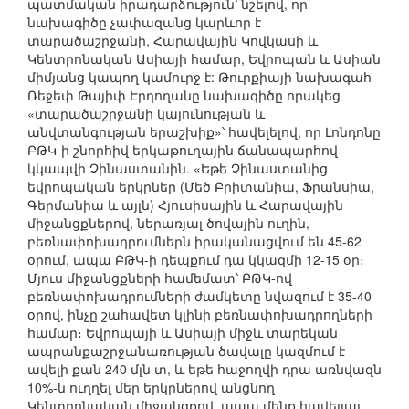
պատմական իրադարձություն՝ նշելով, որ
նախագիծը չափազանց կարևոր է
տարածաշրջանի, Հարավային Կովկասի և
Կենտրոնական Ասիայի համար, Եվրոպան և Ասիան
միմյանց կապող կամուրջ է: Թուրքիայի նախագահ
Ռեջեփ Թայիփ Էրդողանը նախագիծը որակեց
«տարածաշրջանի կայունության և
անվտանգության երաշխիք»՝ հավելելով, որ Լոնդոնը
ԲԹԿ-ի շնորհիվ երկաթուղային ճանապարհով
կկապվի Չինաստանին. «Եթե Չինաստանից
եվրոպական երկրներ (Մեծ Բրիտանիա, Ֆրանսիա,
Գերմանիա և այլն) Հյուսիսային և Հարավային
միջանցքներով, ներառյալ ծովային ուղին,
բեռնափոխադրումներն իրականացվում են 45-62
օրում, ապա ԲԹԿ-ի դեպքում դա կկազմի 12-15 օր։
Մյուս միջանցքների համեմատ՝ ԲԹԿ-ով
բեռնափոխադրումների ժամկետը նվազում է 35-40
օրով, ինչը շահավետ կլինի բեռնափոխադրողների
համար։ Եվրոպայի և Ասիայի միջև տարեկան
ապրանքաշրջանառության ծավալը կազմում է
ավելի քան 240 մլն տ, և եթե հաջողվի դրա առնվազն
10%-ն ուղղել մեր երկրներով անցնող
Կենտրոնական միջանցքով, ապա մենք հավելյալ