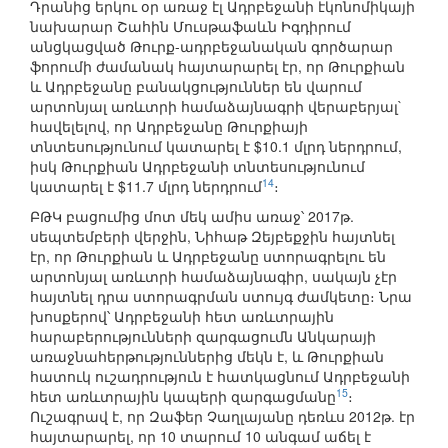
Դրանից երկու օր առաջ էլ Ադրբեջանի էկոնոմիկայի
նախարար Շահին Մուսթաֆաևն Իգդիրում
անցկացված Թուրք-ադրբեջանական գործարար
ֆորումի ժամանակ հայտարարել էր, որ Թուրքիան
և Ադրբեջանը բանակցություններ են վարում
արտոնյալ առևտրի համաձայնագրի վերաբերյալ`
հավելելով, որ Ադրբեջանը Թուրքիայի
տնտեսությունում կատարել է $10.1 մլրդ ներդրում,
իսկ Թուրքիան Ադրբեջանի տնտեսությունում
14
կատարել է $11.7 մլրդ ներդրում
։
ԲԹԿ բացումից մոտ մեկ ամիս առաջ՝ 2017թ.
սեպտեմբերի վերջին, Նիհաթ Զեյբեքջին հայտնել
էր, որ Թուրքիան և Ադրբեջանը ստորագրելու են
արտոնյալ առևտրի համաձայնագիր, սակայն չէր
հայտնել դրա ստորագրման ստույգ ժամկետը։ Նրա
խոսքերով՝ Ադրբեջանի հետ առևտրային
հարաբերությունների զարգացումն Անկարայի
առաջնահերթություններից մեկն է, և Թուրքիան
հատուկ ուշադրություն է հատկացնում Ադրբեջանի
15
հետ առևտրային կապերի զարգացմանը
։
Ուշագրավ է, որ Զաֆեր Չաղլայանը դեռևս 2012թ. էր
հայտարարել, որ 10 տարում 10 անգամ աճել է