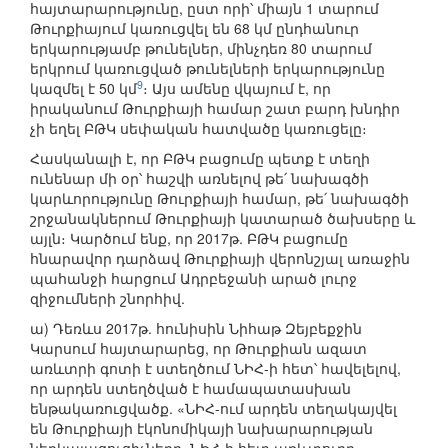
հայտարարությունը, ըստ որի՝ միայն 1 տարում
Թուրքիայում կառուցվել են 68 կմ ընդհանուր
երկարությամբ թունելներ, մինչդեռ 80 տարում
երկրում կառուցված թունելների երկարությունը
9
կազմել է 50 կմ
։ Այս ամենը վկայում է, որ
իրականում Թուրքիայի համար շատ բարդ խնդիր
չի եղել ԲԹԿ սեփական հատվածը կառուցելը։
Հասկանալի է, որ ԲԹԿ բացումը պետք է տեղի
ունենար մի օր՝ հաշվի առնելով թե՛ նախագծի
կարևորությունը Թուրքիայի համար, թե՛ նախագծի
շրջանակներում Թուրքիայի կատարած ծախսերը և
այլն։ Կարծում ենք, որ 2017թ. ԲԹԿ բացումը
հնարավոր դարձավ Թուրքիայի վերոնշյալ առաջին
պահանջի հարցում Ադրբեջանի արած լուրջ
զիջումների շնորհիվ.
ա) Դեռևս 2017թ. հունիսին Նիհաթ Զեյբեքջին
Կարսում հայտարարեց, որ Թուրքիան ազատ
առևտրի գոտի է ստեղծում ՆԻՀ-ի հետ՝ հավելելով,
որ արդեն ստեղծված է համապատասխան
ենթակառուցվածք. «ՆԻՀ-ում արդեն տեղակայվել
են Թուրքիայի էկոնոմիկայի նախարարության