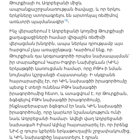
Թուրքիայի ու Ադրբեջանի միջև
ապրանքաշրջանառության ծավալը, և որ երկու
երկրները ստորագրելու են արտոնյալ ռեժիմով
16
առևտրի պայմանագիր
։
Ինչ վերաբերում է Ադրբեջանի կողմից Թուրքիայի
քաղաքացիների համար վիզային ռեժիմի
վերացման խնդրին, ապա ներկա դրությամբ այս
հարցում չկա առաջընթաց։ Կարծում ենք, որ
Թուրքիան դա կօգտագործի որպես նախապայման՝
իր տարածքում Կարս-Իգդիր-Նախիջևան (ԿԻՆ)
երկաթգծի կառուցման համար, որը ԲԹԿ-ի նման
նույնպես կշրջանցի Հայաստանը։ Ի սկզբանե
հայտարարվել էր, որ ԿԻՆ նախագծի իրագործումը
պետք է տեղի ունենա ԲԹԿ նախագծի
իրագործումից հետո, և ստացվում է, որ Թուրքիան,
ձգձգելով ԲԹԿ նախագծի իրագործումը,
ինքնաբերաբար ձգձգում էր նաև ԿԻՆ նախագծի
իրագործումը, որը կարևոր նշանակություն ունի
նաև Ադրբեջանի համար։ Ավելի վաղ Ադրբեջանի
նախագահ Իլհամ Ալիևը հայտարարել էր, որ իրենք
ՆԻՀ-ը դուրս կբերեն երկաթուղային շրջափակումից,
և ԿԻՆ նախագիծը նպաստելու է դրան