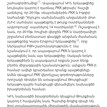
17
շահագործումից)
։ Ապագայում ԿԻՆ երկաթգիծը
նույնպես կարող է դառնալ
PKK
թիրախ՝ հաշվի
առնելով, որ 2015թ. սեպտեմբերին
PKK
-ն Իգդիր
նահանգի Դիլուջու սահմանային անցակետի մոտ
(ՆԻՀ սահման) պայթեցրել է թուրք ոստիկանների
18
ավտոբուսը՝ սպանելով 14 ոստիկանի
: Ուշագրավ է
նաև, որ 2015թ. հուլիսի վերջին
PKK
-ն Սարիղամիշի
շրջանում բեռնատար գնացքի անցման ժամանակ
19
պայթեցրեց Կարս-Էրզրում երկաթգիծը
, որը
ներկայում ԲԹԿ շարունակությունն է: Սա
նշանակում է, որ ապագայում
PKK
-ն կարող է
պայթեցնել նաև այս երկաթգիծը։ Սակայն երկու
երկաթգծերն էլ ապագայում որքան շատ ձեռք
բերեն միջազգային նշանակություն, այնքան
PKK
-ի
համար ավելի կբարդանա դրանք պայթեցնելը։
Ամեն դեպքում
PKK
վերոնշյալ գործողությունները
որոշակի ռիսկեր են առաջացնում Թուրքիայի՝
երկաթուղային հանգույցի վերածվելու նախագծի
իրագործման համար։
ԿԻՆ նախագծի իրագործման դեպքում Թուրքիան
կարող է հավակնել նաև Պարսից ծոցից դեպի Սև
ծով տրանսպորտային միջանցքին մասնակցություն