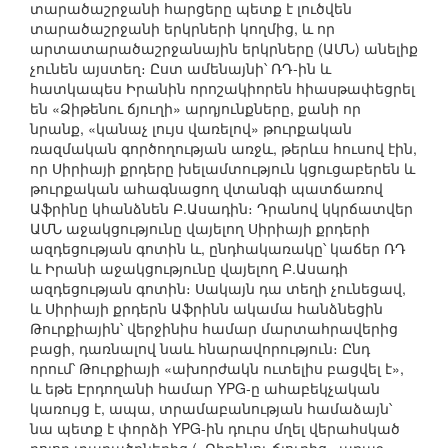
տարածաշրջանի հարցերը պետք է լուծվեն
տարածաշրջանի երկրների կողմից, և որ
արտատարածաշրջանային երկրները (ԱՄՆ) անելիք
չունեն այստեղ։ Ըստ ամենայնի՝ ՌԴ-ին և
հատկապես Իրանին որոշակիորեն հիասթափեցրել
են «Ձիթենու ճյուղի» արդյունքները, քանի որ
նրանք, «կանաչ լույս վառելով» թուրքական
ռազմական գործողության առջև, թերևս հուսով էին,
որ Սիրիայի քրդերը խելամտություն կցուցաբերեն և
թուրքական ահագնացող վտանգի պատճառով
Աֆրինը կհանձնեն Բ.Ասադին։ Դրանով կկրճատվեր
ԱՄՆ աջակցությունը վայելող Սիրիայի քրդերի
ազդեցության գոտին և, ընդհակառակը՝ կաճեր ՌԴ
և Իրանի աջակցությունը վայելող Բ.Ասադի
ազդեցության գոտին։ Սակայն դա տեղի չունեցավ,
և Սիրիայի քրդերն Աֆրինն ակամա հանձնեցին
Թուրքիային՝ վերջինիս համար մարտահրավերից
բացի, դառնալով նաև հնարավորություն։ Ընդ
որում՝ Թուրքիայի «ախորժակն ուտելիս բացվել է»,
և եթե Էրդողանի համար YPG-ը ահաբեկչական
կառույց է, ապա, տրամաբանության համաձայն՝
նա պետք է փորձի YPG-ին դուրս մղել վերահսկած