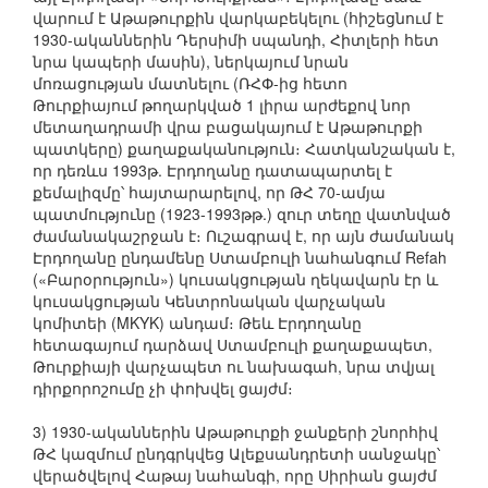
վարում է Աթաթուրքին վարկաբեկելու (հիշեցնում է
1930-ականներին Դերսիմի սպանդի, Հիտլերի հետ
նրա կապերի մասին), ներկայում նրան
մոռացության մատնելու (ՌՀՓ-ից հետո
Թուրքիայում թողարկված 1 լիրա արժեքով նոր
մետաղադրամի վրա բացակայում է Աթաթուրքի
պատկերը) քաղաքականություն։ Հատկանշական է,
որ դեռևս 1993թ. Էրդողանը դատապարտել է
քեմալիզմը՝ հայտարարելով, որ ԹՀ 70-ամյա
պատմությունը (1923-1993թթ.) զուր տեղը վատնված
ժամանակաշրջան է։ Ուշագրավ է, որ այն ժամանակ
Էրդողանը ընդամենը Ստամբուլի նահանգում Refah
(«Բարօրություն») կուսակցության ղեկավարն էր և
կուսակցության Կենտրոնական վարչական
կոմիտեի (MKYK) անդամ։ Թեև Էրդողանը
հետագայում դարձավ Ստամբուլի քաղաքապետ,
Թուրքիայի վարչապետ ու նախագահ, նրա տվյալ
դիրքորոշումը չի փոխվել ցայժմ։
3) 1930-ականներին Աթաթուրքի ջանքերի շնորհիվ
ԹՀ կազմում ընդգրկվեց Ալեքսանդրետի սանջակը՝
վերածվելով Հաթայ նահանգի, որը Սիրիան ցայժմ