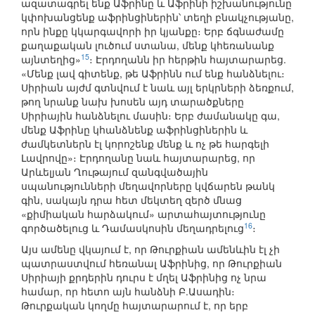
ազատագրել ենք Աֆրինը և Աֆրինի իշխանությունը
կփոխանցենք աֆրինցիներին՝ տեղի բնակչությանը,
որն ինքը կկարգավորի իր կյանքը։ Երբ ճգնաժամը
քաղաքական լուծում ստանա, մենք կհեռանանք
15
այնտեղից»
։ Էրդողանն իր հերթին հայտարարեց.
«Մենք լավ գիտենք, թե Աֆրինն ում ենք հանձնելու։
Սիրիան այժմ գտնվում է նաև այլ երկրների ձեռքում,
թող նրանք նախ խոսեն այդ տարածքները
Սիրիային հանձնելու մասին։ Երբ ժամանակը գա,
մենք Աֆրինը կհանձնենք աֆրինցիներին և
ժամկետներն էլ կորոշենք մենք և ոչ թե հարգելի
Լավրովը»։ Էրդողանը նաև հայտարարեց, որ
Արևելյան Ղութայում զանգվածային
սպանությունների մեղավորները կվճարեն թանկ
գին, սակայն դրա հետ մեկտեղ զերծ մնաց
«քիմիական հարձակում» արտահայտությունը
16
գործածելուց և Դամասկոսին մեղադրելուց
։
Այս ամենը վկայում է, որ Թուրքիան ամենևին էլ չի
պատրաստվում հեռանալ Աֆրինից, որ Թուրքիան
Սիրիայի քրդերին դուրս է մղել Աֆրինից ոչ նրա
համար, որ հետո այն հանձնի Բ.Ասադին։
Թուրքական կողմը հայտարարում է, որ երբ