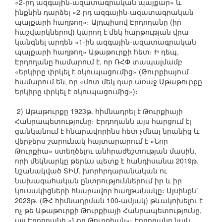
«2-րդ ազգային-ազատագրական պայքար» և
ինքնին դարձել «2-րդ ազգային-ազատագրական
պայքարի հաղթող»։ Այդպիսով Էրդողանը (իր
հաշվարկներով) կարող է մեկ հարթության վրա
կանգնել արդեն «1-ին ազգային-ազատագրական
պայքարի հաղթող» Աթաթուրքի հետ։ Ի դեպ,
Էրդողանը համարում է, որ ՌՀՓ տապալմամբ
«երկիրը փրկել է օկուպացումից» (Թուրքիայում
համարում են, որ «մոտ մեկ դար առաջ Աթաթուրքը
երկիրը փրկել է օկուպացումից»)։
2) Աթաթուրքը 1923թ. հիմնադրել է Թուրքիայի
Հանրապետությունը։ Էրդողանն այս հարցում էլ
ցանկանում է հնարավորինս հետ չմնալ նրանից և
վերջերս շարունակ հայտարարում է «Նոր
Թուրքիա» ստեղծելու անհրաժեշտության մասին,
որի մեկնարկը թերևս պետք է հանդիսանա 2019թ.
նշանակված ՏԻՄ, խորհրդարանական ու
նախագահական ընտրություններում իր և իր
կուսակիցների հնարավոր հաղթանակը։ Այսինքն՝
2023թ. (ԹՀ հիմնադրման 100-ամյակ) թևակոխելու է
ոչ թե Աթաթուրքի Թուրքիայի Հանրապետությունը,
այլ Էրդողանի «Նոր Թուրքիան»։ Էրդողանը նաև