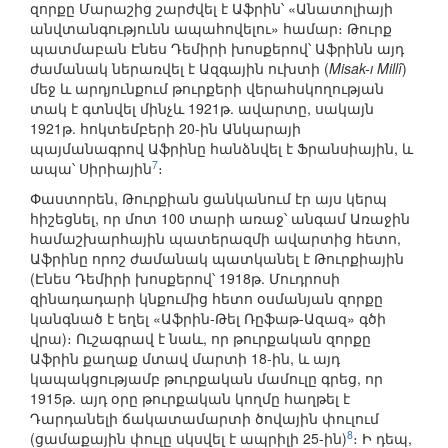
զորքը Մարաշից շարժվել է Աֆրին՝ «Անատոլիայի
անվտանգությունն ապահովելու» համար։ Թուրք
պատմաբան Էնես Դեմիրի խոսքերով՝ Աֆրինն այդ
ժամանակ ներառվել է Ազգային ուխտի (
Misak-ı Millî
)
մեջ և արդյունքում թուրքերի վերահսկողության
տակ է գտնվել մինչև 1921թ. ավարտը, սակայն
1921թ. հոկտեմբերի 20-ին Անկարայի
պայմանագրով Աֆրինը հանձնվել է Ֆրանսիային, և
7
ապա՝ Սիրիային
։
Փաստորեն, Թուրքիան ցանկանում էր այս կերպ
հիշեցնել, որ մոտ 100 տարի առաջ՝ անգամ Առաջին
համաշխարհային պատերազմի ավարտից հետո,
Աֆրինը որոշ ժամանակ պատկանել է Թուրքիային
(Էնես Դեմիրի խոսքերով՝ 1918թ. Մուդրոսի
զինադադարի կնքումից հետո օսմանյան զորքը
կանգնած է եղել «Աֆրին-Թել Ռըֆաթ-Ազազ» գծի
վրա)։ Ուշագրավ է նաև, որ թուրքական զորքը
Աֆրին քաղաք մտավ մարտի 18-ին, և այդ
կապակցությամբ թուրքական մամուլը գրեց, որ
1915թ. այդ օրը թուրքական կողմը հաղթել է
Դարդանելի ճակատամարտի ծովային փուլում
8
(ցամաքային փուլը սկսվել է ապրիլի 25-ին)
։ Ի դեպ,