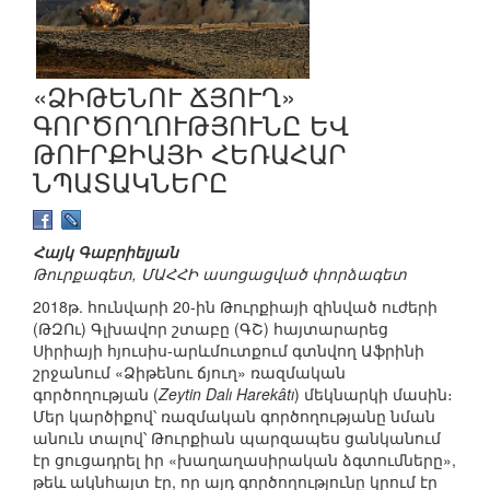
«ՁԻԹԵՆՈՒ ՃՅՈՒՂ»
ԳՈՐԾՈՂՈՒԹՅՈՒՆԸ ԵՎ
ԹՈՒՐՔԻԱՅԻ ՀԵՌԱՀԱՐ
ՆՊԱՏԱԿՆԵՐԸ
Հայկ Գաբրիելյան
Թուրքագետ, ՄԱՀՀԻ ասոցացված փորձագետ
2018թ. հունվարի 20-ին Թուրքիայի զինված ուժերի
(ԹԶՈւ) Գլխավոր շտաբը (ԳՇ) հայտարարեց
Սիրիայի հյուսիս-արևմուտքում գտնվող Աֆրինի
շրջանում «Ձիթենու ճյուղ» ռազմական
գործողության (
Zeytin Dalı Harekâtı
) մեկնարկի մասին։
Մեր կարծիքով՝ ռազմական գործողությանը նման
անուն տալով՝ Թուրքիան պարզապես ցանկանում
էր ցուցադրել իր «խաղաղասիրական ձգտումները»,
թեև ակնհայտ էր, որ այդ գործողությունը կրում էր