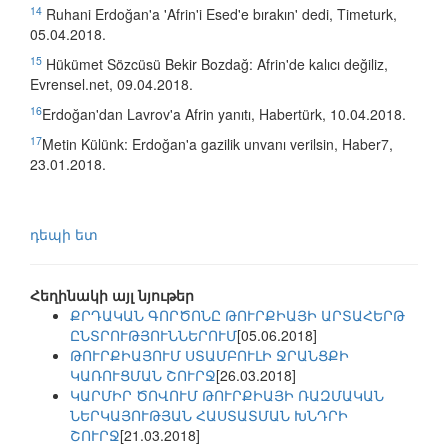
14
Ruhani Erdoğan'a 'Afrin'i Esed'e bırakın' dedi, Timeturk,
05.04.2018.
15
Hükümet Sözcüsü Bekir Bozdağ: Afrin'de kalıcı değiliz,
Evrensel.net, 09.04.2018.
16
Erdoğan'dan Lavrov'a Afrin yanıtı, Habertürk, 10.04.2018.
17
Metin Külünk: Erdoğan'a gazilik unvanı verilsin, Haber7,
23.01.2018.
դեպի ետ
Հեղինակի այլ նյութեր
ՔՐԴԱԿԱՆ ԳՈՐԾՈՆԸ ԹՈՒՐՔԻԱՅԻ ԱՐՏԱՀԵՐԹ
ԸՆՏՐՈՒԹՅՈՒՆՆԵՐՈՒՄ
[05.06.2018]
ԹՈՒՐՔԻԱՅՈՒՄ ՍՏԱՄԲՈՒԼԻ ՋՐԱՆՑՔԻ
ԿԱՌՈՒՑՄԱՆ ՇՈՒՐՋ
[26.03.2018]
ԿԱՐՄԻՐ ԾՈՎՈՒՄ ԹՈՒՐՔԻԱՅԻ ՌԱԶՄԱԿԱՆ
ՆԵՐԿԱՅՈՒԹՅԱՆ ՀԱՍՏԱՏՄԱՆ ԽՆԴՐԻ
ՇՈՒՐՋ
[21.03.2018]