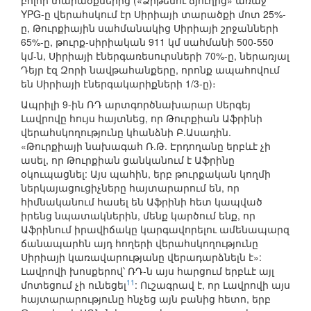
բոլոր տարածքներից («Ձիթենու ճյուղից» առաջ
YPG-ը վերահսկում էր Սիրիայի տարածքի մոտ 25%-
ը, Թուրքիային սահմանակից Սիրիայի շրջանների
65%-ը, թուրք-սիրիական 911 կմ սահմանի 500-550
կմ-ն, Սիրիայի էներգառեսուրսների 70%-ը, ներառյալ
Դեյր էզ Զորի նավթահանքերը, որոնք ապահովում
են Սիրիայի էներգակարիքների 1/3-ը)։
Ապրիլի 9-ին ՌԴ արտգործնախարար Սերգեյ
Լավրովը հույս հայտնեց, որ Թուրքիան Աֆրինի
վերահսկողությունը կհանձնի Բ.Ասադին.
«Թուրքիայի նախագահ Ռ.Թ. Էրդողանը երբևէ չի
ասել, որ Թուրքիան ցանկանում է Աֆրինը
օկուպացնել: Այս պահին, երբ թուրքական կողմի
ներկայացուցիչները հայտարարում են, որ
հիմնականում հասել են Աֆրինի հետ կապված
իրենց նպատակներին, մենք կարծում ենք, որ
Աֆրինում իրավիճակը կարգավորելու ամենապարզ
ճանապարհն այդ հողերի վերահսկողությունը
Սիրիայի կառավարությանը վերադարձնելն է»:
Լավրովի խոսքերով՝ ՌԴ-ն այս հարցում երբևէ այլ
11
մոտեցում չի ունեցել
: Ուշագրավ է, որ Լավրովի այս
հայտարարությունը հնչեց այն բանից հետո, երբ