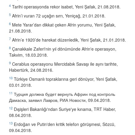
4
Tarihi operasyonda rekor isabet, Yeni Şafak, 21.08.2018.
5
Afrin’i vuran 72 uçağın sırrı, Yeniçağ, 21.01.2018.
6
Mete Yarar’dan dikkat çeken Afrin yorumu, Yeni Şafak,
21.08.2018.
7
Afrin’e 1920’de harekat düzenledik, Yeni Şafak, 21.01.2018.
8
Çanakkale Zaferi'nin yıl dönümünde Afrin'e operasyon,
Takvim, 18.03.2018.
9
Cerablus operasyonu Mercidabık Savaşı ile aynı tarihte,
Habertürk, 24.08.2016.
10
Türkiye Osmanlı topraklarına geri dönüyor, Yeni Şafak,
03.01.2018.
11
Турция должна будет вернуть Африн под контроль
Дамаска, заявил Лавров, РИА Новости, 09.04.2018.
12
Dışişleri Bakanlığı'ndan Suriye'ye kınama, TRT Haber,
08.04.2018.
13
Erdoğan ve Putin'den kritik telefon görüşmesi, Sözcü,
09.04.2018.