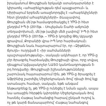
իրականում Թուրքիան երկակի ստանդարտներ է
կիրառել «ահաբեկչության դեմ պայքարում» և
Սիրիայում երբեմն առաջնորդվել է «ահաբեկիչների
հետ ընդդեմ ահաբեկիչների» ձևաչափով.
Թուրքիան մե՛րթ համագործակցել է YPG-ի հետ
ընդդեմ ԻՊ-ի (2015թ. - Սուլեյման Շահի աճյունի
տեղափոխում), մե՛րթ (ավելի մեծ չափով)՝ ԻՊ-ի հետ
ընդդեմ YPG-ի (2015թ. – YPG-ի կողմից Թել Աբյադի
գրավում, Քոբանիի վրա ԻՊ նոր հարձակում)։
Թուրքիան նաև հայտարարում էր, որ «Ձիթենու
ճյուղն» ուղղված է «իր սահմանների
պաշտպանությանը», սակայն ակնհայտ է, որ YPG-ը
չէր ծրագրել հարձակվել Թուրքիայի վրա, որը տվյալ
դեպքում կվկայակոչեր ՆԱՏՕ կանոնադրության 5-
րդ հոդվածը։ Թուրքիայի իշխանությունները
շարունակ հայտարարում էին, թե YPG-ը ծրագրել է
Աֆրինից շարժվել Միջերկրական ծով՝ դեպի ծով ելք
ստանալու համար, սակայն, եթե անգամ
ենթադրենք էլ, թե YPG-ը ունեցել է նման պլան, ապա
նա առաջին հերթին կփորձեր Միջերկրական ծով
հասնել Հաթայ նահանգից հարավ ընկած ուղով և
ոչ թե կարճ ճանապարհով՝ Հաթայ նահանգով