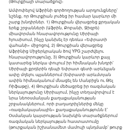
(Թուրքիայի տարածքով)։
Ամփոփելով Աֆրինի գործողության արդյունքները՝
նշենք, որ Թուրքիան լուծեց իր համար կարևոր մի
շարք խնդիրներ. 1) Թուրքիան վերացրեց քրդական
երեք շրջանների (Աֆրին, Քոբանի, Ջիզրե)
միավորման հնարավորությունը Սիրիայի
հյուսիսում, ինչը կանխել էր դեռևս «Եփրատի
վահանի» միջոցով, 2) Թուրքիան վերացրեց
Աֆրինից Միջերկրական ծով YPG շարժվելու
հնարավորությունը, 3) Թուրքիան կարևոր քայլ
կատարեց ներկա փուլում իր հիմնական խնդրի՝
Սիրիայի քրդերին դեպի Եփրատ գետի արևելյան
ափը մղելու պլաններում (Եփրատի արևմտյան
ափին հիմնականում մնացել են Մանբիջն ու Թել
Ռիֆաթը), 4) Թուրքիան մեծացրեց իր ռազմական
ներկայությունը Սիրիայում, ինչը տեղավորվում է
նրա նեոօսմանյան քաղաքականության
շրջանակներում, որի բաղադրիչներից մեկը
«ռազմակայանային» քաղաքականությունն է՝
Օսմանյան կայսրության նախկին տարածքներում
ռազմական ներկայության հաստատումը
(թուրքական իշխանամետ մամուլի պնդմամբ՝ թուրք