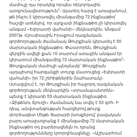
մամուլը դա որակեց որպես ռեկորդային
4
արդյունավետություն
։ Այստեղ հարց է առաջանում,
թե ինչու է կիրառվել միանգամից 72 ինքնաթիռ՝
հաշվի առնելով, որ այդչափ ինքնաթիռ չի կիրառվել
անգամ «Եփրատի վահանի» մեկնարկին։ Անգամ
2007թ. Հյուսիսային Իրաքում ռազմական
գործողության ժամանակ Թուրքիան կիրառել է 50
մարտական ինքնաթիռ։ Փաստորեն, Թուրքիան
վերջին ավելի քան 10 տարում առաջին անգամ էր
5
կիրառում միանգամից 72 մարտական ինքնաթիռ
։
Թուրքական մամուլի պնդմամբ՝ Թուրքիան
այդպիսով հարգանքի տուրք մատուցեց «Եփրատի
վահանի» իր 72 շեհիթներին (նահատակ)։
Ստացվում է, որ Թուրքիան իր հաջորդ ռազմական
գործողության մեկնարկին «տրամաբանորեն»
պետք է կիրառի 53 մարտական ինքնաթիռ.
«Ձիթենու ճյուղի» ժամանակ նա տվել է 53 զոհ։ Ի
դեպ, անվտանգության հարցերով թուրք
փորձագետ Մեթե Յարարի խոսքերով՝ բավական
բարդ առաջադրանք է միանգամից 72 մարտական
ինքնաթիռ օդ բարձրացնելն ու դրանց
գործողությունները կոորդինացնելը. «Աշխարհում