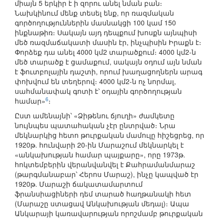
միայն 5 երկիր է ի զորու անել նման բան։
Նախկինում մենք տեսել ենք, որ ռազմական
գործողություններին մասնակցի 100 կամ 150
ինքնաթիռ։ Սակայն այդ դեպքում խոսքն այնպիսի
մեծ ռազմաճակատի մասին էր, ինչպիսին Իրաքն է։
Փորձեք դա անել 4000 կմ2 տարածքում։ 4000 կմ2-ն
մեծ տարածք է ցամաքում, սակայն օդում այն նման
է ֆուտբոլային դաշտի, որում խաղացողներն արագ
փոխվում են տեղերով։ 4000 կմ2-ն ոչ նորմալ,
սահմանափակ գոտի է՝ օդային գործողության
6
համար»
։
Ըստ ամենայնի՝ «Ձիթենու ճյուղի» ժամկետը
նույնպես պատահական չէր ընտրված։ Նրա
մեկնարկից հետո թուրքական մամուլը հիշեցրեց, որ
1920թ. հունվարի 20-ին Մարաշում մեկնարկել է
«անկախության համար պայքարը», որը 1973թ.
հոկտեմբերին վերանվանվել է Քահրամանմարաշ
(թարգմանաբար՝ Հերոս Մարաշ), ինչը կապված էր
1920թ. Մարաշի ճակատամարտում
ֆրանսիացիների դեմ տարած հաղթանակի հետ
(Մարաշը ստացավ Անկախության մեդալ)։ Ապա
Անկարայի կառավարության որոշմամբ թուրքական