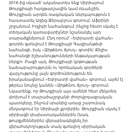
2016-ից սկսած՝ ականատես ենք Սիրիայում
Թուրքիայի հաղթարշավին կամ ռևանշին.
Թուրքիան արդեն ռազմական ներկայություն է
հաստատել Ազեզ-Ջերաբլուս գոտում, Աֆրինի
շրջանում, Իդլիբի նահանգում, ինչից հետո սկսել է
տեղական կառավարիչներ նշանակել այդ
տարածքներում։ Ընդ որում՝ «Եփրատի վահան»
գոտին գտնվում է Թուրքիայի Գազիանթեփ
նահանգի, իսկ «Ձիթենու ճյուղ» գոտին՝ Քիլիս
նահանգի իշխանությունների ենթակայության
ներքո։ Բացի այդ, Թուրքիայի կրթության
նախարարությունն ու Կրոնական գործերի
վարչությունը լայն գործունեություն են
իրականացնում «Եփրատի վահան» գոտում, այժմ էլ
թերևս նույնը կանեն «Ձիթենու ճյուղ» գոտում։
Նկատենք, որ Թուրքիան այս ամենի հետ մեկտեղ
փոխում է տարածաշրջանի ժողովրդագրական
պատկերը, ինչում սրանից առաջ շարունակ
մեղադրում էր Սիրիայի քրդերին։ Թուրքիան սկսել է
սիրիացի փախստականներին (նաև
թուրքմեններին) վերաբնակեցնել իր
վերահսկողության տակ գտնվող սիրիական