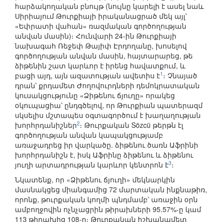
հարձակողական բնույթ (նույնը կարելի է ասել նաև
Սիրիայում Թուրքիայի իրականացրած մեկ այլ՝
«Եփրատի վահան» ռազմական գործողության
անվան մասին)։ Հունվարի 24-ին Թուրքիայի
նախագահ Ռեջեփ Թայիփ Էրդողանը, խոսելով
գործողության անվան մասին, հայտարարեց, թե
ձիթենին շատ կարևոր է իրենց հավատքում, և
1
բացի այդ, այն ազատության ավետիս է
։ Չնայած
դրան՝ քրդամետ Ժողովուրդների դեմոկրատական
կուսակցությունը «Ձիթենու ճյուղը» որակեց
օկուպացիա՝ ընդգծելով, որ Թուրքիան պատերազմ
սկսելիս մշտապես օգտագործում է խաղաղության
2
խորհրդանիշներ
։ Թուրքական Sözcü թերթն էլ
գործողության անվան կապակցությամբ
առաջադրեց իր վարկածը. ձիթենու ծառն Աֆրինի
խորհրդանիշն է, իսկ Աֆրինը ձիթենու և ձիթենու
3
յուղի արտադրության կարևոր կենտրոն է
։
Նկատենք, որ «Ձիթենու ճյուղի» մեկնարկին
մասնակցեց միանգամից 72 մարտական ինքնաթիռ,
որոնք, թուրքական կողմի պնդմամբ՝ առաջին օրն
ամբողջովին ոչնչացրին թիրախների 95.57%-ը կամ
113 թիրախից 108-ը։ Թուրքական իշխանամետ