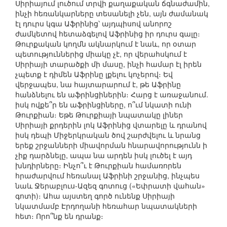
Սիրիայում լուծում տրվի քաղաքական ճգնաժամին,
ինչի հեռանկարները տեսանելի չեն, այն ժամանակ
էլ դուրս կգա Աֆրինից՝ այդպիսով անորոշ
ժամկետով հետաձգելով Աֆրինից իր դուրս գալը։
Թուրքական կողմն ակնարկում է նաև, որ օտար
պետություններից միակը չէ, որ վերահսկում է
Սիրիայի տարածքի մի մասը, ինչի համար էլ իրեն
չպետք է դիմեն Աֆրինը լքելու կոչերով։ Եվ
վերջապես, նա հայտարարում է, թե Աֆրինը
հանձնելու են աֆրինցիներին։ Հարց է առաջանում.
իսկ ովքե՞ր են աֆրինցիները, ո՞ւմ նկատի ունի
Թուրքիան։ Եթե Թուրքիայի նպատակը լիներ
Սիրիայի քրդերին լոկ Աֆրինից վտարելը և դրանով
իսկ դեպի Միջերկրական ծով շարժվելու և նրանց
երեք շրջանների միավորման հնարավորությունն ի
չիք դարձնելը, ապա նա արդեն իսկ լուծել է այդ
խնդիրները։ Ինչո՞ւ է Թուրքիան համառորեն
հրաժարվում հեռանալ Աֆրինի շրջանից, ինչպես
նաև Ջերաբլուս-Ազեզ գոտուց («Եփրատի վահան»
գոտի)։ Ահա այստեղ գործ ունենք Սիրիայի
նկատմամբ Էրդողանի հեռահար նպատակների
հետ։ Որո՞նք են դրանք։