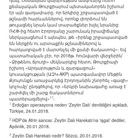
դեպ, Օսմանյան կայսրության անկումից հետո
քեմալական Թուրքիայում պետականորեն իշխում
էր այն գաղափարը, որ երկիրը շրջապատված է
թշնամի հարևաններով, որոնք փորձում են
թուլացնել նրան կամ տարածքներ խլել նրանից:
ՌՀՓ-ից հետո Էրդողանը շարունակ իրավիճակը
ներկայացնում է այնպես, թե «իրենք շրջապատված
են ներքին ու արտաքին թշնամիներով և
հարկադրված է մարտնչել մի քանի ճակատով»։ Եվ
պատահական չէր, որ 2018թ. հունվարի վերջերին՝
«Ձիթենու ճյուղի» մեկնարկից հետո, Թուրքիայի
իշխող «Արդարություն և զարգացում»
կուսակցության (ԱԶԿ-AKP) պատգամավոր Մեթին
Քյուլունքն առաջարկեց Էրդողանին շնորհել «գազի»
կոչումը՝ ընդգծելով, որ «երկրի նախագահը առաջ է
շարժվել մի շարք ճակատներում
17
պատերազմելով»
։
1
Erdoğan operasyona neden 'Zeytin Dalı' denildiğini açıkladı,
Türkiye, 24.01.2018.
2
HDP’de Afrin sancısı: Zeytin Dalı Harekatı’na ‘işgal’ dediler,
Aydınlık, 20.01.2018.
3
Zeytin Dalı Harekatı nedir? Sözcü, 20.01.2018.