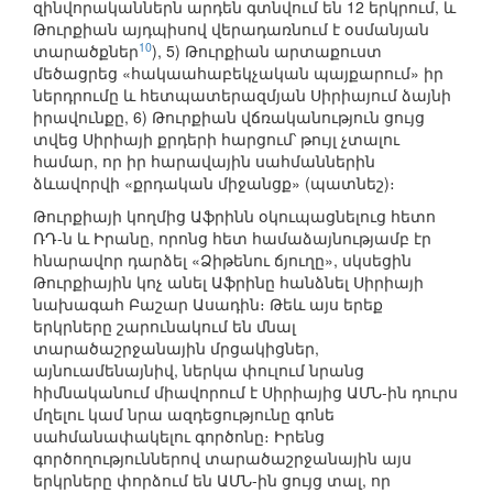
զինվորականներն արդեն գտնվում են 12 երկրում, և
Թուրքիան այդպիսով վերադառնում է օսմանյան
10
տարածքներ
), 5) Թուրքիան արտաքուստ
մեծացրեց «հակաահաբեկչական պայքարում» իր
ներդրումը և հետպատերազմյան Սիրիայում ձայնի
իրավունքը, 6) Թուրքիան վճռականություն ցույց
տվեց Սիրիայի քրդերի հարցում՝ թույլ չտալու
համար, որ իր հարավային սահմաններին
ձևավորվի «քրդական միջանցք» (պատնեշ)։
Թուրքիայի կողմից Աֆրինն օկուպացնելուց հետո
ՌԴ-ն և Իրանը, որոնց հետ համաձայնությամբ էր
հնարավոր դարձել «Ձիթենու ճյուղը», սկսեցին
Թուրքիային կոչ անել Աֆրինը հանձնել Սիրիայի
նախագահ Բաշար Ասադին։ Թեև այս երեք
երկրները շարունակում են մնալ
տարածաշրջանային մրցակիցներ,
այնուամենայնիվ, ներկա փուլում նրանց
հիմնականում միավորում է Սիրիայից ԱՄՆ-ին դուրս
մղելու կամ նրա ազդեցությունը գոնե
սահմանափակելու գործոնը։ Իրենց
գործողություններով տարածաշրջանային այս
երկրները փորձում են ԱՄՆ-ին ցույց տալ, որ