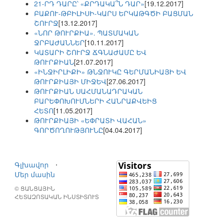
21-ՐԴ ԴԱՐԸ՝ «ՔՐԴԱԿԱ՞Ն ԴԱՐ»
[19.12.2017]
ԲԱՔՈՒ-ԹԲԻԼԻՍԻ-ԿԱՐՍ ԵՐԿԱԹԳԾԻ ԲԱՑՄԱՆ
ՇՈՒՐՋ
[13.12.2017]
«ՆՈՐ ԹՈՒՐՔԻԱ». ՊԱՏՄԱԿԱՆ
ՋՐԲԱԺԱՆՆԵՐ
[10.11.2017]
ԿԱՏԱՐԻ ՇՈՒՐՋ ՃԳՆԱԺԱՄԸ ԵՎ
ԹՈՒՐՔԻԱՆ
[21.07.2017]
«ԻՆՋԻՐԼԻՔԻ» ԹՆՋՈՒԿԸ ԳԵՐՄԱՆԻԱՅԻ ԵՎ
ԹՈՒՐՔԻԱՅԻ ՄԻՋԵՎ
[27.06.2017]
ԹՈՒՐՔԻԱՆ ՍԱՀՄԱՆԱԴՐԱԿԱՆ
ԲԱՐԵՓՈԽՈՒՄՆԵՐԻ ՀԱՆՐԱՔՎԵԻՑ
ՀԵՏՈ
[11.05.2017]
ԹՈՒՐՔԻԱՅԻ «ԵՓՐԱՏԻ ՎԱՀԱՆ»
ԳՈՐԾՈՂՈՒԹՅՈՒՆԸ
[04.04.2017]
Գլխավոր
⋅
Մեր մասին
© ՑԱՆՑԱՅԻՆ
ՀԵՏԱԶՈՏԱԿԱՆ ԻՆՍՏԻՏՈՒՏ