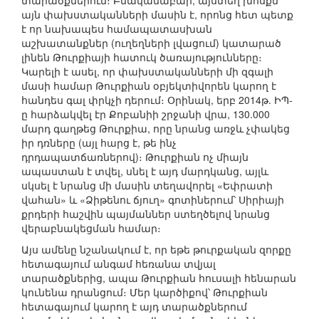
տարածքներում։ Բնականաբար, այստեղ խոսքն
այն փախստականների մասին է, որոնց հետ պետք
է որ նախապես համապատասխան
աշխատանքներ (ուղեղների լվացում) կատարած
լինեն Թուրքիայի հատուկ ծառայությունները։
Կարելի է ասել, որ փախստականների մի զգալի
մասի համար Թուրքիան օբյեկտիվորեն կարող է
հանդես գալ փրկչի դերում։ Օրինակ, երբ 2014թ. ԻՊ-
ը հարձակվել էր Քոբանիի շրջանի վրա, 130.000
մարդ գաղթեց Թուրքիա, որը նրանց առջև չփակեց
իր դռները (այլ հարց է, թե ինչ
դրդապատճառներով)։ Թուրքիան ոչ միայն
ապաստան է տվել, սնել է այդ մարդկանց, այլև
սկսել է նրանց մի մասին տեղավորել «Եփրատի
վահան» և «Ձիթենու ճյուղ» գոտիներում՝ Սիրիայի
քրդերի հաշվին պայմաններ ստեղծելով նրանց
վերաբնակեցման համար։
Այս ամենը նշանակում է, որ եթե թուրքական զորքը
հետագայում անգամ հեռանա տվյալ
տարածքներից, ապա Թուրքիան հուսալի հենարան
կունենա դրանցում։ Մեր կարծիքով՝ Թուրքիան
հետագայում կարող է այդ տարածքներում