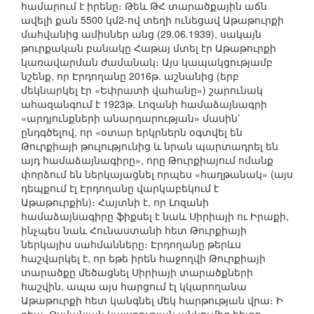
համարում է իրենը։ Թեև ԹՀ տարածքային աճն
ավելի քան 5500 կմ2-ով տեղի ունեցավ Աթաթուրքի
մահվանից ամիսներ անց (29.06.1939), սակայն
թուրքական բանակը Հաթայ մտել էր Աթաթուրքի
կառավարման ժամանակ։ Այս կապակցությամբ
նշենք, որ Էրդողանը 2016թ. աշնանից (երբ
մեկնարկել էր «Եփրատի վահանը») շարունակ
ահազանգում է 1923թ. Լոզանի համաձայնագրի
«արդյունքների անարդարության» մասին՝
ընդգծելով, որ «օտար երկրներն օգտվել են
Թուրքիայի թուլությունից և նրան պարտադրել են
այդ համաձայնագիրը», որը Թուրքիայում ոմանք
փորձում են ներկայացնել որպես «հաղթանակ» (այս
դեպքում էլ Էրդողանը վարկաբեկում է
Աթաթուրքին)։ Հայտնի է, որ Լոզանի
համաձայնագիրը ֆիքսել է նաև Սիրիայի ու Իրաքի,
ինչպես նաև Հունաստանի հետ Թուրքիայի
ներկայիս սահմանները։ Էրդողանը թերևս
հաշվարկել է, որ եթե իրեն հաջողվի Թուրքիայի
տարածքը մեծացնել Սիրիայի տարածքների
հաշվին, ապա այս հարցում էլ կկարողանա
Աթաթուրքի հետ կանգնել մեկ հարթության վրա։ Ի