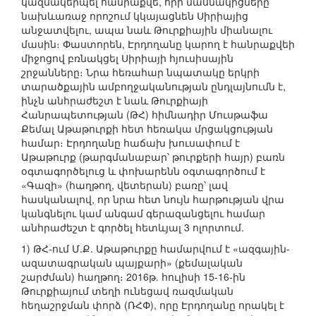
կազմակերպել հանրաքվե, որի մասնակիցները
նախևառաջ որոշում կկայացնեն Սիրիայից
անջատվելու, ապա նաև Թուրքիային միանալու
մասին։ Փաստորեն, Էրդողանը կարող է հանրաքվեի
միջոցով բռնակցել Սիրիայի հյուսիսային
շրջանները։ Նրա հեռահար նպատակը երկրի
տարածքային ամբողջականության ընդլայնումն է,
ինչն անհրաժեշտ է նաև Թուրքիայի
Հանրապետության (ԹՀ) հիմնադիր Մուսթաֆա
Քեմալ Աթաթուրքի հետ հեռակա մրցակցության
համար։ Էրդողանը հաճախ խուսափում է
Աթաթուրք (թարգմանաբար՝ թուրքերի հայր) բառն
օգտագործելուց և փոխարենն օգտագործում է
«Գազի» (հաղթող, վետերան) բառը՝ լավ
հասկանալով, որ նրա հետ նույն հարթության վրա
կանգնելու կամ անգամ գերազանցելու համար
անհրաժեշտ է գործել հետևյալ 3 ոլորտում.
1) ԹՀ-ում Մ.Ք. Աթաթուրքը համարվում է «ազգային-
ազատագրական պայքարի» (քեմալական
շարժման) հաղթող։ 2016թ. հուլիսի 15-16-ին
Թուրքիայում տեղի ունեցավ ռազմական
հեղաշրջման փորձ (ՌՀՓ), որը Էրդողանը որակել է