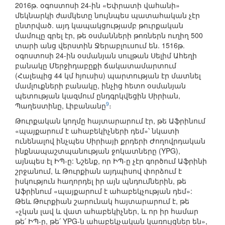
2016թ. օգոստոսի 24-ին «Եփրատի վահանի»
մեկնարկի ժամկետը նույնպես պատահական չէր
ընտրված. այդ կապակցությամբ թուրքական
մամուլը գրել էր, թե օսմանների թոռներն ուղիղ 500
տարի անց վերստին Ջերաբլուսում են. 1516թ.
օգոստոսի 24-ին օսմանյան սուլթան Սելիմ Ահեղի
բանակը Մերջիդաբըքի ճակատամարտում
(Հալեպից 44 կմ հյուսիս) պարտության էր մատնել
մամլուքների բանակը, ինչից հետո օսմանյան
պետության կազմում ընդգրկվեցին Սիրիան,
9
Պաղեստինը, Լիբանանը
։
Թուրքական կողմը հայտարարում էր, թե Աֆրինում
«պայքարում է ահաբեկիչների դեմ»՝ նկատի
ունենալով ինչպես Սիրիայի քրդերի Ժողովրդական
ինքնապաշտպանության ջոկատները (YPG),
այնպես էլ ԻՊ-ը: Նշենք, որ ԻՊ-ը չէր գործում Աֆրինի
շրջանում, և Թուրքիան այդպիսով փորձում է
իսկություն հաղորդել իր այն պնդումներին, թե
Աֆրինում «պայքարում է ահաբեկչության դեմ»:
Թեև Թուրքիան շարունակ հայտարարում է, թե
«չկան լավ և վատ ահաբեկիչներ, և որ իր համար
թե՛ ԻՊ-ը, թե՛ YPG-ն ահաբեկչական կառույցներ են»,