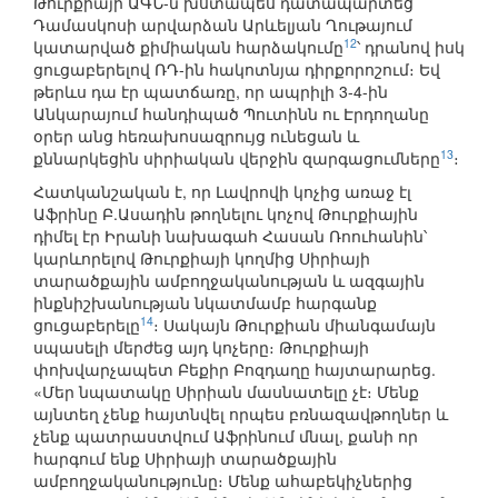
Թուրքիայի ԱԳՆ-ն խստապես դատապարտեց
Դամասկոսի արվարձան Արևելյան Ղութայում
12
կատարված քիմիական հարձակումը
՝ դրանով իսկ
ցուցաբերելով ՌԴ-ին հակոտնյա դիրքորոշում։ Եվ
թերևս դա էր պատճառը, որ ապրիլի 3-4-ին
Անկարայում հանդիպած Պուտինն ու Էրդողանը
օրեր անց հեռախոսազրույց ունեցան և
13
քննարկեցին սիրիական վերջին զարգացումները
։
Հատկանշական է, որ Լավրովի կոչից առաջ էլ
Աֆրինը Բ.Ասադին թողնելու կոչով Թուրքիային
դիմել էր Իրանի նախագահ Հասան Ռոուհանին՝
կարևորելով Թուրքիայի կողմից Սիրիայի
տարածքային ամբողջականության և ազգային
ինքնիշխանության նկատմամբ հարգանք
14
ցուցաբերելը
։ Սակայն Թուրքիան միանգամայն
սպասելի մերժեց այդ կոչերը։ Թուրքիայի
փոխվարչապետ Բեքիր Բոզդաղը հայտարարեց.
«Մեր նպատակը Սիրիան մասնատելը չէ։ Մենք
այնտեղ չենք հայտնվել որպես բռնազավթողներ և
չենք պատրաստվում Աֆրինում մնալ, քանի որ
հարգում ենք Սիրիայի տարածքային
ամբողջականությունը։ Մենք ահաբեկիչներից