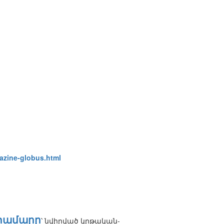
gazine-globus.html
դ համարը
՝ նվիրված կրթական-