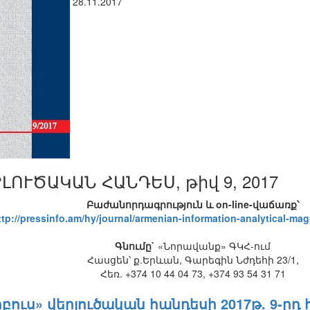
28.11.2017
ԼՈՒԾԱԿԱՆ ՀԱՆԴԵՍ, թիվ 9, 2017
Բաժանորդագրություն և on-line-վաճառք՝
ttp://pressinfo.am/hy/journal/armenian-information-analytical-ma
Գնումը`
«Նորավանք» ԳԿՀ-ում
Հասցեն՝ ք.Երևան, Գարեգին Նժդեհի 23/1,
Հեռ. +374 10 44 04 73, +374 93 54 31 71
Գլոբուս» վերլուծական հանդեսի 2017թ. 9-ր