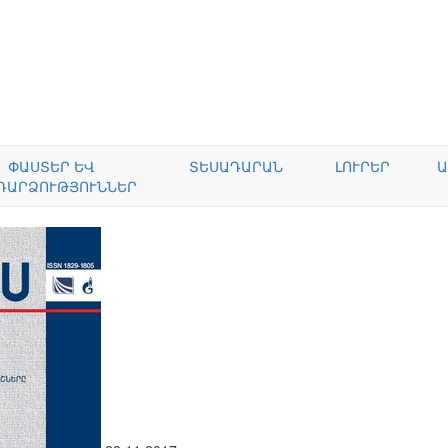
ՓԱՍՏԵՐ ԵՎ
ՏԵՍԱԴԱՐԱՆ
ԼՈՒՐԵՐ
Ա
ԴԱՐՁՈՒԹՅՈՒՆՆԵՐ