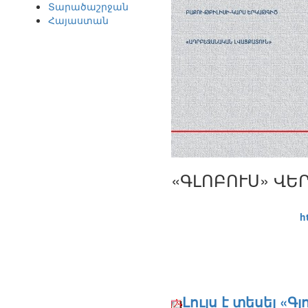
Տարածաշրջան
Հայաստան
«ԳԼՈԲՈՒՍ» ՎԵՐ
h
Լույս է տեսել «