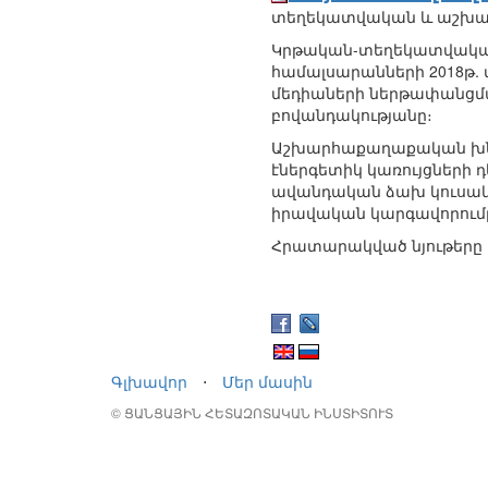
տեղեկատվական և աշխա
Կրթական-տեղեկատվական
համալսարանների 2018թ. 
մեդիաների ներթափանցմա
բովանդակությանը։
Աշխարհաքաղաքական խնդի
էներգետիկ կառույցների 
ավանդական ձախ կուսակցո
իրավական կարգավորում
Հրատարակված նյութերը 
Գլխավոր
⋅
Մեր մասին
© ՑԱՆՑԱՅԻՆ ՀԵՏԱԶՈՏԱԿԱՆ ԻՆՍՏԻՏՈՒՏ