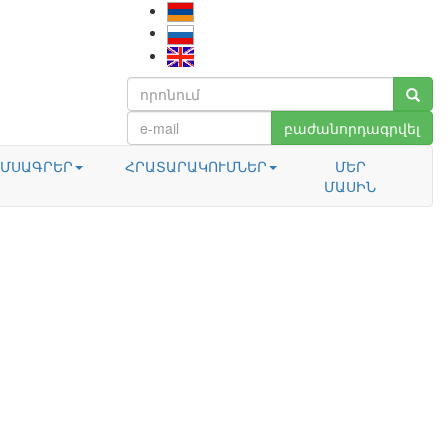
բաժանորդագրվել
ՄՍԱԳՐԵՐ
ՀՐԱՏԱՐԱԿՈՒՄՆԵՐ
ՄԵՐ
ՄԱՍԻՆ