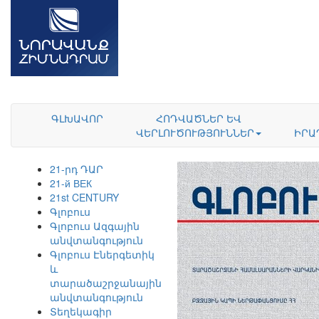
ԳԼԽԱՎՈՐ
ՀՈԴՎԱԾՆԵՐ ԵՎ
ՎԵՐԼՈՒԾՈՒԹՅՈՒՆՆԵՐ
ԻՐԱ
21-րդ ԴԱՐ
21-й ВЕК
21st CENTURY
Գլոբուս
Գլոբուս Ազգային
անվտանգություն
Գլոբուս Էներգետիկ
և
տարածաշրջանային
անվտանգություն
Տեղեկագիր