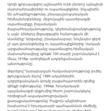
Արդի գլոբալացվող աշխարհն ունի բնորոշ այնպիսի
մարտահրավերներ ու սպառնալիքներ, ինչպիսին
են ահաբեկչությունը, բնապաշտպանական
հիմնախնդիրները, միջուկային պատերազմի
սպառնալիքը, իսլամական
ծայրահեղականությունը, կիբեռանվտանգությունը
և այլն: Լինելով միջազգային հանրության մի
մասնիկը՝ Արցախը, բնականաբար, նույնպես զերծ
չէ այդ վտանգներից ու սպառնալիքներից: Սակայն
արցախահայությանը սպառնացող հիմնական
մարտահրավերը գրեթե 100 տարի շարունակում է
մնալ 1918թ. ստեղծված ադրբեջանական
պետությունը:
Ձգտելով Ղարաբաղյան հակամարտությունը լուծել
թյուրքական ձևով՝ 1990-ականներին
ադրբեջանական կողմը բացահայտորեն դիմեց
զենքի օգնությանը: 1994թ. հրադադարի
պայմանագրի կնքումից հետո շարունակելով
որդեգրած ապակառուցողական
քաղաքականությունը՝ Բաքուն անընդհատ
խախտում է հրադարարի պահպանման ռեժիմը,
կազմակերպում հետախուզական-դիվերսիոն