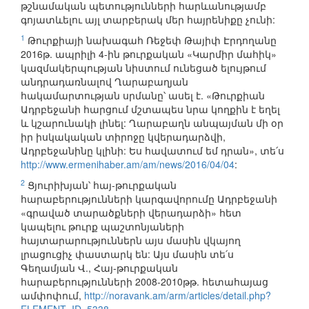
թշնամական պետությունների հարևանությամբ
գոյատևելու այլ տարբերակ մեր հայրենիքը չունի:
1
Թուրքիայի նախագահ Ռեջեփ Թայիփ Էրդողանը
2016թ. ապրիլի 4-ին թուրքական «Կարմիր մահիկ»
կազմակերպության նիստում ունեցած ելույթում
անդրադառնալով Ղարաբաղյան
հակամարտության սրմանը՝ ասել է. «Թուրքիան
Ադրբեջանի հարցում մշտապես նրա կողքին է եղել
և կշարունակի լինել: Ղարաբաղն անպայման մի օր
իր իսկակական տիրոջը կվերադարձվի,
Ադրբեջանինը կլինի: Ես հավատում եմ դրան», տե՛ս
http://www.ermenihaber.am/am/news/2016/04/04
:
2
Ցյուրիխյան՝ հայ-թուրքական
հարաբերությունների կարգավորումը Ադրբեջանի
«գրաված տարածքների վերադարձի» հետ
կապելու թուրք պաշտոնյաների
հայտարարություններն այս մասին վկայող
լրացուցիչ փաստարկ են: Այս մասին տե՛ս
Գեղամյան Վ., Հայ-թուրքական
հարաբերությունների 2008-2010թթ. հետահայաց
ամփոփում,
http://noravank.am/arm/articles/detail.php?