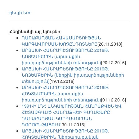
դեպի ետ
Հեղինակի այլ նյութեր
ՂԱՐԱԲԱՂՅԱՆ ՀԱԿԱՄԱՐՏՈՒԹՅԱՆ
ԿԱՐԳԱՎՈՐՄԱՆ ԽՈՉԸՆԴՈՏՆԵՐԸ
[26.11.2018]
ԱՐՑԱԽԻ ՀԱՆՐԱՊԵՏՈՒԹՅՈՒՆԸ 2016Թ.
ՆՈՅԵՄԲԵՐԻՆ (արտաքին
իրադարձությունների տեսություն)
[20.12.2016]
ԱՐՑԱԽԻ ՀԱՆՐԱՊԵՏՈՒԹՅՈՒՆԸ 2016Թ.
ՆՈՅԵՄԲԵՐԻՆ (ներքին իրադարձությունների
տեսություն)
[19.12.2016]
ԱՐՑԱԽԻ ՀԱՆՐԱՊԵՏՈՒԹՅՈՒՆԸ 2016Թ.
ՀՈԿՏԵՄԲԵՐԻՆ (արտաքին
իրադարձությունների տեսություն)
[01.12.2016]
1991-Ի ԼՂՀ ԱՆԿԱԽՈՒԹՅԱՆ ՀԱՆՐԱՔՎԵՆ ԵՎ
ՀԵՏԱՁԳՎԱԾ ՀԱՆՐԱՔՎԵԻ ԳԱՂԱՓԱՐԸ
ՂԱՐԱԲԱՂՅԱՆ ԿԱՐԳԱՎՈՐՄԱՆ
ԳՈՐԾԸՆԹԱՑՈՒՄ
[30.11.2016]
ԱՐՑԱԽԻ ՀԱՆՐԱՊԵՏՈՒԹՅՈՒՆԸ 2016Թ.
ՀՈԿՏԵՄԲԵՐԻՆ (ներքաղաքական