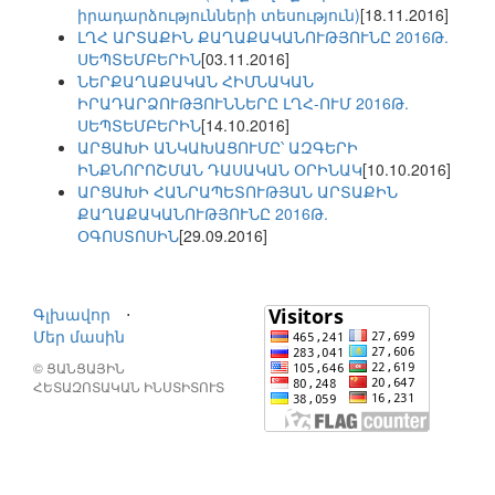
իրադարձությունների տեսություն)
[18.11.2016]
ԼՂՀ ԱՐՏԱՔԻՆ ՔԱՂԱՔԱԿԱՆՈՒԹՅՈՒՆԸ 2016Թ.
ՍԵՊՏԵՄԲԵՐԻՆ
[03.11.2016]
ՆԵՐՔԱՂԱՔԱԿԱՆ ՀԻՄՆԱԿԱՆ
ԻՐԱԴԱՐՁՈՒԹՅՈՒՆՆԵՐԸ ԼՂՀ-ՈՒՄ 2016Թ.
ՍԵՊՏԵՄԲԵՐԻՆ
[14.10.2016]
ԱՐՑԱԽԻ ԱՆԿԱԽԱՑՈՒՄԸ՝ ԱԶԳԵՐԻ
ԻՆՔՆՈՐՈՇՄԱՆ ԴԱՍԱԿԱՆ ՕՐԻՆԱԿ
[10.10.2016]
ԱՐՑԱԽԻ ՀԱՆՐԱՊԵՏՈՒԹՅԱՆ ԱՐՏԱՔԻՆ
ՔԱՂԱՔԱԿԱՆՈՒԹՅՈՒՆԸ 2016Թ.
ՕԳՈՍՏՈՍԻՆ
[29.09.2016]
Գլխավոր
⋅
Մեր մասին
© ՑԱՆՑԱՅԻՆ
ՀԵՏԱԶՈՏԱԿԱՆ ԻՆՍՏԻՏՈՒՏ