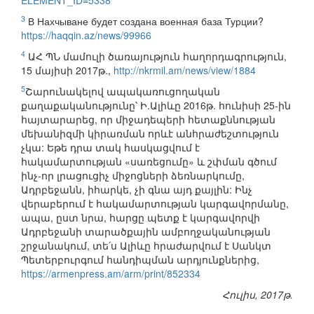
ELEMENT_ID=5338
3
В Нахчыване будет создана военная база Турции?
https://haqqin.az/news/99966
4
ԱՀ ՊՆ մամուլի ծառայություն հաղորդագրություն,
15 մայիսի 2017թ.,
http://nkrmil.am/news/view/1884
5
Շարունակելով ապակառուցողական
քաղաքականությունը՝ Ի.Ալիևը 2016թ. հունիսի 25-ին
հայտարարեց, որ միջադեպերի հետաքննության
մեխանիզմի կիրառման որևէ անհրաժեշտություն
չկա: Եթե դրա տակ հասկացվում է
հակամարտության «սառեցումը» և շփման գծում
ինչ-որ լրացուցիչ միջոցների ձեռնարկումը,
Ադրբեջանն, իհարկե, չի գնա այդ քայլին: Ինչ
վերաբերում է հակամարտության կարգավորմանը,
ապա, ըստ նրա, հարցը պետք է կարգավորվի
Ադրբեջանի տարածքային ամբողջականության
շրջանակում, տե՛ս Ալիևը հրաժարվում է Սանկտ
Պետերբուրգում հանդիպման արդյունքներից,
https://armenpress.am/arm/print/852334
Հուլիս, 2017թ.