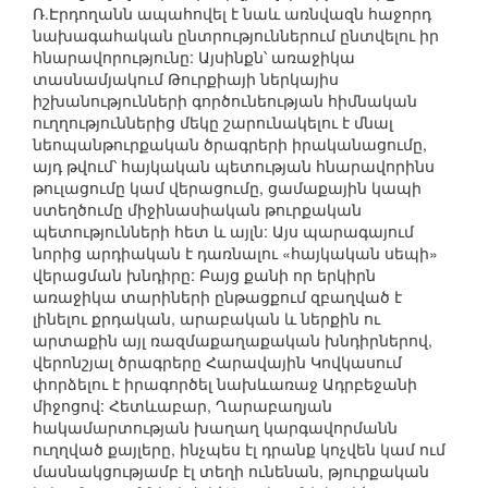
Ռ.Էրդողանն ապահովել է նաև առնվազն հաջորդ
նախագահական ընտրություններում ընտվելու իր
հնարավորությունը: Այսինքն՝ առաջիկա
տասնամյակում Թուրքիայի ներկայիս
իշխանությունների գործունեության հիմնական
ուղղություններից մեկը շարունակելու է մնալ
նեոպանթուրքական ծրագրերի իրականացումը,
այդ թվում՝ հայկական պետության հնարավորինս
թուլացումը կամ վերացումը, ցամաքային կապի
ստեղծումը միջինասիական թուրքական
պետությունների հետ և այլն: Այս պարագայում
նորից արդիական է դառնալու «հայկական սեպի»
վերացման խնդիրը: Բայց քանի որ երկիրն
առաջիկա տարիների ընթացքում զբաղված է
լինելու քրդական, արաբական և ներքին ու
արտաքին այլ ռազմաքաղաքական խնդիրներով,
վերոնշյալ ծրագրերը Հարավային Կովկասում
փորձելու է իրագործել նախևառաջ Ադրբեջանի
միջոցով: Հետևաբար, Ղարաբաղյան
հակամարտության խաղաղ կարգավորմանն
ուղղված քայլերը, ինչպես էլ դրանք կոչվեն կամ ում
մասնակցությամբ էլ տեղի ունենան, թյուրքական