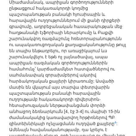
Միաժամանակ, ապրիլյան գործողությունների
ընթացքում հակառակորդի կողմից
պաշտպանության բանակի հյուսիսային և
հարավային ուղղություններում մի քանի դիրքերի
գրավումը, ադրբեջանական հասարակության մեջ
հաղթանակի էյֆորիայի ներարկումը և Բաքվի
շարունակվող ռազմաշունչ հռետորաբանությունն
ու ապակառուցողական քաղաքականությունը թույլ
են տալիս ենթադրելու, որ առաջիկայում ևս
շարունակվելու է եթե ոչ լայնածավալ, ապա
ապրիլյան ռազմական գործողություններին
համահունչ՝ կարճաժամկետ հատվածներով ու
սահմանափակ զորախմբերով ակտիվ
հարձակողական քայլերի կիրառումը: Ասվածի
մասին են վկայում այս տարվա փետրվարին
պաշտպանության բանակի հարավային
ուղղությամբ հակառակորդի դիվերսիոն-
հետախուզական ներթափանցման փորձի
անհաջող ձեռնարկումն [4, էջ 3-4] ու մայիսի 15-ին
ժամանակակից կառավարվող հրթիռներով ՊԲ
4
զինտեխնիկայի ոչնչացմանն ուղղված քայլերը
:
Ամենայն հավանականությամբ, դա կրելու է
պարբերական բնույթ, որի նպատակը ոչ միայն նոր