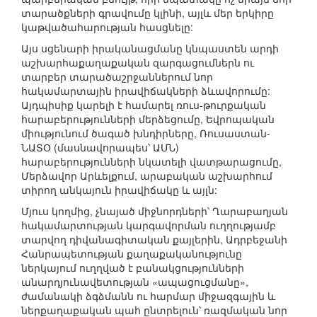
տարածքների գրավումը կլինի, այլև մեր երկիրը
կաթվածահարության հասցնելը:
Այս սցենարի իրականացմանը կնպաստեն արդի
աշխարհաքաղաքական զարգացումներն ու
տարբեր տարածաշրջաններում նոր
հակամարտային իրավիճակների ձևավորումը:
Այդպիսիք կարելի է համարել ռուս-թուրքական
հարաբերությունների մերձեցումը, Եվրոպական
միությունում ծագած խնդիրները, Ռուսաստան-
ՆԱՏՕ (մասնավորապես՝ ԱՄՆ)
հարաբերությունների նկատելի վատթարացումը,
Մերձավոր Արևելքում, արաբական աշխարհում
տիրող անկայուն իրավիճակը և այլն:
Մյուս կողմից, չնայած միջնորդների՝ Ղարաբաղյան
հակամարտության կարգավորման ուղղությամբ
տարվող դիվանագիտական քայլերին, Ադրբեջանի
Հանրապետության քաղաքականությունը
ներկայում ուղղված է բանակցությունների
անարդյունավետության «ապացուցմանը»,
ժամանակի ձգձմանն ու հարմար միջազգային և
ներքաղաքական պահ ընտրելուն՝ ռազմական նոր