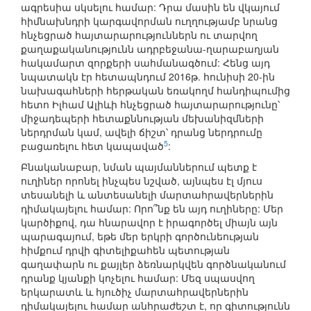
ագրեսիա սկսելու համար: Դրա մասին են վկայում
հիմնախնդրի կարգավորման ուղղությամբ նրանց
հնչեցրած հայտարարություններն ու տարվող
քաղաքականությունն ադրբեջանա-ղարաբաղյան
հակամարտ զորքերի սահմանագծում: Հենց այդ
նպատակն էր հետապնդում 2016թ. հունիսի 20-ին
նախագահների հերթական եռակողմ հանդիպումից
հետո Իլհամ Ալիևի հնչեցրած հայտարարությունը՝
միջադեպերի հետաքննության մեխանիզմների
ներդրման կամ, ավելի ճիշտ՝ դրանց ներդրումը
5
բացառելու հետ կապաված
:
Բնականաբար, նման պայմաններում պետք է
ուղիներ որոնել ինչպես նշված, այնպես էլ մյուս
տեսանելի և անտեսանելի մարտահրավերներին
դիմակայելու համար: Որո՞նք են այդ ուղիները: Մեր
կարծիքով, դա հնարավոր է իրագործել միայն այն
պարագայում, եթե մեր երկրի գործունեության
հիմքում դրվի գիտելիքահեն պետության
գաղափարն ու քայլեր ձեռնարկվեն գործնականում
դրանք կյանքի կոչելու համար: Մեզ սպասվող
երկարատև և հյուծիչ մարտահրավերներին
դիմակայելու համար անհրաժեշտ է, որ գիտությունն