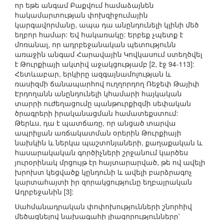
որ եթե անգամ Բաքվում համաձայնեն
հակամարտության փոխզիջումային
կարգավորմանը, ապա դա անընդունելի կլինի մեծ
եղբոր համար: Եվ հակառակը: Երբեք չպետք է
մոռանալ, որ ադրբեջանական պետությունն
առաջին անգամ Հարավային Կովկասում ստեղծվել
է Թուրքիայի ակտիվ աջակցությամբ [2, էջ 94-113]:
Հետևաբար, երկիրը ազգայնամոլության և
ռասիզմի ճանապարհով ուղղորդող Ռեջեփ Թայիփ
Էրդողանն անընդունելի կհամարի հայկական
տարրի ուժեղացումը պանթուրքիզմի սեփական
ծրագրերի իրականացման համատեքստում:
Թերևս, դա է պատճառը, որ անցած տարվա
ապրիլյան առճակատման օրերին Թուրքիայի
նախկին և ներկա պաշտոնյաների, քաղաքական և
հասարակական գործիչների շրջանում կարծես
յուրօրինակ մրցույթ էր հայտարարված, թե ով ավելի
խրոխտ կեցվածք կընդունի և ավելի բարձրագոչ
կարտահայտի իր զորակցությունը եղբայրական
Ադրբեջանին [3]:
Սահմանադրական փոփոխությունների շնորհիվ
մեծացնելով նախագահի լիազորությունները՝