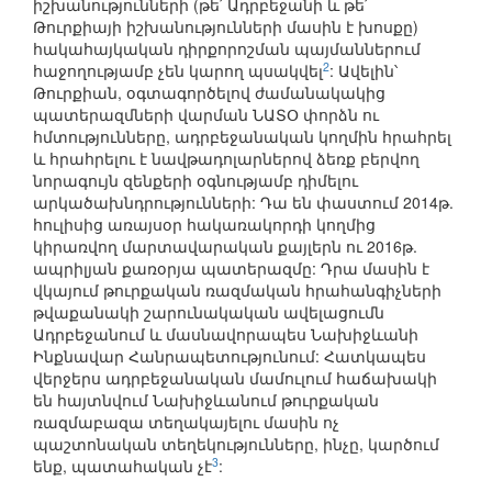
իշխանությունների (թե՛ Ադրբեջանի և թե՛
Թուրքիայի իշխանությունների մասին է խոսքը)
հակահայկական դիրքորոշման պայմաններում
2
հաջողությամբ չեն կարող պսակվել
: Ավելին՝
Թուրքիան, օգտագործելով ժամանակակից
պատերազմների վարման ՆԱՏՕ փորձն ու
հմտությունները, ադրբեջանական կողմին հրահրել
և հրահրելու է նավթադոլարներով ձեռք բերվող
նորագույն զենքերի օգնությամբ դիմելու
արկածախնդրությունների: Դա են փաստում 2014թ.
հուլիսից առայսօր հակառակորդի կողմից
կիրառվող մարտավարական քայլերն ու 2016թ.
ապրիլյան քառօրյա պատերազմը: Դրա մասին է
վկայում թուրքական ռազմական հրահանգիչների
թվաքանակի շարունակական ավելացումն
Ադրբեջանում և մասնավորապես Նախիջևանի
Ինքնավար Հանրապետությունում: Հատկապես
վերջերս ադրբեջանական մամուլում հաճախակի
են հայտնվում Նախիջևանում թուրքական
ռազմաբազա տեղակայելու մասին ոչ
պաշտոնական տեղեկությունները, ինչը, կարծում
3
ենք, պատահական չէ
: