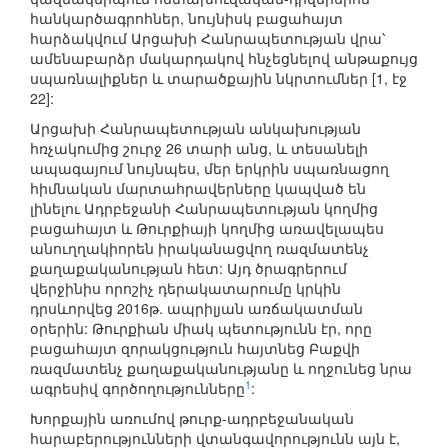
հանկարծագրոհներ, նույնիսկ բացահայտ
հարձակվում Արցախի Հանրապետության վրա՝
ամենաբարձր մակարդակով հնչեցնելով անթաքույց
սպառնալիքներ և տարածքային նկրտումներ [1, էջ
22]:
Արցախի Հանրապետության անկախության
հռչակումից շուրջ 26 տարի անց, և տեսանելի
ապագայում նույնպես, մեր երկրին սպառնացող
հիմնական մարտահրավերները կապված են
լինելու Ադրբեջանի Հանրապետության կողմից
բացահայտ և Թուրքիայի կողմից առավելապես
անուղղակիորեն իրականացվող ռազմատենչ
քաղաքականության հետ: Այդ ծրագրերում
վերջինիս որոշիչ դերակատարումը կրկին
դրսևորվեց 2016թ. ապրիլյան առճակատման
օրերին: Թուրքիան միակ պետությունն էր, որը
բացահայտ զորակցություն հայտնեց Բաքվի
ռազմատենչ քաղաքականությանը և ողջունեց նրա
1
ագրեսիվ գործողությունները
:
Խորքային առումով թուրք-ադրբեջանական
հարաբերությունների վտանգավորությունն այն է,