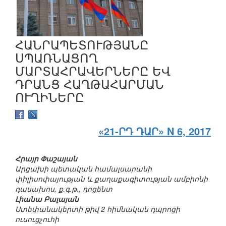
ՀԱՆՐԱՊԵՏՈՒԹՅԱՆԸ
ՍՊԱՌՆԱՑՈՂ
ՄԱՐՏԱՀՐԱՎԵՐՆԵՐԸ ԵՎ
ԴՐԱՆՑ ՀԱՂԹԱՀԱՐՄԱՆ
ՈՒՂԻՆԵՐԸ
«21-ՐԴ ԴԱՐ» N 6, 2017
Հրայր Փաշայան
Արցախի պետական համալսարանի
փիլիսոփայության և քաղաքագիտության ամբիոնի
դասախոս, ք.գ.թ., դոցենտ
Լիանա Բալայան
Ստեփանակերտի թիվ 2 հիմնական դպրոցի
ուսուցչուհի