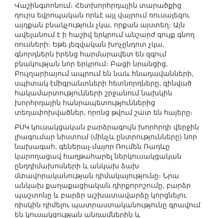
Վաշինգտոնում։ Հետխորհրդային տարածքից
դուրս եվրոպական որևէ այլ վայրում ռուսալեզու
այդքան բնակչություն չկա, որքան այստեղ։ Այն
ավելանում է ի հաշիվ երկրում անշարժ գույք գնող
ռուսների։ Եթե լեզվական խոչընդոտ չկա,
գնորդներն իրենց հարմարավետ են զգում
բնակության նոր երկրում։ Բացի նրանցից,
Բուլղարիայում ապրում են նաև հնադավանների,
սպիտակ էմիգրանտների հետնորդները, զինված
հակամարտությունների շրջանում նախկին
խորհրդային հանրապետություններից
տեղափոխվածներ, որոնց թվում շատ են հայերը։
ԲՍԿ կուսակցական բարձրագույն խորհրդի վերջին
լիագումար նիստում (մինչև ընտրությունները) նոր
նախագահ, գեներալ-մայոր Ռումեն Ռադևը
կարողացավ հաղթահարել ներկուսակցական
ընդդիմախոսների և անկախ ձախ
մտավորականության դիմակայությունը։ Նրա
անկախ քաղաքացիական դիրքորոշումը, բարձր
պաշտոնը և բարձր աշխատավարձը կորցնելու
ռիսկին դիմելու պատրաստականությունը գրավում
են կուսակցության անդամներին և