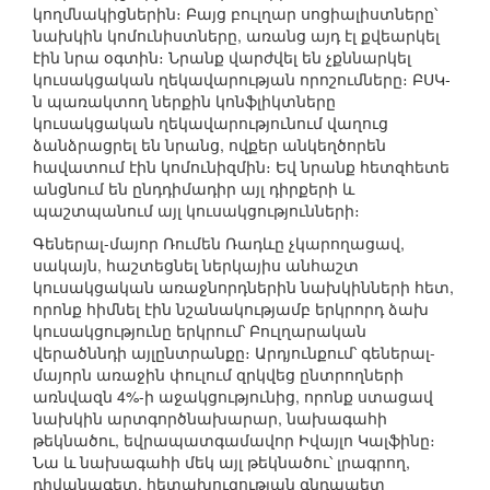
կողմնակիցներին։ Բայց բուլղար սոցիալիստները՝
նախկին կոմունիստները, առանց այդ էլ քվեարկել
էին նրա օգտին։ Նրանք վարժվել են չքննարկել
կուսակցական ղեկավարության որոշումները։ ԲՍԿ-
ն պառակտող ներքին կոնֆլիկտները
կուսակցական ղեկավարությունում վաղուց
ձանձրացրել են նրանց, ովքեր անկեղծորեն
հավատում էին կոմունիզմին։ Եվ նրանք հետզհետե
անցնում են ընդդիմադիր այլ դիրքերի և
պաշտպանում այլ կուսակցությունների։
Գեներալ-մայոր Ռումեն Ռադևը չկարողացավ,
սակայն, հաշտեցնել ներկայիս անհաշտ
կուսակցական առաջնորդներին նախկինների հետ,
որոնք հիմնել էին նշանակությամբ երկրորդ ձախ
կուսակցությունը երկրում՝ Բուլղարական
վերածննդի այլընտրանքը։ Արդյունքում՝ գեներալ-
մայորն առաջին փուլում զրկվեց ընտրողների
առնվազն 4%-ի աջակցությունից, որոնք ստացավ
նախկին արտգործնախարար, նախագահի
թեկնածու, եվրապատգամավոր Իվայլո Կալֆինը։
Նա և նախագահի մեկ այլ թեկնածու՝ լրագրող,
դիվանագետ, հետախուզության գնդապետ