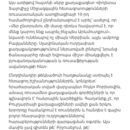
Այս առիթով հայտնի սերբ քաղաքագետ Վիոլետա
Տալովիչը Միջազգային հետազոտությունների
ռուսաստանյան ասոցիացիայի 10-րդ
համաժողովում ընդհանրացում է արել՝ ասելով, որ
«մեր ընտրանու մի մասը դեռևս հավատում է, որ
մենք կարող ենք ապրել ինչպես Արևմուտքում»,
նկատի ունենալով ոչ միայն Սերբիան, այլև ամբողջ
Բալկանները։ Սլավոնական-ուղղափառ
քաղաքակրթությունում ներառված լինելով՝ նրանց
ճանապարհը դեպի Եվրոպա միշտ միակցվելու է
բյուզանդականության և ռուսաֆիլության
ավանդույթի հետ։
Ընդդիմադիր թեկնածուի հաղթանակը ստիպել է
հեռացող իշխանություններին, կոնկրետ՝
հրաժարական տված վարչապետ Բոյկո Բորիսովին,
անսալ ռուսամետ քաղաքական գործիչների և որ
գլխավորն է՝ հանրային կարծիքին։ Գաղտնիք չէ, որ
Բուլղարիայի քաղաքացիների ավելի քան երկու
երրորդը համակրում է ռուսներին և հանդես է գալիս
բոլոր հնարավոր ուղղություններով
հարաբերությունների զարգացման օգտին։ Այս
մասին լավ գիտեն թե՛ Բրյուսելում, թե՛