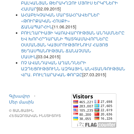
ԲԱԼԿԱՆՅԱՆ ԹԵՐԱԿՂԶՈՒ ՄՅՈՒՍ ԵՐԿՐՆԵՐԻ
ՀԱՄԱՐ
[02.09.2015]
ԱՀԱԲԵԿՉԱԿԱՆ ՄԱՐՏԱՀՐԱՎԵՐՆԵՐ
«ԹՈՒՐՔԱԿԱՆ ՀՈՍՔԻ»
ՃԱՆԱՊԱՐՀԻՆ
[11.06.2015]
ԲՈՒԼՂԱՐԻԱՅԻ ԿԱՌԱՎԱՐՈՒԹՅԱՆ ԱՆԴԱՄՆԵՐԸ
ԵՎ ԽՈՐՀՐԴԱՐԱՆԻ ՊԱՏԳԱՄԱՎՈՐՆԵՐԸ
ՕՍՄԱՆՅԱՆ ԿԱՅՍՐՈՒԹՅՈՒՆՈՒՄ ՀԱՅՈՑ
ՑԵՂԱՍՊԱՆՈՒԹՅԱՆ ՃԱՆԱՉՄԱՆ
ՄԱՍԻՆ
[03.04.2015]
ՈՉ ԱՎԱՆԴԱԿԱՆ ԱՂԱՆԴՆԵՐԻ
ԱԶԴԵՑՈՒԹՅՈՒՆՆ ԱԶԳԱՅԻՆ ԱՆՎՏԱՆԳՈՒԹՅԱՆ
ՎՐԱ. ԲՈՒԼՂԱՐԱԿԱՆ ՓՈՐՁԸ
[27.03.2015]
Գլխավոր
⋅
Մեր մասին
© ՑԱՆՑԱՅԻՆ
ՀԵՏԱԶՈՏԱԿԱՆ ԻՆՍՏԻՏՈՒՏ