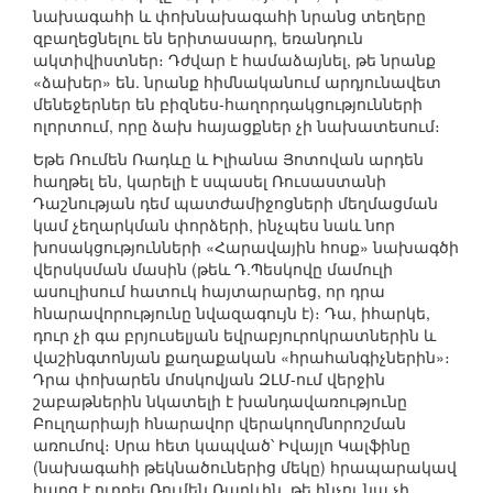
նախագահի և փոխնախագահի նրանց տեղերը
զբաղեցնելու են երիտասարդ, եռանդուն
ակտիվիստներ։ Դժվար է համաձայնել, թե նրանք
«ձախեր» են. նրանք հիմնականում արդյունավետ
մենեջերներ են բիզնես-հաղորդակցությունների
ոլորտում, որը ձախ հայացքներ չի նախատեսում։
Եթե Ռումեն Ռադևը և Իլիանա Յոտովան արդեն
հաղթել են, կարելի է սպասել Ռուսաստանի
Դաշնության դեմ պատժամիջոցների մեղմացման
կամ չեղարկման փորձերի, ինչպես նաև նոր
խոսակցությունների «Հարավային հոսք» նախագծի
վերսկսման մասին (թեև Դ.Պեսկովը մամուլի
ասուլիսում հատուկ հայտարարեց, որ դրա
հնարավորությունը նվազագույն է)։ Դա, իհարկե,
դուր չի գա բրյուսելյան եվրաբյուրոկրատներին և
վաշինգտոնյան քաղաքական «հրահանգիչներին»։
Դրա փոխարեն մոսկովյան ԶԼՄ-ում վերջին
շաբաթներին նկատելի է խանդավառությունը
Բուլղարիայի հնարավոր վերակողմնորոշման
առումով։ Սրա հետ կապված՝ Իվայլո Կալֆինը
(նախագահի թեկնածուներից մեկը) հրապարակավ
հարց է ուղղել Ռումեն Ռադևին, թե ինչու նա չի