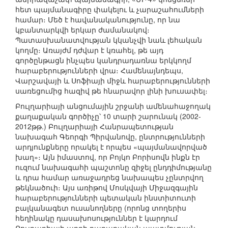
հետ պայմանագիրը փակելու և չարաշահումների
համար։ Մեծ է հավանականությունը, որ նա
կբանտարկվի երկար ժամանակով։
Պատասխանատվության կկանչվի նաև լեհական
կողմը։ Առայժմ դժվար է կռահել, թե այդ
գործընթացն ինչպես կանդրադառնա երկկողմ
հարաբերությունների վրա։ Համենայնդեպս,
Վարշավայի և Սոֆիայի միջև հարաբերությունների
սառեցումից հազիվ թե հնարավոր լինի խուսափել։
Բուլղարիայի անցումային շրջանի ամենահաջողակ
քաղաքական գործիչը՝ 10 տարի շարունակ (2002-
2012թթ.) Բուլղարիայի Հանրապետության
նախագահ Գեորգի Պիրվանովը, ընտրությունների
արդյունքները որակել է որպես «պայմանավորված
խաղ»։ Այն իմաստով, որ Բոյկո Բորիսովն ինքն էր
ուզում նախագահի պաշտոնը զիջել ընդդիմությանը
և դրա համար առաջադրեց նախապես չընտրվող
թեկնածուի։ Այս առիթով Մոսկվայի Միջազգային
հարաբերությունների պետական ինստիտուտի
բալկանագետ ուսանողները (որոնց տողերիս
հեղինակը դասախոսություններ է կարդում