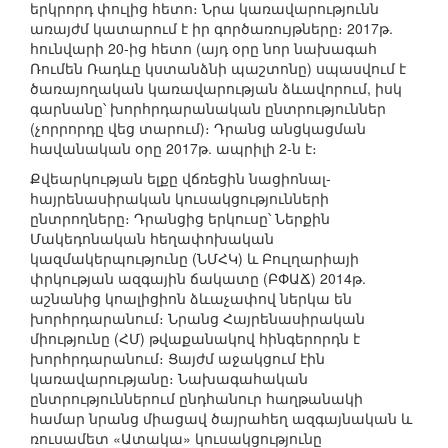
երկրորդ փուլից հետո։ Նրա կառավարությունն
առայժմ կատարում է իր գործառույթները։ 2017թ.
հունվարի 20-ից հետո (այդ օրը նոր նախագահ
Ռումեն Ռադևը կստանձնի պաշտոնը) սպասվում է
ծառայողական կառավարության ձևավորում, իսկ
գարնանը՝ խորհրդարանական ընտրություններ
(չորրորդը վեց տարում)։ Դրանց անցկացման
հավանական օրը 2017թ. ապրիլի 2-ն է։
Քվեարկության ելքը վճռեցին նացիոնալ-
հայրենասիրական կուսակցությունների
ընտրողները։ Դրանցից երկուսը՝ Ներքին
Մակեդոնական հեղափոխական
կազմակերպությունը (ՆՄՀԿ) և Բուլղարիայի
փրկության ազգային ճակատը (ԲՓԱՃ) 2014թ.
աշնանից կոալիցիոն ձևաչափով ներկա են
խորհրդարանում։ Նրանց Հայրենասիրական
միությունը (ՀՄ) թվաքանակով հինգերորդն է
խորհրդարանում։ Ցայժմ աջակցում էին
կառավարությանը։ Նախագահական
ընտրություններում ընդհանուր հաղթանակի
համար նրանց միացավ ծայրահեղ ազգայնական և
ռուսամետ «Ատակա» կուսակցությունը