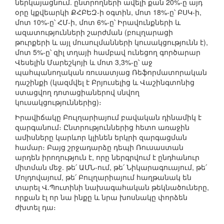
ներկայացնում. ընտրողների ավելի քան 20%-ը այդ
օրը կքվեարկի ՔՀԲԵԶ-ի օգտին, մոտ 18%-ը՝ ԲՍԿ-ի,
մոտ 10%-ը՝ ՀՄ-ի, մոտ 6%-ը՝ Իրավունքների և
ազատությունների շարժման (բուլղարացի
թուրքերի և այլ մուսուլմանների կուսակցությունն է),
մոտ 5%-ը՝ զիլ տղայի համբավ ունեցող գործարար
Վեսելին Մարեշկոյի և մոտ 3,3%-ը՝ աջ
պահպանողական ռուսատյաց Ռեֆորմատորական
դաշինքի (կազմվել է Բրյուսելից և Վաշինգտոնից
ստացվող դոտացիաներով սնվող
կուսակցություններից)։
Իրավիճակը Բուլղարիայում բավական դինամիկ է
զարգանում։ Ընտրություններից հետո առաջին
ամիսները կարևոր կլինեն երկրի զարգացման
համար։ Բայց շրջադարձը դեպի Ռուսաստան
արդեն իրողություն է, որը ներգրվում է ընդհանուր
միտման մեջ. թե՛ ԱՄՆ-ում, թե՛ Նիկարագուայում, թե՛
Մոլդովայում, թե՛ Բուլղարիայում հաղթանակ են
տարել Վ.Պուտինի նախագահական թեկնածուները,
որքան էլ որ նա ինքը և նրա խոսնակը փորձեն
ժխտել դա։