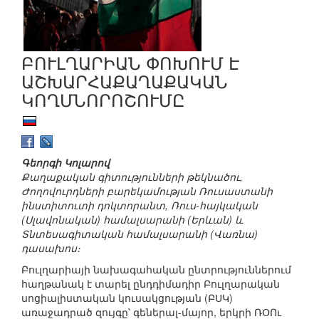
ԲՈՒԼՂԱՐԻԱՆ ՓՈԽՈՒՄ Է
ԱՇԽԱՐՀԱՔԱՂԱՔԱԿԱՆ
ԿՈՂՄՆՈՐՈՇՈՒՄԸ
Գեորգի Կոլարով
Քաղաքական գիտությունների թեկնածու,
Ժողովուրդների բարեկամության Ռուսաստանի
ինստիտուտի դոկտորանտ, Ռուս-հայկական
(Սլավոնական) համալսարանի (Երևան) և
Տնտեսագիտական համալսարանի (Վառնա)
դասախոս։
Բուլղարիայի նախագահական ընտրություններում
հաղթանակ է տարել ընդդիմադիր Բուլղարական
սոցիալիստական կուսակցության (ԲՍԿ)
առաջադրած զույգը՝ գեներալ-մայոր, երկրի ՌՕՈւ