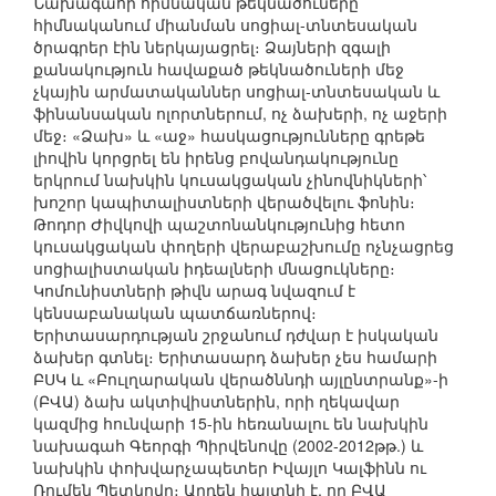
Նախագահի հիմնական թեկնածուները
հիմնականում միանման սոցիալ-տնտեսական
ծրագրեր էին ներկայացրել։ Ձայների զգալի
քանակություն հավաքած թեկնածուների մեջ
չկային արմատականներ սոցիալ-տնտեսական և
ֆինանսական ոլորտներում, ոչ ձախերի, ոչ աջերի
մեջ։ «Ձախ» և «աջ» հասկացությունները գրեթե
լիովին կորցրել են իրենց բովանդակությունը
երկրում նախկին կուսակցական չինովնիկների՝
խոշոր կապիտալիստների վերածվելու ֆոնին։
Թոդոր Ժիվկովի պաշտոնանկությունից հետո
կուսակցական փողերի վերաբաշխումը ոչնչացրեց
սոցիալիստական իդեալների մնացուկները։
Կոմունիստների թիվն արագ նվազում է
կենսաբանական պատճառներով։
Երիտասարդության շրջանում դժվար է իսկական
ձախեր գտնել։ Երիտասարդ ձախեր չես համարի
ԲՍԿ և «Բուլղարական վերածննդի այլընտրանք»-ի
(ԲՎԱ) ձախ ակտիվիստներին, որի ղեկավար
կազմից հունվարի 15-ին հեռանալու են նախկին
նախագահ Գեորգի Պիրվենովը (2002-2012թթ.) և
նախկին փոխվարչապետեր Իվայլո Կալֆինն ու
Ռումեն Պետկովը։ Արդեն հայտնի է, որ ԲՎԱ