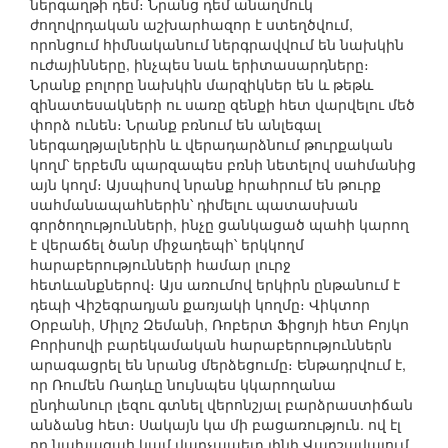
ներգաղթի դեմ։ Նրանց դեմ անաղմուկ
ժողովրդական աշխարհազոր է ստեղծվում,
որոնցում հիմնականում ներգրավվում են նախկին
ուժայինները, ինչպես նաև երիտասարդները։
Նրանք բոլորը նախկին մարզիկներ են և թեթև
զինատեսակների ու սառը զենքի հետ վարվելու մեծ
փորձ ունեն։ Նրանք բռնում են անլեգալ
ներգաղթյալներին և վերադարձնում թուրքական
կողմ՝ երբեմն պարզապես բռնի նետելով սահմանից
այն կողմ։ Այսպիսով նրանք հրահրում են թուրք
սահմանապահներին՝ դիմելու պատասխան
գործողությունների, ինչը ցանկացած պահի կարող
է վերաճել ծանր միջադեպի՝ երկկողմ
հարաբերությունների համար լուրջ
հետևանքներով։ Այս առումով երկիրն ընթանում է
դեպի Վիշեգրադյան քառյակի կողմը։ Վիկտոր
Օրբանի, Միլոշ Զեմանի, Ռոբերտ Ֆիցոյի հետ Բոյկո
Բորիսովի բարեկամական հարաբերություններն
արագացրել են նրանց մերձեցումը։ Ենթադրվում է,
որ Ռումեն Ռադևը նույնպես կկարողանա
ընդհանուր լեզու գտնել վերոնշյալ բարձրաստիճան
անձանց հետ։ Սակայն կա մի բացառություն. ով էլ
որ նախագահ կամ վարչապետ լինի Վարշավայում,