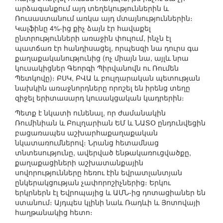
արձագանքում այդ տեղեկություններին և
Ռուսաստանում առկա այդ մտայնություններին։
Կալֆինը 4%-ից քիչ ձայն էր հավաքել
ընտրությունների առաջին փուլում, ինչն էլ
պատճառ էր հանդիսացել, որպեսզի նա դուրս գա
քաղաքականությունից (ոչ միայն նա, այլև նրա
կուսակիցներ Գեորգի Պիրվանովն ու Ռումեն
Պետկովը)։ ԲՍԿ, ԲՎԱ և բուլղարական պետության
նախկին առաջնորդները որոշել են իրենց տեղը
զիջել երիտասարդ կուսակցական կադրերին։
Պետք է նկատի ունենալ, որ ժամանակին
Ռումինիան և Բուլղարիան ԵՄ և ՆԱՏՕ ընդունվեցին
բացառապես աշխարհաքաղաքական
նկատառումներով։ Նրանց հետամնաց
տնտեսությունը, ավերված ենթակառուցվածքը,
քաղաքացիների աշխատանքային
սովորությունները հեռու էին եվրատլանտյան
ընկերակցության չափորոշիչներից։ Երկու
երկրներն էլ Եվրոպայից և ԱՄՆ-ից դոտացիաներ են
ստանում։ Այդպես կլինի նաև Ռադևի և Յոտովայի
հաղթանակից հետո։