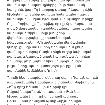
Բուլղարիայի արդի քաղաքական պատմության
մասին) պարապմունքներից մեկի ժամանակ
հարցրին. կարո՞ղ է արդյոք Ժերար Դեպարդիեին
հիշեցնող այդ կինը դառնալ հանրապետության
նախագահ, անգամ եթե նրան առաջադրել է ինքը՝
Բոյկո Բորիսովը։ Պարզվեց, որ ոչ։ Հրաժարական
տված վարչապետը գործնականում հաստատեց
նախագահ Պիրվանովի խոսքերը՝
վերաձևակերպելով քրիստոնեական
իմաստությունը. «Մի ցանկացիր մերձավորիդ
կնոջը, քանզի նա կարող է իրականում քոնը
դառնալ։ Գեներալ Ռադևն ինքն ուզեց նախագահ
դառնալ, և Աստված նրան հաղթանակ շնորհեց։
Տեսնենք, թե ինչպես է հիմա բարձրացնելու
թոշակները, պատ կառուցելու թուրքական
սահմանին և մեկնելու Ղրիմ»։
Ղրիմի հետ կապված՝ գեներալ-մայոր Ռադևն արդեն
պատասխանել է գեներալ-լեյտենանտ Բորիսովին.
«Ի՞նչ դրոշ է ծածանվում Ղրիմի վրա։
Ուկրաինակա՞ն, թե՞ ռուսական»։ Թեև նա
հիշատակել է, որ Ղրիմի վերամիավորումը
Ռուսաստանի Դաշնությանը «միջազգային