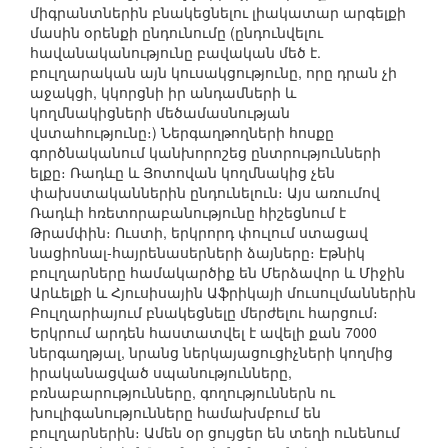
միգրանտներին բնակեցնելու լիակատար արգելքի
մասին օրենքի ընդունումը (ընդունվելու
հավանականությունը բավական մեծ է.
բուլղարական այն կուսակցությունը, որը դրան չի
աջակցի, կկորցնի իր անդամների և
կողմնակիցների մեծամասնության
վստահությունը։) Ներգաղթողների հոսքը
գործնականում կանխորոշեց ընտրությունների
ելքը։ Ռադևը և Յոտովան կողմնակից չեն
փախստականներին ընդունելուն։ Այս առումով
Ռադևի հռետորաբանությունը հիշեցնում է
Թրամփին։ Ուստի, երկրորդ փուլում ստացավ
նացիոնալ-հայրենասերների ձայները։ Էթնիկ
բուլղարները համակարծիք են Մերձավոր և Միջին
Արևելքի և Հյուսիսային Աֆրիկայի մուսուլմաններին
Բուլղարիայում բնակեցնելը մերժելու հարցում։
Երկրում արդեն հաստատվել է ավելի քան 7000
ներգաղթյալ, նրանց ներկայացուցիչների կողմից
իրականացված սպանությունները,
բռնաբարությունները, գողություններն ու
խուլիգանությունները համախմբում են
բուլղարներին։ Ամեն օր ցույցեր են տեղի ունենում