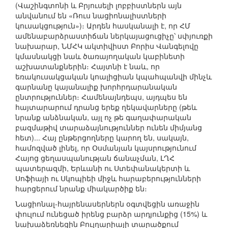
(Վաշինգտոնի և Բրյուսելի լոբբիստներն այն
անվանում են «Ռուս նացիոնալիստների
կուսակցություն»)։ Արդեն հասկանալի է, որ ՀՄ
ամենաբարձրաստիճան ներկայացուցիչը՝ սփյուռքի
նախարար, ՆՄՀԿ ակտիվիստ Բորիս Վանգելովը
կմասնակցի նաև ծառայողական կաբինետի
աշխատանքներին։ Հայտնի է նաև, որ
եռակուսակցական կոալիցիան կպահպանվի մինչև
գարնանը կայանալիք խորհրդարանական
ընտրություններ։ Համենայնդեպս, այդպես են
հայտարարում դրանց երեք ղեկավարները (թեև
նրանք անձնական, այլ ոչ թե գաղափարական
բազմաթիվ տարաձայնություններ ունեն միմյանց
հետ)... Հայ ընթերցողները կարող են, սակայն,
համոզված լինել, որ Օսմանյան կայսրությունում
Հայոց ցեղասպանության ճանաչման, ԼՂՀ
պատերազմի, Երևանի ու Ստեփանակերտի և
Սոֆիայի ու Սկոպիեի միջև հարաբերությունների
հարցերում նրանք միակարծիք են։
Նացիոնալ-հայրենասերներն օգտվեցին առաջին
փուլում ունեցած իրենց բարձր արդյունքից (15%) և
նախաձեռնեցին Բուլղարիայի տարածքում