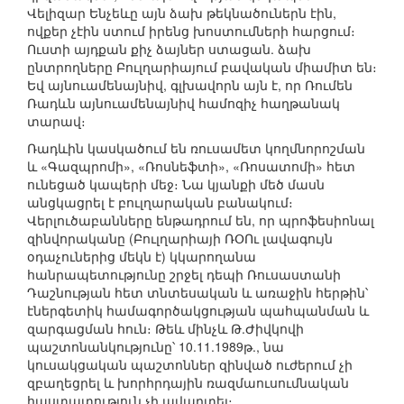
Վելիզար Ենչեևը այն ձախ թեկնածուներն էին,
ովքեր չէին ստում իրենց խոստումների հարցում։
Ուստի այդքան քիչ ձայներ ստացան. ձախ
ընտրողները Բուլղարիայում բավական միամիտ են։
Եվ այնուամենայնիվ, գլխավորն այն է, որ Ռումեն
Ռադևն այնուամենայնիվ համոզիչ հաղթանակ
տարավ։
Ռադևին կասկածում են ռուսամետ կողմնորոշման
և «Գազպրոմի», «Ռոսնեֆտի», «Ռոսատոմի» հետ
ունեցած կապերի մեջ։ Նա կյանքի մեծ մասն
անցկացրել է բուլղարական բանակում։
Վերլուծաբանները ենթադրում են, որ պրոֆեսիոնալ
զինվորականը (Բուլղարիայի ՌՕՈւ լավագույն
օդաչուներից մեկն է) կկարողանա
հանրապետությունը շրջել դեպի Ռուսաստանի
Դաշնության հետ տնտեսական և առաջին հերթին՝
էներգետիկ համագործակցության պահպանման և
զարգացման հուն։ Թեև մինչև Թ.Ժիվկովի
պաշտոնանկությունը՝ 10.11.1989թ., նա
կուսակցական պաշտոններ զինված ուժերում չի
զբաղեցրել և խորհրդային ռազմաուսումնական
հաստատություն չի ավարտել։