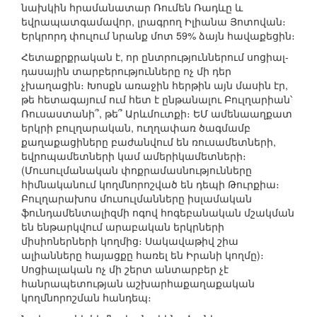
նախկին հրամանատար Ռումեն Ռադևը և
եվրապատգամավոր, լրագրող Իլիանա Յոտովան։
Երկրորդ փուլում նրանք մոտ 59% ձայն հավաքեցին։
Հետաքրքրական է, որ ընտրություններում սոցիալ-
դասային տարբերությունները ոչ մի դեր
չխաղացին։ Խոսքն առաջին հերթին այն մասին էր,
թե հետագայում ում հետ է ընթանալու Բուլղարիան՝
Ռուսաստանի՞, թե՞ Արևմուտքի։ ԵՄ ամենաաղքատ
երկրի բուլղարական, ուղղափառ ծագմամբ
քաղաքացիները բաժանվում են ռուսամետների,
եվրոպամետների կամ ամերիկամետների։
(Մուսուլմանական փոքրամասնությունները
հիմնականում կողմնորոշված են դեպի Թուրքիա։
Բուլղարախոս մուսուլմանները իսլամական
ֆունդամենտալիզմի ոգով հոգեբանական մշակման
են ենթարկվում արաբական երկրների
միսիոներների կողմից։ Սակավաթիվ շիա
ալիանները հայացքը հառել են Իրանի կողմը)։
Սոցիալական ոչ մի շերտ անտարբեր չէ
հանրապետության աշխարհաքաղաքական
կողմնորոշման հանդեպ։