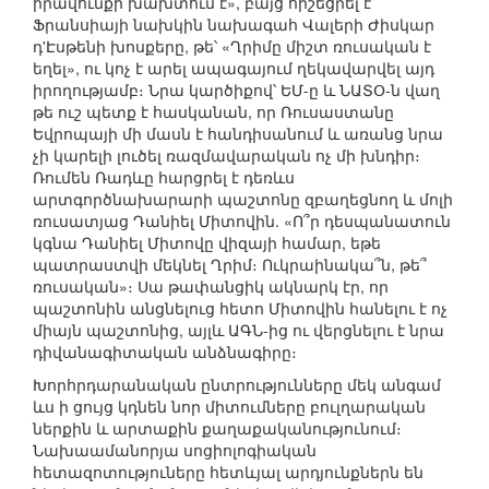
իրավունքի խախտում է», բայց հիշեցրել է
Ֆրանսիայի նախկին նախագահ Վալերի Ժիսկար
դ'Էսթենի խոսքերը, թե՝ «Ղրիմը միշտ ռուսական է
եղել», ու կոչ է արել ապագայում ղեկավարվել այդ
իրողությամբ։ Նրա կարծիքով՝ ԵՄ-ը և ՆԱՏՕ-ն վաղ
թե ուշ պետք է հասկանան, որ Ռուսաստանը
Եվրոպայի մի մասն է հանդիսանում և առանց նրա
չի կարելի լուծել ռազմավարական ոչ մի խնդիր։
Ռումեն Ռադևը հարցրել է դեռևս
արտգործնախարարի պաշտոնը զբաղեցնող և մոլի
ռուսատյաց Դանիել Միտովին. «Ո՞ր դեսպանատուն
կգնա Դանիել Միտովը վիզայի համար, եթե
պատրաստվի մեկնել Ղրիմ։ Ուկրաինակա՞ն, թե՞
ռուսական»։ Սա թափանցիկ ակնարկ էր, որ
պաշտոնին անցնելուց հետո Միտովին հանելու է ոչ
միայն պաշտոնից, այլև ԱԳՆ-ից ու վերցնելու է նրա
դիվանագիտական անձնագիրը։
Խորհրդարանական ընտրությունները մեկ անգամ
ևս ի ցույց կդնեն նոր միտումները բուլղարական
ներքին և արտաքին քաղաքականությունում։
Նախաամանորյա սոցիոլոգիական
հետազոտություները հետևյալ արդյունքներն են