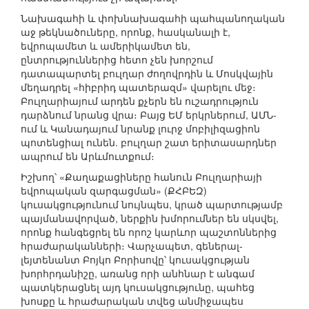
Նախագահի և փոխնախագահի պահպանողական
աջ թեկնածուները, որոնք, հասկանալի է,
եվրոպամետ և ամերիկամետ են,
ընտրություններից հետո չեն խորշում
դատապարտել բուլղար ժողովրդին և Մոսկվային
մեղադրել «հիբրիդ պատերազմ» վարելու մեջ։
Բուլղարիայում արդեն քչերն են ուշադրություն
դարձնում նրանց վրա։ Բայց ԵՄ երկրներում, ԱՄՆ-
ում և Կանադայում նրանք լուրջ մոբիլիզացիոն
պոտենցիալ ունեն. բուլղար շատ երիտասարդներ
ապրում են Արևմուտքում։
Իշխող՝ «Քաղաքացիները հանուն Բուլղարիայի
եվրոպական զարգացման» (ՔՀԲԵԶ)
կուսակցությունում նույնպես, կրած պարտությամբ
պայմանավորված, ներքին խմորումներ են սկսվել,
որոնք հանգեցրել են որոշ կարևոր պաշտոններից
հրաժարականների։ Վարչապետ, գեներալ-
լեյտենանտ Բոյկո Բորիսովը՝ կուսակցության
խորհրդանիշը, առանց որի անհնար է անգամ
պատկերացնել այդ կուսակցությունը, պահեց
խոսքը և հրաժարական տվեց անմիջապես