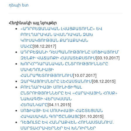
դեպի ետ
Հեղինակի այլ նյութեր
«ԱԴՐԲԵՋԱՆԱԿԱՆ ԼՎԱՑՔԱՏՈՒՆԸ» ԵՎ
ԲՈՒԼՂԱՐԱԿԱՆ ԱՎԱՆԴԱԿԱՆ ՁԱԽ
ԿՈՒՍԱԿՑՈՒԹՅԱՆ ՔԱՂԱՔԱԿԱՆ
ՄԱՀԸ
[08.12.2017]
ԱԴՐԲԵՋԱՆԻ ԴԵՍՊԱՆՈՒԹՅՈՒՆԸ ՍՈՖԻԱՅՈՒՄ՝
ԶԵՆՔԻ ՎԱՃԱՌՔԻ ՀԱՄԱՏԵՔՍՏՈՒՄ
[03.10.2017]
ԽՈՐՀՐԴԱՐԱՆԱԿԱՆ ԸՆՏՐՈՒԹՅՈՒՆՆԵՐԸ
ՄԱԿԵԴՈՆԻԱՅԻ
ՀԱՆՐԱՊԵՏՈՒԹՅՈՒՆՈՒՄ
[10.07.2017]
ԶԱՐԳԱՑՈՒՄՆԵՐԸ ԼԵՀԱՍՏԱՆՈՒՄ
[08.12.2015]
ԲՈՒԼՂԱՐԻԱՅԻ ՄՈՒՆԻՑԻՊԱԼ
ԸՆՏՐՈՒԹՅՈՒՆՆԵՐԸ ԵՎ «ՀԱՐԱՎԱՅԻՆ ՀՈՍՔ»
ՆԱԽԱԳԾԻ ՎԵՐՍԿՍՄԱՆ
ՀԵՌԱՆԿԱՐԸ
[04.11.2015]
ՍՈՖԻԱՅԻ ԵՎ ՄՈՍԿՎԱՅԻ ՀԱՇՏԵՑՄԱՆ
ՀԱԿԱՍԱԿԱՆ ԳՈՐԾԸՆԹԱՑԸ
[01.10.2015]
ԴԵՖՈԼՏԸ ԵՎ ՀԱՆՐԱՔՎԵՆ ՀՈՒՆԱՍՏԱՆՈՒՄ.
ՄԱՐՏԱՀՐԱՎԵՐՆԵՐ ԵՎ ԽՆԴԻՐՆԵՐ