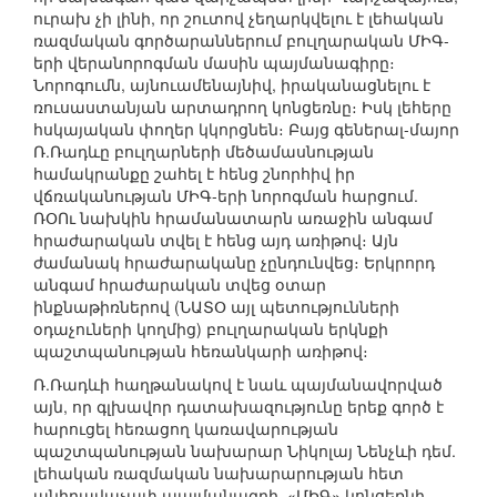
ուրախ չի լինի, որ շուտով չեղարկվելու է լեհական
ռազմական գործարաններում բուլղարական ՄԻԳ-
երի վերանորոգման մասին պայմանագիրը։
Նորոգումն, այնուամենայնիվ, իրականացնելու է
ռուսաստանյան արտադրող կոնցեռնը։ Իսկ լեհերը
հսկայական փողեր կկորցնեն։ Բայց գեներալ-մայոր
Ռ.Ռադևը բուլղարների մեծամասնության
համակրանքը շահել է հենց շնորհիվ իր
վճռականության ՄԻԳ-երի նորոգման հարցում.
ՌՕՈւ նախկին հրամանատարն առաջին անգամ
հրաժարական տվել է հենց այդ առիթով։ Այն
ժամանակ հրաժարականը չընդունվեց։ Երկրորդ
անգամ հրաժարական տվեց օտար
ինքնաթիռներով (ՆԱՏՕ այլ պետությունների
օդաչուների կողմից) բուլղարական երկնքի
պաշտպանության հեռանկարի առիթով։
Ռ.Ռադևի հաղթանակով է նաև պայմանավորված
այն, որ գլխավոր դատախազությունը երեք գործ է
հարուցել հեռացող կառավարության
պաշտպանության նախարար Նիկոլայ Նենչևի դեմ.
լեհական ռազմական նախարարության հետ
անիրավաչափ պայմանագրի, «ՄԻԳ» կոնցեռնի