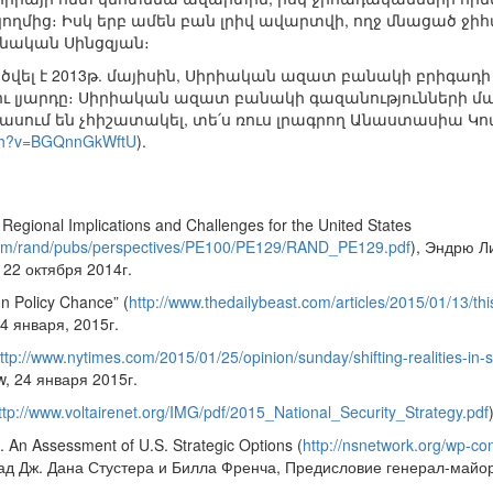
կողմից։ Իսկ երբ ամեն բան լրիվ ավարտվի, ողջ մնացած ջ
ինական Սինցզյան։
ածվել է 2013թ. մայիսին, Սիրիական ազատ բանակի բրիգադ
ու լյարդը։ Սիրիական ազատ բանակի գազանությունների մ
սում են չհիշատակել, տե՛ս ռուս լրագրող Անաստասիա Կ
tch?v=BGQnnGkWftU
).
a. Regional Implications and Challenges for the United States
/dam/rand/pubs/perspectives/PE100/PE129/RAND_PE129.pdf
), Эндрю Л
 22 октября 2014г.
gn Policy Chance” (
http://www.thedailybeast.com/articles/2015/01/13/thi
14 января, 2015г.
ttp://www.nytimes.com/2015/01/25/opinion/sunday/shifting-realities-in-
, 24 января 2015г.
ttp://www.voltairenet.org/IMG/pdf/2015_National_Security_Strategy.pdf
e. An Assessment of U.S. Strategic Options (
http://nsnetwork.org/wp-co
ад Дж. Дана Стустера и Билла Френча, Предисловие генерал-майора