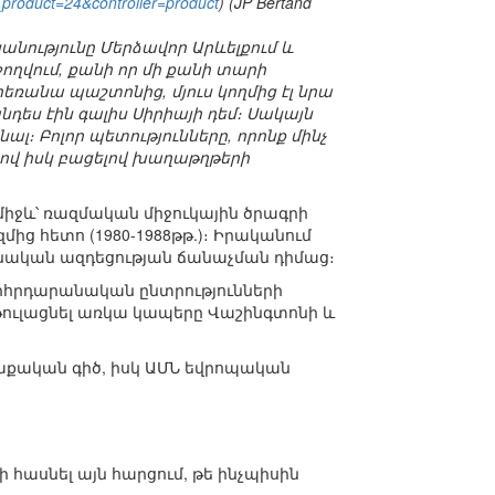
id_product=24&controller=product
) (JP Bertand
նությունը Մերձավոր Արևելքում և
ողվում, քանի որ մի քանի տարի
ռանա պաշտոնից, մյուս կողմից էլ նրա
ես էին գալիս Սիրիայի դեմ։ Սակայն
։ Բոլոր պետությունները, որոնք մինչ
նով իսկ բացելով խաղաթղթերի
միջև՝ ռազմական միջուկային ծրագրի
ց հետո (1980-1988թթ.)։ Իրականում
անական ազդեցության ճանաչման դիմաց։
խորհրդարանական ընտրությունների
թուլացնել առկա կապերը Վաշինգտոնի և
աքական գիծ, իսկ ԱՄՆ եվրոպական
հասնել այն հարցում, թե ինչպիսին