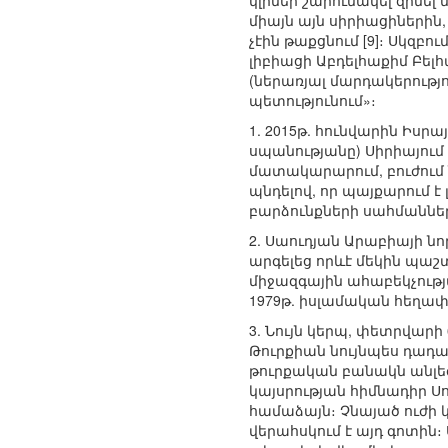
կլիներ շարունակել զինել
միայն այն սիրիացիներին,
չէին թաքցնում [9]։ Սկզբ
լիբիացի Աբդելհաքիմ Բել
(ներառյալ մարդակերությո
պետությունում»։
1. 2015թ. հունվարին Իս
սպանությանը) Սիրիայում
մատակարարում, բուժում 
պնդելով, որ պայքարում է 
բարձունքների սահմաննե
2. Սաուդյան Արաբիայի ն
արգելեց որևէ մեկին պաշ
միջազգային ահաբեկչությ
1979թ. իսլամական հեղափ
3. Նույն կերպ, փետրվար
Թուրքիան նույնպես դադար
թուրքական բանակն անլե
կայսրության հիմնադիր Ս
համաձայն։ Չնայած ուժի
վերահսկում է այդ գոտին։