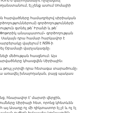
ն ՌՕՈւ-ն կարողանալու ոչնչացնել
ղանստանում, էլ չենք ասում Սոմալիի
ային հարվածները համադրելով սիրիական
ողություններում) գործողությունների
յուն գտնել թե՛ Իրանի և թե՛
և «Փոթորիկ անապատում» գործողության
ի։ Սակայն դրա համար հարկավոր է
արբերակը վայելում է
NSN
-ի
ել Օբամայի վարչակազմը։
ելի մեծության հասցնում։ Այս
հարվածները կհասցվեն Սիրիային։
վի և թույլ չտրվի դրա հետագա տարածումը։
Սա առավել խնայողական, բայց պակաս
ց, հնարավոր է՝ մարտի վերջին,
ւմները Սիրիայի հետ, որոնց կհետևեն
լ-Ասադը ոչ մի դիկտատոր էլ չէ և ոչ էլ
ական ուժերն իսկապես կոչնչացվեն