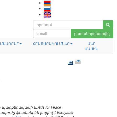
բաժանորդագրվել
ՄՍԱԳՐԵՐ
ՀՐԱՏԱՐԱԿՈՒՄՆԵՐ
ՄԵՐ
ՄԱՍԻՆ
Ն
պարբերականի և Axis for Peace
մը ֆրանսերեն լեզվով՝ L’Effroyable