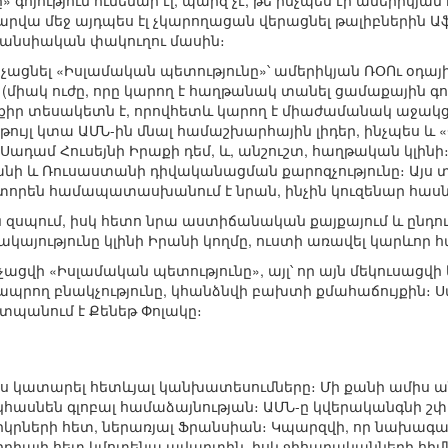
 գոյություն ունենար էլ, պարզ չէ, թե ինչպես էր ամերիկյա
արվա մեջ այդպես էլ չկարողացան վերացնել թալիբներին Աֆ
րանսիական փակուղու մասին։
ոչնչացնել «Իսլամական պետությունը»՝ ամերիկյան ՌՕՈւ օդ
միակ ուժը, որը կարող է հաղթանակ տանել ցամաքային գործ
իր տեսակետն է, որովհետև կարող է միաժամանակ աջակցութ
 թույլ կտա ԱՄՆ-ին մնալ համաշխարհային լիդեր, ինչպես 
 Սադամ Հուսեյնի Իրաքի դեմ, և, անշուշտ, հաղթական կլին
անի և Ռուսաստանի դիվականացման քարոզչությունը։ Այս տ
յտորեն համապատասխանում է նրան, ինչին կուզենար հասն
զսպում, իսկ հետո նրա աստիճանական քայքայում և ընդուն
կայությունը կլինի Իրանի կողմը, ուստի առավել կարևոր 
ոչնչացվի «Իսլամական պետությունը», այլ՝ որ այն մեկուսաց
պրող բնակչությունը, կհանձնվի բախտի քմահաճույքին։ 
աշտպանում է Քենեթ Փոլակը։
լիս կատարել հետևյալ կանխատեսումները։ Մի քանի ամիս ան
հասնեն գլոբալ համաձայնության։ ԱՄՆ-ը կվերականգնի շփո
րների հետ, ներառյալ Ֆրանսիան։ Կպարզվի, որ նախագահ ա
րիայի հետ կմոտենա ավարտին, իսկ ջիհադականների հիմն