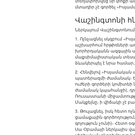
տեղափոխվեց մի փոքր ավել
մտադիր չէ գործել «Իսլա
Վաշինգտոնի հ
Ներկայում Վաշինգտոնում
1. Ոչնչացնել սկզբում «
աշխարհում հրթիռների առ
խորհրդականն ազգային ա
մաքսիմալիստական տեսակ
ձևակերպել է նրա համար
2. Հենվելով «Իսլամական
պատերազմի ժամանակ։ Եվ
ուժերի գործերի կոմիտեի
ժամանակ կպահանջի), դրա
Ռուսաստանի միջամտությու
Մակքեյնը, ի վիճակի չէ բ
3. Թուլացնել, իսկ հետո 
ցամաքային գործողությու
գոյություն չունի)։ Հետո
Սա Օբամայի ներկայիս վա