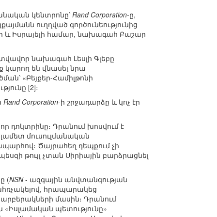
աբանական կենտրոնը՝
Rand Corporation
-ը,
այմանն ուղղված գործունեությունից
-ի և Իսրայելի համար, նախագահ Բաշար
վավոր նախագահ Լեսլի Գլեբը
 կարող են վնասել նրա
ման՝ «Բեյքեր-Համիլթոնի
ունը [2]։
ր
Rand Corporation
-ի շրջադարձը և կոչ էր
ր դոկտրինը։ Դրանում խոսվում է
ելամետ մուսուլմանական
պարհով։ Ծայրահեղ դեպքում չի
եսզի թույլ չտան Սիրիային բարձրացնել
ը (
NSN
- ազգային անվտանգության
ահռչակելով, հրապարակեց
տարբերակների մասին։ Դրանում
ւն «Իսլամական պետությունը»