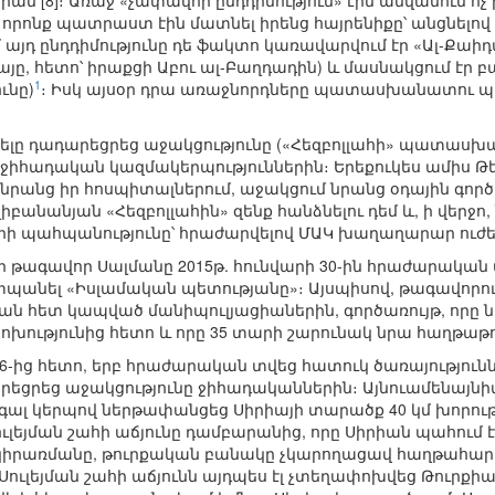
 նրան [8]։ Առաջ «չափավոր ընդդիմություն» էին անվանում 
 որոնք պատրաստ էին մատնել իրենց հայրենիքը՝ անցնելով Ի
ում այդ ընդդիմությունը դե ֆակտո կառավարվում էր «Ալ-Քաի
հայը, հետո՝ իրաքցի Աբու ալ-Բաղդադին) և մասնակցում 
1
ւնը)
։ Իսկ այսօր դրա առաջնորդները պատասխանատու պ
րայելը դադարեցրեց աջակցությունը («Հեզբոլլահի» պատասխ
 ջիհադական կազմակերպություններին։ Երեքուկես ամիս Թել
նրանց իր հոսպիտալներում, աջակցում նրանց օդային գործո
լիբանանյան «Հեզբոլլահին» զենք հանձնելու դեմ և, ի վերջո
րի պահպանությունը՝ հրաժարվելով ՄԱԿ խաղաղարար ուժե
որ թագավոր Սալմանը 2015թ. հունվարի 30-ին հրաժարակա
տպանել «Իսլամական պետությանը»։ Այսպիսով, թագավորո
ան հետ կապված մանիպուլյացիաներին, գործառույթ, որը ն
ոխությունից հետո և որը 35 տարի շարունակ նրա հաղթաթու
ի 6-ից հետո, երբ հրաժարական տվեց հատուկ ծառայությու
եցրեց աջակցությունը ջիհադականներին։ Այնուամենայնիվ, 
գալ կերպով ներթափանցեց Սիրիայի տարածք 40 կմ խորու
ուլեյման շահի աճյունը դամբարանից, որը Սիրիան պահում 
 կիրառմանը, թուրքական բանակը չկարողացավ հաղթահարե
 Սուլեյման շահի աճյունն այդպես էլ չտեղափոխվեց Թուրքի