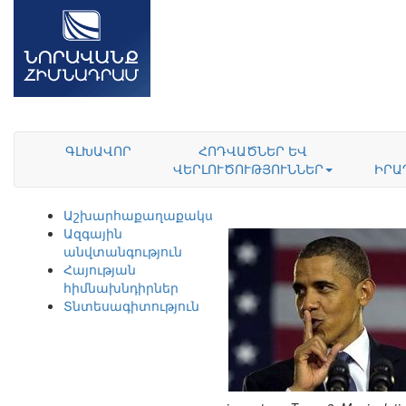
ԳԼԽԱՎՈՐ
ՀՈԴՎԱԾՆԵՐ ԵՎ
ՎԵՐԼՈՒԾՈՒԹՅՈՒՆՆԵՐ
ԻՐԱ
Աշխարհաքաղաքականություն
Ազգային
անվտանգություն
Հայության
հիմնախնդիրներ
Տնտեսագիտություն