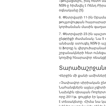
«թուլացնելու, իսկ հետո 
NSN-ը հիմնվել է Ռենդ Բի
օգնականը [5]։
6. Փետրվարի 11-ին Օբամ
թույլտվության հայտարար
կործանման մասին գաղափ
7. Փետրվարի 23-ին պաշ
ընթրիքի ժամանակ։ Նա 5 
անձամբ ստուգել
NSN
-ի ա
Ս.Ֆորդը և վերլուծաբանա
շրջանակների հետ ունեցա
կողմից հնարավոր ռեակց
Տարածաշրջանո
Վերջին մի քանի ամիսներ
«Չափավոր սիրիական ընդդի
Նահանգներն այլևս չգիտի 
Նախկին դեսպան Ռոբերտ
որը 2011թ. ցույցեր էր 
է տեսակետը։ Հիմա նա կա