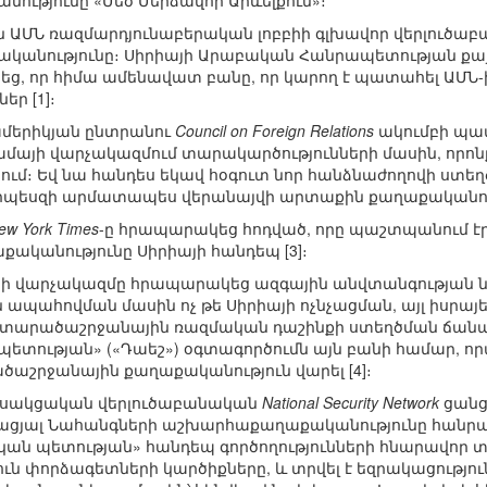
նությունը «Մեծ Մերձավոր Արևելքում»։
2-ին ԱՄՆ ռազմարդյունաբերական լոբբիի գլխավոր վերլուծ
կանությունը։ Սիրիայի Արաբական Հանրապետության քայք
եց, որ հիմա ամենավատ բանը, որ կարող է պատահել ԱՄՆ
եր [1]։
ն ամերիկյան ընտրանու
Council on Foreign Relations
ակումբի պատ
մայի վարչակազմում տարակարծությունների մասին, որոնք
ւմ։ Եվ նա հանդես եկավ հօգուտ նոր հանձնաժողովի ստեղծ
րպեսզի արմատապես վերանայվի արտաքին քաղաքականությ
ew York Times
-ը հրապարակեց հոդված, որը պաշտպանում է
քականությունը Սիրիայի հանդեպ [3]։
յի վարչակազմը հրապարակեց ազգային անվտանգության նո
 ապահովման մասին ոչ թե Սիրիայի ոչնչացման, այլ իսրայ
 տարածաշրջանային ռազմական դաշինքի ստեղծման ճանա
ետության» («Դաեշ») օգտագործումն այն բանի համար, որպ
աշրջանային քաղաքականություն վարել [4]։
կուսակցական վերլուծաբանական
National Security Network
ցանց
 Միացյալ Նահանգների աշխարհաքաղաքականությունը հանր
ական պետության» հանդեպ գործողությունների հնարավոր 
սուն փորձագետների կարծիքները, և տրվել է եզրակացությո