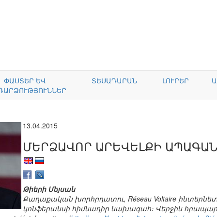
ՓԱՍՏԵՐ ԵՎ
ՏԵՍԱԴԱՐԱՆ
ԼՈՒՐԵՐ
Ա
ԴԱՐՁՈՒԹՅՈՒՆՆԵՐ
13.04.2015
ՄԵՐՁԱՎՈՐ ԱՐԵՎԵԼՔԻ ԱՊԱԳԱ
Թիերի Մեյսան
Քաղաքական խորհրդատու, Réseau Voltaire ինտերնետ 
կոնֆերանսի հիմնադիր նախագահ։ Վերջին հրապարակու