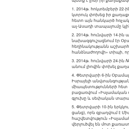
պետք է լինի իր քաղաքակա
1. 2014թ. հոկտեմբերի 2
կտրուկ փոխեց իր քաղաքա
հետո այն հանկարծ հռչակ
ալ-Ասադի տապալումը կլին
2. 2014թ. հունվարի 14-ի
նախազգուշացնում էր Օբա
հեղինակությանն աշխարհո
հանձնաժողովի» տիպի, ո
3. 2014թ. հունվարի 24-ին
N
անում լիովին փոխել քաղա
4. Փետրվարի 6-ին Օբամա
Իսրայելի անվտանգության
միապետությունների հետ
բացառվում «Իսլամական պ
գլուխը և սեփական տարած
5. Փետրվարի 10-ին երկ
ցանց), որն զբաղվում է
հաշվետվություն «Իսլամ
վերլուծվել են մոտ քառա