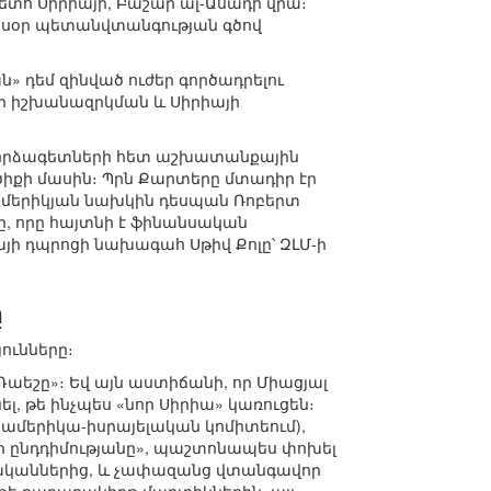
հետո Սիրիայի, Բաշար ալ-Ասադի վրա։
 այսօր պետանվտանգության գծով
» դեմ զինված ուժեր գործադրելու
դի իշխանազրկման և Սիրիայի
 փորձագետների հետ աշխատանքային
րծիքի մասին։ Պրն Քարտերը մտադիր էր
 ամերիկյան նախկին դեսպան Ռոբերտ
ը, որը հայտնի է ֆինանսական
այի դպրոցի նախագահ Սթիվ Քոլը՝ ԶԼՄ-ի
ը
ունները։
 «Դաեշը»։ Եվ այն աստիճանի, որ Միացյալ
ել, թե ինչպես «նոր Սիրիա» կառուցեն։
ամերիկա-իսրայելական կոմիտեում),
վոր ընդդիմությանը», պաշտոնապես փոխել
հադականներից, և չափազանց վտանգավոր