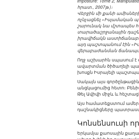
imposture: Tome 2, Manipulatio
հրատ., 2007թ.)։
Վերջին մի քանի ամիսներ
ոչնչացնել «Իսլամական պե
շարունակ նա մշտապես հա
տարածաշրջանային դաշնակ
իրավիճակն աստիճանաբար 
այդ պաշտպանում էին «Իս
վերաբաժանման ճանապա
Ողջ աշխարհն սպասում է 
ավարտման ծիծաղելի պատր
խոսքն Իսրայելի պաշտպան
Սակայն այս գործընթացին
անցկացումից հետո։ Բենի
Թել Ավիվի միջև և հեշտա
Այս համատեքստում ամեր
դաշնակիցները պատրաստվ
Կոնսենսուսի որ
Երկամյա քաոսային քաղաք