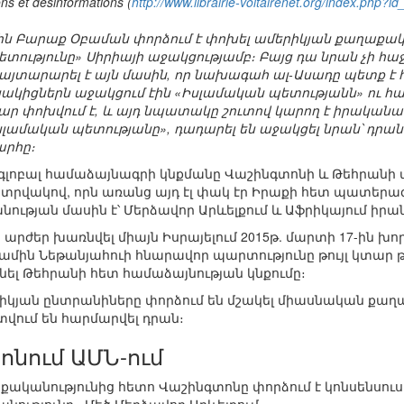
ns et désinformations (
http://www.librairie-voltairenet.org/index.php?
ին Բարաք Օբաման փորձում է փոխել ամերիկյան քաղաքակա
տությունը» Սիրիայի աջակցությամբ։ Բայց դա նրան չի հաջ
յտարարել է այն մասին, որ նախագահ ալ-Ասադը պետք է հե
իցներն աջակցում էին «Իսլամական պետությանն» ու հանդ
փոխվում է, և այդ նպատակը շուտով կարող է իրականանալ
լամական պետությանը», դադարել են աջակցել նրան՝ դրա
րհը։
գլոբալ համաձայնագրի կնքմանը Վաշինգտոնի և Թեհրանի 
վակով, որն առանց այդ էլ փակ էր Իրաքի հետ պատերազմի
ության մասին է՝ Մերձավոր Արևելքում և Աֆրիկայում իր
 արժեր խառնվել միայն Իսրայելում 2015թ. մարտի 17-ին 
ամին Նեթանյահուի հնարավոր պարտությունը թույլ կտար 
ցնել Թեհրանի հետ համաձայնության կնքումը։
իկյան ընտրանիները փորձում են մշակել միասնական քաղ
ում են հարմարվել դրան։
ոնում ԱՄՆ-ում
ականությունից հետո Վաշինգտոնը փորձում է կոնսենսուսի 