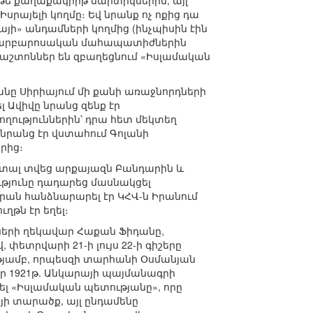
ոչ թե քաղաքակիրթ մարտիկներին, այլ
սրայելի կողմը։ Եվ նրանք ոչ ոքից դա
դայի» անդամների կողմից (ինչպիսին էին
էր բարբարոսական մահապատիժներին
աշտոններ են զբաղեցնում «Իսլամական
անը Սիրիայում մի քանի առաջնորդների
 Ավիվը նրանց զենք էր
ղություններին՝ դրա հետ մեկտեղ
, նրանց էր վստահում Գոլանի
րից։
ն տալ տվեց արքայազն Բանդարին և
ւթյունը դադարեց մասնակցել
րան հանձնարարել էր ԿՀՎ-ն Իրանում
ղթն էր եղել։
նների ղեկավար Հաքան Ֆիդանը,
փետրվարի 21-ի լույս 22-ի գիշերը
թյամբ, որպեսզի տարհանի Օսմանյան
էր 1921թ. Անկարայի պայմանագրի
լ «Իսլամական պետությանը», որը
այի տարածք, այլ ընդամենը