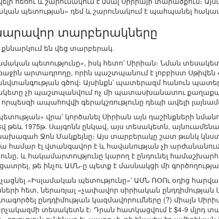
ի հեռու և շարունակում է մնալ Սիրիայի տարածքում։ Այսպ
մական պետության» դեմ և շարունակում է պահպանել հակա
նարավոր տարբերակները
 քննարկում են վեց տարբերակ.
Իսլամական պետությունը», իսկ հետո՝ Սիրիան։ Նման տեսա
աջին արտադրողը, որին պաշտպանում է լոբբիստ Սթիվեն Հ
նվտանգության գծով։ Այսինքն՝ պատերազմ հանուն պատերա
ետը չի պաշտպանվում ոչ մի պատասխանատու քաղաքական
, որպեսզի ապահովվի գերակշռությունը դեպի ավելի լայն
 պետության» վրա՝ կործանել Սիրիան այն դաշինքների նման
 թեև 1975թ. Սայգոնն ընկավ, այս տեսակետն, այնուամեն
 նախագահ Ջոն Մակքեյնը։ Այս տարբերակը շատ թանկ կնստի
 համար էլ վտանգավոր է և հավանության չի արժանանում։
նը, և հակամարտությունը կարող է ընդունել համաշխարհայ
ացատրել, թե ինչու ԱՄՆ-ը պետք է մասնակցի մի գործողությա
ոչնչացնել «Իսլամական պետությունը»՝ ԱՄՆ ՌՕՈւ օդից հար
նների հետ, ներառյալ «չափավոր սիրիական ընդդիմության 
 օգտագործել ընդդիմության կազմավորումները (?) միայն Սիր
րչակազմի տեսակետն է։ Դրան հատկացվում է $4-9 մլրդ 