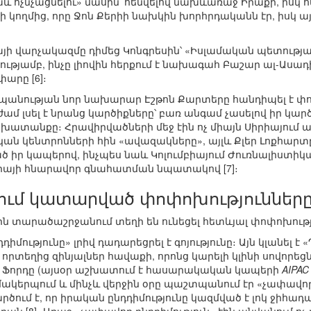
նաև ոչնչացնելու» մասին՝ հենվելով նախևառաջ Իրաքի, իսկ 
րսի կողմից, որը Ջոն Քերիի նախկին խորհրդականն էր, իսկ
այի վարչակազմը դիմեց Կոնգրեսին՝ «Իսլամական պետության
ությամբ, ինչը լիովին հերքում է նախագահ Բաշար ալ-Ասա
արը [6]։
տպանության նոր նախարար Էշթոն Քարտերը հանդիպել է
ժամ լսել է նրանց կարծիքները՝ բառ անգամ չասելով իր կա
շխատանքը։ Հրավիրվածների մեջ էին ոչ միայն Սիրիայում
կան կենտրոնների հին «ավազակները», այլև Քլեր Լոքհարտ
ծ իր կապերով, ինչպես նաև Կոլումբիայում Ժուռնալիստիկ
իայի հնարավոր գնահատման նպատակով [7]։
ւմ կատարված փոփոխություններ
ին տարածաշրջանում տեղի են ունեցել հետևյալ փոփոխությ
մությունը» լրիվ դադարեցրել է գոյությունը։ Այն կլանել է
որտեղից զինյալներ հավաքի, որոնց կարելի կլինի սովորեցն
 Ֆորդը (այսօր աշխատում է հասարակական կապերի
AIPAC
կազմակերպում և մինչև վերջին օրը պաշտպանում էր «չափա
րծում է, որ իրական ընդդիմությունը կազմված է լոկ ջի