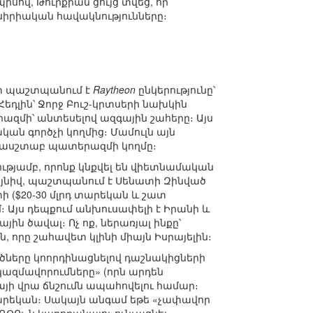
իսով, Թուրքիան ցույց տվեց, որ
սիրիական հավակնությունները։
կետ պաշտպանում է
Raytheon
ընկերությունը՝
եդլին՝ Ջորջ Բուշ-կրտսերի նախկին
զմի՝ անտեսելով ազգային շահերը։ Այս
 գործչի կողմից։ Մամուլն այն
ամասշտաբ պատերազմի կողմը։
ությամբ, որոնք կնքվել են վիետնամական
այնիվ, պաշտպանում է Սենատի Զինված
 ($20-30 մլրդ տարեկան և շատ
 Այս դեպքում անխուսափելի է Իրանի և
ին ծավալ։ Ոչ ոք, ներառյալ ինքը՝
ն, որը շահավետ կլինի միայն Իսրայելին։
վածները կոորդինացնելով դաշնակիցների
կազմավորումները» (որն արդեն
իայի վրա ճնշումն ապահովելու համար։
տարեկան։ Սակայն անգամ եթե «չափավոր