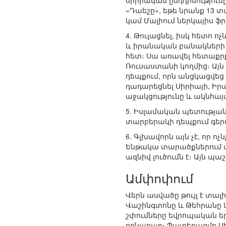
սիրիական ընդդիմությունը»
«Դաեշը», եթե նրանք 13 տ
կամ Մալիում ներկայիս ֆ
4. Թուլացնել, իսկ հետո 
և իրանական բանակների (
հետ։ Սա առավել հետաքրք
Ռուսաստանի կողմից։ Այն
դեպքում, որն անցկացվեց
դադարեցնել Սիրիայի, Իր
աջակցությունը և ակնհա
5. Իսլամական պետության 
տարբերակի դեպքում գերա
6. Գլխավորն այն չէ, որ 
Ենթակա տարածքներում ա
ազնիվ լուծումն է։ Այն պ
Ամփոփում
Վերն ասվածը թույլ է տա
Վաշինգտոնը և Թեհրանը կ
շփումները եվրոպական երկ
բռնարար։ Պատերազմը Սի