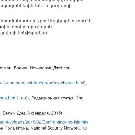
իհադականներին ԿՀՎ-ն կուղարկի
ի հրամանատար Աբու Սակկարն ուտում է
ասին, որոնք արևմտյան
ոպովայի կոնֆերանսը
ипман, Брайан Нечипорук, Джейсон
s-is-obama-s-last-foreign-policy-chance.html
),
syria.html?_r=0
), Редакционная статья, The
), Белый Дом, 6 февраля, 2015г.
ntent/uploads/2015/02/Confronting-the-Islamic-
 Пола Итона, National Security Network, 10