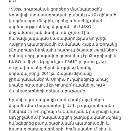
ն է։
1998թ. թուրքական զորքերը մասնակցեցին
Կոսովոյի ազատագրական բանակ (ԿԱԲ) զինված
կազմավորումներին, որոնց ահաբեկչական
գործողությունները վկայում էին ՆԱՏՕ
միջամտության մասին և ճնշվում էին
հարավսլավական կառավարության կողմից։
Հաջորդ պատերազմի ժամանակ Հաքան Ֆիդանը
(Թուրքիայի ներկայիս հատուկ ծառայությունների
ղեկավարը) կապավոր գործակալ էր Թուրքիայի և
ՆԱՏՕ-ի միջև։ Արդյունքում՝ ԿԱԲ-ը դուրս քշեց
ուղղափառ սերբերին և պղծեց նրանց
սրբավայրերը։ 2011թ. Հաքան Ֆիդանը
ջիհադականներին Սիրիա ուղարկելուց առաջ
նրանց ուղարկում էր Կոսովո՝ ուսանելու ԿԱԲ
մասնագետների ղեկավարությամբ։
Իրանի օկուպացիայի ժամանակ՝ այդ երկրի
վերաձևման նպատակով, ԱՄՆ-ը պաշտոնապես
հենվում էր Թուրքիայի և Սաուդյան Արաբիայի վրա։
Այդ շրջանում իրականացվող քաղաքականությունը
հանգեցրեց քաղաքացիական պատերազմի և
խաղաղ քաղաքացիների, հիմնականում՝ շիա և