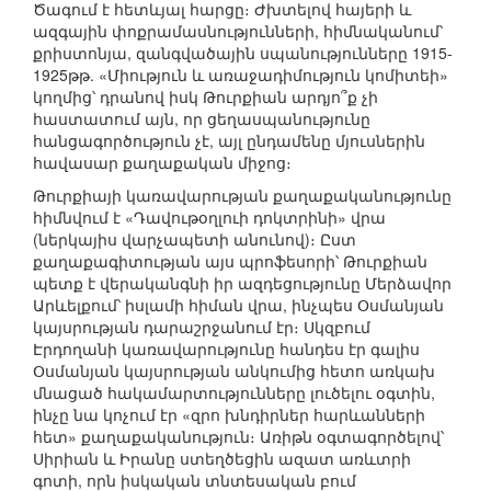
Ծագում է հետևյալ հարցը։ Ժխտելով հայերի և
ազգային փոքրամասնությունների, հիմնականում՝
քրիստոնյա, զանգվածային սպանությունները 1915-
1925թթ. «Միություն և առաջադիմություն կոմիտեի»
կողմից՝ դրանով իսկ Թուրքիան արդյո՞ք չի
հաստատում այն, որ ցեղասպանությունը
հանցագործություն չէ, այլ ընդամենը մյուսներին
հավասար քաղաքական միջոց։
Թուրքիայի կառավարության քաղաքականությունը
հիմնվում է «Դավութօղլուի դոկտրինի» վրա
(ներկայիս վարչապետի անունով)։ Ըստ
քաղաքագիտության այս պրոֆեսորի՝ Թուրքիան
պետք է վերականգնի իր ազդեցությունը Մերձավոր
Արևելքում՝ իսլամի հիման վրա, ինչպես Օսմանյան
կայսրության դարաշրջանում էր։ Սկզբում
Էրդողանի կառավարությունը հանդես էր գալիս
Օսմանյան կայսրության անկումից հետո առկախ
մնացած հակամարտությունները լուծելու օգտին,
ինչը նա կոչում էր «զրո խնդիրներ հարևանների
հետ» քաղաքականություն։ Առիթն օգտագործելով՝
Սիրիան և Իրանը ստեղծեցին ազատ առևտրի
գոտի, որն իսկական տնտեսական բում