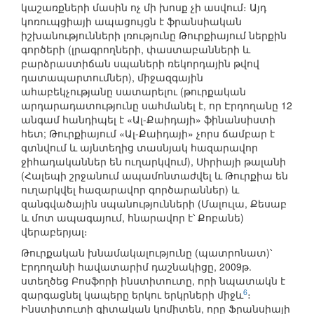
կաշառքների մասին ոչ մի խոսք չի ասվում։ Այդ
կոռուպցիայի ապացույցն է ֆրանսիական
իշխանությունների լռությունը Թուրքիայում ներքին
գործերի (լրագրողների, փաստաբանների և
բարձրաստիճան սպաների ռեկորդային թվով
դատապարտումներ), միջազգային
ահաբեկչությանը սատարելու (թուրքական
արդարադատությունը սահմանել է, որ Էրդողանը 12
անգամ հանդիպել է «Ալ-Քաիդայի» ֆինանսիստի
հետ; Թուրքիայում «Ալ-Քաիդայի» չորս ճամբար է
գտնվում և այնտեղից տասնյակ հազարավոր
ջիհադականներ են ուղարկվում), Սիրիայի թալանի
(Հալեպի շրջանում ապամոնտաժվել և Թուրքիա են
ուղարկվել հազարավոր գործարաններ) և
զանգվածային սպանությունների (Մալուլա, Քեսաբ
և մոտ ապագայում, հնարավոր է՝ Քոբանե)
վերաբերյալ։
Թուրքական խնամակալությունը (պատրոնատ)՝
Էրդողանի հավատարիմ դաշնակիցը, 2009թ.
ստեղծեց Բոսֆորի ինստիտուտը, որի նպատակն է
6
զարգացնել կապերը երկու երկրների միջև
։
Ինստիտուտի գիտական կոմիտեն, որը Ֆրանսիայի