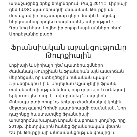
առաջացրեց երեք երկրներում։ Բայց 2011թ. Լիբիայի
դեմ ՆԱՏՕ պատերազմի ժամանակ Թուրքիան
մոռացավ իր հաշտարար դերի մասին և սկսեց
ներկայանալ որպես ռազմատենչ տերություն։
Դրանից հետո կռվեց իր բոլոր հարևանների հետ՝
Ադրբեջանից բացի։
Ֆրանսիական աջակցությունը
Թուրքիային
Լիբիայի և Սիրիայի դեմ պատերազմների
ժամանակ Թուրքիան և Ֆրանսիան այն աստիճան
մերձեցան, որ ստեղծեցին իսկական պակտ՝
Ֆրանցիսկոս I-ի և Սուլեյման Սքանչելիի ֆրանկ-
օսմանյան միության նման, որը գոյություն ունեցավ
երկուսուկես դար և ավարտվեց Նապոլեոն
Բոնապարտի օրոք՝ ոչ երկար ժամանակով կրկին
մեջտեղ գալով Ղրիմի պատերազմի ժամանակ։ Նոր
դաշինքը հաստատվեց Ֆրանսիայի
արտգործնախարար Լորան Ֆաբիուսի կողմից, որը
2013թ. փետրվարին հանեց ֆրանսիական վետոն
ԵՄ-ին Թուրքիայի անդամակցության վրայից և