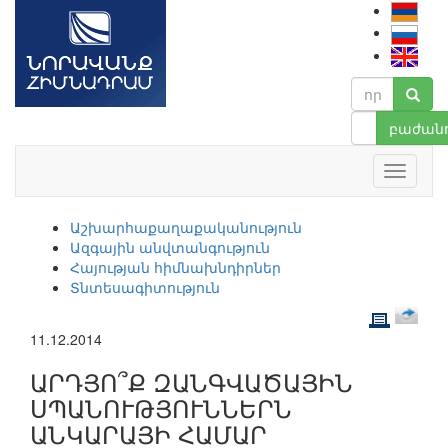
բաժանո
Աշխարհաքաղաքականություն
Ազգային անվտանգություն
Հայության հիմնախնդիրներ
Տնտեսագիտություն
11.12.2014
ԱՐԴՅՈ՞Ք ԶԱՆԳՎԱԾԱՅԻՆ
ՍՊԱՆՈՒԹՅՈՒՆՆԵՐՆ
ԱՆԿԱՐԱՅԻ ՀԱՄԱՐ