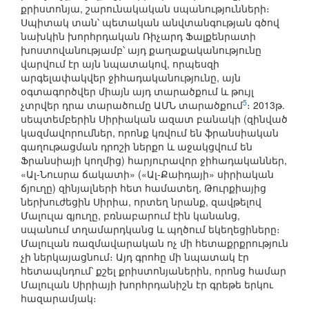
քրիստոնյա, շարունակական սպանությունների։
Սպիտակ տան՝ պետական անվտանգության գծով
նախկին խորհրդական Ռիչարդ Ֆալքենրատի
խոստովանությամբ՝ այդ քաղաքականությունը
վարվում էր այն նպատակով, որպեսզի
արգելափակվեր ջիհադականությունը, այն
օգտագործվեր միայն այդ տարածքում և թույլ
5
չտրվեր դրա տարածումը ԱՄՆ տարածքում
։ 2013թ.
սեպտեմբերին Սիրիական ազատ բանակի (զինված
կազմավորումներ, որոնք կռվում են ֆրանսիական
գաղութացման դրոշի ներքո և աջակցվում են
Ֆրանսիայի կողմից) հարյուրավոր ջիհադականներ,
«Ալ-Նուսրա ճակատի» («Ալ-Քաիդայի» սիրիական
ճյուղը) զինյալների հետ համատեղ, Թուրքիայից
ներխուժեցին Սիրիա, որտեղ նրանք, զավթելով
Մալուլա գյուղը, բռնաբարում էին կանանց,
սպանում տղամարդկանց և պղծում եկեղեցիները։
Մալուլան ռազմավարական ոչ մի հետաքրքրություն
չի ներկայացնում։ Այդ գրոհը մի նպատակ էր
հետապնդում՝ քշել քրիստոնյաներին, որոնց համար
Մալուլան Սիրիայի խորհրդանիշն էր գրեթե երկու
հազարամյակ։