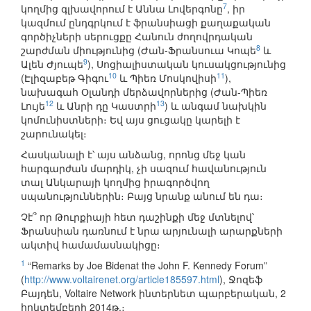
7
կողմից գլխավորում է Աննա Լովերգոնը
, իր
կազմում ընդգրկում է ֆրանսիացի քաղաքական
գործիչների սերուցքը Հանուն ժողովրդական
8
շարժման միությունից (Ժան-Ֆրանսուա Կոպե
և
9
Ալեն Ժյուպե
), Սոցիալիստական կուսակցությունից
10
11
(Էլիզաբեթ Գիգու
և Պիեռ Մոսկովիսի
),
նախագահ Օլանդի մերձավորներից (Ժան-Պիեռ
12
13
Լույե
և Անրի դը Կաստրի
) և անգամ նախկին
կոմունիստների։ Եվ այս ցուցակը կարելի է
շարունակել։
Հասկանալի է՝ այս անձանց, որոնց մեջ կան
հարգարժան մարդիկ, չի սազում հավանություն
տալ Անկարայի կողմից իրագործվող
սպանություններին։ Բայց նրանք անում են դա։
Չէ՞ որ Թուրքիայի հետ դաշինքի մեջ մտնելով՝
Ֆրանսիան դառնում է նրա արյունալի արարքների
ակտիվ համամասնակիցը։
1
“Remarks by Joe Bidenat the John F. Kennedy Forum”
(
http://www.voltairenet.org/article185597.html
), Ջոզեֆ
Բայդեն, Voltaire Network ինտերնետ պարբերական, 2
հոկտեմբերի 2014թ.։