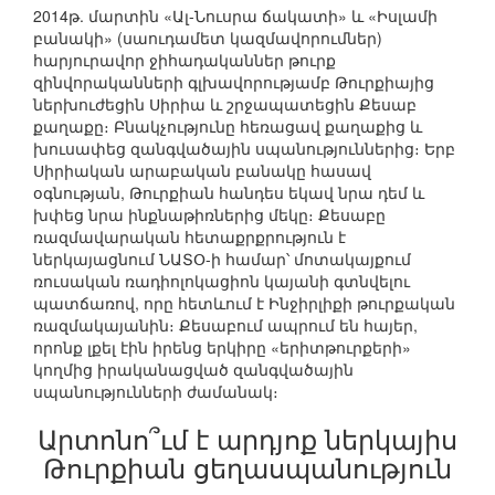
2014թ. մարտին «Ալ-Նուսրա ճակատի» և «Իսլամի
բանակի» (սաուդամետ կազմավորումներ)
հարյուրավոր ջիհադականներ թուրք
զինվորականների գլխավորությամբ Թուրքիայից
ներխուժեցին Սիրիա և շրջապատեցին Քեսաբ
քաղաքը։ Բնակչությունը հեռացավ քաղաքից և
խուսափեց զանգվածային սպանություններից։ Երբ
Սիրիական արաբական բանակը հասավ
օգնության, Թուրքիան հանդես եկավ նրա դեմ և
խփեց նրա ինքնաթիռներից մեկը։ Քեսաբը
ռազմավարական հետաքրքրություն է
ներկայացնում ՆԱՏՕ-ի համար՝ մոտակայքում
ռուսական ռադիոլոկացիոն կայանի գտնվելու
պատճառով, որը հետևում է Ինջիրլիքի թուրքական
ռազմակայանին։ Քեսաբում ապրում են հայեր,
որոնք լքել էին իրենց երկիրը «երիտթուրքերի»
կողմից իրականացված զանգվածային
սպանությունների ժամանակ։
Արտոնո՞ւմ է արդյոք ներկայիս
Թուրքիան ցեղասպանություն