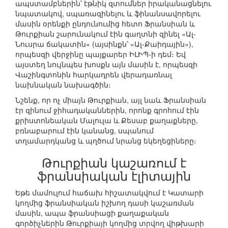
ապստամբներին՝ էթնիկ զտումներ իրականացնելու
նպատակով, սպառազինելու և ֆինանսավորելու
մասին օրենքի ընդունումից հետո Ֆրանսիան և
Թուրքիան շարունակում էին գաղտնի զինել «Ալ-
Նուսրա ճակատին» (այսինքն՝ «Ալ-Քաիդային»),
որպեսզի վերջինը պայքարեր ԻԼԻՊ-ի դեմ։ Եվ
այստեղ նույնպես խոսքն այն մասին է, որպեսզի
Վաշինգտոնին հարկադրեն վերադառնալ
նախնական նախագծին։
Նշենք, որ ոչ միայն Թուրքիան, այլ նաև Ֆրանսիան
էր զինում ջիհադականներին, որոնք գրոհում էին
քրիստոնեական Մալուլա և Քեսաբ քաղաքները,
բռնաբարում էին կանանց, սպանում
տղամարդկանց և պղծում նրանց եկեղեցիները։
Թուրքիան կաշառում է
ֆրանսիական էլիտային
Եթե մամուլում հաճախ հիշատակվում է Կատարի
կողմից ֆրանսիական իշխող դասի կաշառման
մասին, ապա ֆրանսիացի քաղաքական
գործիչներին Թուրքիայի կողմից տրվող վիթխարի