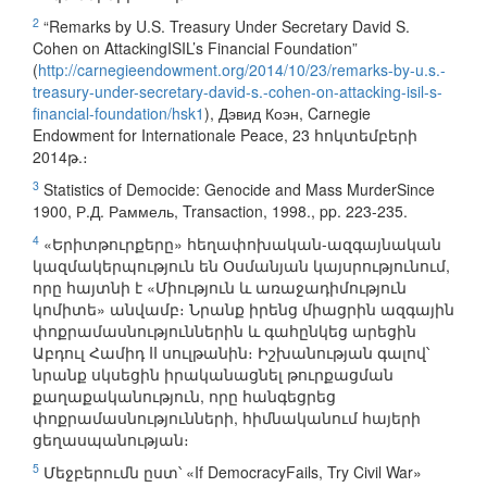
2
“Remarks by U.S. Treasury Under Secretary David S.
Cohen on AttackingISIL’s Financial Foundation”
(
http://carnegieendowment.org/2014/10/23/remarks-by-u.s.-
treasury-under-secretary-david-s.-cohen-on-attacking-isil-s-
financial-foundation/hsk1
), Дэвид Коэн, Carnegie
Endowment for Internationale Peace, 23 հոկտեմբերի
2014թ.։
3
Statistics of Democide: Genocide and Mass MurderSince
1900, Р.Д. Раммель, Transaction, 1998., pp. 223-235.
4
«Երիտթուրքերը» հեղափոխական-ազգայնական
կազմակերպություն են Օսմանյան կայսրությունում,
որը հայտնի է «Միություն և առաջադիմություն
կոմիտե» անվամբ։ Նրանք իրենց միացրին ազգային
փոքրամասնություններին և գահընկեց արեցին
Աբդուլ Համիդ II սուլթանին։ Իշխանության գալով՝
նրանք սկսեցին իրականացնել թուրքացման
քաղաքականություն, որը հանգեցրեց
փոքրամասնությունների, հիմնականում հայերի
ցեղասպանության։
5
Մեջբերումն ըստ՝ «If DemocracyFails, Try Civil War»