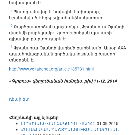
նախագահն է։
11
Պատգամավոր և նախկին նախարար,
նշանակված է եղել եվրահանձնակատար։
12
Բարձրաստիճան պաշտոնյա, Ֆրանսուա Օլանդի
վաղեմի բարեկամը։ Այսօր Ելիսեյան պալատի
գլխավոր քարտուղարն է։
13
Ֆրանսուա Օլանդի վաղեմի բարեկամը։ Այսօր AXA
ապահովագրական գործակալության գլխավոր
տնօրենն է։
http://www.voltairenet.org/article185731.html
«Գլոբուս» վերլուծական հանդես, թիվ 11-12, 2014
դեպի ետ
Հեղինակի այլ նյութեր
ԷՐԴՈՂԱՆԻ ՎԱՐՉԱԿԱՐԳԻ ՎԵՐՋԸ
[01.09.2015]
ՀԱՎԱՔԱԿԱՆ ՊԱՇՏՊԱՆՈՒԹՅԱՆ ԱՐԱԲԱԿԱՆ