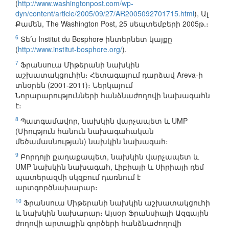
(
http://www.washingtonpost.com/wp-
dyn/content/article/2005/09/27/AR2005092701715.html
), Ալ
Քամեն, The Washington Post, 25 սեպտեմբերի 2005թ.։
6
Տե՛ս Institut du Bosphore ինտերնետ կայքը
(
http://www.institut-bosphore.org/
).
7
Ֆրանսուա Միթերանի նախկին
աշխատակցուհին։ Հետագայում դարձավ Areva-ի
տնօրեն (2001-2011)։ Ներկայում
Նորարարությունների հանձնաժողովի նախագահն
է։
8
Պատգամավոր, նախկին վարչապետ և UMP
(Միություն հանուն նախագահական
մեծամասնության) նախկին նախագահ։
9
Բորդոյի քաղաքապետ, նախկին վարչապետ և
UMP նախկին նախագահ, Լիբիայի և Սիրիայի դեմ
պատերազմի սկզբում դառնում է
արտգործնախարար։
10
Ֆրանսուա Միթերանի նախկին աշխատակցուհի
և նախկին նախարար։ Այսօր Ֆրանսիայի Ազգային
ժողովի արտաքին գործերի հանձնաժողովի