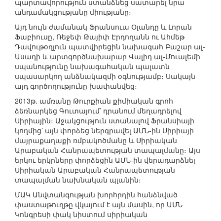
պարտավորություն ստանձնեց սատարել նրա
անդամակցությանը միությանը։
Այդ նույն ժամանակ Ֆրանսուա Օլանդը և Լորան
Ֆաբիուսը, Ռեջեփ Թայիփ Էրդողանն ու Ահմեթ
Դավութօղլուն պատվիրեցին նախագահ Բաշար ալ-
Ասադի և արտգործնախարար Վալիդ ալ-Մուալեմի
սպանությունը նախագահական պալատն
սպասարկող անձնակազմի օգնությամբ։ Սակայն
այդ գործողությունը խափանվեց։
2013թ. ամռանը Թուրքիան քիմիական գրոհ
ձեռնարկեց Գուտայում՝ դրանում մեղադրելով
Սիրիային։ Աջակցություն ստանալով Ֆրանսիայի
կողմից՝ այն փորձեց ներգրավել ԱՄՆ-ին Սիրիայի
մայրաքաղաքի ռմբակոծմանը և Սիրիական
Արաբական Հանրապետության տապալմանը։ Այս
երկու երկրները փորձեցին ԱՄՆ-ին վերադարձնել
Սիրիական Արաբական Հանրապետության
տապալման նախնական պլանին։
ՄԱԿ Անվտանգության խորհրդին հանձնված
փաստաթուղթը վկայում է այն մասին, որ ԱՄՆ
Կոնգրեսի փակ նիստում սիրիական