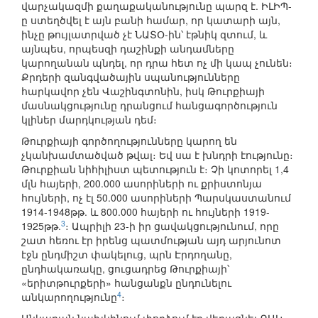
վարչակազմի քաղաքականությունը պարզ է. ԻԼԻՊ-
ը ստեղծվել է այն բանի համար, որ կատարի այն,
ինչը թույլատրված չէ ՆԱՏՕ-ին՝ էթնիկ զտում, և
այնպես, որպեսզի դաշինքի անդամները
կարողանան պնդել, որ դրա հետ ոչ մի կապ չունեն։
Քրդերի զանգվածային սպանությունները
հարկավոր չեն Վաշինգտոնին, իսկ Թուրքիայի
մասնակցությունը դրանցում հանցագործություն
կլիներ մարդկության դեմ։
Թուրքիայի գործողությունները կարող են
չկանխամտածված թվալ։ Եվ սա է խնդրի էությունը։
Թուրքիան նիհիլիստ պետություն է։ Չի կոտորել 1,4
մլն հայերի, 200.000 ասորիների ու քրիստոնյա
հույների, ոչ էլ 50.000 ասորիների Պարսկաստանում
1914-1948թթ. և 800.000 հայերի ու հույների 1919-
3
1925թթ.
։ Ապրիլի 23-ի իր ցավակցությունում, որը
շատ հեռու էր իրենց պատմության այդ արյունոտ
էջն ընդմիշտ փակելուց, պրն Էրդողանը,
ընդհակառակը, ցուցադրեց Թուրքիայի՝
«երիտթուրքերի» հանցանքն ընդունելու
4
անկարողությունը
։