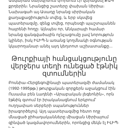
Անկարան նախկինում փորձում էր վերացնել ՔԱԿ
քրդերին։ Նրանցից շատերը փախան Սիրիա։
Նախագահ ալ-Ասադը նրանց սիրիական
քաղաքացիություն տվեց, և երբ սկսվեց
պատերազմը, զենք տվեց, որպեսզի պաշտպանեն
հայրենի հողը։ Այնպես որ, Անկարայի համար
նրանց զանգվածային ոչնչացումը լավ նորություն
կլիներ, իսկ ԻԼԻՊ-ն առանց կողմնակի օգնության
կկարողանար անել այդ կեղտոտ աշխատանքը...
Թուրքիայի հանցակցությունը
վերջերս տեղի ունեցած էթնիկ
զտումներին
Բոսնիա-Հերցեգովինայի պատերազմի ժամանակ
(1992-1995թթ.) թուրքական զորքերն աջակցում էին
Ուսամա բեն Լադենի «Արաբական լեգեոնին», որն
էթնիկ զտում էր իրականացնում երկրում՝
ուղղափառ սերբերի սպանություններ
իրագործելով։ Այդ պատերազմից հետո ողջ
մնացած ջիհադականները միացան Սիրիայում
զինված կազմավորումներին, որոնցից մեկն էլ ԻԼԻՊ-