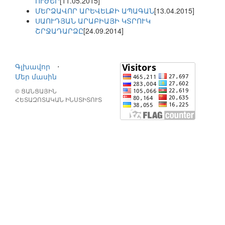
ՈՒԺԵՐ
[11.05.2015]
ՄԵՐՁԱՎՈՐ ԱՐԵՎԵԼՔԻ ԱՊԱԳԱՆ
[13.04.2015]
ՍԱՈՒԴՅԱՆ ԱՐԱԲԻԱՅԻ ԿՏՐՈՒԿ
ՇՐՋԱԴԱՐՁԸ
[24.09.2014]
Գլխավոր
⋅
Մեր մասին
© ՑԱՆՑԱՅԻՆ
ՀԵՏԱԶՈՏԱԿԱՆ ԻՆՍՏԻՏՈՒՏ