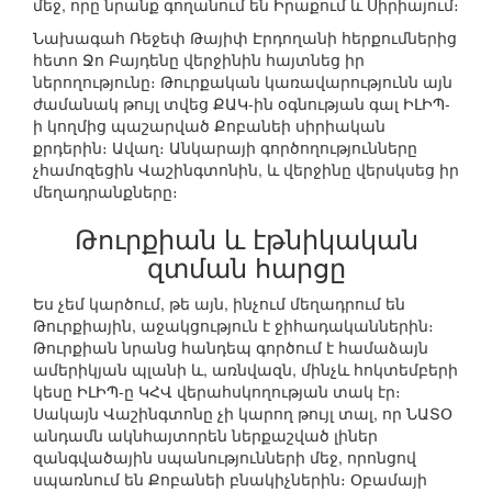
մեջ, որը նրանք գողանում են Իրաքում և Սիրիայում։
Նախագահ Ռեջեփ Թայիփ Էրդողանի հերքումներից
հետո Ջո Բայդենը վերջինին հայտնեց իր
ներողությունը։ Թուրքական կառավարությունն այն
ժամանակ թույլ տվեց ՔԱԿ-ին օգնության գալ ԻԼԻՊ-
ի կողմից պաշարված Քոբանեի սիրիական
քրդերին։ Ավաղ։ Անկարայի գործողությունները
չհամոզեցին Վաշինգտոնին, և վերջինը վերսկսեց իր
մեղադրանքները։
Թուրքիան և էթնիկական
զտման հարցը
Ես չեմ կարծում, թե այն, ինչում մեղադրում են
Թուրքիային, աջակցություն է ջիհադականներին։
Թուրքիան նրանց հանդեպ գործում է համաձայն
ամերիկյան պլանի և, առնվազն, մինչև հոկտեմբերի
կեսը ԻԼԻՊ-ը ԿՀՎ վերահսկողության տակ էր։
Սակայն Վաշինգտոնը չի կարող թույլ տալ, որ ՆԱՏՕ
անդամն ակնհայտորեն ներքաշված լիներ
զանգվածային սպանությունների մեջ, որոնցով
սպառնում են Քոբանեի բնակիչներին։ Օբամայի