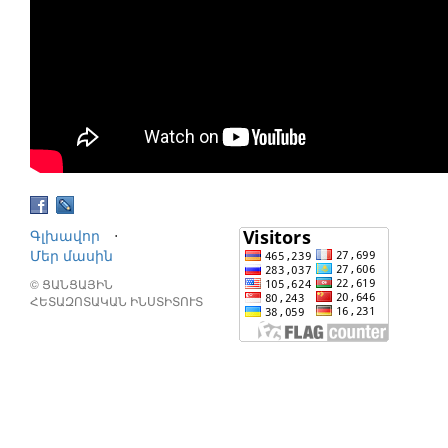
Գլխավոր
⋅
Մեր մասին
© ՑԱՆՑԱՅԻՆ
ՀԵՏԱԶՈՏԱԿԱՆ ԻՆՍՏԻՏՈՒՏ