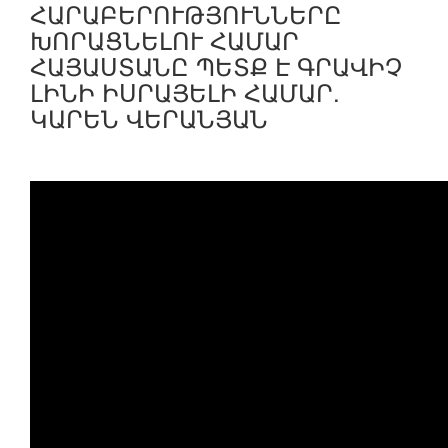
ՀԱՐԱԲԵՐՈՒԹՅՈՒՆՆԵՐԸ
ԽՈՐԱՑՆԵԼՈՒ ՀԱՄԱՐ
ՀԱՅԱՍՏԱՆԸ ՊԵՏՔ Է ԳՐԱՎԻՉ
ԼԻՆԻ ԻՍՐԱՅԵԼԻ ՀԱՄԱՐ.
ԿԱՐԵՆ ՎԵՐԱՆՅԱՆ