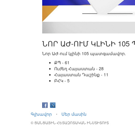
ՆՈՐ ԱԺ-ՈՒՄ ԿԼԻՆԻ 105
Նոր ԱԺ-ում կլինի 105 պատգամավոր.
ՔՊ - 61
Ուժեղ Հայաստան - 28
Հայաստան Դաշինք - 11
ԲՀԿ - 5
Գլխավոր
⋅
Մեր մասին
© ՑԱՆՑԱՅԻՆ ՀԵՏԱԶՈՏԱԿԱՆ ԻՆՍՏԻՏՈՒՏ