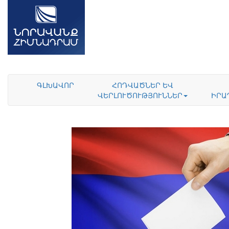
ԳԼԽԱՎՈՐ
ՀՈԴՎԱԾՆԵՐ ԵՎ
ՎԵՐԼՈՒԾՈՒԹՅՈՒՆՆԵՐ
ԻՐԱ