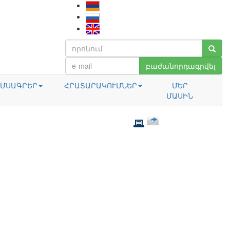
բաժանորդագրվել
ՄՍԱԳՐԵՐ
ՀՐԱՏԱՐԱԿՈՒՄՆԵՐ
ՄԵՐ
ՄԱՍԻՆ