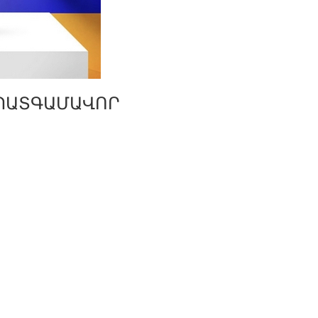
 ՊԱՏԳԱՄԱՎՈՐ