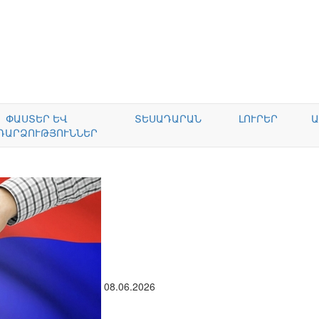
ՓԱՍՏԵՐ ԵՎ
ՏԵՍԱԴԱՐԱՆ
ԼՈՒՐԵՐ
Ա
ԴԱՐՁՈՒԹՅՈՒՆՆԵՐ
08.06.2026