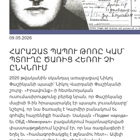
09.05.2026
ՀԱՐԱԶԱՏ ՊԱՊՈՒ ԹՈՌԸ ԿԱՄ՝
ՊՏՈՒՂԸ ԾԱՌԻՑ ՀԵՌՈՒ ՉԻ
ԸՆԿՆՈՒՄ
2020 թվականին սկանդալ առաջացավ Նիկոլ
Փաշինյանի պապի՝ Նիկոլ Վարդանի Փաշինյանի
շուրջ։ «Իրավունք»-ի հետեւողական
ուսումասիրությունը բերեց նրան, որ Փաշինյանը
մայիսի 9-ին հրապարակել էր պապու լուսանկարը՝
նշելով, որ նա ծառայել է Կարմիր բանակում եւ
զոհվել հայրենիքի համար։ Սակայն «Подвиг народа»
եւ ОБД «Мемориал» բազաներում հայտնաբերված
փաստաթղթերում նշվում էր, որ նա ռազմագերի է
եղել եւ «համագործակցել է թշնամու հետ»։ Ավելի
ուշ հրապարակվեց նաեւ գերմանական