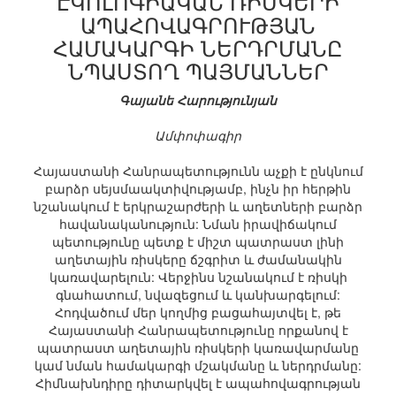
ԷԿՈԼՈԳԻԱԿԱՆ ՌԻՍԿԵՐԻ
ԱՊԱՀՈՎԱԳՐՈՒԹՅԱՆ
ՀԱՄԱԿԱՐԳԻ ՆԵՐԴՐՄԱՆԸ
ՆՊԱՍՏՈՂ ՊԱՅՄԱՆՆԵՐ
Գայանե Հարությունյան
Ամփոփագիր
Հայաստանի Հանրապետությունն աչքի է ընկնում
բարձր սեյսմաակտիվությամբ, ինչն իր հերթին
նշանակում է երկրաշարժերի և աղետների բարձր
հավանականություն: Նման իրավիճակում
պետությունը պետք է միշտ պատրաստ լինի
աղետային ռիսկերը ճշգրիտ և ժամանակին
կառավարելուն: Վերջինս նշանակում է ռիսկի
գնահատում, նվազեցում և կանխարգելում:
Հոդվածում մեր կողմից բացահայտվել է, թե
Հայաստանի Հանրապետությունը որքանով է
պատրաստ աղետային ռիսկերի կառավարմանը
կամ նման համակարգի մշակմանը և ներդրմանը:
Հիմնախնդիրը դիտարկվել է ապահովագրության