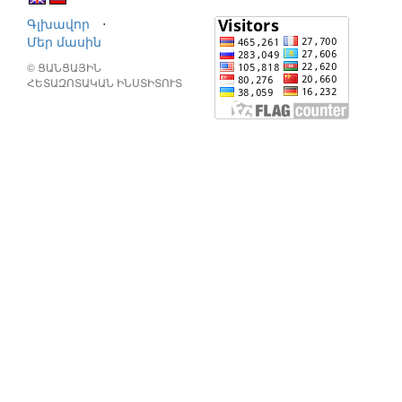
Գլխավոր
⋅
Մեր մասին
© ՑԱՆՑԱՅԻՆ
ՀԵՏԱԶՈՏԱԿԱՆ ԻՆՍՏԻՏՈՒՏ