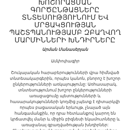
ԽՈՇՈՐԱՑՄԱՆ
ԳՈՐԾԸՆԹԱՑՆԵՐԸ
ՏՆՏԵՍՈՒԹՅՈՒՆՈՒՄ ԵՎ
ՄՐՑԱԿՑՈՒԹՅԱՆ
ՊԱՇՏՊԱՆՈՒԹՅԱՄԲ ԶԲԱՂՎՈՂ
ՄԱՐՄԻՆՆԵՐԻ ԽՆԴԻՐՆԵՐԸ
Արման Մանասերյան
Ամփոփագիր
Շուկայական հարաբերությունների վրա հիմնված
տնտեսակարգերին, որպես կանոն, բնորոշ է խոշոր
ընկերությունների առկայությունը: Առհասարակ,
տնտեսությունում խոշոր ընկերությունների
առաջացումը պետությունների և
հասարակությունների կողմից չպետք է դիտարկվի
որպես բացասական երևույթ, չնայած այն
հանգամանքին, որ դրա հետևանքով կարող են
կրճատվել մանր և միջին բիզնեսի եկամուտները և
առաջանալ զբաղվածության խնդիրներ: