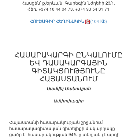
Հասցեն՝ ք.Երևան, Գարեգին Նժդեհի 23/1,
Հեռ. +374 10 44 04 73, +374 93 54 31 71
ՀՈՒՇԱԳԻՐ ՀԵՂԻՆԱԿԻՆ
(104 Kb)
ՀԱՍԱՐԱԿԱՐԳԻ ԸՆԿԱԼՈՒՄԸ
ԵՎ ԴԱՍԱԿԱՐԳԱՅԻՆ
ԳԻՏԱԿՑՈՒԹՅՈՒՆԸ
ՀԱՅԱՍՏԱՆՈՒՄ
Սամվել Մանուկյան
Ամփոփագիր
Հայաստանի հասարակության շրջանում
հասարակագիտական գիտելիքի մակարդակը
ցածր է` hասարակության 94%-ը տեղյակ չէ արդի