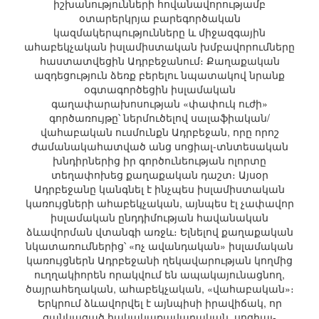
իշխանությունների հովանավորությամբ
օտարերկրյա բարեգործական
կազմակերպությունները և միջազգային
ահաբեկչական իսլամիստական խմբավորումները
հաստատվեցին Ադրբեջանում։ Քաղաքական
ազդեցություն ձեռք բերելու նպատակով նրանք
օգտագործեցին իսլամական
գաղափարախոսության «փափուկ ուժի»
գործառույթը՝ ներմուծելով սալաֆիական/
վահաբական ուսմունքն Ադրբեջան, որը որոշ
ժամանակահատված անց սոցիալ-տնտեսական
խնդիրներից իր գործունեության ոլորտը
տեղափոխեց քաղաքական դաշտ։ Այսօր
Ադրբեջանը կանգնել է ինչպես իսլամիստական
կառույցների ահաբեկչական, այնպես էլ չափավոր
իսլամական ընդդիմության հավանական
ձևավորման վտանգի առջև։ Ելնելով քաղաքական
նկատառումներից՝ «ոչ ավանդական» իսլամական
կառույցներն Ադրբեջանի ղեկավարության կողմից
ուղղակիորեն որակվում են ապակայունացնող,
ծայրահեղական, ահաբեկչական, «վահաբական»։
Երկրում ձևավորվել է այնպիսի իրավիճակ, որ
ցանկացած հակակառավարական, սոցիալ-