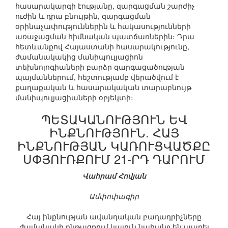
հասարակարգի էությանը, զարգացման շարժիչ
ուժին և դրա բնույթին, զարգացման
օրինաչափություններին և հակասությունների
առաջացման հիմնական պատճառներին։ Դրա
հետևանքով Հայաստանի հասարակությունը,
ժամանակակից մանիպուլյացիոն
տեխնոլոգիաների բարձր զարգացածության
պայմաններում, հեշտությամբ վերածվում է
քաղաքական և հասարակական տարաբնույթ
մանիպուլյացիաների օբյեկտի։
ՊԵՏԱԿԱՆՈՒԹՅՈՒՆ ԵՎ
ԻՆՔՆՈՒԹՅՈՒՆ. ՀԱՅ
ԻՆՔՆՈՒԹՅԱՆ ԿԱՌՈՒՑՎԱԾՔԸ
ՍՓՅՈՒՌՔՈՒՄ 21-ՐԴ ԴԱՐՈՒՄ
Վահրամ Հովյան
Ամփոփագիր
Հայ ինքնության ավանդական բաղադրիչները
ժամանակի ընթացքում կայուն նահանջ են ապրել