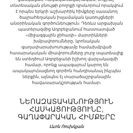
տնտեսական բնույթի բողոքի դրսևորում որակվում
է որպես երկրի աշխարհիկ հիմքերը սասանող
ծայրահեղական իսլամական կառույցների
անօրինական գործունեություն։ Դեռևս արցախյան
պատերազմից Ադրբեջանում հաստատված
«միջազգային ջիհադի» մարտիկների
խմբավորումները, կրոնական
գաղափարախոսությամբ համախմբված
հասարակական միավորումները լուրջ սպառնալիք
են ստեղծում Ադրբեջանի իշխող վարչակազմի
համար, որոնք ապագայում կարող են
ապակայունացնող գործոն հանդիսանալ ինչպես
ներքին, այնպես էլ տարածաշրջանային
հավասարակշռության համար։
ՆԵՈԱԶԱՏԱԿԱՆՈՒԹՅՈՒՆ
ՀԱՍԿԱՑՈՒԹՅՈՒՆԸ,
ԳԱՂԱՓԱՐԱԿԱՆ ՀԻՄՔԵՐԸ
Լևոն Ռուխկյան