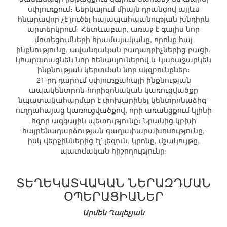
սփյուռքում։ Ներկայում միայն դրանցով այլևս
հնարավոր չէ լուծել հայապահպանության խնդիրն
արտերկրում։ Հետևաբար, առաջ է գալիս նոր
մոտեցումների հրամայականը, որոնք հայ
ինքնությունը, ավանդական բաղադրիչներից բացի,
կհարստացնեն նոր հենասյուներով և կառաջարկեն
ինքնության կերտման նոր սկզբունքներ։
21-րդ դարում սփյուռքահայի ինքնության
ապակենտրոն-հորիզոնական կառուցվածքը
նպատակահարմար է փոխարինել կենտրոնաձիգ-
ուղղահայաց կառուցվածքով, որի առանցքում կլինի
հզոր ազգային պետությունը։ Նրանից կբխի
հայրենադարձության գաղափարախոսությունը,
իսկ վերջիններից էլ՝ լեզուն, կրոնը, մշակույթը,
պատմական հիշողությունը։
ՏԵՂԵԿԱՏՎԱԿԱՆ ՆԵՐԱԶԴՄԱՆ
ՕՊԵՐԱՑԻԱՆԵՐ
Արմեն Ղալեչյան