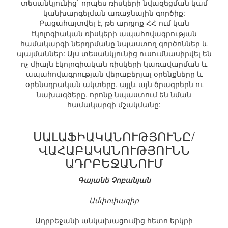
տեսանկյունից` որպես ռիսկերի նվազեցման կամ
կանխարգելման առաջնային գործիք:
Բացահայտվել է, թե արդյոք ՀՀ-ում կան
էկոլոգիական ռիսկերի ապահովագրության
համակարգի ներդրմանը նպաստող գործոններ և
պայմաններ: Այս տեսանկյունից ուսումնասիրվել են
ոչ միայն էկոլոգիական ռիսկերի կառավարման և
ապահովագրության վերաբերյալ օրենքները և
օրենսդրական ակտերը, այլև այն ծրագրերն ու
նախագծերը, որոնք նպաստում են նման
համակարգի մշակմանը:
ՍԱԼԱՖԻԱԿԱՆՈՒԹՅՈՒՆԸ/
ՎԱՀԱԲԱԿԱՆՈՒԹՅՈՒՆՆ
ԱԴՐԲԵՋԱՆՈՒՄ
Գայանե Չոբանյան
Ամփոփագիր
Ադրբեջանի անկախացումից հետո երկրի