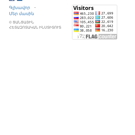
Գլխավոր
⋅
Մեր մասին
© ՑԱՆՑԱՅԻՆ
ՀԵՏԱԶՈՏԱԿԱՆ ԻՆՍՏԻՏՈՒՏ