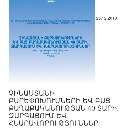
25.12.2018
ՉԻՆԱՍՏԱՆԻ
ԲԱՐԵՓՈԽՈՒՄՆԵՐԻ ԵՎ ԲԱՑ
ՔԱՂԱՔԱԿԱՆՈՒԹՅԱՆ 40 ՏԱՐԻ.
ԶԱՐԳԱՑՈՒՄ ԵՎ
ՀՆԱՐԱՎՈՐՈՒԹՅՈՒՆՆԵՐ