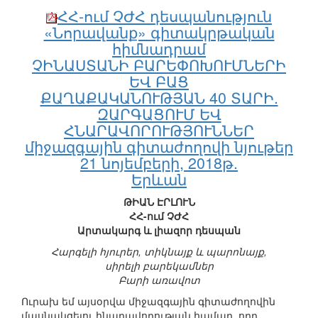
ՀՀ-ում ՉԺՀ դեսպանություն
«Նորավանք» գիտակրթական
հիմնադրամ
ՉԻՆԱՍՏԱՆԻ ԲԱՐԵՓՈԽՈՒՄՆԵՐԻ
ԵՎ ԲԱՑ
ՔԱՂԱՔԱԿԱՆՈՒԹՅԱՆ 40 ՏԱՐԻ.
ԶԱՐԳԱՑՈՒՄ ԵՎ
ՀՆԱՐԱՎՈՐՈՒԹՅՈՒՆՆԵՐ
միջազգային գիտաժողովի նյութեր
21 նոյեմբերի, 2018թ.
Երևան
ԹԻԱՆ ԷՐԼՈՒՆ
ՀՀ-ում ՉԺՀ
Արտակարգ և լիազոր դեսպան
Հարգելի հյուրեր, տիկնայք և պարոնայք,
սիրելի բարեկամներ
Բարի առավոտ
Ուրախ եմ այսօրվա միջազգային գիտաժողովին
մասնակցելու հնարավորության համար, որը