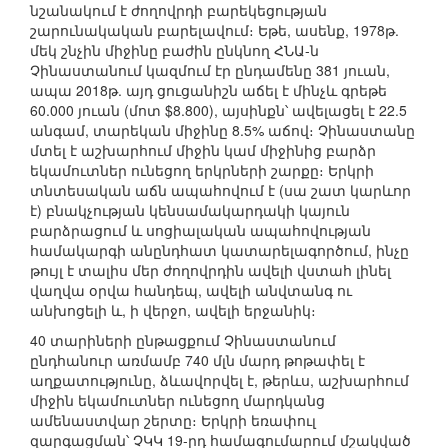
նշանակում է ժողովրդի բարեկեցության
շարունակական բարելավում։ Եթե, ասենք, 1978թ.
մեկ շնչին միջինը բաժին ընկնող ՀՆԱ-ն
Չինաստանում կազմում էր ընդամենը 381 յուան,
ապա 2018թ. այդ ցուցանիշն աճել է մինչև գրեթե
60.000 յուան (մոտ $8.800), այսինքն՝ ավելացել է 22.5
անգամ, տարեկան միջինը 8.5% աճով։ Չինաստանը
մտել է աշխարհում միջին կամ միջինից բարձր
եկամուտներ ունեցող երկրների շարքը։ Երկրի
տնտեսական աճն ապահովում է (սա շատ կարևոր
է) բնակչության կենսամակարդակի կայուն
բարձրացում և սոցիալական ապահովության
համակարգի անընդհատ կատարելագործում, ինչը
թույլ է տալիս մեր ժողովրդին ավելի վստահ լինել
վաղվա օրվա հանդեպ, ավելի անվտանգ ու
անխոցելի և, ի վերջո, ավելի երջանիկ։
40 տարիների ընթացքում Չինաստանում
ընդհանուր առմամբ 740 մլն մարդ թոթափել է
աղքատությունը, ձևավորվել է, թերևս, աշխարհում
միջին եկամուտներ ունեցող մարդկանց
ամենաստվար շերտը։ Երկրի եռափուլ
զարգացման՝ ՉԿԿ 19-րդ համագումարում մշակված