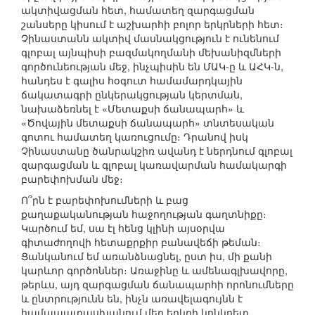
ակտիվացման հետ, համատեղ զարգացման
շանսերը կիսում է աշխարհի բոլոր երկրների հետ։
Չինաստանն ակտիվ մասնակցություն է ունենում
գլոբալ այնպիսի բազմակողմանի մեխանիզմների
գործունեության մեջ, ինչպիսին են ՄԱԿ-ը և ԱՀԿ-ն,
հանդես է գալիս հօգուտ համամարդկային
ճակատագրի ընկերակցության կերտման,
նախաձեռնել է «Մետաքսի ճանապարհ» և
«Ծովային մետաքսի ճանապարհ» տնտեսական
գոտու համատեղ կառուցումը։ Դրանով իսկ
Չինաստանը ծանրակշիռ ավանդ է ներդնում գլոբալ
զարգացման և գլոբալ կառավարման համակարգի
բարեփոխման մեջ։
Ո՞րն է բարեփոխումների և բաց
քաղաքականության հաջողության գաղտնիքը։
Կարծում եմ, սա էլ հենց կլինի այսօրվա
գիտաժողովի հետաքրքիր բանավեճի թեման։
Ցանկանում եմ առանձնացնել, ըստ իս, մի քանի
կարևոր գործոններ։ Առաջինը և ամենագլխավորը,
թերևս, այդ զարգացման ճանապարհի որոնումները
և ընտրությունն են, ինչն առավելագույնն է
համապատասխանում մեր երկրի կոնկրետ