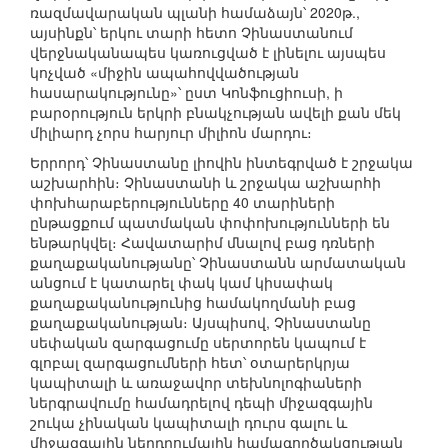
ռազմավարական պլանի համաձայն՝ 2020թ.,
այսինքն՝ երկու տարի հետո Չինաստանում
վերջնականապես կառուցված է լինելու այսպես
կոչված «միջին ապահովվածության
հասարակությունը»՝ ըստ Կոնֆուցիուսի, ի
բարօրություն երկրի բնակչության ավելի քան մեկ
միլիարդ չորս հարյուր միլիոն մարդու։
Երրորդ՝ Չինաստանը լիովին ինտեգրված է շրջակա
աշխարհին։ Չինաստանի և շրջակա աշխարհի
փոխհարաբերությունները 40 տարիների
ընթացքում պատմական փոփոխությունների են
ենթարկվել։ Հավատարիմ մնալով բաց դռների
քաղաքականությանը՝ Չինաստանն արմատական
անցում է կատարել փակ կամ կիսափակ
քաղաքականությունից համակողմանի բաց
քաղաքականության։ Այսպիսով, Չինաստանը
սեփական զարգացումը սերտորեն կապում է
գլոբալ զարգացումների հետ՝ օտարերկրյա
կապիտալի և առաջավոր տեխնոլոգիաների
ներգրավումը համադրելով դեպի միջազգային
շուկա չինական կապիտալի դուրս գալու և
միջազգային ներդրումային համագործակցության