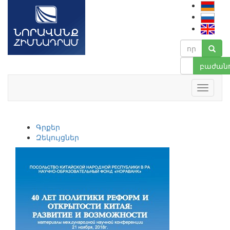
բաժանո
Գրքեր
Զեկույցներ