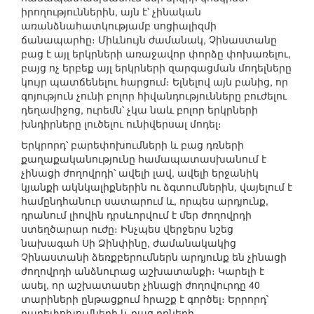
իրողություններին, այն է՝ չինական
առանձնահատկությամբ սոցիալիզմի
ճանապարհը։ Միևնույն ժամանակ, Չինաստանը
բաց է այլ երկրների առաջավոր փորձը փոխառելու,
բայց ոչ երբեք այլ երկրների զարգացման մոդելները
կույր պատճենելու հարցում։ Ելնելով այն բանից, որ
գոյություն չունի բոլոր հիվանդությունները բուժելու
դեղամիջոց, ուրեմն՝ չկա նաև բոլոր երկրների
խնդիրները լուծելու ունիվերսալ մոդել։
Երկրորդ՝ բարեփոխումների և բաց դռների
քաղաքականությունը համապատասխանում է
չինացի ժողովրդի՝ ավելի լավ, ավելի երջանիկ
կյանքի ակնկալիքներին ու ձգտումներին, վայելում է
համընդհանուր սատարում և, որպես արդյունք,
դրանում լիովին դրսևորվում է մեր ժողովրդի
ստեղծարար ուժը։ Ինչպես վերջերս նշեց
նախագահ Սի Ձինփինը, ժամանակակից
Չինաստանի ձեռքբերումներն արդյունք են չինացի
ժողովրդի անձնուրաց աշխատանքի։ Կարելի է
ասել, որ աշխատասեր չինացի ժողովուրդը 40
տարիների ընթացքում հրաշք է գործել։ Երրորդ՝
բարեփոխումների և բաց դռների