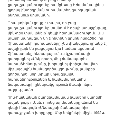
քաղաքականությունը համընթաց է ժամանակին և
գլոբալ ինտեգրման ու համատեղ զարգացման
ընդհանուր միտմանը։
Պրակտիկան ցույց է տալիս, որ բաց
քաղաքականությունը տանում է դեպի առաջընթաց,
մինչդեռ փակ լինելը՝ դեպի հետամնացություն։ Այս
տարի նախագահ Սի Ձինփինը կրկին ընդգծեց, որ
Չինաստանի դարպասները չեն փակվելու, դրանք էլ
ավելի լայն են բացվելու։ Այս համատեքստում
Չինաստանը հետագայում ևս կշարունակի
զարգացնել «Մեկ գոտի, մեկ ճանապարհ»
նախաձեռնությունը, խորացնել փոխշահավետ
միջազգային համագործակցությունը, ջանքեր
գործադրել նոր տիպի միջազգային
հարաբերություններ և համամարդկային
ճակատագրի ընկերակցություն ձևավորելու
ուղղությամբ։
Չին-հայկական բարեկամական կապերը վաղեմի
ավանդույթ ունեն, որոնց արմատները գնում են
դեպի հնագույն «Մետաքսի ճանապարհի»
դարաշրջանի խորքերը։ Մեր երկրների միջև 1992թ.