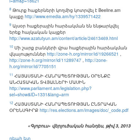
l=am&p=18621
8
Թուրք հաքերների կողմից կոտրվել է Beeline.am
կայքը
http://www.emedia.am/hy/1339571422
9
Այսօր հաքերային հարձակման են ենթարկվել
երեք հայկական կայքեր
http://www.azatutyun.am/content/article/24613469.html
10
Մի շարք բանկերի վրա հաքերային հարձակման
վկայություններ
http://zone-h.org/mirror/id/19266521
,
http://zone-h.org/mirror/id/11289747
,
http://zone-
h.org/mirror/id/7705151
11
ՀԱՅԱՍՏԱՆԻ ՀԱՆՐԱՊԵՏՈՒԹՅԱՆ ՕՐԵՆՔԸ
ԱՆՀԱՏԱԿԱՆ ՏՎՅԱԼՆԵՐԻ ՄԱՍԻՆ
http://www.parliament.am/legislation.php?
sel=show&ID=1331&lang=arm
12
ՀԱՅԱՍՏԱՆԻ ՀԱՆՐԱՊԵՏՈՒԹՅԱՆ ԸՆՏՐԱԿԱՆ
ՕՐԵՆՍԳԻՐՔ
http://res.elections.am/images/doc/_code.pdf
«Գլոբուս» վերլուծական հանդես, թիվ 3, 2013
դեպի ետ