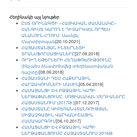
Հեղինակի այլ նյութեր
ԸՍՏ ՕՐԻՆԱԳԾԻ «ՀԱՅԿԱԿԱՆ ԺԱՄԱՆԱԿԸ»
ՀԱՆԳԻՍՏ ԿԱՐՈՂ Է ԴԻՏԱՐԿՎԵԼ ՈՐՊԵՍ
ԱՆԱՆՈՒՆ ՀՂՈՒՄ. Սամվել
Մարտիրոսյան
[20.10.2021]
ՀԱՅԱՍՏԱՆՅԱՆ ԻՆՏԵՐՆԵՏԻ
ՏՐԱՆՍՖՈՐՄԱՑԻԱՆԵՐԸ
[27.09.2018]
ՈՒՂԻՂ ԵԹԵՐՆԵՐԻ ՀԵՂԱՓՈԽՈՒԹՅՈՒՆԸ
(ինչպես ձևափոխվեց տեղեկատվական
դաշտը)
[08.06.2018]
ՀԱՅԱՍՏԱՆԻ ԴԵՄ ՀԱՔԵՐԱՅԻՆ
ՀԱՐՁԱԿՈՒՄՆԵՐԻ ՄԱՍԻՆ
[05.04.2018]
ՀԱՄԱՑԱՆՑԻ ԵՎ ԲՋՋԱՅԻՆ ԿԱՊԻ
ՆԵՐԹԱՓԱՆՑՈՒՄԸ, ՍՈՑԻԱԼԱԿԱՆ ՄԵԴԻԱՆԵՐԸ
ՀԱՅԱՍՏԱՆՈՒՄ (2017Թ.)
[07.12.2017]
ՀԱՅԱՍՏԱՆԸ ԿԻԲԵՌԱՆՎՏԱՆԳՈՒԹՅԱՆ
ՄԻՋԱԶԳԱՅԻՆ ՎԱՐԿԱՆԻՇԱՅԻՆ
ՀԱՄԱԿԱՐԳՈՒՄ
[06.10.2017]
ՀԱՄԱՑԱՆՑԻ ԵՎ ԲՋՋԱՅԻՆ ԿԱՊԻ
ՆԵՐԹԱՓԱՆՑՈՒՄԸ ՀԱՅԱՍՏԱՆՈՒՄ 2016Թ.