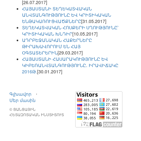
[26.07.2017]
ՀԱՅԱՍՏԱՆԻ ՏԵՂԵԿԱՏՎԱԿԱՆ
ԱՆՎՏԱՆԳՈՒԹՅՈՒՆԸ ԵՎ ԿՐԻՏԻԿԱԿԱՆ
ԵՆԹԱԿԱՌՈՒՑՎԱԾՔՆԵՐԸ
[31.05.2017]
ՏԵՂԵԿԱՏՎԱԿԱՆ ՀՈՍՔԵՐԻ ՍՂՈՒԹՅՈՒՆԸ՝
ԿՐԻՏԻԿԱԿԱՆ ԽՆԴԻՐ
[10.05.2017]
ԱԴՐԲԵՋԱՆԱԿԱՆ ՀԱՔԵՐՆԵՐԸ
ԹԻՐԱԽԱՎՈՐՈՒՄ ԵՆ ՀԱՅ
ՕԳՏԱՏԵՐԵՐԻՆ
[29.03.2017]
ՀԱՅԱՍՏԱՆԻ ՀԱՍԱՐԱԿՈՒԹՅՈՒՆԸ ԵՎ
ԿԻԲԵՌԱՆՎՏԱՆԳՈՒԹՅՈՒՆԸ․ ԻՐԱՎԻՃԱԿԸ
2016Թ.
[30.01.2017]
Գլխավոր
⋅
Մեր մասին
© ՑԱՆՑԱՅԻՆ
ՀԵՏԱԶՈՏԱԿԱՆ ԻՆՍՏԻՏՈՒՏ