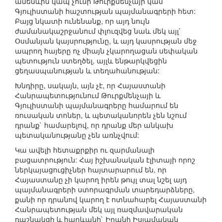
ամենևին կապ չունի Թուրքմենչայի կամ
Գյուլիստանի հաշտության պայմանագրերի հետ:
Բայց նկատի ունենանք, որ այդ նույն
ժամանակաշրջանում փլուզվեց նաև մեկ այլ`
Օսմանյան կայսրությունը, և այդ կասրության մեջ
ապրող հայերը ոչ միայն չկարողացան սեփական
պետություն ստեղծել, այլև ենթարկվեցին
ցեղասպանության և տեղահանության:
Խնդիրը, սակայն, այն չէ, որ Հայաստանի
Հանրապետությունում Թուրքմենչայի և
Գյուլիստանի պայմանագրերը համարում են
ռուսական տոներ, և պետականորեն չեն նշում
դրանք` համարելով, որ դրանք մեր անկախ
պետականությանը չեն առնչվում:
Կա ավելի հետաքրքիր ու զարմանալի
բացատրություն: Հայ իշխանական էլիտայի որոշ
ներկայացուցիչներ հայտարարում են, որ
Հայաստանը չի կարող իրեն թույլ տալ նշել այդ
պայմանագրերի ստորագրման տարեդարձները,
քանի որ դրանով կարող է ոտնահարել Հայաստանի
Հանրապետության մեկ այլ ռազմավարական
դաշնակցի և հարևանի` Իրանի Իսլամական