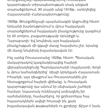
կայսրության տիրապետության տակ անցած
տարածքներում, 90 տարի անց`1918թ., ստեղծվեց
Հայաստանի Հանրապետությունը:
1828թ. Թուրքմենչայի պայմանագրի կնքումից հետո
Երևանի խանությունում և մյուս հայկական
տարածքներում հայկական բնակչությունը կազմում
էր 20 տոկոս, բացառությամբ Սյունիքի և
Ղարաբաղի: Եվ նույնիսկ այդ հայկական
բնակչության մի զգալի մասը հայախոս չէր, նրանց
մի մասը նույնիսկ իսլամադավան էր:
Ինչ արեց Ռուսաստանը 1828թ. հետո: Պետական
մակարդակով կազմակերպվեց հայերի
վերաբնակեցումը Պարսկաստանի Սալմաստի, Խոյի
և մյուս նահանգներից` դեպի Արևելյան Հայաստան:
Իհարկե, այս դեպքում ևս Ռուսաստանին չէր
հետաքրքրում հայերի վիճակը, և Ռուսական
կայսրությունը դա անում էր սեփական շահերի
համար, նպատակ ունենալով ամրացնել իր
սահմանները, համարելով, որ քրիստոնյա հայ
հպատակներն ավելի հուսալի են, քան
իսլամադավան թաթարներն ու քրդերը: Ճիշտ է նաև