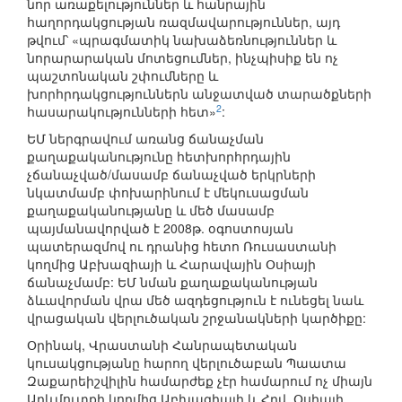
նոր առաքելություններ և հանրային
հաղորդակցության ռազմավարություններ, այդ
թվում՝ «պրագմատիկ նախաձեռնություններ և
նորարարական մոտեցումներ, ինչպիսիք են ոչ
պաշտոնական շփումները և
խորհրդակցություններն անջատված տարածքների
2
հասարակությունների հետ»
:
ԵՄ ներգրավում առանց ճանաչման
քաղաքականությունը հետխորհրդային
չճանաչված/մասամբ ճանաչված երկրների
նկատմամբ փոխարինում է մեկուսացման
քաղաքականությանը և մեծ մասամբ
պայմանավորված է 2008թ. օգոստոսյան
պատերազմով ու դրանից հետո Ռուսաստանի
կողմից Աբխազիայի և Հարավային Օսիայի
ճանաչմամբ: ԵՄ նման քաղաքականության
ձևավորման վրա մեծ ազդեցություն է ունեցել նաև
վրացական վերլուծական շրջանակների կարծիքը:
Օրինակ, Վրաստանի Հանրապետական
կուսակցությանը հարող վերլուծաբան Պաատա
Զաքարեիշվիլին համարժեք չէր համարում ոչ միայն
Արևմուտքի կողմից Աբխազիայի և Հրվ. Օսիայի