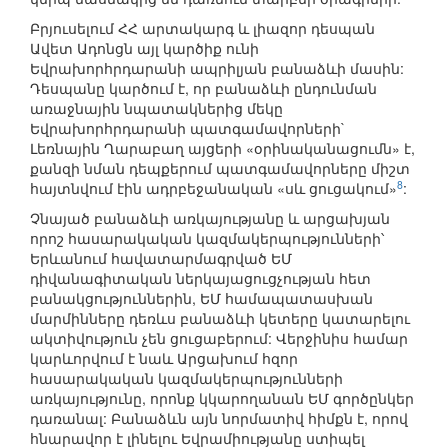
Բրյուսելում ՀՀ արտակարգ և լիազոր դեսպան
Ավետ Ադոնցն այլ կարծիք ունի
Եվրախորհրդարանի ապրիլյան բանաձևի մասին:
Դեսպանը կարծում է, որ բանաձևի ընդունման
առաջնային նպատակներից մեկը
Եվրախորհրդարանի պատգամավորների`
Լեռնային Ղարաբաղ այցերի «օրինականացումն» է,
քանզի նման դեպքերում պատգամավորները միշտ
8
հայտնվում էին ադրբեջանական «սև ցուցակում»
:
Չնայած բանաձևի առկայությանը և արցախյան
որոշ հասարակական կազմակերպությունների՝
Երևանում հավատարմագրված ԵՄ
դիվանագիտական ներկայացուցչության հետ
բանակցություններին, ԵՄ համապատասխան
մարմինները դեռևս բանաձևի կետերը կատարելու
ակտիվություն չեն ցուցաբերում: Վերջինիս համար
կարևորվում է նաև Արցախում հզոր
հասարակական կազմակերպությունների
առկայությունը, որոնք կկարողանան ԵՄ գործընկեր
դառանալ: Բանաձևն այն նորմատիվ հիմքն է, որով
հնարավոր է լինելու Եվրամիությանը ստիպել