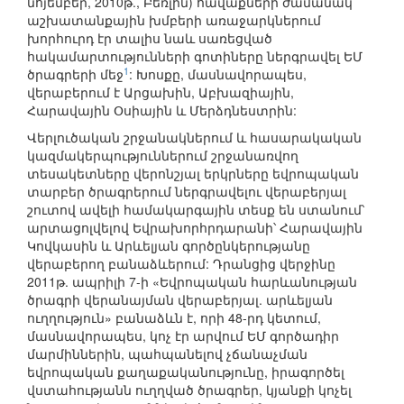
նոյեմբեր, 2010թ., Բեռլին) հավաքների ժամանակ
աշխատանքային խմբերի առաջարկներում
խորհուրդ էր տալիս նաև սառեցված
հակամարտությունների գոտիները ներգրավել ԵՄ
1
ծրագրերի մեջ
: Խոսքը, մասնավորապես,
վերաբերում է Արցախին, Աբխազիային,
Հարավային Օսիային և Մերձդնեստրին:
Վերլուծական շրջանակներում և հասարակական
կազմակերպություններում շրջանառվող
տեսակետները վերոնշյալ երկրները եվրոպական
տարբեր ծրագրերում ներգրավելու վերաբերյալ
շուտով ավելի համակարգային տեսք են ստանում՝
արտացոլվելով Եվրախորհրդարանի՝ Հարավային
Կովկասին և Արևելյան գործընկերությանը
վերաբերող բանաձևերում: Դրանցից վերջինը
2011թ. ապրիլի 7-ի «Եվրոպական հարևանության
ծրագրի վերանայման վերաբերյալ. արևելյան
ուղղություն» բանաձևն է, որի 48-րդ կետում,
մասնավորապես, կոչ էր արվում ԵՄ գործադիր
մարմիններին, պահպանելով չճանաչման
եվրոպական քաղաքականությունը, իրագործել
վստահությանն ուղղված ծրագրեր, կյանքի կոչել