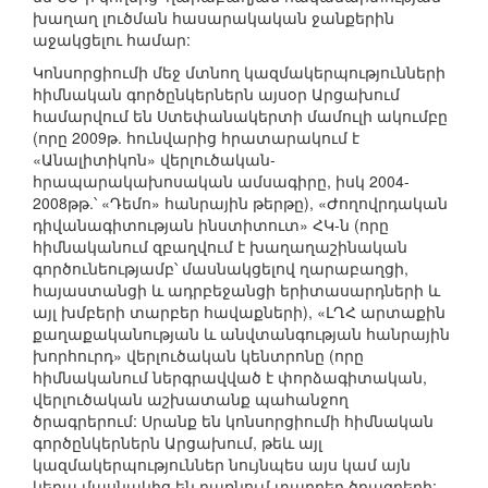
խաղաղ լուծման հասարակական ջանքերին
աջակցելու համար:
Կոնսորցիումի մեջ մտնող կազմակերպությունների
հիմնական գործընկերներն այսօր Արցախում
համարվում են Ստեփանակերտի մամուլի ակումբը
(որը 2009թ. հունվարից հրատարակում է
«Անալիտիկոն» վերլուծական-
հրապարակախոսական ամսագիրը, իսկ 2004-
2008թթ.՝ «Դեմո» հանրային թերթը), «Ժողովրդական
դիվանագիտության ինստիտուտ» ՀԿ-ն (որը
հիմնականում զբաղվում է խաղաղաշինական
գործունեությամբ՝ մասնակցելով ղարաբաղցի,
հայաստանցի և ադրբեջանցի երիտասարդների և
այլ խմբերի տարբեր հավաքների), «ԼՂՀ արտաքին
քաղաքականության և անվտանգության հանրային
խորհուրդ» վերլուծական կենտրոնը (որը
հիմնականում ներգրավված է փորձագիտական,
վերլուծական աշխատանք պահանջող
ծրագրերում: Սրանք են կոնսորցիումի հիմնական
գործընկերներն Արցախում, թեև այլ
կազմակերպություններ նույնպես այս կամ այն
կերպ մասնակից են դառնում տարբեր ծրագրերի: