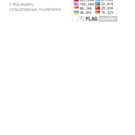
© ՑԱՆՑԱՅԻՆ
ՀԵՏԱԶՈՏԱԿԱՆ ԻՆՍՏԻՏՈՒՏ