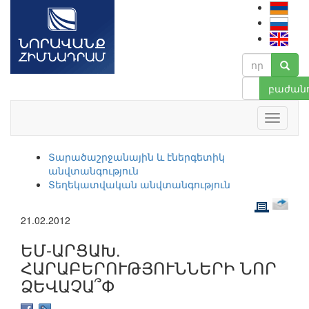
բաժանո
Տարածաշրջանային և էներգետիկ
անվտանգություն
Տեղեկատվական անվտանգություն
21.02.2012
ԵՄ-ԱՐՑԱԽ.
ՀԱՐԱԲԵՐՈՒԹՅՈՒՆՆԵՐԻ ՆՈՐ
ՁԵՎԱՉԱ՞Փ