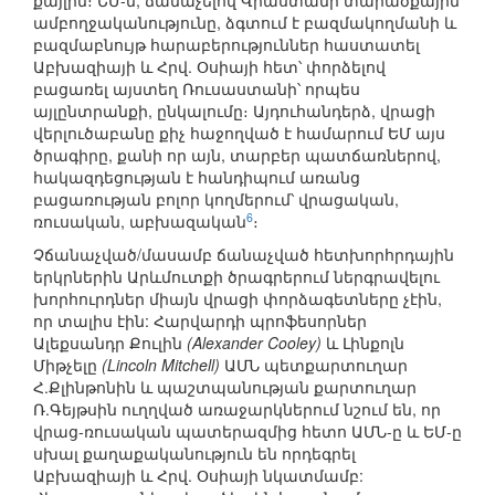
քայլին։ ԵՄ-ն, ճանաչելով Վրաստանի տարածքային
ամբողջականությունը, ձգտում է բազմակողմանի և
բազմաբնույթ հարաբերություններ հաստատել
Աբխազիայի և Հրվ. Օսիայի հետ՝ փորձելով
բացառել այստեղ Ռուսաստանի՝ որպես
այլընտրանքի, ընկալումը։ Այդուհանդերձ, վրացի
վերլուծաբանը քիչ հաջողված է համարում ԵՄ այս
ծրագիրը, քանի որ այն, տարբեր պատճառներով,
հակազդեցության է հանդիպում առանց
բացառության բոլոր կողմերում՝ վրացական,
6
ռուսական, աբխազական
։
Չճանաչված/մասամբ ճանաչված հետխորհրդային
երկրներին Արևմուտքի ծրագրերում ներգրավելու
խորհուրդներ միայն վրացի փորձագետները չէին,
որ տալիս էին: Հարվարդի պրոֆեսորներ
Ալեքսանդր Քուլին
(Alexander Cooley)
և Լինքոլն
Միթչելը
(Lincoln Mitchell)
ԱՄՆ պետքարտուղար
Հ.Քլինթոնին և պաշտպանության քարտուղար
Ռ.Գեյթսին ուղղված առաջարկներում նշում են, որ
վրաց-ռուսական պատերազմից հետո ԱՄՆ-ը և ԵՄ-ը
սխալ քաղաքականություն են որդեգրել
Աբխազիայի և Հրվ. Օսիայի նկատմամբ: