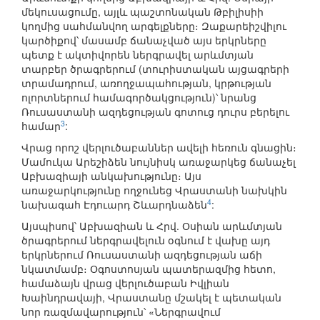
մեկուսացումը, այլև պաշտոնական Թբիլիսիի
կողմից սահմանվող արգելքները։ Զաքարեիշվիլու
կարծիքով՝ մասամբ ճանաչված այս երկրները
պետք է ակտիվորեն ներգրավել արևմտյան
տարբեր ծրագրերում (տուրիստական այցագրերի
տրամադրում, առողջապահության, կրթության
ոլորտներում համագործակցություն)՝ նրանց
Ռուսաստանի ազդեցության գոտուց դուրս բերելու
3
համար
:
Վրաց որոշ վերլուծաբաններ ավելի հեռուն գնացին։
Մամուկա Արեշիձեն նույնիսկ առաջարկեց ճանաչել
Աբխազիայի անկախությունը։ Այս
առաջարկությունը ողջունեց Վրաստանի նախկին
4
նախագահ Էդուարդ Շևարդնաձեն
:
Այսպիսով՝ Աբխազիան և Հրվ. Օսիան արևմտյան
ծրագրերում ներգրավելուն օգնում է վախը այդ
երկրներում Ռուսաստանի ազդեցության աճի
նկատմամբ։ Օգոստոսյան պատերազմից հետո,
համաձայն վրաց վերլուծաբան Իվլիան
Խաինդրավայի, Վրաստանը մշակել է պետական
նոր ռազմավարություն՝ «Ներգրավում