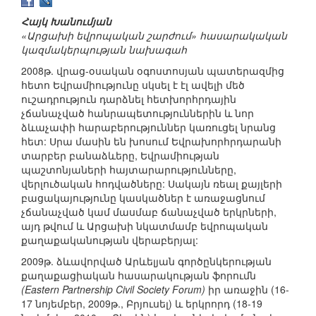
Հայկ Խանումյան
«Արցախի եվրոպական շարժում» հասարակական
կազմակերպության նախագահ
2008թ. վրաց-օսական օգոստոսյան պատերազմից
հետո Եվրամիությունը սկսել է էլ ավելի մեծ
ուշադրություն դարձնել հետխորհրդային
չճանաչված հանրապետություններին և նոր
ձևաչափի հարաբերություններ կառուցել նրանց
հետ: Սրա մասին են խոսում Եվրախորհրդարանի
տարբեր բանաձևերը, Եվրամիության
պաշտոնյաների հայտարարությունները,
վերլուծական հոդվածները: Սակայն ռեալ քայլերի
բացակայությունը կասկածներ է առաջացնում
չճանաչված կամ մասմաբ ճանաչված երկրների,
այդ թվում և Արցախի նկատմամբ եվրոպական
քաղաքականության վերաբերյալ:
2009թ. ձևավորված Արևելյան գործընկերության
քաղաքացիական հասարակության ֆորումն
(Eastern Partnership Civil Society Forum)
իր առաջին (16-
17 նոյեմբեր, 2009թ., Բրյուսել) և երկրորդ (18-19