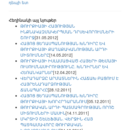
դեպի ետ
Հեղինակի այլ նյութեր
ԹՈՒՐՔԻԱՅԻ ՀԱՅՈՒԹՅԱՆ
ԻՆՔՆԱԿԱԶՄԱԿԵՐՊՄԱՆ ԴՐՍԵՎՈՐՈՒՄՆԵՐԻ
ՇՈՒՐՋ
[31.05.2012]
ՀԱՅՈՑ ՑԵՂԱՍՊԱՆՈՒԹՅԱՆ ԽՆԴԻՐԸ ԵՎ
ԹՈՒՐՔԻԱՅԻ ՔԱՂԱՔԱԿԱՆՈՒԹՅԱՆ ԱՐԴԻ
ՄԻՏՈՒՄՆԵՐԸ
[14.05.2012]
ԹՈՒՐՔԻԱՅԻ ԻՍԼԱՄԱՑՎԱԾ ՀԱՅԵՐԻ ԹԵՄԱՅԻ
ՈՒՍՈՒՄՆԱՍԻՐՈՒԹՅՈՒՆԸ. ԽՆԴԻՐՆԵՐ ԵՎ
ՀԵՌԱՆԿԱՐՆԵՐ
[12.04.2012]
ՎԵՐԱԴԱՐՁԸ ԱՐՄԱՏՆԵՐԻՆ ՀԱՃԱԽ ԲԱՑՈՒՄ Է
ՀԱՅՐԵՆԱԴԱՐՁՈՒԹՅԱՆ
ՃԱՆԱՊԱՐՀԸ
[28.12.2011]
ՀԱՅՈՑ ՑԵՂԱՍՊԱՆՈՒԹՅԱՆ ԽՆԴԻՐԸ
ԹՈՒՐՔԻԱՅԻ ԽՈՐՀՐԴԱՐԱՆՈՒՄ
[05.12.2011]
ԹՈՒՐՔԱԿԱՆ ԱՐԴԻ ՊԱՏՄԱԳՐՈՒԹՅԱՆ ՈՐՈՇ
ՄԻՏՈՒՄՆԵՐԻ ՄԱՍԻՆ
[14.11.2011]
ՄԿՐՏԻՉ ՇԵԼԵՖՅԱՆ. ՎԵՐՋԻՆ ՀԱՅ
ՊԱՏԳԱՄԱՎՈՐԸ ԹՈՒՐՔԱԿԱՆ