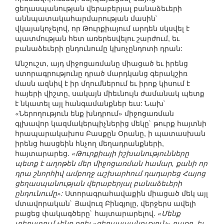
ցեղասպանության վերաբերյալ բանաձեւերի
աննպատակահարմարության մասին`
վկայակոչելով, որ Թուրքիայում արդեն սկսվել է
պատմության հետ առերեսվելու շարժում, եւ
բանաձեւերի ընդունումը կխոչընդոտի դրան:
Անշուշտ, այդ միջոցառմանը միացած եւ իրենց
ստորագրությունը դրած մարդկանց գերակշիռ
մասն ազնիվ է իր մղումներում եւ իրոք կիսում է
հայերի վիշտը, սակայն միեւնույն ժամանակ պետք
է նկատել այլ հանգամանքներ եւս: Նախ`
«Ներողություն ենք խնդրում» միջոցառման
գլխավոր կազմակերպիչներից մեկը` թուրք հայտնի
հրապարակախոս Բասքըն Օրանը, ի պատասխան
իրենց հասցեին հնչող մեղադրանքների,
հայտարարեց.
«Թուրքիայի իշխանությունները
պետք է աղոթեն մեր միջոցառման համար, քանի որ
դրա շնորհիվ ամբողջ աշխարհում դադարեց Հայոց
ցեղասպանության վերաբերյալ բանաձեւերի
ընդունումը»:
Ստորագրահավաքին միացած մեկ այլ
մտավորական` Յավուզ Բինգյոլը, վերջերս ավելի
բացեց փակագծերը` հայտարարելով.
«Մենք
տեքստում չենք դրել «ցեղասպանություն» բառը, եւ