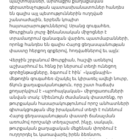
պաշտոնյաներ, արտաքին քաղաքական
գերատեսչության պատասխանատուներ հանդես
են գալիս այլ պետություններին ուղղված
շանտաժային, երբեմն կոպիտ
հայտարարություններով: Սրանց զուգահեռ,
Թուրքիան լուրջ ֆինանսական միջոցներ է
տրամադրում զանազան վարձու պատմաբանների,
որոնք հանդես են գալիս Հայոց ցեղասպանության
փաստը հերքող գրքերով, հոդվածներով եւ այլն:
Վերջին շրջանում Թուրքիան, հաշվի առնելով
աշխարհում եւ հենց իր ներսում տեղի ունեցող
գործընթացները, ձգտում է հին` «կացնային»
մեթոդին զուգահեռ մշակել եւ կիրառել ավելի նուրբ,
ճկուն քաղաքականություն, որը շատ հաճախ
քողարկվում է «պրոհայկական» միջոցառումների
անվան տակ: Միեւնույն ժամանակ փաստենք, որ
թուրքական հասարակությունում որոշ անհատների
գիտակցության մեջ իրականում տեղի է ունենում
Հայոց ցեղասպանության փաստի ճանաչման
առումով որոշակի տեղաշարժ, ինչը, սակայն,
թուրքական քաղաքական մեքենան փորձում է
ուղղորդել եւ կառավարել իրեն ձեռնտու