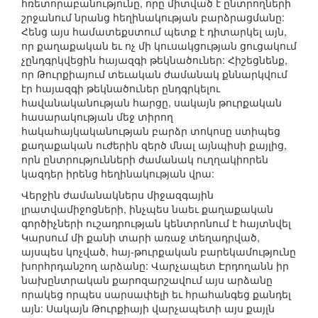
հռետորաբանությունը, որը միտված է ընտրողների
շրջանում նրանց հեղինակության բարձրացմանը:
Հենց այս համատեքստում պետք է դիտարկել այն,
որ քաղաքական եւ ոչ մի կուսակցության ցուցակում
չընդգրկվեցին հայազգի թեկնածուներ: Հիշեցնենք,
որ Թուրքիայում տեւական ժամանակ քննարկվում
էր հայազգի թեկնածուներ ընդգրկելու
հավանականության հարցը, սակայն թուրքական
հասարակության մեջ տիրող
հակահայկականության բարձր տոկոսը ստիպեց
քաղաքական ուժերին զերծ մնալ այնպիսի քայլից,
որն ընտրությունների ժամանակ ուղղակիորեն
կազդեր իրենց հեղինակության վրա:
Վերջին ժամանակներս միջազգային
լրատվամիջոցների, ինչպես նաեւ քաղաքական
գործիչների ուշադրության կենտրոնում է հայտնվել
Կարսում մի քանի տարի առաջ տեղադրված,
այսպես կոչված, հայ-թուրքական բարեկամությունը
խորհրդանշող արձանը: Վարչապետ Էրդողանն իր
նախընտրական քարոզարշավում այս արձանը
որակեց որպես սարսափելի եւ հրահանգեց քանդել
այն: Սակայն Թուրքիայի վարչապետի այս քայլն