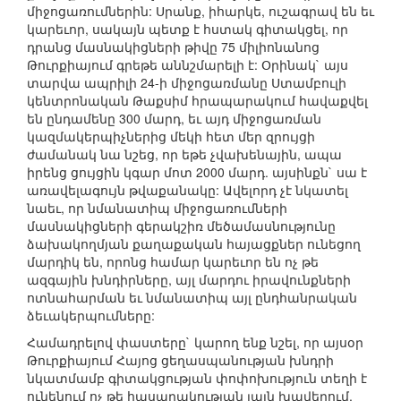
միջոցառումներին: Սրանք, իհարկե, ուշագրավ են եւ
կարեւոր, սակայն պետք է հստակ գիտակցել, որ
դրանց մասնակիցների թիվը 75 միլիոնանոց
Թուրքիայում գրեթե աննշմարելի է: Օրինակ` այս
տարվա ապրիլի 24-ի միջոցառմանը Ստամբուլի
կենտրոնական Թաքսիմ հրապարակում հավաքվել
են ընդամենը 300 մարդ, եւ այդ միջոցառման
կազմակերպիչներից մեկի հետ մեր զրույցի
ժամանակ նա նշեց, որ եթե չվախենային, ապա
իրենց ցույցին կգար մոտ 2000 մարդ. այսինքն` սա է
առավելագույն թվաքանակը: Ավելորդ չէ նկատել
նաեւ, որ նմանատիպ միջոցառումների
մասնակիցների գերակշիռ մեծամասնությունը
ձախակողմյան քաղաքական հայացքներ ունեցող
մարդիկ են, որոնց համար կարեւոր են ոչ թե
ազգային խնդիրները, այլ մարդու իրավունքների
ոտնահարման եւ նմանատիպ այլ ընդհանրական
ձեւակերպումները:
Համադրելով փաստերը` կարող ենք նշել, որ այսօր
Թուրքիայում Հայոց ցեղասպանության խնդրի
նկատմամբ գիտակցության փոփոխություն տեղի է
ունենում ոչ թե հասարակության լայն խավերում,