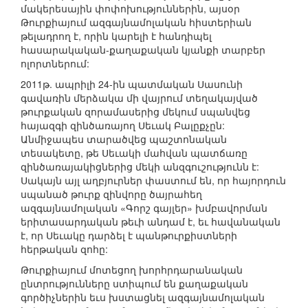
մակերեսային փոփոխություններին, այսօր
Թուրքիայում ազգայնամոլական հիստերիան
թելադրող է, որին կարելի է հանդիպել
հասարակական-քաղաքական կյանքի տարբեր
ոլորտներում:
2011թ. ապրիլի 24-ին պատմական Սասունի
գավառին մերձակա մի վայրում տեղակայված
թուրքական զորամասերից մեկում սպանվեց
հայազգի զինծառայող Սեւակ Բալըքչըն:
Անմիջապես տարածվեց պաշտոնական
տեսակետը, թե Սեւակի մահվան պատճառը
զինծառայակիցներից մեկի անզգուշությունն է:
Սակայն այլ աղբյուրներ փաստում են, որ հայորդուն
սպանած թուրք զինվորը ծայրահեղ
ազգայնամոլական «Գորշ գայլեր» խմբավորման
երիտասարդական թեւի անդամ է, եւ հավանական
է, որ Սեւակը դարձել է պանթուրքիստների
հերթական զոհը:
Թուրքիայում մոտեցող խորհրդարանական
ընտրությունները ստիպում են քաղաքական
գործիչներին եւս խստացնել ազգայնամոլական