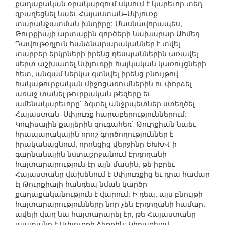
քաղաքական օրակարգում սկսում է կարեւոր տեղ
զբաղեցնել նաեւ Հայաստան–Սփյուռք
տարանջատման խնդիրը: Մասնավորապես,
Թուրքիայի արտաքին գործերի նախարար Ահմեդ
Դավութօղլուն հանձնարարականներ է տվել
տարբեր երկրների իրենց դեսպաններին առավել
սերտ աշխատել Սփյուռքի հայկական կառույցների
հետ, անգամ ներկա գտնվել իրենց բնույթով
հակաթուրքական միջոցառումներին ու փորձել
առաջ տանել թուրքական թեզերը եւ
ամենակարեւորը` ձգտել անջրպետներ ստեղծել
Հայաստան–Սփյուռք հարաբերություններում:
Կուլիսային քայլերին զուգահեռ` Թուրքիան նաեւ
հրապարակային որոշ գործողություններ է
իրականացնում, որոնցից վերջինը ԵԽԽՎ-ի
գարնանային նստաշրջանում Էրդողանի
հայտարարություն էր այն մասին, թե իբրեւ
Հայաստանը վախենում է Սփյուռքից եւ դրա համար
էլ Թուրքիայի հանդեպ նման կարծր
քաղաքականություն է վարում: Ի դեպ, այս բնույթի
հայտարարությունները նոր չեն Էրդողանի համար.
ավելի վաղ նա հայտարարել էր, թե Հայաստանը
պատանդ է Սփյուռքի ձեռքին: Կիրառելով