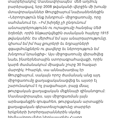
տարբերակով: Մասնավորապես` մեծ աղմուկ
բարձրացավ, երբ 2008 թվականի վերջին մի խումբ
մտավորականներ Թուրքիայում նախաձեռնեցին
«Ներողություն ենք խնդրում» միջոցառումը, որը
սահմանում էր.
«Իմ խիղճը չի ընդունում
անտարբերությունն ու ուրացումը հանդեպ Մեծ
եղեռնի, որին ենթարկվեցին օսմանյան հայերը 1915
թվականին: Ես մերժում եմ այս անարդարությունը,
կիսում եմ իմ հայ քույրերի եւ եղբայրների
զգացմունքներն ու ցավերը եւ ներողություն եմ
խնդրում նրանցից»:
Այս միջոցառումը վերածվեց
նաեւ ինտերնետային ստորագրահավաքի, որին
կարճ ժամանակում միացան շուրջ 30 հազար
մարդիկ: Իհարկե, սա աննախադեպ էր
Թուրքիայում, սակայն որոշ ժամանակ անց այդ
միջոցառումը քաղաքականացվեց եւ այսօր էլ
շարունակում է ոչ բացահայտ, բայց մնալ
թուրքական քաղաքական մեքենայի զինանոցում:
Մասնավորապես, այս միջոցառման լայն
արձագանքին զուգահեռ, թուրքական արտաքին
քաղաքական գերատեսչությունը տարբեր
երկրների խորհրդարաններին սկսեց
հիմնավորումներ ներկայացնել Հայոց