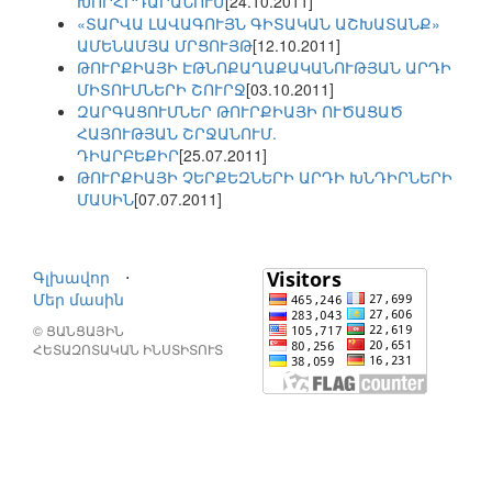
ԽՈՐՀՐԴԱՐԱՆՈՒՄ
[24.10.2011]
«ՏԱՐՎԱ ԼԱՎԱԳՈՒՅՆ ԳԻՏԱԿԱՆ ԱՇԽԱՏԱՆՔ»
ԱՄԵՆԱՄՅԱ ՄՐՑՈՒՅԹ
[12.10.2011]
ԹՈՒՐՔԻԱՅԻ ԷԹՆՈՔԱՂԱՔԱԿԱՆՈՒԹՅԱՆ ԱՐԴԻ
ՄԻՏՈՒՄՆԵՐԻ ՇՈՒՐՋ
[03.10.2011]
ԶԱՐԳԱՑՈՒՄՆԵՐ ԹՈՒՐՔԻԱՅԻ ՈՒԾԱՑԱԾ
ՀԱՅՈՒԹՅԱՆ ՇՐՋԱՆՈՒՄ.
ԴԻԱՐԲԵՔԻՐ
[25.07.2011]
ԹՈՒՐՔԻԱՅԻ ՉԵՐՔԵԶՆԵՐԻ ԱՐԴԻ ԽՆԴԻՐՆԵՐԻ
ՄԱՍԻՆ
[07.07.2011]
Գլխավոր
⋅
Մեր մասին
© ՑԱՆՑԱՅԻՆ
ՀԵՏԱԶՈՏԱԿԱՆ ԻՆՍՏԻՏՈՒՏ