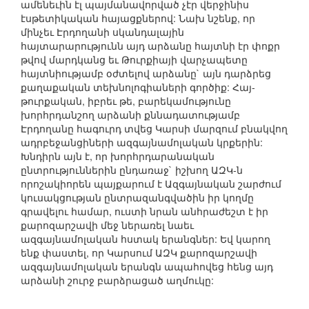
ամենեւին էլ պայմանավորված չէր վերջինիս
էսթետիկական հայացքներով: Նախ նշենք, որ
մինչեւ Էրդողանի սկանդալային
հայտարարությունն այդ արձանը հայտնի էր փոքր
թվով մարդկանց եւ Թուրքիայի վարչապետը
հայտնիությամբ օժտելով արձանը` այն դարձրեց
քաղաքական տեխնոլոգիաների գործիք: Հայ-
թուրքական, իբրեւ թե, բարեկամությունը
խորհրդանշող արձանի քննադատությամբ
Էրդողանը հագուրդ տվեց Կարսի մարզում բնակվող
ադրբեջանցիների ազգայնամոլական կրքերին:
Խնդիրն այն է, որ խորհրդարանական
ընտրություններին ընդառաջ` իշխող ԱԶԿ-ն
որոշակիորեն պայքարում է Ազգայնական շարժում
կուսակցության ընտրազանգվածին իր կողմը
գրավելու համար, ուստի նրան անհրաժեշտ է իր
քարոզարշավի մեջ ներառել նաեւ
ազգայնամոլական հստակ երանգներ: Եվ կարող
ենք փաստել, որ Կարսում ԱԶԿ քարոզարշավի
ազգայնամոլական երանգն ապահովեց հենց այդ
արձանի շուրջ բարձրացած աղմուկը: