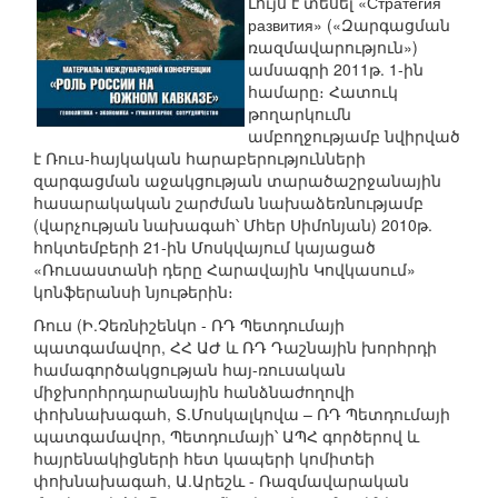
Լույս է տեսել «Стратегия
развития» («Զարգացման
ռազմավարություն»)
ամսագրի 2011թ. 1-ին
համարը։ Հատուկ
թողարկումն
ամբողջությամբ նվիրված
է Ռուս-հայկական հարաբերությունների
զարգացման աջակցության տարածաշրջանային
հասարակական շարժման նախաձեռնությամբ
(վարչության նախագահ՝ Մհեր Սիմոնյան) 2010թ.
հոկտեմբերի 21-ին Մոսկվայում կայացած
«Ռուսաստանի դերը Հարավային Կովկասում»
կոնֆերանսի նյութերին։
Ռուս (Ի.Չեռնիշենկո - ՌԴ Պետդումայի
պատգամավոր, ՀՀ ԱԺ և ՌԴ Դաշնային խորհրդի
համագործակցության հայ-ռուսական
միջխորհրդարանային հանձնաժողովի
փոխնախագահ, Տ.Մոսկալկովա – ՌԴ Պետդումայի
պատգամավոր, Պետդումայի՝ ԱՊՀ գործերով և
հայրենակիցների հետ կապերի կոմիտեի
փոխնախագահ, Ա.Արեշև - Ռազմավարական