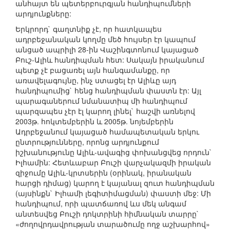
անհայտ են պետերբուրգյան հանդիպումների
արդյունքները:
Երկրորդ` գաղտնիք չէ, որ հատկապես
ադրբեջանական կողմը մեծ հույսեր էր կապում
անցած ապրիլի 28-ին Վաշինգտոնում կայացած
Բուշ-Ալիև հանդիպման հետ: Սակայն իրականում
պետք չէ բացառել այն հանգամանքը, որ
առավելագույնը, ինչ ստացել էր Ալիևը այդ
հանդիպումից` հենց հանդիպման փաստն էր: Այլ
պարագաներում նմանատիպ մի հանդիպում
պարզապես չէր էլ կարող լինել` հաշվի առնելով
2003թ. հոկտեմբերին և 2005թ. նոյեմբերին
Ադրբեջանում կայացած համապետական երկու
ընտրությունները, որոնց արդյունքում
իշխանությունը Ալիև-ավագից փոխանցվեց որդուն`
Իլհամին: Հետևաբար Բուշի վարչակազմի իրական
զիջումը Ալիև-կրտսերին (օրինակ, իրանական
հարցի դիմաց) կարող է կայանալ զուտ հանդիպման
(այսինքն` Իլհամի լեգիտիմացման) փաստի մեջ: Մի
հանդիպում, որի պատճառով ևս մեկ անգամ
անտեսվեց Բուշի դոկտրինի հիմնական տարրը`
«ժողովրդավրության տարածումը ողջ աշխարհով»