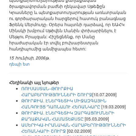
պետքարտուղարության քաղաքական
ծրագրավորման բաժնի ղեկավար Սթեֆըն
Կրասները և պետքարտուղարության առևտրական
ու գործարարական հարցերով հատուկ բանագնաց
Ֆրենկ Մերմուդը։ Օրերս հայտնի դարձավ, որ ԵԱՀԿ
Մինսկի խմբում Սթիվեն Մանին փոխարինելու է
Մեթյու Բրայզան: Հիշեցնենք, որ Մանը
հրաժարական էր տվել բուխարեստյան
հանդիպումից անմիջապես հետո:
15 հունիսի, 2006թ.
դեպի ետ
Հեղինակի այլ նյութեր
ՌՈՒՍԱՍՏԱՆ–ԹՈՒՐՔԻԱ
ՀԱՐԱԲԵՐՈՒԹՅՈՒՆՆԵՐԻ ՇՈՒՐՋ
[10.07.2009]
ԹՈՒՐՔԻԱ. ԷՆԵՐԳԵՏԻԿ ՄԻՋԱԶԳԱՅԻՆ
ՀԱՆԳՈՒՅՑ ԴԱՌՆԱԼՈՒ ՀԵՌԱՆԿԱՐԸ
[19.03.2009]
ԹՈՒՐՔԻԱ. ԷՆԵՐԳԵՏԻԿ ԶԱՐԳԱՑՈՒՄՆԵՐԻ
ՔԱՂԱՔԱԿԱՆ ՀԱՄԱՏԵՔՍՏԸ
[05.03.2009]
ԱՄԵՐԻԿԱ-ԻՐԱՆԱԿԱՆ ՀԱՐԱԲԵՐՈՒԹՅՈՒՆՆԵՐԻ
ՀԵՌԱՆԿԱՐԻ ՇՈՒՐՋ
[02.02.2009]