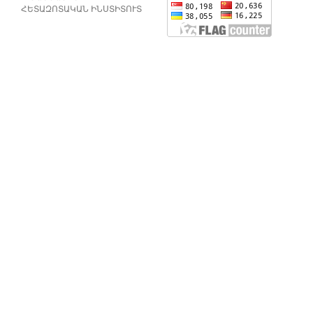
ՀԵՏԱԶՈՏԱԿԱՆ ԻՆՍՏԻՏՈՒՏ