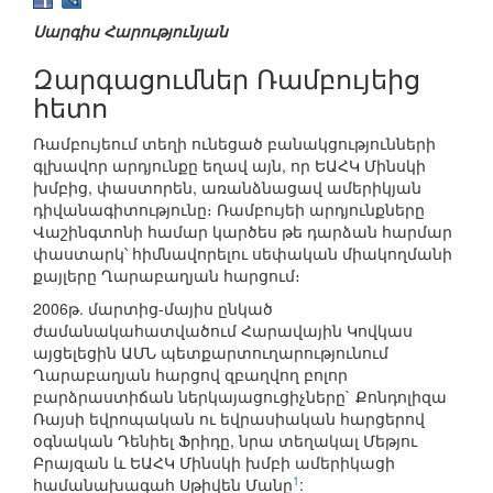
Սարգիս Հարությունյան
Զարգացումներ Ռամբույեից
հետո
Ռամբույեում տեղի ունեցած բանակցությունների
գլխավոր արդյունքը եղավ այն, որ ԵԱՀԿ Մինսկի
խմբից, փաստորեն, առանձնացավ ամերիկյան
դիվանագիտությունը։ Ռամբույեի արդյունքները
Վաշինգտոնի համար կարծես թե դարձան հարմար
փաստարկ՝ հիմնավորելու սեփական միակողմանի
քայլերը Ղարաբաղյան հարցում։
2006թ. մարտից-մայիս ընկած
ժամանակահատվածում Հարավային Կովկաս
այցելեցին ԱՄՆ պետքարտուղարությունում
Ղարաբաղյան հարցով զբաղվող բոլոր
բարձրաստիճան ներկայացուցիչները` Քոնդոլիզա
Ռայսի եվրոպական ու եվրասիական հարցերով
օգնական Դենիել Ֆրիդը, նրա տեղակալ Մեթյու
Բրայզան և ԵԱՀԿ Մինսկի խմբի ամերիկացի
1
համանախագահ Սթիվեն Մանը
: