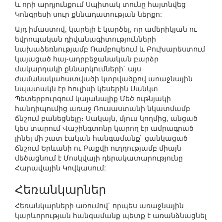
և որի արդյունքում Սպիտակ տունը հայտնվեց
Կոնգրեսի սուր քննադատության ներքո:
Այդ իմաստով, կարելի է կարծել, որ ամերիկյան ու
եվրոպական դիվանագիտությունների
նախաձեռնությամբ Ռամբույեում և Բուխարեստում
կայացած հայ-ադրբեջանական բարձր
մակարդակի քննարկումների` այս
ժամանակահատվածի կտրվածքով առաջնային
նպատակն էր հուլիսի կեսերին Սանկտ
Պետերբուրգում կայանալիք Մեծ ութնյակի
հանդիպումից առաջ Ռուսաստանի նկատմամբ
ճնշում բանեցնելը։ Սակայն, մյուս կողմից, անցած
կես տարում Վաշինգտոնը կարող էր ամրագրած
լինել մի շատ էական հանգամանք` ցանկացած
ճնշում Երևանի ու Բաքվի ուղղությամբ միայն
մեծացնում է Մոսկվայի դերակատարությունը
Հարավային Կովկասում:
Հեռանկարներ
Հեռանկարների առումով` որպես առաջնային
կարևորության հանգամանք պետք է առանձնացնել