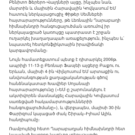
Բենիտո Ֆերերո-Վալդների այցը, ինչպես նաև
մարտին և մայիսին Հարավային Կովկասում ԵՄ
հատուկ ներկայացուցիչ Փիթեր Սեմնեբեի
հայտարարությունները, թե Լեռնային Ղարաբաղի
հիմնախնդրի հանգուցալուծման առումով իր
ներկայացրած կառույցը պատրաստ է շրջան
ուղարկել խաղաղապահ առաքելություն, ինչպես և`
նպաստել հետկոնֆլիկտային իրավիճակի
կարգավորմանը։
Նույն համատեքստում պետք է դիտարկել 2006թ.
ապրիլի 11-13-ը Բեռնար Ֆասյեի այցերը Բաքու ու
Երևան, մայիսի 4-ին Վիլնյուսում ԵՄ արտաքին ու
անվտանգության քաղաքականության գծով
հանձնակատար Խավիեր Սոլանայի
հայտարարությունը («ԵՄ-ը շարունակելու է
ակտիվորեն մասնակցել Հարավային Կովկասում
սառեցված հակամարտություններիի
հանգուցալուծմանը»), և վերջապես, մայիսի 30-ին
Փարիզում կայացած Ժակ Շիրակ–Իլհամ Ալիև
հանդիպումը։
Ռամբույեից հետո Ղարաբաղյան հիմնախնդրի հետ
կապված հաջորդ կարևոր տեղաշարժը