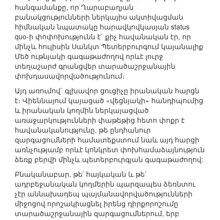
հանգամանքը, որ Ղարաբաղյան
բանակցությունների ներկայիս ակտիվացման
հիմնական նպատակը հարավկովկասյան status
quo-ի փոփոխությունն է` քիչ հավանական էր, որ
մինչև հուլիսին Սանկտ Պետերբուրգում կայանալիք
Մեծ ութնյակի գագաթաժողով որևէ լուրջ
տեղաշարժ գրանցվեր տարածաշրջանային
փոխդասավորվածությունում։
Այդ առումով` գլխավոր ցուցիչը իրանական հարցն
է։ Վիեննայում կայացած «վեցնյակի» հանդիպումից
և իրանական կողմին ներկայացված
առաջարկությունների փաթեթից հետո փոքր է
հավանականությունը, թե ընդհանուր
զարգացումների համատեքստում նաև այդ հարցի
առնչությամբ որևէ կոնկրետ փոխհամաձայնություն
ձեռք բերվի մինչև պետերբուրգյան գագաթաժողով:
Բնականաբար, թե՛ հայկական և թե՛
ադրբեջանական կողմերին պարզապես ձեռնտու
չէր աննախադեպ պայմանավորվածությունների
միջոցով որոշակիացնել իրենց դիրքորոշումը
տարածաշրջանային զարգացումներում, երբ