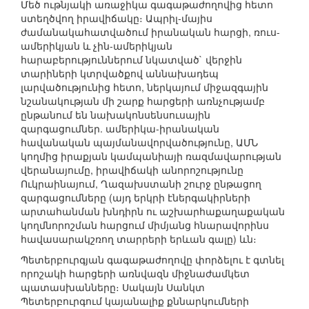
Մեծ ութնյակի առաջիկա գագաթաժողովից հետո
ստեղծվող իրավիճակը։ Ապրիլ-մայիս
ժամանակահատվածում իրանական հարցի, ռուս-
ամերիկյան և չին-ամերիկյան
հարաբերություններում նկատված` վերջին
տարիների կտրվածքով աննախադեպ
լարվածությունից հետո, ներկայում միջազգային
նշանակության մի շարք հարցերի առնչությամբ
ընթանում են նախակոնսենսուսային
զարգացումներ. ամերիկա-իրանական
հավանական պայմանավորվածությունը, ԱՄՆ
կողմից իրաքյան կամպանիայի ռազմավարության
վերանայումը, իրավիճակի անորոշությունը
Ուկրաինայում, Ղազախստանի շուրջ ընթացող
զարգացումները (այդ երկրի էներգակիրների
արտահանման խնդիրն ու աշխարհաքաղաքական
կողմնորոշման հարցում միմյանց հնարավորինս
հավասարակշռող տարրերի երևան գալը) ևն։
Պետերբուրգյան գագաթաժողովը փորձելու է գտնել
որոշակի հարցերի առնվազն միջնաժամկետ
պատասխանները։ Սակայն Սանկտ
Պետերբուրգում կայանալիք քննարկումների