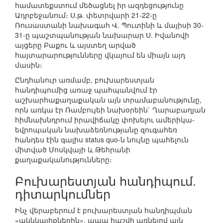
համատեքստում մեծացնել իր ազդեցությունը
Ադրբեջանում։ Ս.թ. փետրվարի 21-22-ը
Ռուսաստանի նախագահ Վ. Պուտինի և մայիսի 30-
31-ը պաշտպանության նախարար Ս. Իվանովի
այցերը Բաքու և այստեղ արված
հայտարարությունները վկայում են միայն այդ
մասին։
Ընդհանուր առմամբ, բուխարեստյան
հանդիպումից առաջ պահպանվում էր
աշխարհաքաղաքական այն տրամաբանությունը,
որն առկա էր Ռամբույեի նախօրեին` Ղարաբաղյան
հիմնախնդրում իրավիճակը փոխելու ամերիկա-
եվրոպական նախաձեռնությանը զուգահեռ
հանդես էին գալիս status quo-ն նույնը պահելուն
միտված Մոսկվայի և Թեհրանի
քաղաքականությունները։
Բուխարեստյան հանդիպում.
դիտարկումներ
Ինչ վերաբերում է բուխարեստյան հանդիպման
«ակնկալիքներին», ապա հաշվի առնելով այն