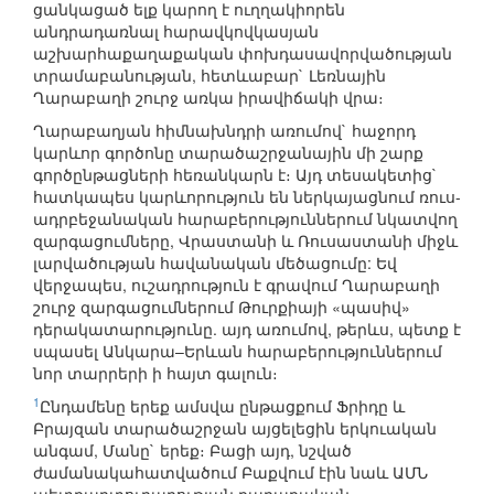
ցանկացած ելք կարող է ուղղակիորեն
անդրադառնալ հարավկովկասյան
աշխարհաքաղաքական փոխդասավորվածության
տրամաբանության, հետևաբար` Լեռնային
Ղարաբաղի շուրջ առկա իրավիճակի վրա։
Ղարաբաղյան հիմնախնդրի առումով` հաջորդ
կարևոր գործոնը տարածաշրջանային մի շարք
գործընթացների հեռանկարն է։ Այդ տեսակետից`
հատկապես կարևորություն են ներկայացնում ռուս-
ադրբեջանական հարաբերություններում նկատվող
զարգացումները, Վրաստանի և Ռուսաստանի միջև
լարվածության հավանական մեծացումը: Եվ
վերջապես, ուշադրություն է գրավում Ղարաբաղի
շուրջ զարգացումներում Թուրքիայի «պասիվ»
դերակատարությունը. այդ առումով, թերևս, պետք է
սպասել Անկարա–Երևան հարաբերություններում
նոր տարրերի ի հայտ գալուն։
1
Ընդամենը երեք ամսվա ընթացքում Ֆրիդը և
Բրայզան տարածաշրջան այցելեցին երկուական
անգամ, Մանը` երեք։ Բացի այդ, նշված
ժամանակահատվածում Բաքվում էին նաև ԱՄՆ