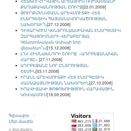
ՀԵՏԽՈՐՀՐԴԱՅԻՆ ԱՐԵԱՅՈՒՄ ՌՈՒՍԱՍՏԱՆԻ
ՔԱՂԱՔԱԿԱՆՈՒԹՅԱՆ ՇՈՒՐՋ
[22.01.2009]
ԹՈՒՐՔՄԵՆՍՏԱՆՆ ԱՐԵՎՄՈՒՏՔԻ ՀԵՏ
ԷՆԵՐԳԵՏԻԿ ՊԱՅՄԱՆԱՎՈՐՎԱԾՈՒԹՅԱՆ
ՆԱԽՕՐԵԻ՞Ն
[27.12.2008]
ԴԻՏԱՐԿՈՒՄ ԿԵՆՏՐՈՆԱԱՍԻԱԿԱՆ ԷՆԵՐԳԵՏԻԿ
ԶԱՐԳԱՑՈՒՄՆԵՐԻ ՎԵՐԱԲԵՐՅԱԼ
Կենտրոնական Ասիայի նոր
վերաձևո՞ւմ
[15.12.2008]
ԼՂՀ ՀԻՄՆԱԽՆԴՐԻ ՇՈՒՐՋ. «ԱԴՐԲԵՋԱՆԱԿԱՆ
ՀԱՐՑԸ»
[27.11.2008]
ԱԴՐԲԵՋԱՆԸ ՆՈՐ ԸՆՏՐՈՒԹՅԱՆ
ՇԵՄԻՆ
[03.11.2008]
ԻՐԱՆՆ ԱՐԵՎՄՈՒՏՔԻ ՀԵՏ ԷՆԵՐԳԵՏԻԿ
ՀԱՄԱՁԱՅՆՈՒԹՅԱՆ ՆԱԽՕՐԵԻՆ
[27.10.2008]
ԻՐԱՎԻՃԱԿԻ ՓՈՓՈԽՈՒԹՅՈՒՆ ՀԱՐԱՎԱՅԻՆ
ԿՈՎԿԱՍՈՒՄ
[18.09.2008]
Գլխավոր
⋅
Մեր մասին
© ՑԱՆՑԱՅԻՆ