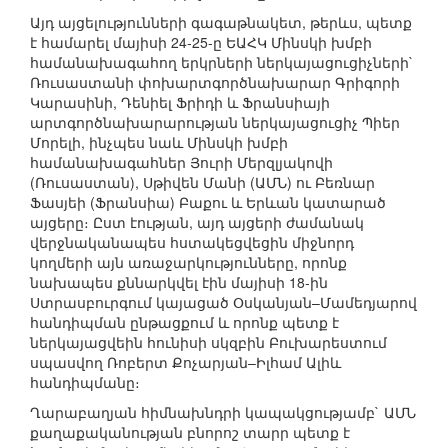
Այդ այցելությունների գագաթնակետ, թերևս, պետք
է համարել մայիսի 24-25-ը ԵԱՀԿ Մինսկի խմբի
համանախագահող երկրների ներկայացուցիչների`
Ռուսաստանի փոխարտգործնախարար Գրիգորի
Կարասինի, Դենիել Ֆրիդի և Ֆրանսիայի
արտգործնախարարության ներկայացուցիչ Պիեր
Մորելի, ինչպես նաև Մինսկի խմբի
համանախագահներ Յուրի Մերզլյակովի
(Ռուսաստան), Սթիվեն Մանի (ԱՄՆ) ու Բեռնար
Ֆասյեի (Ֆրանսիա) Բաքու և Երևան կատարած
այցերը։ Ըստ էության, այդ այցերի ժամանակ
վերջնականապես հստակեցվեցին միջնորդ
կողմերի այն առաջարկությունները, որոնք
նախապես քննարկվել էին մայիսի 18-ին
Ստրասբուրգում կայացած Օսկանյան–Մամեդյարով
հանդիպման ընթացքում և որոնք պետք է
ներկայացվեին հունիսի սկզբին Բուխարեստում
սպասվող Ռոբերտ Քոչարյան–Իլհամ Ալիև
հանդիպմանը։
Ղարաբաղյան հիմնախնդրի կապակցությամբ` ԱՄՆ
քաղաքականության բնորոշ տարր պետք է