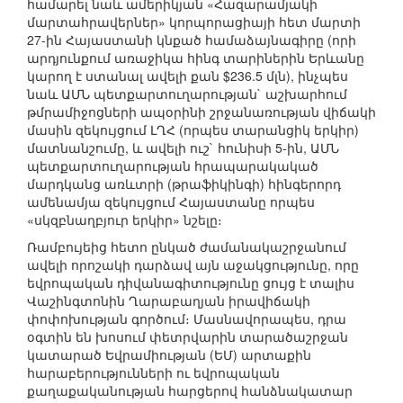
համարել նաև ամերիկյան «Հազարամյակի
մարտահրավերներ» կորպորացիայի հետ մարտի
27-ին Հայաստանի կնքած համաձայնագիրը (որի
արդյունքում առաջիկա հինգ տարիներին Երևանը
կարող է ստանալ ավելի քան $236.5 մլն), ինչպես
նաև ԱՄՆ պետքարտուղարության` աշխարհում
թմրամիջոցների ապօրինի շրջանառության վիճակի
մասին զեկույցում ԼՂՀ (որպես տարանցիկ երկիր)
մատնանշումը, և ավելի ուշ` հունիսի 5-ին, ԱՄՆ
պետքարտուղարության հրապարակակած
մարդկանց առևտրի (թրաֆիկինգի) հինգերորդ
ամենամյա զեկույցում Հայաստանը որպես
«սկզբնաղբյուր երկիր» նշելը։
Ռամբույեից հետո ընկած ժամանակաշրջանում
ավելի որոշակի դարձավ այն աջակցությունը, որը
եվրոպական դիվանագիտությունը ցույց է տալիս
Վաշինգտոնին Ղարաբաղյան իրավիճակի
փոփոխության գործում։ Մասնավորապես, դրա
օգտին են խոսում փետրվարին տարածաշրջան
կատարած Եվրամիության (ԵՄ) արտաքին
հարաբերությունների ու եվրոպական
քաղաքականության հարցերով հանձնակատար