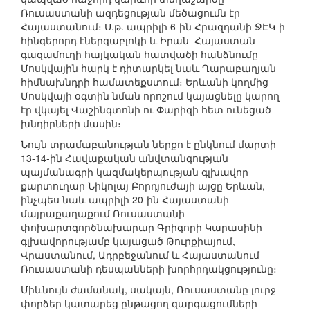
Ռուսաստանի ազդեցության մեծացումն էր
Հայաստանում։ Ս.թ. ապրիլի 6-ին Հրազդանի ՋԷԿ-ի
հինգերորդ էներգաբլոկի և Իրան–Հայաստան
գազամուղի հայկական հատվածի հանձնումը
Մոսկվային հարկ է դիտարկել նաև Ղարաբաղյան
հիմնախնդրի համատեքստում։ Երևանի կողմից
Մոսկվայի օգտին նման որոշում կայացնելը կարող
էր վկայել Վաշինգտոնի ու Փարիզի հետ ունեցած
խնդիրների մասին։
Նույն տրամաբանության ներքո է ընկնում մարտի
13-14-ին Հավաքական անվտանգության
պայմանագրի կազմակերպության գլխավոր
քարտուղար Նիկոլայ Բորդյուժայի այցը Երևան,
ինչպես նաև ապրիլի 20-ին Հայաստանի
մայրաքաղաքում Ռուսաստանի
փոխարտգործնախարար Գրիգորի Կարասինի
գլխավորությամբ կայացած Թուրքիայում,
Վրաստանում, Ադրբեջանում և Հայաստանում
Ռուսաստանի դեսպանների խորհրդակցությունը։
Միևնույն ժամանակ, սակայն, Ռուսաստանը լուրջ
փորձեր կատարեց ընթացող զարգացումների