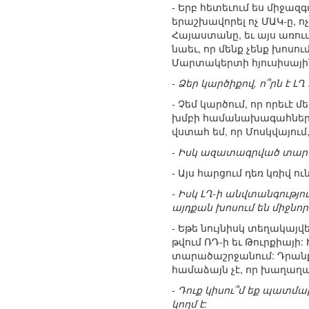
- Երբ հետեւում ես միջազ
երաշխավորել ոչ ՄԱԿ-ը, ո
Հայաստանը, եւ այս առում
նաեւ, որ մենք չենք խոս
Մարտակերտի հյուսիսայի
- Ձեր կարծիքով, ո՞րն է
- Չեմ կարծում, որ որեւէ
խմբի համանախագահների կո
վստահ եմ, որ Մոսկվայում
- Իսկ ազատագրված տարած
- Այս հարցում դեռ կռիվ 
- Իսկ ԼՂ-ի անվտանգությ
այդքան խոսում են միջնոր
- Եթե նույնիսկ տեղակայվ
թվում ՌԴ-ի եւ Թուրքիայ
տարածաշրջանում: Դրանք 
համաձայն չէ, որ խաղաղա
- Դուք կիսու՞մ եք պատմ
կողմ է: