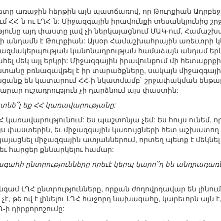
ակետը առաջին հերթին այն պատճառով, որ Թուրքիան Ադրբեջ
մ ՀՀ-ն ու ԼՂՀ-ն: Միջազգային իրավունքի տեսանկյունից 
յունը այդ փաստը լավ չի ներկայացնում ՄԱԿ-ում, Համաշ
րի անդամն է Թուրքիան: Այսօր Համաշխահրային առեւտրի կ
 կազմակերպության կանոնադրության համաձայն անդամ երկ
ել մեկ այլ երկրի: Միջազգային իրավունքում մի հետաքրքի
ստանը բռնազավթել է իր տարածքները, սակայն միջազգայի
նցանք են կատարում ՀՀ-ի նկատմամբ` շրջափակման ենթարկե
րար ուշադրություն չի դարձնում այս փաստին:
յտնե՞լ եք ՀՀ կառավարությանը:
 ՀՀ կառավարությունում: Ես պաշտոնյա չեմ: Ես հույս ունեմ, 
 այս փաստերին, եւ միջազգային կառույցների հետ աշխատ
ացնել միջազգային ատյաններում, որտեղ պետք է մեկնել ոչ
եւ հարցեր քննարկելու համար:
ագահի ընտրությունները որեւէ կերպ կարո՞ղ են անդրադա
 անգամ ԼՂՀ ընտրությունները, որքան ժողովրդավար են լինո
 չէ, թե ով է լինելու ԼՂՀ հաջորդ նախագահը, կարեւորն այն 
-ի դիրքորոշումը: