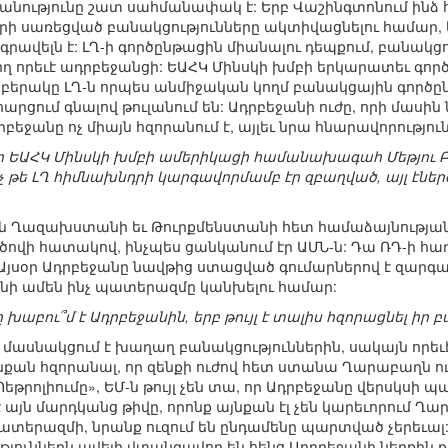
ությունը շատ սահմանափակ է: Երբ Վաշինգտոնում ինձ հար
 սառեցված բանակցությունները ակտիվացնելու համար, ես 
գրավելն է: ԼՂ-ի գործընթացին միանալու դեպքում, բանակցո
ղ որեւէ ադրբեջանցի: ԵԱՀԿ Մինսկի խմբի երկարատեւ գործու
րակը ԼՂ-ն որպես անմիջական կողմ բանակցային գործընթաց
հարցում գնալով թուլանում են: Ադրբեջանի ուժը, որի մասին
րբեջանը ոչ միայն հզորանում է, այլեւ նրա հնարավորությ
 որ ԵԱՀԿ Մինսկի խմբի ամերիկացի համանախագահ Մեթյու 
չ թե ԼՂ հիմնախնդրի կարգավորմամբ էր զբաղված, այլ էներ
ՌԴ-ն Ղազախստանի եւ Թուրքմենստանի հետ համաձայնությա
ծովի հատակով, ինչպես ցանկանում էր ԱՄՆ-ն: Դա ՌԴ-ի հա
 Այսօր Ադրբեջանը նավթից ստացված գումարներով է զարգա
ի ամեն ինչ պատերազմը կանխելու համար:
ը խաբու՞մ է Ադրբեջանին, երբ թույլ է տալիս հզորացնել իր
նը մասնակցում է խաղաղ բանակցություններին, սակայն որե
 այնքան հզորանալ, որ զենքի ուժով հետ ստանա Ղարաբաղն 
շ Պեթրոլիումը», ԵՄ-ն թույլ չեն տա, որ Ադրբեջանը վերսկս
 այն մարդկանց թիվը, որոնք այնքան էլ չեն կարեւորում Ղ
տերազմի, նրանք ուզում են ընդամենը պարտված չերեւալ:
յուններն ավելի վտանգավոր են հենց Ադրբեջանի ներքին 