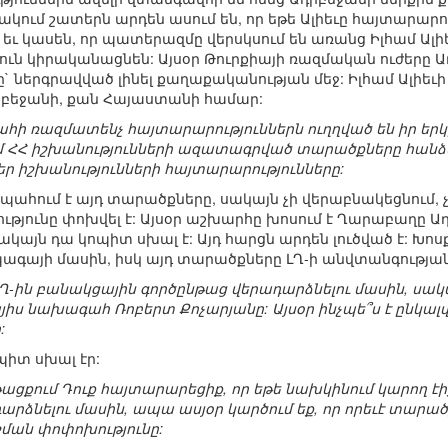
կում շատերն արդեն ասում են, որ եթե Ալիեւը հայտարարում 
եւ կասեն, որ պատերազմը վերսկսում են առանց Իլհամ Ալիեւ
ն կիրականացնեն: Այսօր Թուրքիայի ռազմական ուժերը Ադր
ը` ներգրավված լինել քաղաքականության մեջ: Իլհամ Ալիե
րբեջանի, քան Հայաստանի համար:
հի ռազմատենչ հայտարարություններն ուղղված են իր եր
ՀՀ իշխանությունների ազատագրված տարածքները հանձնե
եր իշխանությունների հայտարարությունները:
ահում է այդ տարածքները, սակայն չի վերաբնակեցնում, չի
ությունը փոխվել է: Այսօր աշխարհը խոսում է Ղարաբաղը 
կայն դա կոպիտ սխալ է: Այդ հարցն արդեն լուծված է: Խոսքը
գայի մասին, իսկ այդ տարածքները ԼՂ-ի անվտանգության
ն ԼՂ-ին բանակցային գործընթաց վերադարձնելու մասին, սակա
այիս նախագահ Ռոբերտ Քոչարյանը: Այսօր ինչպե՞ս է ընկալվ
:
իտ սխալ էր:
նթացքում Դուք հայտարարեցիք, որ եթե նախկինում կարող է
րձնելու մասին, ապա ասյօր կարծում եք, որ որեւէ տարած
շման փոփոխությունը: