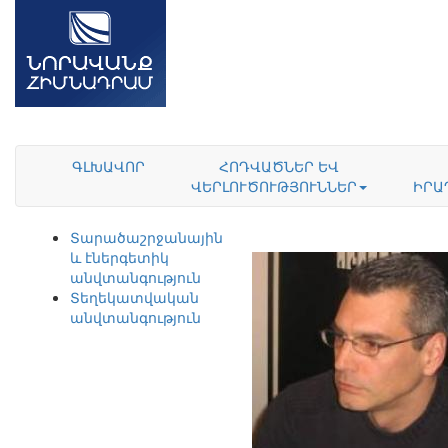
ԳԼԽԱՎՈՐ
ՀՈԴՎԱԾՆԵՐ ԵՎ
ՎԵՐԼՈՒԾՈՒԹՅՈՒՆՆԵՐ
ԻՐԱ
Տարածաշրջանային
և էներգետիկ
անվտանգություն
Տեղեկատվական
անվտանգություն