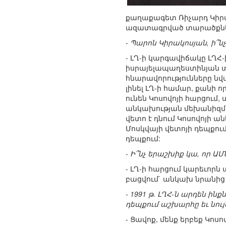
քաղաքագետ Ռիչարդ Կիրակ
ազատագրված տարածքները հ
- Պարոն Կիրակոսյան, ի՞նչ
- ԼՂ-ի կարգավիճակը ԼՂՀ
իսրայելապաղեստինյան տ
հնարավորությունները նվա
լինել ԼՂ-ի համար, քանի
ունեն Կոսովոյի հարցում, 
անկախության մեխանիզմի:
վետո է դնում Կոսովոյի ա
Մոսկվայի վետոյի դեպքում:
դեպքում:
- Ի՞նչ երաշխիք կա, որ ԱՄ
- ԼՂ-ի հարցում կարեւորն
բացվում` անկախ նրանից 
- 1991 թ. ԼՂՀ-ն արդեն ի
դեպքում աշխարհը եւ նույ
- Ցավոք, մենք երբեք Կոս