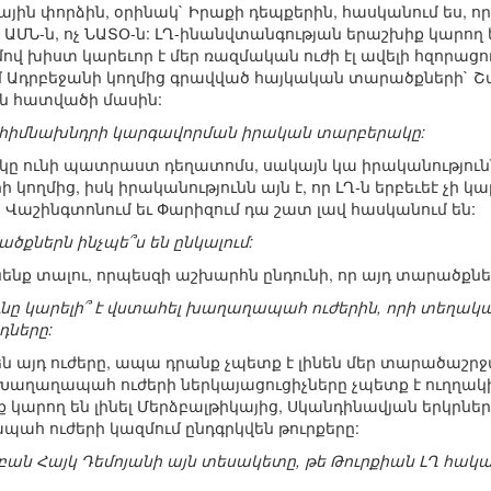
գային փորձին, օրինակ` Իրաքի դեպքերին, հասկանում ես, որ
չ ԱՄՆ-ն, ոչ ՆԱՏՕ-ն: ԼՂ-ինանվտանգության երաշխիք կարող
ով խիստ կարեւոր է մեր ռազմական ուժի էլ ավելի հզորացո
ում Ադրբեջանի կողմից գրավված հայկական տարածքների` Շ
ն հատվածի մասին:
 ԼՂ հիմնախնդրի կարգավորման իրական տարբերակը:
 մեկը ունի պատրաստ դեղատոմս, սակայն կա իրականությունն
ղմից, իսկ իրականությունն այն է, որ ԼՂ-ն երբեւեէ չի կար
, Վաշինգտոնում եւ Փարիզում դա շատ լավ հասկանում են:
քներն ինչպե՞ս են ընկալում:
ունենք տալու, որպեսզի աշխարհն ընդունի, որ այդ տարածքն
ունը կարելի՞ է վստահել խաղաղապահ ուժերին, որի տեղա
դները:
են այդ ուժերը, ապա դրանք չպետք է լինեն մեր տարածաշրջա
ի: Խաղաղապահ ուժերի ներկայացուցիչները չպետք է ուղղակ
կարող են լինել Մերձբալթիկայից, Սկանդինավյան երկրների
պահ ուժերի կազմում ընդգրկվեն թուրքերը:
աբան Հայկ Դեմոյանի այն տեսակետը, թե Թուրքիան ԼՂ հա