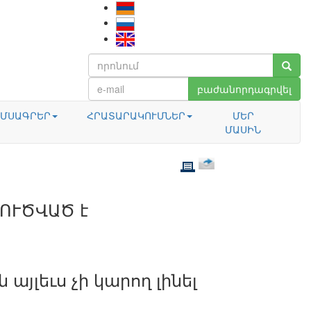
բաժանորդագրվել
ՄՍԱԳՐԵՐ
ՀՐԱՏԱՐԱԿՈՒՄՆԵՐ
ՄԵՐ
ՄԱՍԻՆ
ԼՈՒԾՎԱԾ է
 այլեւս չի կարող լինել