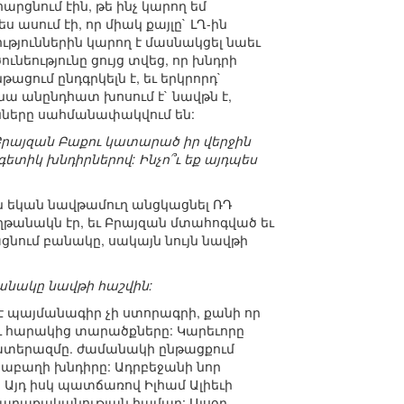
ցնում էին, թե ինչ կարող եմ
ասում էի, որ միակ քայլը` ԼՂ-ին
ւթյուններին կարող է մասնակցել նաեւ
նեությունը ցույց տվեց, որ խնդրի
ում ընդգրկելն է, եւ երկրորդ`
 նա անընդհատ խոսում է` նավթն է,
ունները սահմանափակվում են:
Բրայզան Բաքու կատարած իր վերջին
գետիկ խնդիրներով: Ինչո՞ւ եք այդպես
ն եկան նավթամուղ անցկացնել ՌԴ
ղթանակն էր, եւ Բրայզան մտահոգված եւ
ցնում բանակը, սակայն նույն նավթի
 բանակը նավթի հաշվին:
ւէ պայմանագիր չի ստորագրի, քանի որ
ու հարակից տարածքները: Կարեւորը
ի պատերազմը. ժամանակի ընթացքում
արաբաղի խնդիրը: Ադրբեջանի նոր
 Այդ իսկ պատճառով Իլհամ Ալիեւի
քաղաքականության համար: Այսօր