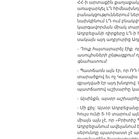
ՀՀ-ի արտաքին քաղաքական
առաջարկել ԼՂ հիմնախնդրի
բանակցություններում ներ
նախկինում ԼՂ-ում բնակվո
կարգավորման միակ տարբե
Ադրբեջանի դիրքերը ԼՂ-ի 
սակայն այդ աղբյուրից Ադ
- Դուք հայտարարել էիք,
ասուլիսների ընթացքում ո
գնահատում:
- Պատճառն այն էր, որ 
տարածքով եւ ոչ Կասպիս 
զբաղված էր այդ խնդրով:
պատճառով աշխարհը կան
- Այսինքն, այսօր աշխարհ
- Մի քիչ: Այսօր Ադրբեջա
հույս ունի 5-10 տարում
միայն այն չէ, որ «Բրիտի
Ադրբեջանում ավելանում է
սերունդը պատրաստ չէ պա
ռազմատենչ հայտարարութ