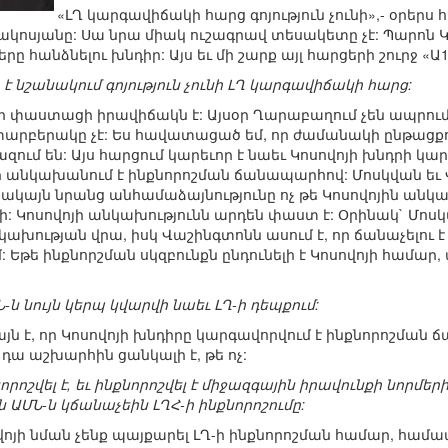
«ԼՂ կարգավիճակի հարց գոյություն չունի»,- օրեր
ոսյանը: Սա նրա միակ ուշագրավ տեսակետը չէ: Պարոն Կ
անձնելու խնդիր: Այս եւ մի շարք այլ հարցերի շուրջ «Ա1
 է նշանակում գոյություն չունի ԼՂ կարգավիճակի հարց:
-ի փաստացի իրավիճակն է: Այսօր Ղարաբաղում չեն ապրում
արբերակը չէ: Ես հավատացած եմ, որ ժամանակի ընթացքո
զում են: Այս հարցում կարեւոր է նաեւ Կոսովոյի խնդրի կ
 որ անկախանում է ինքնորոշման ճանապարհով: Մոսկվան ե
սակայն նրանց անհամաձայնությունը ոչ թե Կոսովոյին անկախո
 Կոսովոյի անկախությունն արդեն փաստ է: Օրինակ` Մոս
նկախության վրա, իսկ Վաշինգտոնն ասում է, որ ճանաչելու է
 Եթե ինքնորշման սկզբունքն ընդունելի է Կոսովոյի համար, 
Ն-ն նույն կերպ կվարվի նաեւ ԼՂ-ի դեպքում:
 այն է, որ Կոսովոյի խնդիրը կարգավորվում է ինքնորոշման
դա աշխարհին ցանկալի է, թե ոչ:
նքնորոշվել է, եւ ինքնորոշվել է միջազգային իրավունքի ն
ն ԱՄՆ-ն կճանաչեին ԼՂՀ-ի ինքնորոշումը:
ովոյի նման չենք պայքարել ԼՂ-ի ինքնորոշման համար, համ