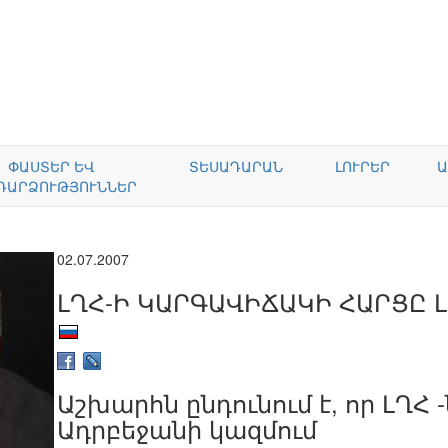
ՓԱՍՏԵՐ ԵՎ
ՏԵՍԱԴԱՐԱՆ
ԼՈՒՐԵՐ
Ա
ԴԱՐՁՈՒԹՅՈՒՆՆԵՐ
02.07.2007
ԼՂՀ-Ի ԿԱՐԳԱՎԻՃԱԿԻ ՀԱՐՑԸ 
Աշխարհն ընդունում է, որ ԼՂՀ -ն
Ադրբեջանի կազմում