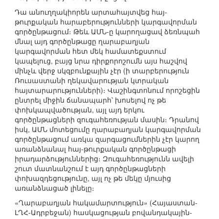
Դա անուղղակիորեն արտահայտվեց հայ-
թուրքական հարաբերությունների կարգավորման
գործընթացում։ Թեև ԱՄՆ-ը կարողացավ ձեռնպահ
մնալ այդ գործընթացը ղարաբաղյան
կարգավորման հետ մեկ համատեքստում
կապելուց, բայց նրա դիրքորոշումն այս հաշվով
մինչև վերջ սկզբունքային չէր (ի տարբերություն
Ռուսաստանի ղեկավարության կտրական
հայտարարությունների)։ Վաշինգտոնում որոշեցին
ընտրել միջին ճանապարհ՝ խոսելով ոչ թե
փոխկապվածության, այլ այդ երկու
գործընթացների զուգահեռության մասին։ Դրանով
իսկ, ԱՄՆ մոտեցումը ղարաբաղյան կարգավորման
գործընթացում առկա զարգացումներին չէր կարող
առանձնանալ հայ-թուրքական գործընթացի
իրադարձություններից։ Զուգահեռությունն ավելի
շուտ մատնանշում է այդ գործընթացների
փոխազդեցությունը, այլ ոչ թե մեկը մյուսից
առանձնացած լինելը։
«Ղարաբաղյան հակամարտություն» (Հայաստան-
ԼՂՀ-Ադրբեջան) հասկացության բովանդակային-