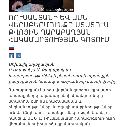
ՌՈՒՍԱՍՏԱՆԻ ԵՎ ԱՄՆ
ՎԵՐԱԲԵՐՄՈՒՆՔԸ ՍՏԱՏՈՒՍ
ՔՎՈՅԻՆ ՂԱՐԱԲԱՂՅԱՆ
ՀԱԿԱՄԱՐՏՈՒԹՅԱՆ ԳՈՏՈՒՄ
Միխայիլ Աղաջանյան
Մ.Աղաջանյան` Քաղաքական
հետազոտությունների ինստիտուտի արտաքին
քաղաքական հետազոտությունների բաժնի վարիչ
Ղարաբաղյան կարգավորման գործում գլխավոր
արտաքին դերակատարների մոտեցումները
ստատուս քվոյին միաժամանակ և՛
ընդհանրություններ, և՛ զգալի տարբերություններ
ունեն։ Ընդհանուր մոտեցումների թվին կարելի է
դասել և՛ ԱՄՆ, և՛ Ռուսաստանի շահագրգռությունը՝
վերահսկելու իրավիճակը մարտական