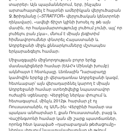
տարրեր։ Այն պայմաններում, երբ, ինչպես
արտահայտվել է հայտնի ամերիկյան վերլուծաբան
Ջ.Ֆրիդմանը (
«STRATFOR»
վերլուծական կենտրոնի
ղեկավար), «ավելի ճիշտ կլինի խոսել ոչ թե այն
մասին, որ հակամարտությունը լուծում չունի, այլ՝ որ
լուծելու բան չկա», մնում է միայն լեգիտիմ
հիմնավորումներ փնտրել Հայաստանի և
Ադրբեջանի միջև քննարկումները մշտապես
երկարաձգելու համար։
Միջազգային միջնորդության բոլոր երեք
մասնակիցների համար (ԵԱՀԿ Մինսկի խումբ)
ակնհայտ է հետևյալը. Լեռնային Ղարաբաղը
կամովին երբեք չի վերադառնա Ադրբեջանի կազմ,
հետևաբար՝ այն վերադարձնել կարող է միայն
Ադրբեջանի համար ստեղծվելիք նպաստավոր
ուժային սցենարը։ Վերջինը ներկա փուլում և
հետագայում, մինչև 2012թ. հարմար չէ ոչ
Ռուսաստանին, ոչ ԱՄՆ-ին։ Վերջինի համար սա
պակաս անհարմար է, քան Ռուսաստանի, բայց և
Վաշինգտոնի համար կան մի շարք պատճառներ,
որոնց հետ կապված «ղարաբաղյան թեժացումը»
ներկա փուլում նպատակահարմար չի թվում