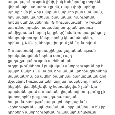
ապակայունություն լինի, իսկ եթե նրանք փորձեն
վերանայել ստատուս քվոն, ապա փոխարենը
պետք է մի ինչ-որ այնքան կարևոր բան ստանան,
որն ավելին կարժենա, քան անկայունությունն
իրենց սահմաններին։ Ոչ Ռուսաստանի, ոչ Իրանի
առումով (որպես հակամարտության գոտուն
անմիջապես հարող երկրներ) նման «գերազանցող»
հնարավորություններ, որոնց կհամաձայներ,
օրինակ, ԱՄՆ-ը, ներկա փուլում չեն նշմարվում։
Ռուսաստանի արտաքին քաղաքականության
իրականացման ներկա փուլն այդ
քաղաքականության այժմեական
ուղղություններում բավական անորոշություններ է
պարունակում։ Այսպես, ռուսական փորձագետները
մատնանշում են ավելի օպտիմալ քաղաքական գիծ
մշակելու Ռուսաստանի այլընտրանքները, որոնք
5
ինքնին դեռ մինչև վերջ հստակեցված չեն
։ Այս
պայմաններում ռուսական դիվանագիտությունը չի
կարող իրեն թույլ տալ ղարաբաղյան
հակամարտության ապակոնսերվացման
«շքեղությունն» այն ժամանակ, երբ ակնհայտ են իր
դիրքերի անորոշությունն ու անկայունությունն