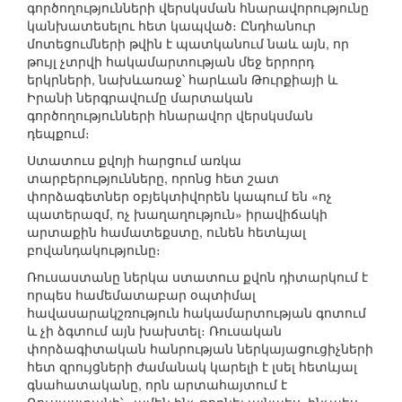
գործողությունների վերսկսման հնարավորությունը
կանխատեսելու հետ կապված։ Ընդհանուր
մոտեցումների թվին է պատկանում նաև այն, որ
թույլ չտրվի հակամարտության մեջ երրորդ
երկրների, նախևառաջ՝ հարևան Թուրքիայի և
Իրանի ներգրավումը մարտական
գործողությունների հնարավոր վերսկսման
դեպքում։
Ստատուս քվոյի հարցում առկա
տարբերությունները, որոնց հետ շատ
փորձագետներ օբյեկտիվորեն կապում են «ոչ
պատերազմ, ոչ խաղաղություն» իրավիճակի
արտաքին համատեքստը, ունեն հետևյալ
բովանդակությունը։
Ռուսաստանը ներկա ստատուս քվոն դիտարկում է
որպես համեմատաբար օպտիմալ
հավասարակշռություն հակամարտության գոտում
և չի ձգտում այն խախտել։ Ռուսական
փորձագիտական հանրության ներկայացուցիչների
հետ զրույցների ժամանակ կարելի է լսել հետևյալ
գնահատականը, որն արտահայտում է