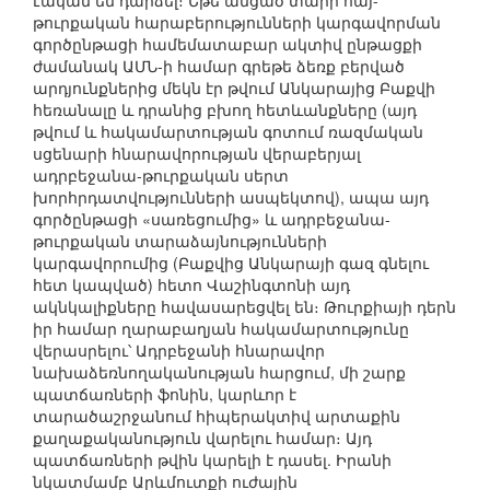
էական են դարձել։ Եթե անցած տարի հայ-
թուրքական հարաբերությունների կարգավորման
գործընթացի համեմատաբար ակտիվ ընթացքի
ժամանակ ԱՄՆ-ի համար գրեթե ձեռք բերված
արդյունքներից մեկն էր թվում Անկարայից Բաքվի
հեռանալը և դրանից բխող հետևանքները (այդ
թվում և հակամարտության գոտում ռազմական
սցենարի հնարավորության վերաբերյալ
ադրբեջանա-թուրքական սերտ
խորհրդատվությունների ասպեկտով), ապա այդ
գործընթացի «սառեցումից» և ադրբեջանա-
թուրքական տարաձայնությունների
կարգավորումից (Բաքվից Անկարայի գազ գնելու
հետ կապված) հետո Վաշինգտոնի այդ
ակնկալիքները հավասարեցվել են։ Թուրքիայի դերն
իր համար ղարաբաղյան հակամարտությունը
վերասրելու՝ Ադրբեջանի հնարավոր
նախաձեռնողականության հարցում, մի շարք
պատճառների ֆոնին, կարևոր է
տարածաշրջանում հիպերակտիվ արտաքին
քաղաքականություն վարելու համար։ Այդ
պատճառների թվին կարելի է դասել. Իրանի
նկատմամբ Արևմուտքի ուժային