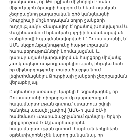
ցանկանում, որ Թուրքիան միջնորդի Իրանի
միջուկային ծրագրի հարցում և հետևողական
չեզոքացնող քաղաքական գիծ կանցկացնի
Թուրքիայի միջնորդական բոլոր ջանքերի
ուղղությամբ)։ Հնարավոր է՝ դրանով (Մոսկվայում և
Վաշինգտոնում հրեական լոբբիի համակարգված
ջանքերով) է պայմանավորված և՛ Ռուսաստանի, և՛
ԱՄՆ սկզբունքայնությունը հայ-թուրքական
հարաբերությունների նորմալացման և
ղարաբաղյան կարգավորման հարցերը միմյանց
շաղկապելու անթույլատրելիության, ինչպես նաև
իր միջնորդությունը տարածաշրջանում
լեգիտիմացնելու Թուրքիայի ջանքերի չեզոքացման
վերաբերյալ։
Ընդհանուր առմամբ, կարելի է եզրակացնել, որ
Ռուսաստանի դիրքորոշումը ղարաբաղյան
հակամարտության գոտում ստատուս քվոյի
հանդեպ առավել չափով (ԱՄՆ-ի կամ ԵՄ-ի
համեմատ) «տարածաշրջանում գտնվող» երկրի
դիրքորոշում է։ Աշխարհագրորեն
հակամարտության գոտուն հարևան երկրներն
օբյեկտիվորեն չեն կարող ցանկանալ, որ