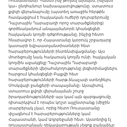
Ռուսաստանի՝ «ամեն ինչ թողնել այնպես, ինչպես
կա» ընդհանուր նախապատվությունը. ստատուս
քվոյի վերանայումը (այստեղ առաջին հերթին
հասկացվում է հայկական ուժերի դուրսբերումը
Դաշտային Ղարաբաղի որոշ տարածքներից)
գործնականում անպայմանորե կհանգեցնի
հայկական կողմի դժգոհությանը, ինչից հետո
հնարավոր է, որ Հայաստանը կտրուկ շրջադարջ
կատարի եվրաատլանտիստների հետ
հարաբերությունների ինտենսիվացմանը։ Այս
մոտեցումը նաև հակառակ կողմն ունի. հայկական
կողմին աջակցելը Դաշտային Ղարաբաղի
տարածքների վերահսկողությունը լեգիտիմացնելու
հարցում կհանգեցնի Բաքվի հետ
հարաբերությունների հարթ ձևաչափ ստեղծելու
Մոսկվայի ջանքերի տապալմանը։ Այսպիսով,
ստատուս քվոյի վերանայման շուրջ
իրադարձությունների այս կամ այն զարգացումը
դիտարկվում է որպես կոշտ այլընտրանք (միջին
տարբերակ չկա), որից հետո Ռուսաստանը
փչացնում է հարաբերությունները կամ
Հայաստանի, կամ Ադրբեջանի հետ։ Այստեղից էլ
ռուսաստանյան ղեկավարության չեզոք բանաձևը