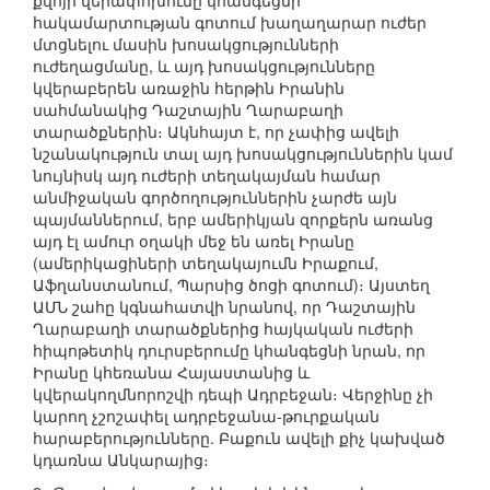
քվոյի վերափոխումը կհանգեցնի
հակամարտության գոտում խաղաղարար ուժեր
մտցնելու մասին խոսակցությունների
ուժեղացմանը, և այդ խոսակցությունները
կվերաբերեն առաջին հերթին Իրանին
սահմանակից Դաշտային Ղարաբաղի
տարածքներին։ Ակնհայտ է, որ չափից ավելի
նշանակություն տալ այդ խոսակցություններին կամ
նույնիսկ այդ ուժերի տեղակայման համար
անմիջական գործողություններին չարժե այն
պայմաններում, երբ ամերիկյան զորքերն առանց
այդ էլ ամուր օղակի մեջ են առել Իրանը
(ամերիկացիների տեղակայումն Իրաքում,
Աֆղանստանում, Պարսից ծոցի գոտում)։ Այստեղ
ԱՄՆ շահը կգնահատվի նրանով, որ Դաշտային
Ղարաբաղի տարածքներից հայկական ուժերի
հիպոթետիկ դուրսբերումը կհանգեցնի նրան, որ
Իրանը կհեռանա Հայաստանից և
կվերակողմնորոշվի դեպի Ադրբեջան։ Վերջինը չի
կարող չշոշափել ադրբեջանա-թուրքական
հարաբերությունները. Բաքուն ավելի քիչ կախված
կդառնա Անկարայից։