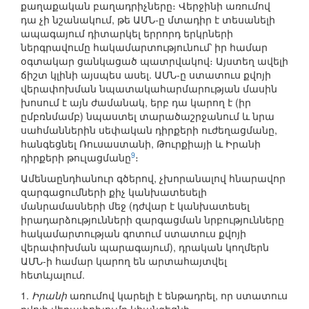
քաղաքական բաղադրիչները։ Վերջինի առումով
դա չի նշանակում, թե ԱՄՆ-ը մտադիր է տեսանելի
ապագայում դիտարկել երրորդ երկրների
ներգրավումը հակամարտությունում՝ իր համար
օգտակար ցանկացած պատրվակով։ Այստեղ ավելի
ճիշտ կլինի այսպես ասել. ԱՄՆ-ը ստատուս քվոյի
վերափոխման նպատակահարմարության մասին
խոսում է այն ժամանակ, երբ դա կարող է (իր
ըմբռնմամբ) նպաստել տարածաշրջանում և նրա
սահմաններին սեփական դիրքերի ուժեղացմանը,
հանգեցնել Ռուսաստանի, Թուրքիայի և Իրանի
9
դիրքերի թուլացմանը
։
Ամենաընդհանուր գծերով, չխորանալով հնարավոր
զարգացումների քիչ կանխատեսելի
մանրամասների մեջ (դժվար է կանխատեսել
իրադարձությունների զարգացման նրբությունները
հակամարտության գոտում ստատուս քվոյի
վերափոխման պարագայում), դրական կողմերն
ԱՄՆ-ի համար կարող են արտահայտվել
հետևյալում.
1.
Իրանի
առումով կարելի է ենթադրել, որ ստատուս