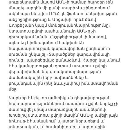
սուբյեկտային մասով ԱՄՆ-ի համար հարցեր չեն
մնացել. արդեն մի քանի տարի Վաշինգտոնում
ակնհայտ են թվում ԼՂՀ դե ֆակտո անկախության
անշրջելիությունը և Արցախի՝ որևէ ձևով
Ադրբեջանի կազմ մտնելու անհնարինությունը։
Ստատուս քվոյի պահպանումը ԱՄՆ-ը չի
դիտարկում նման անշրջելիության իմաստով,
այնտեղ հիմնականում հակված են
հակամարտության կարգավորման ընդհանուր
սխեման ընկալել «Տարածքներ կարգավիճակի
դիմաց» պարզեցված բանաձևով։ Հարցը կայանում
է հակամարտության գոտում ստատուս քվոյի
վերափոխման նպատակահարմարության
ժամանակային (երբ նախաձեռնել) և
բովանդակային (ինչ ձևաչափով) իմաստավորման
մեջ։
Կարևոր է նշել, որ ամերիկյան ղեկավարության
հայտարարություններում ստատուս քվոն երբեք չի
մատուցվել միայն տարածքային ասպեկտով։
Խոսելով ստատուս քվոյի մասին՝ ԱՄՆ-ը ավելի լայն
երևույթ է հասկանում՝ այստեղ ներառելով և՛
տնտեսական, և՛ հումանիտար, և՛ արտաքին