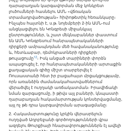
ղարաբաղյան կարգավորման մեջ կոնկրետ
լուծումների հասնելու ԱՄՆ «վճռական
տրամադրվածության» հիփոթետիկ հեռանկարը։
Ինչպես հայտնի է, ս.թ. նոյեմբերի 2-ին ԱՄՆ-ում
անցկացվելու են Կոնգրեսի միջանկյալ
ընտրություններ, և շատ մեկնաբաններ փաստում
են ԱՄՆ Կոնգրեսում հանրապետականների
դիրքերի ամրապնդման մեծ հավանականությունը
և, հետևաբար, դեմոկրատների դիրքերի
12
թուլացումը
։ Իսկ անցած տարիների փորձն
ապացուցել է, որ հանրապետականների արտաքին
քաղաքական գիծը միշտ տարբերվել է
Ռուսաստանի հետ իր բացահայտ մրցակցությամբ,
որն առանձին ժամանակահատվածներում
վերածվել է ուղղակի առճակատման։ Իրավիճակի
նման զարգացումը, ի թիվս այլ բաների, կնպաստի
ղարաբաղյան հակամարտության կոնսերվացմանը,
այլ ոչ թե դրա կարգավորման արագացմանը։
2. Հակամարտությունը կրկին վերասրելուն
ուղղված Ադրբեջանի գործողությունների վրա
ազդելու Թուրքիայի հնարավորություններն էլ ավելի