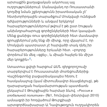
արտաքին քաղաքական ակտուալ այլ
ուղղություններում։ Մանավանդ որ Ռուսաստանի
կողմից նման շքեղությունն իրատեսական չէ՝
հետխորհրդային տարածքում Մոսկվայի ունեցած
դժվարությունների և անգամ երկկողմ
հարաբերություններում թվում է թե ըստ էության
անխնդրահարույց գործընկերների հետ կապված։
Մենք քանիցս ռուս գործընկերների հետ մասնավոր
զրույցներում լսել ենք մի միտք, որը վկայում է, որ
Մոսկվան պատրաստ չէ հարվածի տակ դնել իր
հարաբերությունները Երևանի հետ. «բոլորը
փորձում են մեզ «գցել», և միայն հայերն են միշտ
6
մեր կողքին»
։
Ստատուս քվոյի հարցում
ԱՄՆ դիրքորոշումը
տարբերվում է Ռուսաստանի մոտեցումներից։
Վաշինգտոնը բացարձակապես հեռու է
հասկանալուց (կամ միտումնավոր ձևացնելուց), թե
ղարաբաղյան հակամարտության պատճառն
ընկալում է Թուրքիային հարմար ձևով.
«Россия в
глобальной политике»
(№1, հունվար-փետրվար 2010)
ամսագրի իր հոդվածում Թուրքիայի
արտգործնախարար Ա.Դավութօղլուն ուղղակիորեն