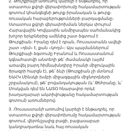
2.
Թուրքիայի
առումով կարելի է ենթադրել, որ
ստատուս քվոյի վերափոխումը հակամարտության
գոտում կհանգեցնի թուրք-իրանական և թուրք-
ռուսական հարաբերությունների բարդացմանը։
Ստատուս քվոյի վերափոխման ներկա փուլում
Հարավային Կովկասին անմիջապես սահմանակից
խոշոր երկրներից ամենից շատ ձգտում է
Թուրքիան։ Իրանը դեմ է դրան, Ռուսաստանն ավելի
շատ «դեմ» է, քան «կողմ»։ Այս պայմաններում
Թուրքիայի ձգտումը Իրանում և Ռուսաստանում
կգնահատվի անտեղի թե՛ ժամանակի (այժմ
առավել բարդ հիմնախնդիրը Իրանի միջուկային
ծրագրի հարցն է), թե՛ ձևի (Թուրքիան չի մտնում
ԵԱՀԿ Մինսկի խմբի միջազգային միջնորդների
շրջանակում), թե՛ բովանդակության (և՛ Թեհրանը, և՛
Մոսկվան դեմ են ՆԱՏՕ հնարավոր որևէ
խաղաղարար ակտիվությանը հակամարտության
գոտում) առումներով։
3.
Ռուսաստանի
առումով կարելի է ենթադրել, որ
ստատուս քվոյի վերափոխումը հակամարտության
գոտում, վերոնշյալից բացի, բացասաբար
կանդրադառնա նաև հայ-ռուսական