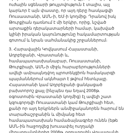
ուժային սցենարի թույլտվություն է տալիս, այլ
կարևոր է այն փաստը, որ այդ դերը հասկացվի
Ռուսաստանի, ԱՄՆ-ի, ԵՄ-ի կողմից։ Դրանով իսկ
Թուրքիան դառնում է մի երկիր, որից, նշված
արտաքին դերակատարների համար, կախված
կլինի իրական կայունությունը հակամարտության
գոտում և նրան սահմանակից շրջաններում։
3. Հարավային Կովկասում Հայաստանի,
Ադրբեջանի, Վրաստանի և,
համապատասխանաբար, Ռուսաստանի,
Թուրքիայի, ԱՄՆ-ի միջև հարաբերությունների
ավելի ամրապնդվող պրոտեկցիոն համակարգի
պայմաններում ակնհայտ է թվում հետևյալը.
Հայաստանի կամ Ադրբեջանի ցանկացած
բախտորոշ քայլ (ինչպես դա եղավ 2008թ.
օգոստոսին Վրաստանի կողմից) էլ ավելի շատ
կզուգորդվի Ռուսաստանի կամ Թուրքիայի հետ,
քանի որ այդ երկրներն անմիջականորեն հարում են
տարածաշրջանին և միմյանց հետ
համապատասխան համաձայնագրեր ունեն (եթե
ԱՄՆ-ին հաջողվեց խուսափել ուղղակի
մեղադրանքներից 2008թ. օգոստոսին Վրաստանի