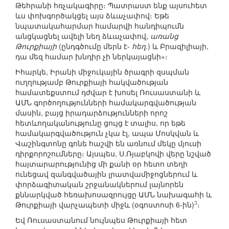
Թեհրանի հռչակագիրը։ Պատրաստ ենք այսուհետ
ևս փոխգործակցել այս ձևաչափով։ Եթե
նպատակահարմար համարվի հանդիպումն
անցկացնել ավելի նեղ ձևաչափով,
առանց
Թուրքիայի
(ընդգծումը մերն է-
հեղ.
) և Բրազիլիայի,
դա մեզ համար խնդիր չի ներկայացնի»։
Իհարկե, Իրանի միջուկային ծրագրի զսպման
ուղղությամբ Թուրքիայի հակվածության
համատեքստում դժվար է խոսել Ռուսաստանի և
ԱՄՆ գործողությունների համակարգվածության
մասին, բայց իրադարձությունների որոշ
հետևողականությունը ցույց է տալիս, որ եթե
համակարգվածություն չկա էլ, ապա Մոսկվան և
Վաշինգտոնը գոնե հաշվի են առնում մեկը մյուսի
դիրքորոշումները։ Այսպես, Ս.Ռյաբկովի վերը նշված
հայտարարությունից մի քանի օր հետո տեղի
ունեցավ զանգվածային լրատվամիջոցներում և
փորձագիտական շրջանակներում լայնորեն
քննարկված հեռախոսազրույցը ԱՄՆ նախագահի և
3
Թուրքիայի վարչապետի միջև (օգոստոսի 6-ին)
։
Եվ Ռուսաստանում նույնպես Թուրքիայի հետ