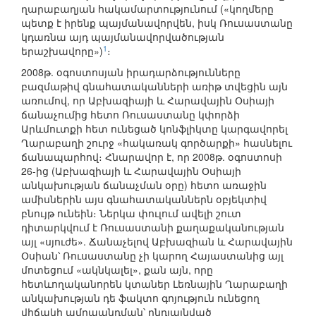
ղարաբաղյան հակամարտությունում («կողմերը
պետք է իրենք պայմանավորվեն, իսկ Ռուսաստանը
կդառնա այդ պայմանավորվածության
1
երաշխավորը»)
։
2008թ. օգոստոսյան իրադարձությունները
բազմաթիվ գնահատականների առիթ տվեցին այն
առումով, որ Աբխազիայի և Հարավային Օսիայի
ճանաչումից հետո Ռուսաստանը կփորձի
Արևմուտքի հետ ունեցած կոնֆլիկտը կարգավորել
Ղարաբաղի շուրջ «հակառակ գործարքի» հասնելու
ճանապարհով։ Հնարավոր է, որ 2008թ. օգոստոսի
26-ից (Աբխազիայի և Հարավային Օսիայի
անկախության ճանաչման օրը) հետո առաջին
ամիսներին այս գնահատականներն օբյեկտիվ
բնույթ ունեին։ Ներկա փուլում ավելի շուտ
դիտարկվում է Ռուսաստանի քաղաքականության
այլ «սյուժե». Ճանաչելով Աբխազիան և Հարավային
Օսիան՝ Ռուսաստանը չի կարող Հայաստանից այլ
մոտեցում «ակնկալել», քան այն, որը
հետևողականորեն կտաներ Լեռնային Ղարաբաղի
անկախության դե ֆակտո գոյություն ունեցող
վիճակի ամրապնդման՝ ընդլայնված