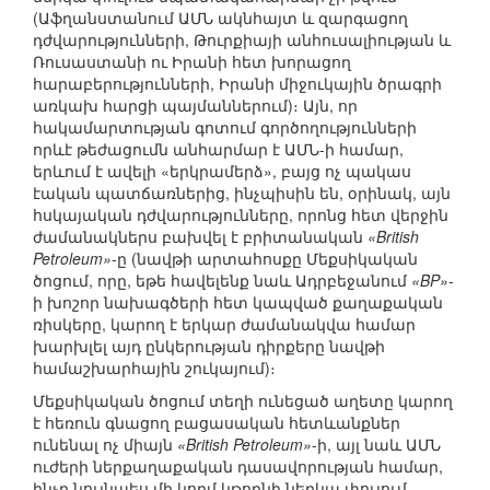
(Աֆղանստանում ԱՄՆ ակնհայտ և զարգացող
դժվարությունների, Թուրքիայի անհուսալիության և
Ռուսաստանի ու Իրանի հետ խորացող
հարաբերությունների, Իրանի միջուկային ծրագրի
առկախ հարցի պայմաններում)։ Այն, որ
հակամարտության գոտում գործողությունների
որևէ թեժացումն անհարմար է ԱՄՆ-ի համար,
երևում է ավելի «երկրամերձ», բայց ոչ պակաս
էական պատճառներից, ինչպիսին են, օրինակ, այն
հսկայական դժվարությունները, որոնց հետ վերջին
ժամանակներս բախվել է բրիտանական
«British
Petroleum»
-ը (նավթի արտահոսքը Մեքսիկական
ծոցում, որը, եթե հավելենք նաև Ադրբեջանում
«BP»
-
ի խոշոր նախագծերի հետ կապված քաղաքական
ռիսկերը, կարող է երկար ժամանակվա համար
խարխլել այդ ընկերության դիրքերը նավթի
համաշխարհային շուկայում)։
Մեքսիկական ծոցում տեղի ունեցած աղետը կարող
է հեռուն գնացող բացասական հետևանքներ
ունենալ ոչ միայն
«British Petroleum»
-ի, այլ նաև ԱՄՆ
ուժերի ներքաղաքական դասավորության համար,
ինչը նույնպես մի կողմ կթողնի ներկա փուլում