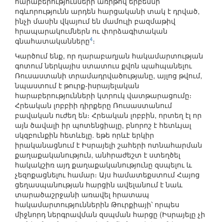
հարաբերությունների առիթով երբեմնի
ոգևորությունն արդեն հարցականի տակ է դրված,
ինչի մասին վկայում են մամուլի բազմաթիվ
հրապարակումներն ու փորձագիտական
4
գնահատականները
։
Կարծում ենք, որ ղարաբաղյան հակամարտության
գոտում ներկայիս ստատուս քվոն պահպանելու
Ռուսաստանի տրամադրվածությանը, այլոց թվում,
նպաստում է թուրք-իսրայելական
հարաբերությունների կտրուկ վատթարացումը։
Հրեական լոբբիի դիրքերը Ռուսաստանում
բավական ուժեղ են։ Հրեական լոբբին, որտեղ էլ որ
այն ծավալի իր պոտենցիալը, բնորոշ է հետևյալ
սկզբունքին հետևելը. եթե որևէ երկիր
իրականացնում է Իսրայելի շահերի ոտնահարման
քաղաքականություն, անհրաժեշտ է ստեղծել
հակակշիռ այդ քաղաքականությունը զսպելու և
չեզոքացնելու համար։ Այս համատեքստում Հայոց
ցեղասպանության հարցին ավելանում է նաև
տարածաշրջանի առավել հրատապ
հակամարտություններին Թուրքիայի՝ որպես
միջնորդ ներգրավման զսպման հարցը (Իսրայելը չի