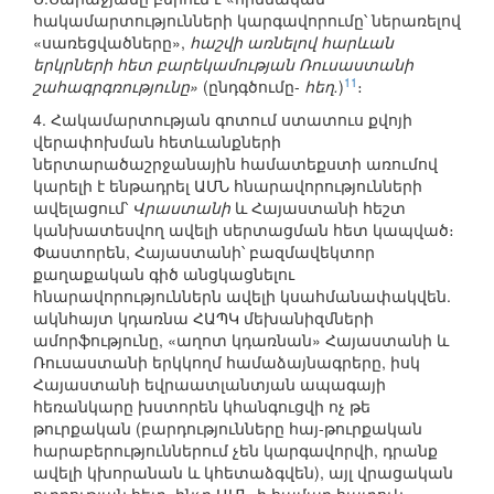
հակամարտությունների կարգավորումը՝ ներառելով
«սառեցվածները»,
հաշվի առնելով հարևան
երկրների հետ բարեկամության Ռուսաստանի
11
շահագրգռությունը»
(ընդգծումը-
հեղ.
)
։
4. Հակամարտության գոտում ստատուս քվոյի
վերափոխման հետևանքների
ներտարածաշրջանային համատեքստի առումով
կարելի է ենթադրել ԱՄՆ հնարավորությունների
ավելացում՝
Վրաստանի
և Հայաստանի հեշտ
կանխատեսվող ավելի սերտացման հետ կապված։
Փաստորեն, Հայաստանի՝ բազմավեկտոր
քաղաքական գիծ անցկացնելու
հնարավորություններն ավելի կսահմանափակվեն.
ակնհայտ կդառնա ՀԱՊԿ մեխանիզմների
ամորֆությունը, «աղոտ կդառնան» Հայաստանի և
Ռուսաստանի երկկողմ համաձայնագրերը, իսկ
Հայաստանի եվրաատլանտյան ապագայի
հեռանկարը խստորեն կհանգուցվի ոչ թե
թուրքական (բարդությունները հայ-թուրքական
հարաբերություններում չեն կարգավորվի, դրանք
ավելի կխորանան և կհետաձգվեն), այլ վրացական