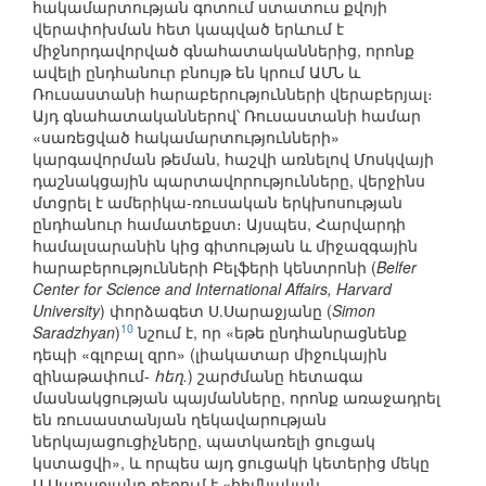
հակամարտության գոտում ստատուս քվոյի
վերափոխման հետ կապված երևում է
միջնորդավորված գնահատականներից, որոնք
ավելի ընդհանուր բնույթ են կրում ԱՄՆ և
Ռուսաստանի հարաբերությունների վերաբերյալ։
Այդ գնահատականներով՝ Ռուսաստանի համար
«սառեցված հակամարտությունների»
կարգավորման թեման, հաշվի առնելով Մոսկվայի
դաշնակցային պարտավորությունները, վերջինս
մտցրել է ամերիկա-ռուսական երկխոսության
ընդհանուր համատեքստ։ Այսպես, Հարվարդի
համալսարանին կից գիտության և միջազգային
հարաբերությունների Բելֆերի կենտրոնի (
Belfer
Center for Science and International Affairs, Harvard
University
) փորձագետ Ս.Սարաջյանը (
Simon
10
Saradzhyan
)
նշում է, որ «եթե ընդհանրացնենք
դեպի «գլոբալ զրո» (լիակատար միջուկային
զինաթափում-
հեղ.
) շարժմանը հետագա
մասնակցության պայմանները, որոնք առաջադրել
են ռուսաստանյան ղեկավարության
ներկայացուցիչները, պատկառելի ցուցակ
կստացվի», և որպես այդ ցուցակի կետերից մեկը
Ս.Սարաջյանը բերում է «հիմնական