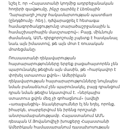
նշել է, որ «Հայաստանի կողմից ադրբեջանական
հողերի զավթումը,
ինչը դարձել է Լեռնային
Ղարաբաղի շուրջ հակամարտության պատճառ
(ընդգծումը-
հեղ.
), դժվարացրել է հետագա
համագործակցությունը տարածաշրջանային և
համաշխարհային մասշտաբով»։ Բայց, միևնույն
ժամանակ, ԱՄՆ դիրքորոշումը չպետք է հասկանալ
նաև այն իմաստով, թե այն մոտ է ռուսական
մոտեցմանը։
Ռուսաստանի ղեկավարության
հայտարարությունները երբեք բացահայտորեն չեն
պարունակել թեզիսն այն մասին, թե «հարկավոր է
փոխել ստատուս քվոն»։ Ամերիկյան
ղեկավարության հայտարարությունները նույնպես
նման բանաձևում չեն պարունակել, բայց դրանցում
դրան նման թեզիս նկատվում է. «ներկայիս
ստատուս քվոն մեզ չի գոհացնում» (ավելի
«առաջանցիկ» ձևակերպումներ էլ են եղել, որոնք,
իհարկե, տարբերվում են իրենց որոշակի
անտրամաբանությամբ. Հայաստանում ԱՄՆ
դեսպան Մ.Յովանովիչի խոսքերը Հայաստանի
Ամերիկյան համալսարանում դասախոսության