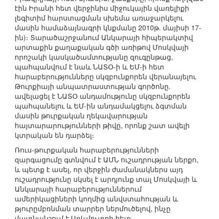
էին Իրանի հետ վերջինիս միջուկային վառելիքի
լեգիտիմ հարստացման սխեմա առաջարկելու
մասին համաձայնագրի կնքմանը 2010թ. մայիսի 17-
ին)։ Տարածաշրջանում Անկարայի հիպերակտիվ
արտաքին քաղաքական գծի առիթով Մոսկվայի
որոշակի կասկածամտությանը զուգընթաց,
պահպանվում է նաև ՆԱՏՕ-ի և ԵՄ-ի հետ
հարաբերությունները սկզբունքորեն վերանայելու
Թուրքիայի անպատրաստության գործոնը.
ավելացել է ՆԱՏՕ անդամությունը սկզբունքորեն
պահպանելու և ԵՄ-ին անդամակցելու ձգտման
մասին թուրքական ղեկավարության
հայտարարությունների թիվը, որոնք շատ ավելի
կտրական են դարձել։
Ռուս-թուրքական հարաբերությունների
զարգացումը գտնվում է ԱՄՆ ուշադրության ներքո,
և պետք է ասել, որ վերջին ժամանակներս այդ
ուշադրությունը սկսել է արդյունք տալ Մոսկվայի և
Անկարայի հարաբերություններում
ամերիկացիների կողմից անվստահության և
թյուրըմբռնման տարրեր ներմուծելով, ինչը
մատնանշում է Արևմուտքի հետ