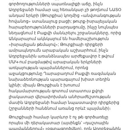
գործողությունների սպառնալիքի աճը, ինչն
Ադրբեջանի համար այլ հեռանկար չի թողնում ՆԱՏՕ
անդամ երկրի (Թուրքիա) կողմից «անվտանգության
հովանոց» ստանալուց բացի; թուրք-իսրայելական
հարաբերությունների բարդացումը, ինչը նույնպես
նեղացնում է Բաքվի մանևրելու շրջանակները, որից
Անկարայում ակնկալում են համերաշխություն
«իսրայելյան թեմայով»; Թուրքիայի դիրքերի
ամրապնդումն արաբական աշխարհում, ինչն
Ադրբեջանին առանձնապես արժեքավոր է թվում
ՄԱԿ-ում բազմաթիվ արաբական երկրների
առկայության պայմաններում, որոնց
աջակցությունը Ղարաբաղում Բաքվի ռազմական
նախաձեռնության պարագայում խիստ տեղին
կլինի; միայն Թուրքիան է խոսում
հակամարտության գոտում ստատուս քվոյի
լիակատար վերափոխման անհրաժեշտության
մասին Ադրբեջանի համար նպաստավոր դիրքերից
(շրջանների հանձնում առանց որևէ պայմանի)։
Թուրքիայի համար կարևոր է ոչ թե գործառելը
որպես մի դերակատար (այսինքն՝ «դաշտային
պայմաններում» չօգտագործվելը), որն Ադրբեջանին