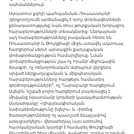
սահմաններում։
Ստատուս քվոյի պահպանման
Ռուսաստանի
դիրքորոշումն
արժանացել է որոշ փորձագետների
քննադատությանը նաև ռուս-թուրքական խորացող
հարաբերությունների տեսակետից։ Ներկայումս
այդ հարաբերությունները բավական հեռու են
Ռուսաստանի և Թուրքիայի միջև առավել ակտուալ
հարցերում սերտ արտաքին քաղաքական
փոխգործակցություն համարվելուց։ Նման
փոխգործակցություն չկա ոչ Իրանի միջուկային
ծրագրի, ոչ Կենտրոնական Ասիայում վերջերս
սրված ներքաղաքական և միջպետական
հարաբերությունները հարթելու համատեղ
2
գործողությունների
, ոչ Ղարաբաղի հարցերում։
Ավելին, նշված բոլոր հարցերում բարձրացել է
միմյանց նկատմամբ կողմերի կասկածամտության
մակարդակը՝ «դիվանագիտական
նախաձեռնությունը խլելու» և «իրենց
ծառայությունները ոչ պատշաճ ձևաչափով
առաջարկելու» վերաբերյալ (այս առումով
հատկանշական կարելի է համարել Թուրքիայի՝
Բրազիլիայի հետ միասին, ջանքերը, որոնք ուղղված