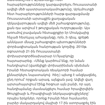
հարաբերությունները կարգավորելու Ռուսաստանի
ավելի մեծ պատրաստակամությունը, Արևմուտքի
հետ հարաբերությունների հարթ զարգացմամբ
Ռուսաստանի արտաքին քաղաքական
ղեկավարության ավելի մեծ շահագրգռությունը,
քան դա արվում է թուրքական ուղղությամբ։ Այս
առումով բավական հետաքրքիր էր Մոսկվայից
հնչած հետևյալ ահազանգը, որն, ի դեպ, գրեթե
աննկատ մնաց շահագրգիռ պետությունների
փորձագիտական հանրության կողմից. 2010թ.
օգոստոսի 21-ին Ռուսաստանի
փոխարտգործնախարար Ս.Ռյաբկովը
հայտարարեց. «Մենք կարծում ենք, որ նման
հանդիպում (վառելիքի փոխարինման սխեման
Իրանի հետազոտական ռեակտորի համար
քննարկելու նպատակով-
հեղ.
) պետք է անցկացնել,
ընդ որում՝ որքան արագ, այնքան լավ։ Ավելի վաղ
արտահայտվում էինք հօգուտ այն բանի, որ այդ
հանդիպմանը մասնակցելու համար հրավիրվեին
Թուրքիայի և Բրազիլիայի ներկայացուցիչները՝
որպես երկրներ, որոնք Իրանի հետ համատեղ
բարձր մակարդակով մայիսի 17-ին ստորագրել էին