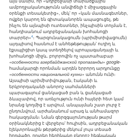
այն մասին, որ «Ադրբեջանի տարածքային
ամբողջականությունն անվիճելի է միջազգային
օրենքի տեսակետից», մեկ՝ որ «կան մասնագետներ,
ովքեր կարող են գիտականորեն ապացուցել, թե
ինչու են այնպիսի ուտեստներ, ինչպիսին տոլման է,
հանդիսանում ադրբեջանական խոհանոցի
4
տարրեր»
։ Պարզունակացումն (պրիմիտիվացումն)
այդպիսով հասնում է անհեթեթության՝ ուղիղ և
էքսպլիցիտ կապ ստեղծելով պրոպագանդայի և
խոհանոցի միջև. բոլորովին ոչ պատահաբար
«особенности азербайджанской пропаганды» google
-
համակարգի որոնման արդեն երրորդ արդյունքը
«особенности национальной кухни»
անունն ունի։
Այսպիսի պրիմիտիվության, էականի և
երկրորդականի անորոշ սահմանների
պարագայում ցանկացած բան և ցանկացած
ձևաչափով, որ առնչություն ունի հայերի հետ կամ
նրանց կողմից է արվում, անպայման շատ լուրջ է
ընդունվում, արժանանում արագ և անհամազոր
հակազդման։ Նման գերզգայունության թարմ
օրինակներից է վերջերս՝ հուլիսին, ադրբեջանական
էլեկտրոնային թերթերից մեկում լույս տեսած
հոդվածը, որտեղ հեղինակը բնորոշ հեգնական