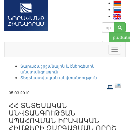
բաժանո
Տարածաշրջանային և էներգետիկ
անվտանգություն
Տեղեկատվական անվտանգություն
05.03.2010
ՀՀ ՏՆՏԵՍԱԿԱՆ
ԱՆՎՏԱՆԳՈՒԹՅԱՆ
ԱՊԱՀՈՎՄԱՆ ԻՐԱՎԱԿԱՆ
ՀԻՄՔԵՐԻ ԶԱՐԳԱՑՄԱՆ ՈՐՈՇ