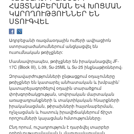
ՀԱՅՏՆԱԲԵՐՄԱՆ ԵՎ ԽՈՑՄԱՆ
ԿԱՐՈՂՈՒԹՅՈՒՆՆԵՐ ԵՆ
ՍՏՈՒԳՎԵԼ
Ադրբեջանի ռազմաօդային ուժերի ավիացիոն
ստորաբաժանումներում անցկացվել են
ուսումնական թռիչքներ:
Մասնավորապես, թռիչքներ են իրականացվել JF-
17C (Block III), L-39, Su-25ML և Su-25 ինքնաթիռներով։
Զորավարժությունների ընթացքում օդաչուները
թռիչքներ են կատարել անհատական և խմբային՝
կատարելագործելով օդային տարածքում
փոխգործակցության, սովորական մարտական
առաջադրանքների և տակտիկական հնարքների
իրականացման, թիրախների հայտնաբերման,
ոչնչացման և հատուկ իրավիճակներում ճիշտ
որոշումների կայացման հմտությունները։
Ընդ որում, ուշադրություն է դարձվել տարբեր
օդերևութաբանական և մարտավարական