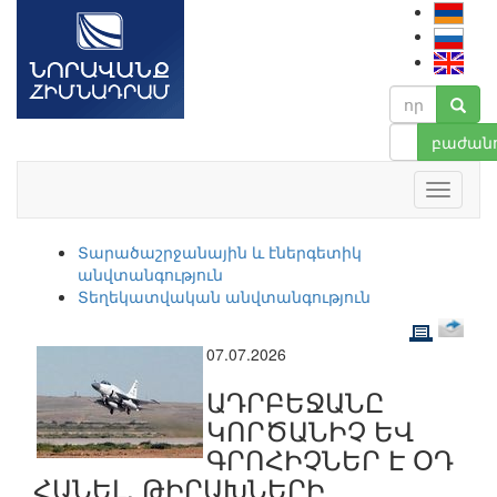
բաժանո
Տարածաշրջանային և էներգետիկ
անվտանգություն
Տեղեկատվական անվտանգություն
07.07.2026
ԱԴՐԲԵՋԱՆԸ
ԿՈՐԾԱՆԻՉ ԵՎ
ԳՐՈՀԻՉՆԵՐ Է ՕԴ
ՀԱՆԵԼ. ԹԻՐԱԽՆԵՐԻ