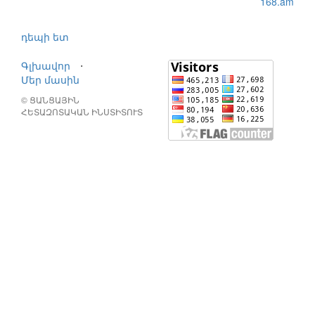
168.am
դեպի ետ
Գլխավոր
⋅
Մեր մասին
© ՑԱՆՑԱՅԻՆ
ՀԵՏԱԶՈՏԱԿԱՆ ԻՆՍՏԻՏՈՒՏ