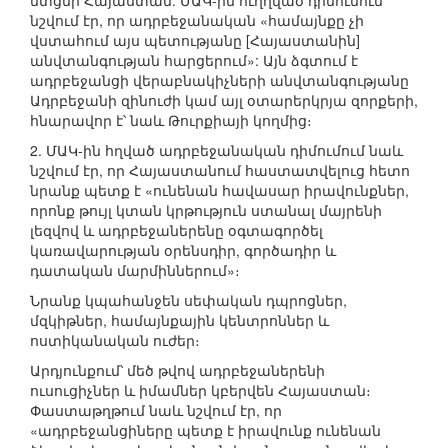
մտցնի Հայաստան: ՄԱԿ-ին ուղղված դիմումում
նշվում էր, որ ադրբեջանական «համայնքը չի
վստահում այս պետությանը [Հայաստանին]
անվտանգության հարցերում»: Այն ձգտում է
ադրբեջանցի վերաբնակիչների անվտանգությանը
Ադրբեջանի զինուժի կամ այլ օտարերկրյա զորքերի,
հնարավոր է՝ նաև Թուրքիայի կողմից։
2. ՄԱԿ-ին հղված ադրբեջանական դիմումում նաև
նշվում էր, որ Հայաստանում հաստատվելուց հետո
նրանք պետք է «ունենան հավասար իրավունքներ,
որոնք թույլ կտան կրթություն ստանալ մայրենի
լեզվով և ադրբեջաներենը օգտագործել
կառավարության օրենսդիր, գործադիր և
դատական մարմիններում»։
Նրանք կպահանջեն սեփական դպրոցներ,
մզկիթներ, համայնքային կենտրոններ և
ոստիկանական ուժեր։
Արդյունքում՝ մեծ թվով ադրբեջաներենի
ուսուցիչներ և իմամներ կբերվեն Հայաստան։
Փաստաթղթում նաև նշվում էր, որ
«ադրբեջանցիները պետք է իրավունք ունենան