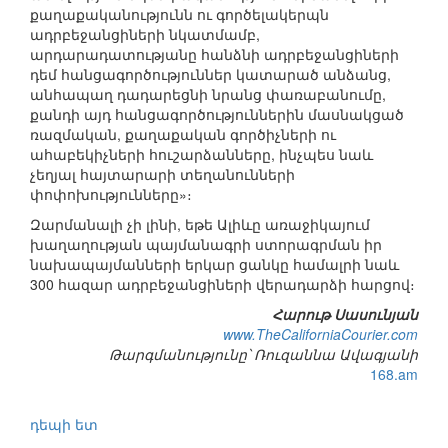
քաղաքականությունն ու գործելակերպն
ադրբեջանցիների նկատմամբ,
արդարադատությանը հանձնի ադրբեջանցիների
դեմ հանցագործություններ կատարած անձանց,
անհապաղ դադարեցնի նրանց փառաբանումը,
քանդի այդ հանցագործություններին մասնակցած
ռազմական, քաղաքական գործիչների ու
ահաբեկիչների հուշարձանները, ինչպես նաև
չեղյալ հայտարարի տեղանունների
փոփոխությունները»։
Զարմանալի չի լինի, եթե Ալիևը առաջիկայում
խաղաղության պայմանագրի ստորագրման իր
նախապայմանների երկար ցանկը համալրի նաև
300 հազար ադրբեջանցիների վերադարձի հարցով։
Հարութ Սասունյան
www.TheCaliforniaCourier.com
Թարգմանությունը՝ Ռուզաննա Ավագյանի
168.am
դեպի ետ