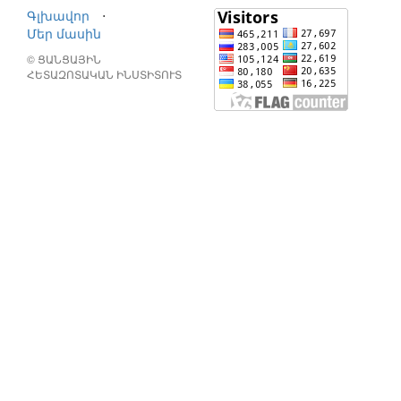
Գլխավոր
⋅
Մեր մասին
© ՑԱՆՑԱՅԻՆ
ՀԵՏԱԶՈՏԱԿԱՆ ԻՆՍՏԻՏՈՒՏ