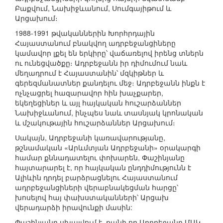
Բաքվում, Նախիջևանում, Սումգայիթում և
Արցախում։
1988-1991 թվականներին Խորհրդային
Հայաստանում բնակվող ադրբեջանցիները
կամավոր լքել են երկիրը՝ վաճառելով իրենց տներն
ու ունեցվածքը։ Ադրբեջանն իր դիմումում նաև
մեղադրում է Հայաստանին՝ մզկիթներ և
գերեզմանատներ քանդելու մեջ։ Ադրբեջանն ինքն է
ոչնչացրել հազարավոր հին խաչքարեր,
եկեղեցիներ և այլ հայկական հուշարձաններ
Նախիջևանում, ինչպես նաև տասնյակ կրոնական
և մշակութային հուշարձաններ Արցախում։
Սակայն, Ադրբեջանի կառավարությանը,
թշնամական «Արևմտյան Ադրբեջանի» օրակարգի
համար քննադատելու փոխարեն, Փաշինյանը
հայտարարել է, որ հայկական ընդդիմությունն է
Ալիևին դրդել բարձրացնելու Հայաստանում
ադրբեջանցիների վերաբնակեցման հարցը՝
խոսելով հայ փախստականների՝ Արցախ
վերադարձի իրավունքի մասին:
Փաշինյանը սխալվում է, քանի որ Ադրբեջանը ՄԱԿ-