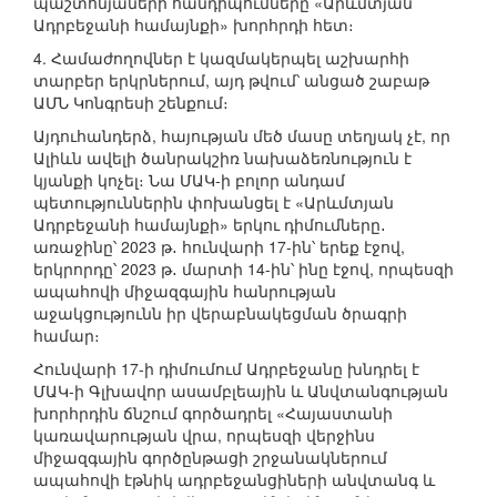
պաշտոնյաների հանդիպումները «Արևմտյան
Ադրբեջանի համայնքի» խորհրդի հետ։
4. Համաժողովներ է կազմակերպել աշխարհի
տարբեր երկրներում, այդ թվում՝ անցած շաբաթ
ԱՄՆ Կոնգրեսի շենքում։
Այդուհանդերձ, հայության մեծ մասը տեղյակ չէ, որ
Ալիևն ավելի ծանրակշիռ նախաձեռնություն է
կյանքի կոչել։ Նա ՄԱԿ-ի բոլոր անդամ
պետություններին փոխանցել է «Արևմտյան
Ադրբեջանի համայնքի» երկու դիմումները․
առաջինը՝ 2023 թ․ հունվարի 17-ին՝ երեք էջով,
երկրորդը՝ 2023 թ․ մարտի 14-ին՝ ինը էջով, որպեսզի
ապահովի միջազգային հանրության
աջակցությունն իր վերաբնակեցման ծրագրի
համար։
Հունվարի 17-ի դիմումում Ադրբեջանը խնդրել է
ՄԱԿ-ի Գլխավոր ասամբլեային և Անվտանգության
խորհրդին ճնշում գործադրել «Հայաստանի
կառավարության վրա, որպեսզի վերջինս
միջազգային գործընթացի շրջանակներում
ապահովի էթնիկ ադրբեջանցիների անվտանգ և