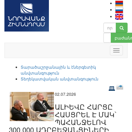
բաժանո
Տարածաշրջանային և էներգետիկ
անվտանգություն
Տեղեկատվական անվտանգություն
02.07.2026
ԱԼԻԵՎԸ ՀԱՐՑԸ
ՀԱՍՑՐԵԼ Է ՄԱԿ՝
ՊԱՀԱՆՋԵԼՈՎ
300.000 ԱԴՐԲԵՋԱՆՑԻՆԵՐԻ