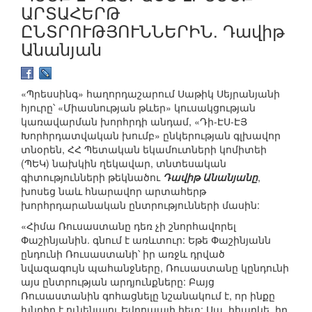
ԱՐՏԱՀԵՐԹ
ԸՆՏՐՈՒԹՅՈՒՆՆԵՐԻՆ. Դավիթ
Անանյան
«Պրեսսինգ» հաղորդաշարում Սաթիկ Սեյրանյանի
հյուրը՝ «Միասնության թևեր» կուսակցության
կառավարման խորհրդի անդամ, «Դի-ԷՍ-ԷՅ
Խորհրդատվական խումբ» ընկերության գլխավոր
տնօրեն, ՀՀ Պետական եկամուտների կոմիտեի
(ՊԵԿ) նախկին ղեկավար, տնտեսական
գիտությունների թեկնածու
Դավիթ Անանյանը
,
խոսեց նաև հնարավոր արտահերթ
խորհրդարանական ընտրությունների մասին:
«Հիմա Ռուսաստանը դեռ չի շնորհավորել
Փաշինյանին. գնում է առևտուր: Եթե Փաշինյանն
ընդունի Ռուսաստանի՝ իր առջև դրված
նվազագույն պահանջները, Ռուսաստանը կընդունի
այս ընտրության արդյունքները: Բայց
Ռուսաստանին գոհացնելը նշանակում է, որ ինքը
խնդիր է ունենալու Եվրոպայի հետ: Սա, իհարկե, իր