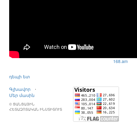
168.am
դեպի ետ
Գլխավոր
⋅
Մեր մասին
© ՑԱՆՑԱՅԻՆ
ՀԵՏԱԶՈՏԱԿԱՆ ԻՆՍՏԻՏՈՒՏ