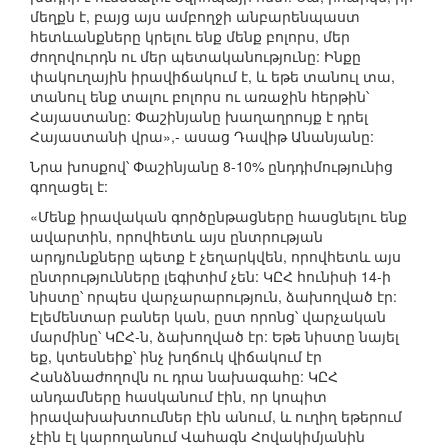
մեղքն է, բայց այս ամբողջի անբարենպաստ
հետևանքները կրելու ենք մենք բոլորս, մեր
ժողովուրդն ու մեր պետականությունը: Ինքը
փակուղային իրավիճակում է, և եթե տանուլ տա,
տանուլ ենք տալու բոլորս ու առաջին հերթին՝
Հայաստանը: Փաշինյանը խաղաղրույք է դրել
Հայաստանի վրա»,- ասաց Դավիթ Անանյանը:
Նրա խոսքով՝ Փաշինյանը 8-10% ընդդիմությունից
գողացել է:
«Մենք իրավական գործընթացները հասցնելու ենք
ավարտին, որովհետև այս ընտրության
արդյունքները պետք է չեղարկվեն, որովհետև այս
ընտրությունները լեգիտիմ չեն: ԿԸՀ հունիսի 14-ի
նիստը՝ որպես վարչարարություն, ձախողված էր:
Էլեմենտար բաներ կան, ըստ որոնց՝ վարչական
մարմինը՝ ԿԸՀ-ն, ձախողված էր: Եթե նիստը նայել
եք, կտեսնեիք՝ ինչ խղճուկ վիճակում էր
Հանձնաժողովն ու դրա նախագահը: ԿԸՀ
անդամները հասկանում էին, որ կոպիտ
իրավախախտումներ էին անում, և ուղիղ եթերում
չէին էլ կարողանում Վահագն Հովակիմյանին