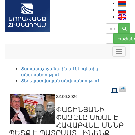
բաժանո
Տարածաշրջանային և էներգետիկ
անվտանգություն
Տեղեկատվական անվտանգություն
22.06.2026
ՓԱՇԻՆՅԱՆԻ
ՓԱԶԸԼԸ ՍԽԱԼ Է
ՀԱՎԱՔՎԵԼ. ՄԵՆՔ
ՊԵՏՔ Է ՊԱՏՐԱՍՏ ԼԻՆԵՆՔ