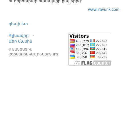
ու գործարար համայնքի քայլերից:
www.iravunk.com
դեպի ետ
Գլխավոր
⋅
Մեր մասին
© ՑԱՆՑԱՅԻՆ
ՀԵՏԱԶՈՏԱԿԱՆ ԻՆՍՏԻՏՈՒՏ