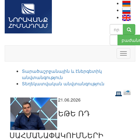
բաժանո
Տարածաշրջանային և էներգետիկ
անվտանգություն
Տեղեկատվական անվտանգություն
21.06.2026
ԵԹԵ ՌԴ
ՍԱՀՄԱՆԱՓԱԿՈՒՄՆԵՐԻ