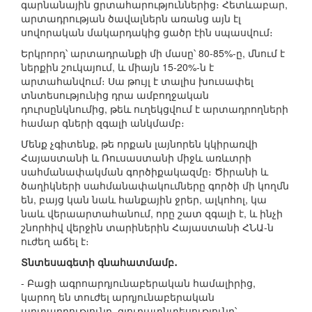
գարնանային ցրտահարություններից։ Հետևաբար,
արտադրության ծավալներն առանց այն էլ
սովորական մակարդակից ցածր էին սպասվում։
Երկրորդ՝ արտադրանքի մի մասը՝ 80-85%-ը, մնում է
ներքին շուկայում, և միայն 15-20%-ն է
արտահանվում։ Սա թույլ է տալիս խուսափել
տնտեսությունից դրա ամբողջական
դուրսընկնումից, թեև ուղեկցվում է արտադրողների
համար գների զգալի անկմամբ։
Մենք չգիտենք, թե որքան լայնորեն կկիրառվի
Հայաստանի և Ռուսաստանի միջև առևտրի
սահմանափակման գործիքակազմը։ Ծիրանի և
ծաղիկների սահմանափակումները գործի մի կողմն
են, բայց կան նաև հանքային ջրեր, ալկոհոլ, կա
նաև վերաարտահանում, որը շատ զգալի է, և ինչի
շնորհիվ վերջին տարիներին Հայաստանի ՀՆԱ-ն
ուժեղ աճել է։
Տնտեսագետի գնահատմամբ․
- Բացի ագրոարդյունաբերական համալիրից,
կարող են տուժել արդյունաբերական
արտադրությունը, գյուղատնտեսությունը՝