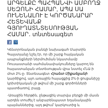
ԱՐԳԵԼՔԸ ՊԱՀՊԱՆՎԻ ԱՄԲՈՂՋ
ՍԵԶՈՆԻ ՀԱՄԱՐ, ԱՊԱ ՍԱ
ՈՒՆԵՆԱԼՈՒ Է ԿՈՐԾԱՆԱՐԱՐ
ՀԵՏԵՎԱՆՔ
ԳՅՈՒՂԱՏՆՏԵՍՈՒԹՅԱՆ
ՀԱՄԱՐ․ տնտեսագետ
Կենտրոնական բանկի նախագահ Մարտին
Գալստյանը նշել էր, որ մի շարք հայկական
ապրանքների ներմուծման նկատմամբ
Ռուսաստանի սահմանափակումները կարող են
հայաստանյան տնտեսության վրա նստել ՀՆԱ-ի
մոտ 2%-ը։ Տնտեսագետ
Հրանտ Միքաելյանի
կարծիքով, այո․առաջին հայացքից 2%-ի ցուցանիշը
կրիտիկական չի թվում մի շարք գործոնների
պատճառով, բայց․
-Առաջին հերթին, ընթացիկ տարվա բերքի մի մասն
արդեն տուժել է անբարենպաստ եղանակային
պայմաններից, այդ թվում՝ կարկուտից և