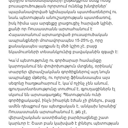
վերջին տասնամյակների ընթացքում մենք հենց
բուսաբուծության ոլորտում ունենք խնդիրներ՝
պայմանավորված կլիմայական պատճառներով ու
նաև պետության անուշադրության պատճառով,
իսկ հիմա այս արգելքը լրացուցիչ հարված կլինի,
քանի որ Ռուսաստանն արտահանում է
Հայաստանում արտադրված բուսաբուծական
ապրանքների մոտավորապես 15-25%-ը, որը
քանակապես այդքան էլ մեծ կշիռ չէ, բայց
եկամուտների տեսանկյունից բավականին զգալի է:
Կա՛մ պետությունը ու գործարար համայնքը
կարողանում են փոփոխություն մտցնել, օրինակ՝
տարբեր վերամշակման գործիքներով այդ նույն
ապրանքը մթերել, ու ոլորտը ֆինանսապես այս
սեզոնը հաղթահարում է, կա՛մ ոչինչ չեն անում,
գյուղատնտեսությունը տուժում է, գյուղացիներն էլ
սկսում են արտագաղթել: Պետությունն ունի
գործիքակազմ, ինչն իհարկե էժան չի լինելու, բայց
ամեն դեպքում դա պետքական է, անկախ նրանից՝
Ռուսաստանն արտահանում է, թե չէ,
վերամշակման աստիճանը բարձրացնելը շատ
կարևոր է: Շատ բան կախված է լինելու պետության