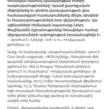
ռուսական հատուկ նշանակության ուժերի
ռազմավարությունները՝ սկսած քարոզչական
մեթոդներից եւ գործող կառավարության վրա
համակարգված հարձակումներից մինչեւ ռիսկերի
եւ հնարավորությունների խոր վերլուծություն: Այս
սցենարների հիմնական նպատակը Նիկոլ
Փաշինյանին իշխանությունից հեռացնելու համար
միջոցառումների ամբողջություն իրականացնելն է»
,
- «գուժում է» Նիկոլի «ՀԺ»-ն ու «Կովկասյան
քրոնիկա»-ն:
Ասեք, որ նախաբանը «բացահայտումների» սյուռ է:
Ըստ նույն աղբյուրի, «ФСБ-իշնիկը» հեռախոսի մեծ
գաղտնի տեղեկատվություն ներբեռնած փողոցում
զվռնում էր, մեկ էլ հոպլյա՝ հեռախոսն ընկնում
կորում է ու հայտնվում «Կովկասյան քրոնիկա»-յի
խմբագրակազմի ձեռքը: Նման երեւակայություն
համաձայնեք, որ ո՛չ Էմիր Կուստուրիցայի ֆիլմերում
կգտնեք, ո՛չ էլ Դիանա Գրիգորյանի սերիալներում:
Եթե ռուսական հետախուզությունն իրականում այս
օրին լիներ Արեւմուտքը վաղուց էր Հյուսիսային
արջին տիկ հանել:
Ինչեւէ, վերադառնանք կարեւորին. ի վերջո, այս