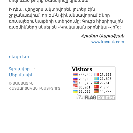
սովոևած թուրք Մամեդովը կիմանա:
Ի դեպ, վերջերս ակտիվորեն լուրեր էին
շրջանառվում, որ ԵՄ-ն ֆինանսավորում է նոր
ռուսալեզու կայքերի ստեղծումը: Գուցե հիբրիդային
ռազմիկները սկսել են «Կովկասյան քրոնիկա»-յի՞ց:
Հրանտ Սարաֆյա
ն
www.iravunk.com
դեպի ետ
Գլխավոր
⋅
Մեր մասին
© ՑԱՆՑԱՅԻՆ
ՀԵՏԱԶՈՏԱԿԱՆ ԻՆՍՏԻՏՈՒՏ