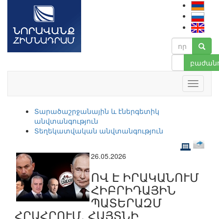
բաժանո
Տարածաշրջանային և էներգետիկ
անվտանգություն
Տեղեկատվական անվտանգություն
26.05.2026
ՈՎ Է ԻՐԱԿԱՆՈՒՄ
ՀԻԲՐԻԴԱՅԻՆ
ՊԱՏԵՐԱԶՄ
ՀՐԱՀՐՈՒՄ. ՀԱՅՏՆԻ