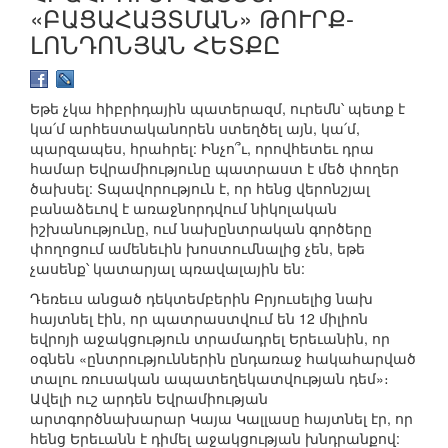
«ԲԱՑԱՀԱՅՏՄԱՆ» ԹՈՒՐՔ-
ԼՈՆԴՈՆՅԱՆ ՀԵՏՔԸ
Եթե չկա հիբրիդային պատերազմ, ուրեմն՝ պետք է
կա՛մ արհեստականորեն ստեղծել այն, կա՛մ,
պարզապես, հրահրել: Ինչո՞ւ, որովհետեւ դրա
համար Եվրամիությունը պատրաստ է մեծ փողեր
ծախսել: Տպավորություն է, որ հենց վերոնշյալ
բանաձեւով է առաջնորդվում նիկոլական
իշխանությունը, ում նախընտրական գործերը
փողոցում ամենեւին խոստումնալից չեն, եթե
չասենք՝ կատարյալ պռավալային են:
Դեռեւս անցած դեկտեմբերին Բրյուսելից նախ
հայտնել էին, որ պատրաստվում են 12 միլիոն
եվրոյի աջակցություն տրամադրել Երեւանին, որ
օգնեն «ընտրություններին ընդառաջ հակահարված
տալու ռուսական ապատեղեկատվության դեմ»։
Ավելի ուշ արդեն Եվրամիության
արտգործնախարար Կայա Կալլասը հայտնել էր, որ
հենց Երեւանն է դիմել աջակցության խնդրանքով: