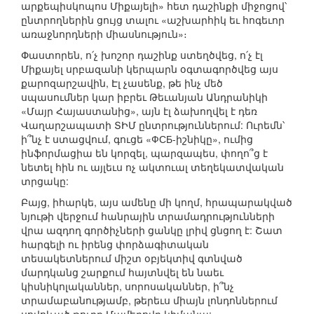
արքեպիսկոպոս Միքայելի» հետ դաշինքի միջոցով՝
ընտրողներին ցույց տալու «աշխարհիկ եւ հոգեւոր
առաջնորդների միասնություն»։
Փաստորեն, ո՛չ խոշոր դաշինք ստեղծվեց, ո՛չ էլ
Միքայել սրբազանի կերպարն օգտագործվեց այս
քարոզարշավին, Էլ չասենք, թե ինչ մեծ
սպասումներ կար իբրեւ Թեւանյան Անդրանիկի
«Մայր Հայաստանից», այն էլ ձախողվել է դեռ
Վաղարշապատի ՏԻՄ ընտրություններում: Ուրեմն՝
ի՞նչ է ստացվում, գուցե «ФСБ-իշնիկը», ումից
ինֆորմացիա են կորզել, պարզապես, փողո՞ց է
նետել հին ու այլեւս ոչ ակտուալ տեղեկատվական
տրցակը:
Բայց, իհարկե, այս ամենը մի կողմ, հրապարակված
նյութի վերջում հանրային տրամադրությունների
վրա ազդող գործիչների ցանկը լրիվ ցնցող է: Շատ
հարգելի ու իրենց փորձագիտական
տեսակետներում միշտ օբյեկտիվ գտնված
մարդկանց շարքում հայտնվել են նաեւ
կիսնիկոլականներ, սորոսականներ, ի՞նչ
տրամաբանությամբ, թերեւս միայն լոնդոններում