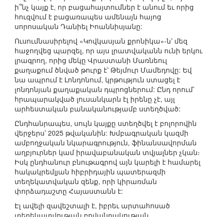
ի՞նչ կայք է, որ բացահայտումներ է անում եւ որից
հուզվում է բացառապես ամենայն հայոց
սորոսական Դանիել Իոաննիսյանը:
Ուսումնասիրելով «Կովկասյան քրոնիկա»-ն՝ մեզ
հաջողվեց պարզել, որ այս լրատվականն ունի երկու
լրագրող, որից մեկը Վրաստանի Մառնեուլ
քաղաքում ծնված թուրք է՝ Թեյմուր Մամեդովը: Եվ
նա ապրում է Լոնդոնում, կրթություն ստացել է
լոնդոնյան քաղաքական դպրոցներում: Ընդ որում՝
հրապարակված լուսանկարն էլ իրենը չէ, այլ
արհեստական բանականությամբ ստեղծված:
Ընդհանրապես, սույն կայքը ստեղծվել է բոլորովին
վերջերս՝ 2025 թվականին: Խմբագրական կազմի
ամբողջական նկարագրություն, ֆինանսավորման
աղբյուրներ կամ իրավաբանական տվյալներ չկան։
Իսկ ընդհանուր բնութագրով այն կարելի է համարել
հակակրեմլյան հիբրիդային պատերազմի
տեղեկատվական զենք, որի կիրառման
փորձադաշտը Հայաստանն է:
Էլ ավելի զավեշտալի է, իբրեւ արտահոսած
տեղեկատվության բովանդակության