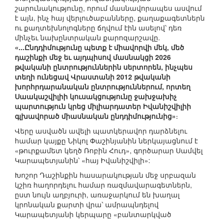
շարունակությունը, որում մասնավորապես ասվում
է այն, ինչ հայ վերլուծաբանները, քաղաքագետներն
ու քաղտեխնոլոգները ճղվում էին ասելով՝ դեռ
մինչեւ նախընտրական քարոզարշավը.
«...Ընդդիմությունը պետք է միավորվի մեկ, մեծ
դաշինքի մեջ եւ այդպիսով մասնակցի 2026
թվականի ընտրություններին սերտորեն, ինչպես
տեղի ունեցավ Վրաստանի 2012 թվականի
խորհրդարանական ընտրություններում, որտեղ
Սաակաշվիլիի կուսակցությունը ջախջախիչ
պարտություն կրեց միլիարդատեր Իվանիշվիլիի
գլխավորած միասնական ընդդիմությունից»
։
Վերը ասվածն ավելի պատկերավոր դարձնելու
համար կայքը Նիկոլ Փաշինյանին ներկայացնում է
«թուրքամետ կեղծ Ռոբին Հուդ», գործարար Սամվել
Կարապետյանին՝ «հայ Իվանիշվիլի»:
Խոշոր Դաշինքին հասարակության մեջ սրբազան
կշիռ հաղորդելու համար ռազմավարագետներն,
ըստ նույն աղբյուրի, առաջարկում են խաղալ
կրոնական քարտի վրա՝ ամրապնդելով
Կարապետյանի կերպարը «բանտարկված