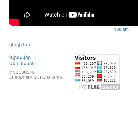
168.am
դեպի ետ
Գլխավոր
⋅
Մեր մասին
© ՑԱՆՑԱՅԻՆ
ՀԵՏԱԶՈՏԱԿԱՆ ԻՆՍՏԻՏՈՒՏ