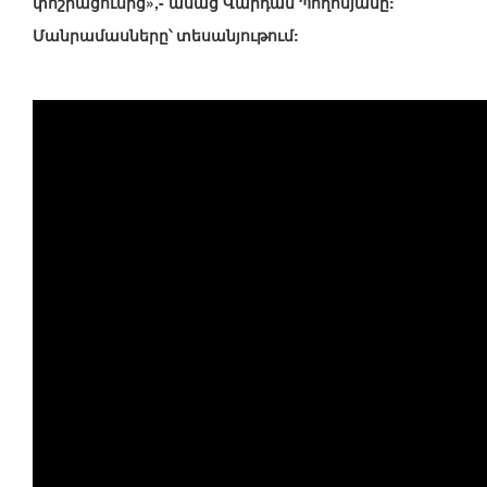
փոշիացումից»,- ասաց Վարդան Պողոսյանը:
Մանրամասները՝ տեսանյութում: