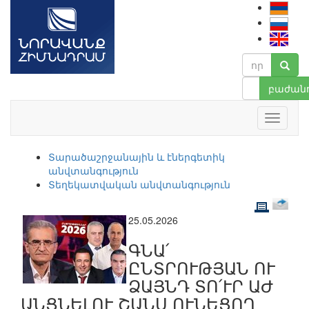
բաժանո
Տարածաշրջանային և էներգետիկ
անվտանգություն
Տեղեկատվական անվտանգություն
25.05.2026
ԳՆԱ՛
ԸՆՏՐՈՒԹՅԱՆ ՈՒ
ՁԱՅՆԴ ՏՈ՛ՒՐ ԱԺ
ԱՆՑՆԵԼՈՒ ՇԱՆՍ ՈՒՆԵՑՈՂ