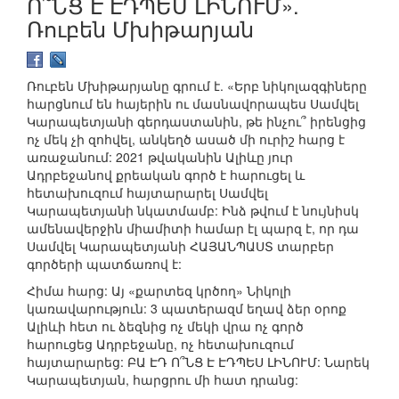
Ո՞ՆՑ Է ԷԴՊԵՍ ԼԻՆՈՒՄ».
Ռուբեն Մխիթարյան
Ռուբեն Մխիթարյանը գրում է. «Երբ նիկոլազգիները
հարցնում են հայերին ու մասնավորապես Սամվել
Կարապետյանի գերդաստանին, թե ինչու՞ իրենցից
ոչ մեկ չի զոհվել, անկեղծ ասած մի ուրիշ հարց է
առաջանում: 2021 թվականին Ալիևը յուր
Ադրբեջանով քրեական գործ է հարուցել և
հետախուզում հայտարարել Սամվել
Կարապետյանի նկատմամբ: Ինձ թվում է նույնիսկ
ամենավերջին միամիտի համար էլ պարզ է, որ դա
Սամվել Կարապետյանի ՀԱՅԱՆՊԱՍՏ տարբեր
գործերի պատճառով է:
Հիմա հարց: Այ «քարտեզ կրծող» Նիկոլի
կառավարություն: 3 պատերազմ եղավ ձեր օրոք
Ալիևի հետ ու ձեզնից ոչ մեկի վրա ոչ գործ
հարուցեց Ադրբեջանը, ոչ հետախուզում
հայտարարեց: ԲԱ ԷԴ Ո՞ՆՑ Է ԷԴՊԵՍ ԼԻՆՈՒՄ: Նարեկ
Կարապետյան, հարցրու մի հատ դրանց: