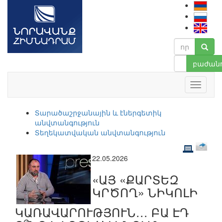
բաժանո
Տարածաշրջանային և էներգետիկ
անվտանգություն
Տեղեկատվական անվտանգություն
22.05.2026
«ԱՅ «ՔԱՐՏԵԶ
ԿՐԾՈՂ» ՆԻԿՈԼԻ
ԿԱՌԱՎԱՐՈՒԹՅՈՒՆ… ԲԱ ԷԴ