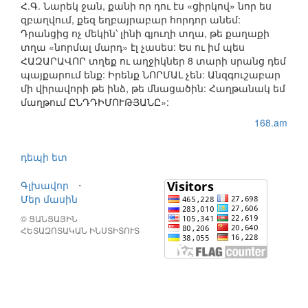
Հ.Գ. Նարեկ ջան, քանի որ դու էս «ցիրկով» նոր ես
զբաղվում, քեզ եղբայրաբար հորդոր անեմ:
Դրանցից ոչ մեկին՝ լինի գյուղի տղա, թե քաղաքի
տղա «նորմալ մարդ» էլ չասես: Ես ու իմ պես
ՀԱԶԱՐԱՎՈՐ տղեք ու աղջիկներ 8 տարի սրանց դեմ
պայքարում ենք: Իրենք ՆՈՐՄԱԼ չեն: Անզգուշաբար
մի վիրավորի թե ինձ, թե մնացածին: Հաղթանակ եմ
մաղթում ԸՆԴԴԻՄՈՒԹՅԱՆԸ»:
168.am
դեպի ետ
Գլխավոր
⋅
Մեր մասին
© ՑԱՆՑԱՅԻՆ
ՀԵՏԱԶՈՏԱԿԱՆ ԻՆՍՏԻՏՈՒՏ