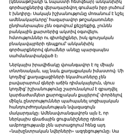
(կենսաթոշակի և նպաստի հետվճար) անկանխիկ
գործարքներից վերադարձվող գումարն իբր լուծում
է խնդիրը։ Սակայն իշխանությունը մոռանում է նշել
ամենակարևորը՝ հազարավոր թոշակառուներ
ընդհանրապես չեն օգտվում քեշբեքից, չունեն
բանկային քարտերից ակտիվ օգտվելու
հմտություններ ու գիտելիքներ, իսկ գյուղական
բնակավայրերի դեպքում՝ անկանխիկ
գործարքներով գնումներ անելը պարզապես
սահմանափակված է։
Ներկայիս իրավիճակը վտանգավոր է ոչ միայն
տնտեսական, այլ նաև քաղաքական իմաստով։ Մի
կողմից՝ քաղաքացիների եկամուտները չեն
բավարարում գների աճին դիմակայելուն, մյուս
կողմից՝ իշխանությունը շարունակում է զբաղվել
կարճաժամկետ քարոզչական քայլերով՝ փորձելով
մինչև ընտրություններ պահպանել սոցիալական
հանդուրժողականության նվազագույն
մակարդակը։ Ամենավտանգավորն այն է, որ
ներկայիս գնաճային ցուցանիշները դեռևս
ամբողջությամբ չեն արտացոլում հենց այդ
«նախընտրական նվերների» ազդեցությունը։ Սա