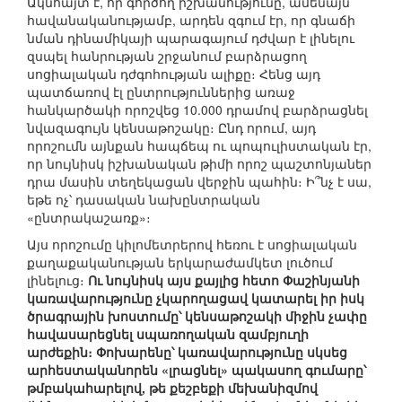
Ակնհայտ է, որ գործող իշխանությունը, ամենայն
հավանականությամբ, արդեն զգում էր, որ գնաճի
նման դինամիկայի պարագայում դժվար է լինելու
զսպել հանրության շրջանում բարձրացող
սոցիալական դժգոհության ալիքը։ Հենց այդ
պատճառով էլ ընտրություններից առաջ
հանկարծակի որոշվեց 10.000 դրամով բարձրացնել
նվազագույն կենսաթոշակը։ Ընդ որում, այդ
որոշումն այնքան հապճեպ ու պոպուլիստական էր,
որ նույնիսկ իշխանական թիմի որոշ պաշտոնյաներ
դրա մասին տեղեկացան վերջին պահին։ Ի՞նչ է սա,
եթե ոչ՝ դասական նախընտրական
«ընտրակաշառք»։
Այս որոշումը կիլոմետրերով հեռու է սոցիալական
քաղաքականության երկարաժամկետ լուծում
լինելուց։
Ու նույնիսկ այս քայլից հետո Փաշինյանի
կառավարությունը չկարողացավ կատարել իր իսկ
ծրագրային խոստումը՝ կենսաթոշակի միջին չափը
հավասարեցնել սպառողական զամբյուղի
արժեքին։ Փոխարենը՝ կառավարությունը սկսեց
արհեստականորեն «լրացնել» պակասող գումարը՝
թմբակահարելով, թե քեշբեքի մեխանիզմով