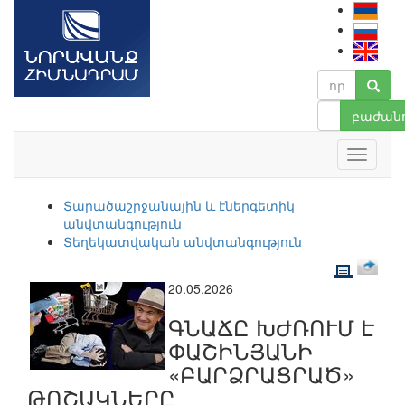
բաժանո
Տարածաշրջանային և էներգետիկ
անվտանգություն
Տեղեկատվական անվտանգություն
20.05.2026
ԳՆԱՃԸ ԽԺՌՈՒՄ Է
ՓԱՇԻՆՅԱՆԻ
«ԲԱՐՁՐԱՑՐԱԾ»
ԹՈՇԱԿՆԵՐԸ