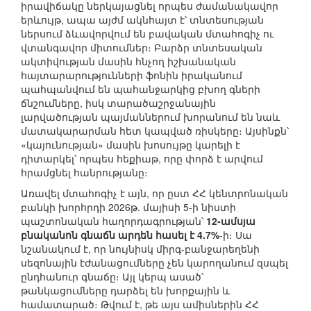
իրավիճակը ներկայացնել որպես ժամանակավոր
երևույթ, ապա այժմ ակնհայտ է՝ տնտեսության
ներսում ձևավորվում են բավական մտահոգիչ ու
վտանգավոր միտումներ։ Բարձր տնտեսական
ակտիվության մասին հնչող իշխանական
հայտարարությունների ֆոնին իրականում
պահպանվում են պահանջարկից բխող գների
ճնշումները, իսկ տարածաշրջանային
լարվածության պայմաններում խորանում են նաև
մատակարարման հետ կապված ռիսկերը։ Այսինքն՝
«կայունության» մասին խոսույթը կարելի է
դիտարկել՝ որպես հեքիաթ, որը փորձ է արվում
հրամցնել հանրությանը։
Առավել մտահոգիչ է այն, որ ըստ ՀՀ կենտրոնական
բանկի խորհրդի 2026թ. մայիսի 5-ի նիստի
պաշտոնական հաղորդագրության՝
12-ամսյա
բնականոն գնաճն արդեն հասել է 4.7%
-ի։ Սա
նշանակում է, որ նույնիսկ միրգ-բանջարեղենի
սեզոնային էժանացումները չեն կարողանում զսպել
ընդհանուր գնաճը։ Այլ կերպ ասած՝
թանկացումները դարձել են խորքային և
համատարած։ Թվում է, թե այս ամիսներին ՀՀ