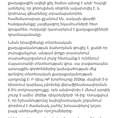
քաղաքացին ավելի քիչ ծախս պետք է անի՝ հաշվի
առնելով, որ ջեռուցման սեզոնն ավարտվել է, և
կոմունալ վճարները տրամաբանորեն
համեմատաբար քչանում են, սակայն գնաճի
հանգամանքը՝ չավելացող եկամուտների հետ
զուգահեռ, ուղղակի դատարկում է քաղաքացիների
դրամապանակը։
Նման իրավիճակը տնտեսական
քաղաքականության ձախողման ցուցիչ է, քանի որ
յուրաքանչյուր, անգամ փոքր տատանում
տարածաշրջանում լուրջ հետևանք է ունենում
Հայաստանի տնտեսության վրա. սա բացառապես
արտաքին գործոններից կախվածության մեջ
գտնվող տնտեսական քաղաքականության
արդյունք է։ Ի դեպ,ԿԲ խորհուրդը 2026թ. մայիսի 5-ի
նիստում դարձյալ չփոխեց վերաֆինանսավորման
6.5% տոկոսադրույքը, որն անփոփոխ է մնում արդեն
շուրջ 5 ամիս՝ 2025թ. դեկտեմբերի 16-ից։ Ստացվում
է, որ իշխանությունը նախընտրական շրջանում
փորձում է ժամանակ շահել՝ խուսափելով կոշտ,
բայց անհրաժեշտ որոշումներից։