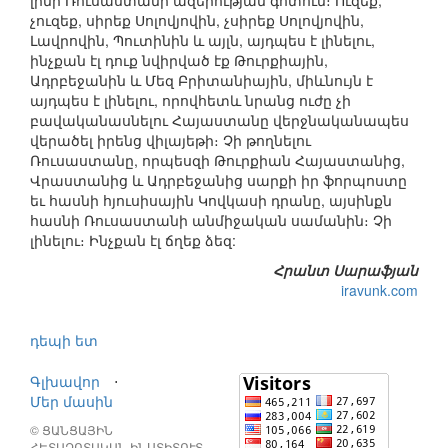
լինի Ռուսաստանի ազերության գոտում։ Ուզեք,
չուզեք, սիրեք Սոլովյովին, չսիրեք Սոլովյովին,
Լավրովին, Պուտինին և այլն, այդպես է լինելու,
ինչքան էլ դուք նվիրված էք Թուրքիային,
Ադրբեջանին և Մեզ Բրիտանիային, միևնույն է
այդպես է լինելու, որովհետև նրանց ուժը չի
բավականասնելու Հայաստանը վերջնականապես
վերածել իրենց վիլայեթի։ Չի թողնելու
Ռուսաստանը, որպեսզի Թուրքիան Հայաստանից,
Վրաստանից և Ադրբեջանից սարքի իր ֆորպոստը
եւ հասնի հյուսիսային Կովկասի դրանը, այսինքն
հասնի Ռուսաստանի անմիջական սամանին։ Չի
լինելու։ Ինչքան էլ ճղեք ձեզ:
Հրանտ Սարաֆյան
iravunk.com
դեպի ետ
Գլխավոր
⋅
Մեր մասին
© ՑԱՆՑԱՅԻՆ
ՀԵՏԱԶՈՏԱԿԱՆ ԻՆՍՏԻՏՈՒՏ