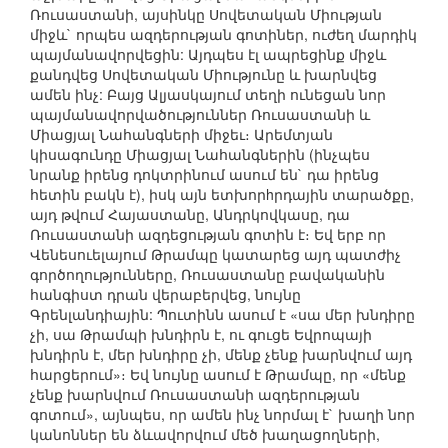
Ռուսաստանի, այսինկը Սովետական Միության
միջև` որպես ազդերության գոտիներ, ուժեղ մարդիկ
պայմանավորվեցին: Այդպես էլ ապրեցինք միջև
քանդվեց Սովետական Միությունը և խարնվեց
ամեն ինչ: Բայց Ալյասկայում տեղի ունեցան նոր
պայմանավորվածություններ Ռուսաստանի և
Միացյալ Նահանգների միջեւ։ Արեմտյան
կիսագունդը Միացյալ Նահանգներին (ինչպես
նրանք իրենց դոկտրինում ասում են` դա իրենց
հետին բակն է), իսկ այն ետխորhրդային տարածքը,
այդ թվում Հայաստանը, Անդրկովկասը, դա
Ռուսաստանի ազդեցության գոտին է։ Եվ երբ որ
Վենեսուելայում Թրամպը կատարեց այդ պատժիչ
գործողությունները, Ռուսաստանը բավականին
հանգիստ դրան վերաբերվեց, նույնը
Գրենլանդիային: Պուտինն ասում է «սա մեր խնդիրը
չի, սա Թրամպի խնդիրն է, ու գուցե Եվրոպայի
խնդիրն է, մեր խնդիրը չի, մենք չենք խարնվում այդ
հարցերում»։ Եվ նույնը ասում է Թրամպը, որ «մենք
չենք խարնվում Ռուսաստանի ազդերության
գոտում», այնպես, որ ամեն ինչ նորմալ է` խաղի նոր
կանոններ են ձևավորվում մեծ խաղացողների,