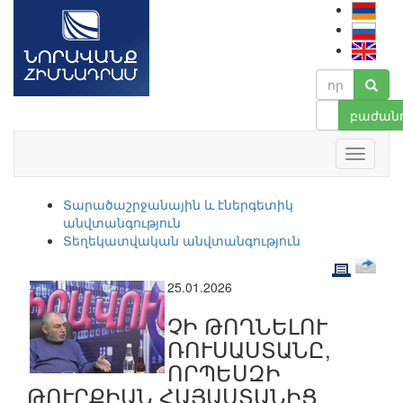
բաժանո
Տարածաշրջանային և էներգետիկ
անվտանգություն
Տեղեկատվական անվտանգություն
25.01.2026
ՉԻ ԹՈՂՆԵԼՈՒ
ՌՈՒՍԱՍՏԱՆԸ,
ՈՐՊԵՍԶԻ
ԹՈՒՐՔԻԱՆ ՀԱՅԱՍՏԱՆԻՑ