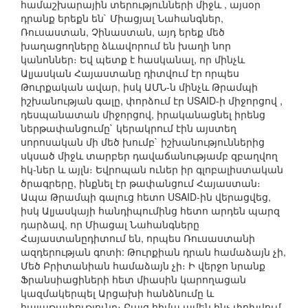
համաշխարային տերությունների միջև , այսօր
դրանք երեքն են` Միացյալ Նահանգներ,
Ռուսաստան, Չինաստան, այդ երեք մեծ
խաղացողները ձևավորում են խաղի նոր
կանոններ։ Եվ պետք է հասկանալ, որ մինչև
Ալյասկան Հայաստանը դիտվում էր որպես
Թուրքական ավար, իսկ ԱՄՆ-ն մինչև Թրամպի
իշխանության գալը, փորձում էր USAID-ի միջորցով ,
դեսպանատան միջորցով, իրականացնել իրենց
ներթափանցումը` կերակրում էին այստեղ
սորոսական մի մեծ խումբ` իշխանություններից
սկսած միջև տարբեր դավաճանությամբ զբաղվող
հկ-ներ և այլն։ Եվրոպան ուներ իր գլոբալիստական
ծրագրերը, ինքնել էր թափանցում Հայաստան։
Ապա Թրամպի գալուց հետո USAID-ին վերացվեց,
իսկ Ալյասկայի հանդիպումինց հետո արդեն պարզ
դարձավ, որ Միացալ Նահանգները
Հայաստանըդիտում են, որպես Ռուսաստանի
ազդերության գոտի: Թուրքիան դրան համաձայն չի,
Մեծ Բրիտանիան համաձայն չի։ Ի վերջո նրանք
Ֆրանսիացիների հետ միասին կարողացան
կազմակերպել Արցախի հանձնումը և
հայաթափությունը։ Բայց հիմա ամեն ինչ փոխվում