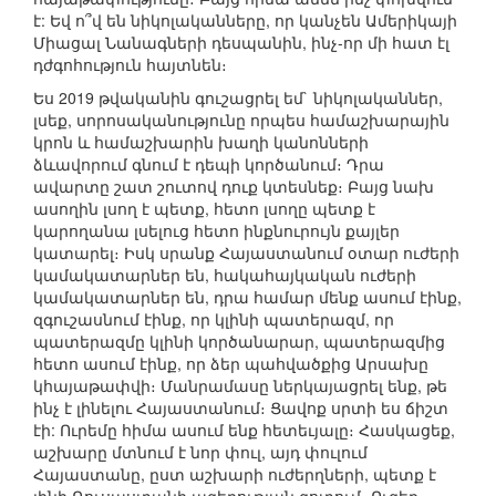
է: Եվ ո՞վ են նիկոլականները, որ կանչեն Ամերիկայի
Միացալ Նանագների դեսպանին, ինչ-որ մի հատ էլ
դժգոհություն հայտնեն։
Ես 2019 թվականին գուշացրել եմ` նիկոլականներ,
լսեք, սորոսականությունը որպես համաշխարային
կրոն և համաշխարին խաղի կանոնների
ձևավորում գնում է դեպի կործանում։ Դրա
ավարտը շատ շուտով դուք կտեսնեք։ Բայց նախ
ասողին լսող է պետք, հետո լսողը պետք է
կարողանա լսելուց հետո ինքնուրույն քայլեր
կատարել։ Իսկ սրանք Հայաստանում օտար ուժերի
կամակատարներ են, հակահայկական ուժերի
կամակատարներ են, դրա համար մենք ասում էինք,
զգուշասնում էինք, որ կլինի պատերազմ, որ
պատերազմը կլինի կործանարար, պատերազմից
հետո ասում էինք, որ ձեր պահվածքից Արսախը
կհայաթափվի։ Մանրամասը ներկայացրել ենք, թե
ինչ է լինելու Հայաստանում։ Ցավոք սրտի ես ճիշտ
էի: Ուրեմը հիմա ասում ենք հետեւյալը։ Հասկացեք,
աշխարը մտնում է նոր փուլ, այդ փուլում
Հայաստանը, ըստ աշխարի ուժերղների, պետք է