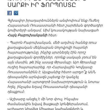
ՍԱՐՔԻ ԻՐ ՖՈՐՊՈՍՏԸ
Գլխավոր իրադարձուններն անփոփում ենք Ուժեղ
Հայաստան Ռուսաստանի հետ շարժման գործադիր
կոմիտերի անդամ, Սիմ կուսակության նախագահ
Հայկ Բաբուխանյանի
հետ։
- Պարոն Բաբուխանյան, մեծ աղմուկ հանեց ռուս
քաղաքական մեկնաբան Սոլովյովի հայտնի
հայտարությունը, ինչից սրտնեղել էին որոշ
քաղաքական գործիչներ, որոնք սակայն լռում են
այն մասին, թե ինչ ասաց Թրամպը։ Այո Թրամպը
ուղիղ հայտարարեց, որ Հարավային Կովկասը
Ռուսաստանինն է: Այսքանից հետո արդյո՞ք ԱՄՆ
դեսպանին արնվազն չպետք էր կանչել
Հայաստանի արտգործ նախարորություն և նոտա
հղել, ինչպես եղավ Ռուսաստանի դեսպանի
դեպքում։
- Աշխարը անցել է մի նոր փուլ։ Ինչպես
ժամանակին եվավ Յալթայի կոնֆերանսում,
աշխարը կիսվեց Միացալ նահանգների և