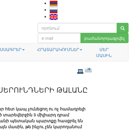
բաժանորդագրվել
ՄՍԱԳՐԵՐ
ՀՐԱՏԱՐԱԿՈՒՄՆԵՐ
ՄԵՐ
ՄԱՍԻՆ
 ՍԵՐՈՒՆԴՆԵՐԻ ԹԱԼԱՆԸ
ար հետ կապ չունեցող ու ոչ համադրելի
 տարեվերջին 3 միլիարդ դրամ
անի պետական պարտքը հասցրել են
այն մասին, թե ինչու չեն կարողանում