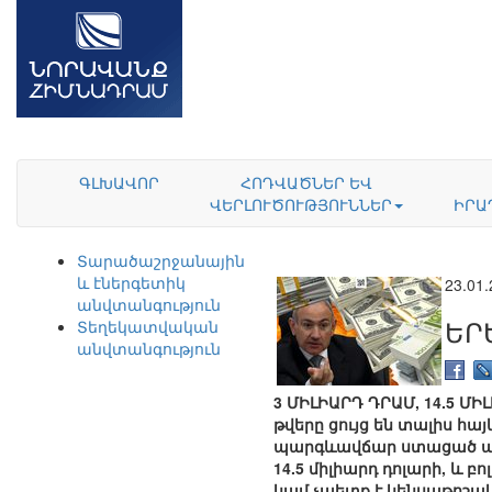
ԳԼԽԱՎՈՐ
ՀՈԴՎԱԾՆԵՐ ԵՎ
ՎԵՐԼՈՒԾՈՒԹՅՈՒՆՆԵՐ
ԻՐԱ
Տարածաշրջանային
և էներգետիկ
23.01
անվտանգություն
ԵՐ
Տեղեկատվական
անվտանգություն
3 ՄԻԼԻԱՐԴ ԴՐԱՄ, 14.5 ՄԻ
թվերը ցույց են տալիս 
պարգևավճար ստացած պե
14.5 միլիարդ դոլարի, և 
կամ չպետք է կենսաթոշակ