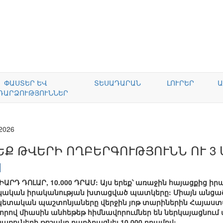
ՓԱՍՏԵՐ ԵՎ
ՏԵՍԱԴԱՐԱՆ
ԼՈՒՐԵՐ
Ա
ԴԱՐՁՈՒԹՅՈՒՆՆԵՐ
.2026
ԵՔ ԹՎԵՐԻ ՈՂԲԵՐԳՈՒԹՅՈՒՆՆ ՈՒ 3
ԼԻԱՐԴ ԴՈԼԱՐ, 10.000 ԴՐԱՄ: Այս երեք՝ առաջին հայացքից իր
հայկական իրականության խտացված պատկերը: Միայն անցած
տական պաշտոնյաները վերջին յոթ տարիներին Հայաստ
բոլորով միասին անհեթեթ հիմնավորումներ են ներկայացնում 
առուների թոշակը բարձրացնել 10.000 դրամով: