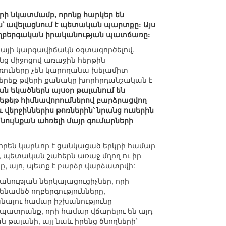
րի նկատմամբ, որոնք հարկեր են
ն՝ ավելացնում է պետական պարտքը: Այս
լ ողբերգական իրականության պատճառը:
այի կարգավիճակն օգտագործելով,
անց միջոցով առաջին հերթին
ռուները չեն կարողանա խելամիտ
յս երեք թվերի քանակը խորհրդանշական է
ն եկածներն այսօր թալանում են
եթեթ հիմնավորումներով բարձրացվող
 վերջիններիս թոռներին՝ նրանց ուսերին
ւյնքան ահռելի մայր գումարների
րեն կարևոր է ցանկացած երկրի համար
տ, պետական շահերն առաջ մղող ու իր
 այո, պետք է բարձր վարձատրվի:
ության ներկայացուցիչներ, որի
նամեծ ողբերգությունները,
անալու համար իշխանությունը
պատրանք, որի համար վճարելու են այդ
ն թալանի, այլ նաև իրենց ծնողների՝