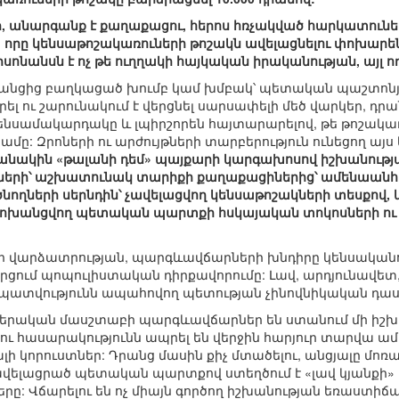
, անարգանք է քաղաքացու, հերոս հռչակված հարկատունե
, որը կենսաթոշակառուների թոշակն ավելացնելու փոխարե
դիսոնանսն է ոչ թե ուղղակի հայկական իրականության, այ
անցից բաղկացած խումբ կամ խմբակ՝ պետական պաշտոնյ
ել ու շարունակում է վերցնել սարսափելի մեծ վարկեր, դր
ենսամակարդակը և լպիրշորեն հայտարարելով, թե թոշակա
ամը: Զրոների ու արժույթների տարբերություն ունեցող ա
նակին «թալանի դեմ» պայքարի կարգախոսով իշխանությա
դների՝ աշխատունակ տարիքի քաղաքացիներից՝ ամենաանհ
նողների սերնդին՝ չավելացվող կենսաթոշակների տեսքով, և
փոխանցվող պետական պարտքի հսկայական տոկոսների ու նո
 վարձատրության, պարգևավճարների խնդիրը կենսականո
հարցում պոպուլիստական դիրքավորումը: Լավ, արդյունավե
տվությունն ապահովող պետության չինովնիկական դասը,
երական մասշտաբի պարգևավճարներ են ստանում մի իշխան
ւ հասարակությունն ապրել են վերջին հարյուր տարվա ամե
ի կորուստներ: Դրանց մասին քիչ մտածելու, անցյալը մոռ
վելացրած պետական պարտքով ստեղծում է «լավ կյանքի» 
երը: Վճարելու են ոչ միայն գործող իշխանության եռաստիճա