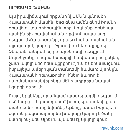
ՈՐՊԵՍ ՎԵՐՋԱԲԱՆ
Այս իրավիճակում որքանո՞վ ԱՄՆ-ն կմտածի
Հայաստանի մասին: Եթե գնա ամեն գնով Իրանը
գրավելու տարբերակին, որը, կրկնենք, գոնե այս
պահին քիչ հավանական է թվում, ապա այդ
դեպքում Հայաստանը, որպես հակաիրանական
պլացդարմ, կարող է Թրամփին հետաքրքրել:
Չնայած, անգամ այդ տարբերակի դեպքում
Ադրբեջանը, որպես Իսրայելի հավատարիմ ընկեր,
շատ ավելի մեծ հետաքրքրություն է ներկայացնում
իսրայելա-ամերիկյան տանդեմի համար: Այսինքն,
Հայաստանի հետաքրքիր լինելը կարող է
սահմանափակվել ընդամենը ադրբեջանական
կցորդի դերում:
Բայց, կրկնենք, որ անգամ պատերազմի դեպքում
մեծ հարց է` կկարողանա՞ իսրայելա-ամերիկյան
տանդեմն Իրանը նվաճել: Եթե ոչ, ապա Իսրայելի
օգտին բացահայտորեն խաղալը կարող է ծանր
նստել ինչպես Ալիեւի, այնպես էլ`Նիկոլի վրա:
iravunk.com