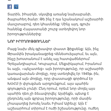
Տարին, իհարկե, սկսվեց առանց նախաբանի,
ծայրահեղ ծանր: Թե ինչ է դա նշանակում աշխարհի
մասշտաբով, դեռ կհասնենք: Մինչ այդ, գլուխ
հանենք Հայաստանի շուրջ ստեղծվող նոր
իրողություններից:
ՆՈՐ ԻՐՈՂՈՒԹՅՈՒՆՆԵՐ
Բայց նախ մեկ գլխավոր փաստ ֆիքսենք: Այն, ինչ
Թրամփն իրականացրեց Վենեսուելայում, եւ այն,
ինչը խոստանում է անել այլ հատվածներում`
Գրելանդիայում, Կուբայում, Մեքսիկայում, Իրանում
եւ այլն, «պեչատեց» այն իրողությունը, որ աշխարհի
կառավարման մոդելը, որը ստեղծվել էր 1945թ.-ին,
անգամ այն մոդելը, որը փաստացի գործում էր
ԽՍՀՄ-ի փլուզման արդյունքում, այս պահին
գոյություն չունի: Ընդ որում, որեւէ նոր մոդել այս
պահին դեռ չի ձեւավորվել: Այսինքն, պետք է
ընդունել այն գլոբալ իրողությունը, որի մասին
չհապաղեց խոսել նաեւ Իլհամ Ալիեւը: Այն է`
աշխարհում տիրում է ուժի իշխանությունը. ուժեղ