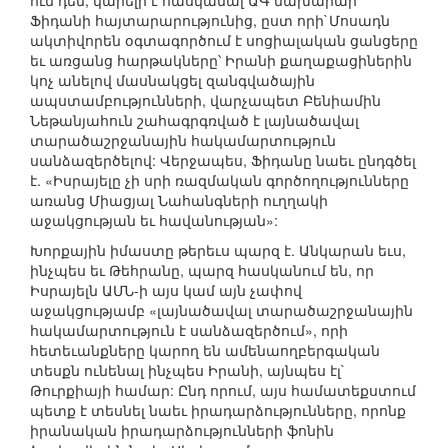
ում դեմ, կարելի է հասկանալ ԱԳ նախարար
Ֆիդանի հայտարարությունից, ըստ որի`Մոսադն
ակտիվորեն օգտագործում է սոցիալական ցանցերը
եւ առցանց հարթակները՝ Իրանի քաղաքացիներին
կոչ անելով մասնակցել զանգվածային
ապստամբությունների, վարչապետ Բենիամին
Նեթանյահուն շահագրգռված է լայնածավալ
տարածաշրջանային հակամարտություն
սանձազերծելով: Վերջապես, Ֆիդանը նաեւ ընդգծել
է. «Իսրայելը չի սրի ռազմական գործողությունները
առանց Միացյալ Նահանգների ուղղակի
աջակցության եւ հավանության»:
Խորքային իմաստը թերեւս պարզ է. Անկարան եւս,
ինչպես եւ Թեհրանը, պարզ հասկանում են, որ
Իսրայելն ԱՄՆ-ի այս կամ այն չափով
աջակցությամբ «լայնածավալ տարածաշրջանային
հակամարտություն է սանձազերծում», որի
հետեւանքները կարող են ամենաողբերգական
տեսքն ունենալ ինչպես Իրանի, այնպես էլ`
Թուրքիայի համար: Ընդ որում, այս համատեքստում
պետք է տեսնել նաեւ իրադարձությունները, որոնք
իրանական իրադարձությունների ֆոնին