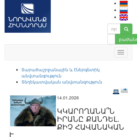
բաժանո
Տարածաշրջանային և էներգետիկ
անվտանգություն
Տեղեկատվական անվտանգություն
14.01.2026
ԿԿԱՐՈՂԱՆԱ՞Ն
ԻՐԱՆԸ ՔԱՆԴԵԼ.
ՔԻՉ ՀԱՎԱՆԱԿԱՆ
Է