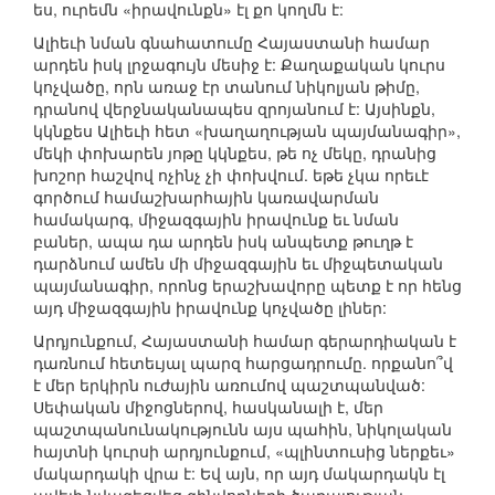
ես, ուրեմն «իրավունքն» էլ քո կողմն է:
Ալիեւի նման գնահատումը Հայաստանի համար
արդեն իսկ լրջագույն մեսիջ է: Քաղաքական կուրս
կոչվածը, որն առաջ էր տանում նիկոլյան թիմը,
դրանով վերջնականապես զրոյանում է: Այսինքն,
կկնքես Ալիեւի հետ «խաղաղության պայմանագիր»,
մեկի փոխարեն յոթը կկնքես, թե ոչ մեկը, դրանից
խոշոր հաշվով ոչինչ չի փոխվում. եթե չկա որեւէ
գործում համաշխարհային կառավարման
համակարգ, միջազգային իրավունք եւ նման
բաներ, ապա դա արդեն իսկ անպետք թուղթ է
դարձնում ամեն մի միջազգային եւ միջպետական
պայմանագիր, որոնց երաշխավորը պետք է որ հենց
այդ միջազգային իրավունք կոչվածը լիներ:
Արդյունքում, Հայաստանի համար գերարդիական է
դառնում հետեւյալ պարզ հարցադրումը. որքանո՞վ
է մեր երկիրն ուժային առումով պաշտպանված:
Սեփական միջոցներով, հասկանալի է, մեր
պաշտպանունակությունն այս պահին, նիկոլական
հայտնի կուրսի արդյունքում, «պլինտուսից ներքեւ»
մակարդակի վրա է: Եվ այն, որ այդ մակարդակն էլ