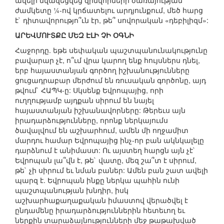
ավելի նվազեցվեց զինվորների ծառայության
ժամկետը ¼-ով կրճատելու արդյունքում, մեծ հարց
է` դիտավորությո՞ւն էր, թե՞ սովորական «դեբիլիզմ»:
ԱՐԵՎՄՈՒՏՔԸ ՄԵԶ ԷԼԻ ՉԻ ՕԳՆԻ
Հաջորդը. եթե սեփական պաշտպանունակությունը
բավարար չէ, ո՞ւմ վրա կարող ենք հույսներս դնել,
երբ հայաստանյան գործող իշխանությունները
ցուցադրաբար մերժում են ռուսական գործոնը, այդ
թվում` ՀԱՊԿ-ը: Սկսենք Եվրոպայից, որի
ուղղությամբ այդքան սիրում են նայել
հայաստանյան իշխանավորները: Թերեւս այն
իրադարձությունները, որոնք ներկայումս
ծավալվում են աշխարհում, ամեն մի ողջամիտ
մարդու համար Եվրոպայից ինչ-որ բան ակնկալելը
դարձնում է անիմաստ: Ու այստեղ հարցն այն չէ`
Եվրոպան լա՞վն է, թե` վատը, մեզ շա՞տ է սիրում,
թե` չի սիրում եւ նման բաներ: Ամեն բան շատ ավելի
պարզ է. Եվրոպան ինքը ներկա պահին ունի
պաշտպանության խնդիր, իսկ
աշխարհաքաղաքական իմաստով վերածվել է
ընդամենը իրադարձություններին հետեւող եւ
ներքին տարաձայնությունների մեջ թաթախված