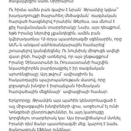
ծավալվեցին նաեւ Սիրիայում:
Ու հիմա ամեն բան գալիս է նրան` Թրամփը կգնա՞
խաղադրույքի ծայրահեղ մեծացման` ռազմական
հարված հասցնելով Իրանին: Թերեւս, սա մնում է
քիչ հավանական տարբերակը: Նախ, այս դեպքում,
եթե Իրանը ներսից չքանդեցին, ամեն բան
կվերադառնա 12-օրյա պատերազմի սցենարին, որը
ԱՄՆ-ն անգամ անհեռանկարային համարեց`
շտապելով կանգնեցնել: Ու նույնիսկ միգուցե ավելի
վատ լինի, հաշվի առնելով, որ այս ընթացքում
Իրանը Չինաստանի եւ Ռուսաստանի հաշվին
նկատելիորեն բարձրացրել է իր ռազմական
պոտենցիալը: Այդ թվում` ավիացիոն եւ
հակաօդային պաշտպանության մասով, որը
լրջագույն խնդիր է իսրայելյան հիմնական
հարվածային մեքենայի` ավիացիայի համար:
Երկրորդը. Թրամփն այս պահին կենտրոնացած է
այլ միջազգային խնդիրների վրա, առջեւում էլ ունի
Կոնգրեսի ընտրություններ, եւ այդ կառույցը
կորցնելու տարբերակ կա: Այս իրավիճակում մտնել
Իրանի դեմ ծանր պատերազմի մեջ, կարող է նաեւ
ծանրագույն էֆեկտ ունենալ: