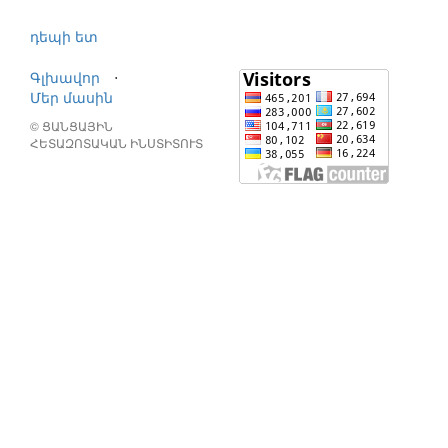
դեպի ետ
Գլխավոր
⋅
Մեր մասին
© ՑԱՆՑԱՅԻՆ
ՀԵՏԱԶՈՏԱԿԱՆ ԻՆՍՏԻՏՈՒՏ