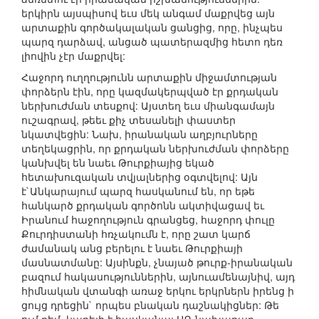
երկիրն այսպիսով եւս մեկ անգամ մաքրվեց այն
արտաքին գործակալական ցանցից, որը, ինչպես
պարզ դարձավ, անցած պատերազմից հետո դեռ
լիովին չէր մաքրվել:
Հաջորդ ուղղությունն արտաքին միջամտության
փորձերն էին, որը կազմակերպված էր քրդական
ներխուժման տեսքով: Այստեղ եւս միանգամայն
ուշագրավ, թեեւ քիչ տեսանելի փաստեր
նկատվեցին: Նախ, իրանական աղբյուրները
տեղեկացրին, որ քրդական ներխուժման փորձերը
կանխվել են նաեւ Թուրքիայից եկած
հետախուզական տվյալներից օգտվելով: Այն
է`Անկարայում պարզ հասկանում են, որ եթե
հանկարծ քրդական գործոնն ակտիվացավ եւ
Իրանում հաջողություն գրանցեց, հաջորդ փուլը
Քուրդիստանի հռչակումն է, որը շատ կարճ
ժամանակ անց բերելու է նաեւ Թուրքիայի
մասնատմանը: Այսինքն, չնայած թուրք-իրանական
բազում հակասություններին, այնուամենայնիվ, այդ
հիմնական վտանգի առաջ երկու երկրներն իրենց ի
ցույց դրեցին` որպես բնական դաշնակիցներ: Թե