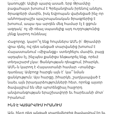
կառույցի: Ավելի պարզ ասած, երբ Թրամփը
բացահայտ խոսում է Գրելանդիան իրենով անելու
ծրագրերի մասին, իսկ Եվրոպան վախեցած ինչ-որ
անհոդաբաշխ պաշտպանական ծրագրերից է
խոսում, ապա դա արդեն մեզ համար էլ է ցցուն
ազդակ` ոչ մի ռեալ սպասելիք այդ ուղղությունից
չենք կարող ունենալ:
Հաջորդը. կարո՞ղ ենք հույսներս ԱՄՆ-ի` Թրամփի
վրա դնել, ով դեռ անցած տարվանից խոսում է
Հայաստանում «միջանցք» ստեղծելու մասին, բայց
այդպես էլ, ինչպես քանիցս ենթադրել ենք, որեւէ
տեղաշարժ չկա: Ցանկության դեպքում, իհարկե,
ԱՄՆ-ն կարող է Հայաստանի համար «տանիք»
դառնալ: Ամբողջ հարցն այն է` կա՞ նման
ցանկություն: Այս հարցը, իհարկե, շաղկապված է
նաեւ այն իրադարձությունների հետ, որոնք այսօր
ծավալվում են մեր պոտենցիալ հաջորդ
անվտանգության երաշխավորի եւ հարեւանի մոտ`
Իրանում:
ԻՆՉ Է ԿԱՏԱՐՎՈՒՄ ԻՐԱՆՈՒՄ
Այն, ինչը դեռ անցած տարեվերջից ծավալվում էր եւ