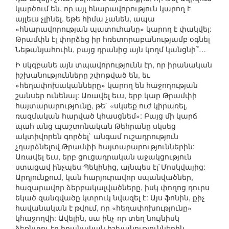
կարծում են, որ այլ հնարավորություն կարող է
այլեւս չլինել. եթե հիմա չանեն, ապա
«հնարավորության պատուհանը» կարող է փակվել:
Թրամփն էլ փորձեց իր հռետորաբանությամբ օգնել
Նեթանյահուին, բայց դրանից այն կողմ կանցնի՞…
Ի սկզբանե այն տպավորությունն էր, որ իրանական
իշխանությունները շփոթված են, եւ
»հեղափոխականները» կարող են հաջողության
շանսեր ունենալ: Առավել եւս, երբ կար Թրամփի
հայտարարությունը, թե` «սկսեք ուժ կիրառել,
ռազմական հարված կհասցնեմ»: Բայց մի կարճ
պահ անց պաշտոնական Թեհրանը սկսեց
ակտիվորեն գործել` անգամ ուշադրություն
չդարձնելով Թրամփի հայտարարություններին:
Առավել եւս, երբ ցուցադրական աջակցություն
ստացավ ինչպես Պեկինից, այնպես էլ`Մոսկվայից:
Արդյունքում, կան հարյուրավոր սպանվածներ,
հազարավոր ձերբակալվածները, իսկ փողոց դուրս
եկած զանգվածը կտրուկ նվազել է: Այս ֆոնին, քիչ
հավանական է թվում, որ «հեղափոխությունը»
կհաջողվի: Ավելին, սա ինչ-որ տեղ նույնիսկ
ձեռնտու էր իրանական իշխանություններին.