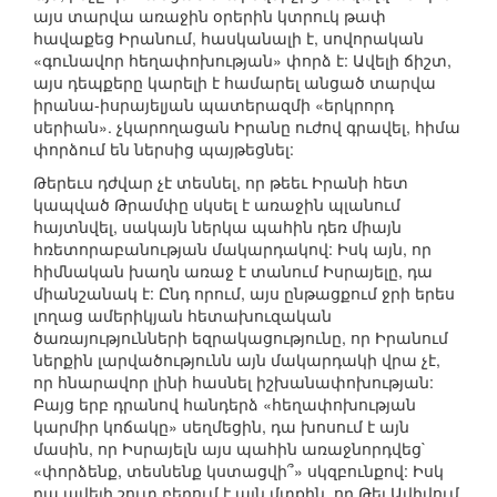
այս տարվա առաջին օրերին կտրուկ թափ
հավաքեց Իրանում, հասկանալի է, սովորական
«գունավոր հեղափոխության» փորձ է: Ավելի ճիշտ,
այս դեպքերը կարելի է համարել անցած տարվա
իրանա-իսրայելյան պատերազմի «երկրորդ
սերիան». չկարողացան Իրանը ուժով գրավել, հիմա
փորձում են ներսից պայթեցնել:
Թերեւս դժվար չէ տեսնել, որ թեեւ Իրանի հետ
կապված Թրամփը սկսել է առաջին պլանում
հայտնվել, սակայն ներկա պահին դեռ միայն
հռետորաբանության մակարդակով: Իսկ այն, որ
հիմնական խաղն առաջ է տանում Իսրայելը, դա
միանշանակ է: Ընդ որում, այս ընթացքում ջրի երես
լողաց ամերիկյան հետախուզական
ծառայությունների եզրակացությունը, որ Իրանում
ներքին լարվածությունն այն մակարդակի վրա չէ,
որ հնարավոր լինի հասնել իշխանափոխության:
Բայց երբ դրանով հանդերձ «հեղափոխության
կարմիր կոճակը» սեղմեցին, դա խոսում է այն
մասին, որ Իսրայելն այս պահին առաջնորդվեց`
«փորձենք, տեսնենք կստացվի՞» սկզբունքով: Իսկ
դա ավելի շուտ բերում է այն մտքին, որ Թել Ավիվում