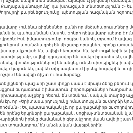
 ինչպես մակրոտնտեսական, այնպես էլ բիզնեսի կառավարմ
լ. «Քաղաքականությունը՝ դա խտացված տնտեսությունն է» 
ղովրդի բարեկեցությունը, պետության ռազմական հզորությ
կավարը չունենա բիզնեսներ, քանի որ մեծահարուստները 
ան եւ պահպանման մասին։ Երկրի ղեկավարը պետք է ունե
ովրդին: Իսկ իմաստությունը, որպես կանոն, տրվում է ավ
ունքում առանձնացրել են մի շարք որակներ, որոնք առավել
վասարակշռված են, ավելի հեռատես են, երեւույթներին եւ 
ությամբ, ավելի զգուշավոր են, ավելի իրատես են, ավելի 
տեսել, փորձություններով են անցել, ունեն գիտելիքների ա
ավելի կայուն են, լավ են տիրապետում իրենց հույզերին ու 
շվում են ավելի ճիշտ ու համարժեք:
իտելիքների պաշարի շատ փոքր մասն է միայն ձեռք բերում կ
քում եւ դառնում է իմաստուն փորձությունների հաղթահա
«Երիտասարդ աչքերը հեռուն են տեսնում, սակայն տարեց աչ
ին էր, որ «Երիտասարդությունը իմաստության եւ փորձի կ
ործման»: Եվ պատահական չէ, որ քաղաքակիրթ եւ ժողովր
ն իրենց երկրների քաղաքական, սոցիալ-տնտեսական կյանքո
 Տարեցներն իրենց ժամանակի գերակշռող մասն ավելի շատ
շատ տրամադրում են անձնական վայելքներին: