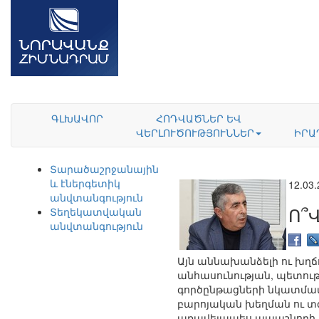
ԳԼԽԱՎՈՐ
ՀՈԴՎԱԾՆԵՐ ԵՎ
ՎԵՐԼՈՒԾՈՒԹՅՈՒՆՆԵՐ
ԻՐԱ
Տարածաշրջանային
և էներգետիկ
12.03
անվտանգություն
Ո՞
Տեղեկատվական
անվտանգություն
Այն աննախանձելի ու խղճ
անհասունության, պետու
գործընթացների նկատմամ
բարոյական խեղման ու տգ
առավելապես ապաշնորհ, տ