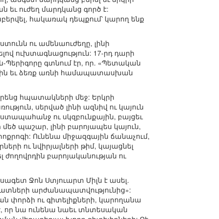
 եւ ուժեղ մարդկանց գործ է:
րաբերվել, հակառակ դեպքում՝ կարող ենք
տունն ու ամենաուժեղը, լինի
լով ուխտագնացություն: 17-րդ դարի
Պերիգորը գտնում էր, որ. «Պետական
լին եւ ձեռք առնի համապատասխան
 իրենց հպատակների մեջ: Երկրի
ւթյուն, սերված լինի ազնիվ ու կայուն
խստապահանջ ու սկզբունքային, բայցեւ
 մեծ պաշար, լինի բարոյապես կայուն,
ոքրոգի: Ունենա միջազգային ճանաչում,
երի ու նվիրյալների թիմ, կայացնել
լ ժողովրդին բարոյականության ու
սագետ Ջոն Ստյուարտ Միլն է ասել.
նհատների արժանապատվությունից»:
ն փորձի ու գիտելիքների, կարողանա
, որ նա ունենա նաեւ տնտեսական