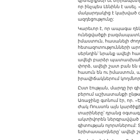
գիտելիքներ եւ տիրապետի
որ ինչպես Լենինն է ասե
մակարդակից է կախված ժո
ազդեցությունը:
Կարեւոր է, որ ապագա ղե
ունեցվածքի բազմապատկմ
իմաստուն, հասանելի ժող
հետազոտությունների արդյ
սերնդին՝ նրանք ավելի հա
ավելի բարձր պատասխանատվ
փորձ, ավելի շատ բան են 
հասուն են ու իմաստուն, 
իրավիճակներում կողմնորո
Ըստ էության, մարդը իր գ
բերում աշխատանքի ընթաց
Առաջինը գտնում էր, որ. 
Ժակ Ռուսսոն այն կարծիք
տարիները՝ դրանց օգտագ
ակտիվորեն ներգրավված ե
գիտության ոլորտներում:
երիտասարդները՝ ավելի 