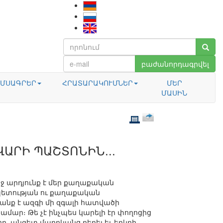
բաժանորդագրվել
ՄՍԱԳՐԵՐ
ՀՐԱՏԱՐԱԿՈՒՄՆԵՐ
ՄԵՐ
ՄԱՍԻՆ
ՎԱՐԻ ՊԱՇՏՈՆԻՆ...
աջ արդյունք է մեր քաղաքական
պետության ու քաղաքական
նք է ազգի մի զգալի հատվածի
մար։ Թե չէ ինչպես կարելի էր փողոցից
ղ, անգետ մարդկանց բերել եւ երկրի