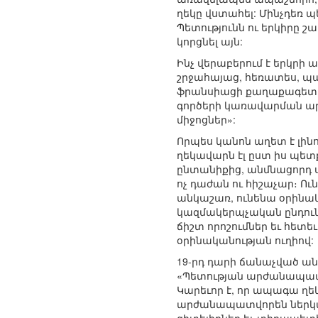
ղեկը վստահել: Մինչդեռ 
Պետությունն ու երկիրը շ
կորցնել այն:
Ինչ վերաբերում է երկրի
շրջահայաց, հեռատես, պա
ֆրանսիացի քաղաքագետ դ
գործերի կառավարման ա
միջոցներ»:
Որպես կանոն աղետ է լինո
ղեկավարն էլ ըստ իս պետք
ընտանիքից, անմնացորդ ս
ոչ դաժան ու հիշաչար։ Ո
անկաշառ, ունենա օրինակ
կազմակերպչական ընդունա
ճիշտ որոշումներ եւ հետե
օրինականության ուղիով:
19-րդ դարի ճանաչված ան
«Պետության արժանապատվ
Կարեւոր է, որ ապագա ղ
արժանապատվորեն ներկայ