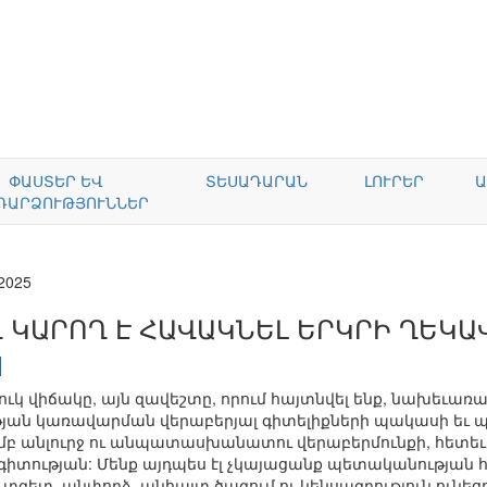
ՓԱՍՏԵՐ ԵՎ
ՏԵՍԱԴԱՐԱՆ
ԼՈՒՐԵՐ
Ա
ԴԱՐՁՈՒԹՅՈՒՆՆԵՐ
.2025
Վ ԿԱՐՈՂ Է ՀԱՎԱԿՆԵԼ ԵՐԿՐԻ ՂԵԿԱ
ուկ վիճակը, այն զավեշտը, որում հայտնվել ենք, նախեւառ
թյան կառավարման վերաբերյալ գիտելիքների պակասի եւ 
բ անլուրջ ու անպատասխանատու վերաբերմունքի, հետեւա
իտության: Մենք այդպես էլ չկայացանք պետականության հա
գետ, անփորձ, անհայտ ծագում ու կենսագրություն ունեցո