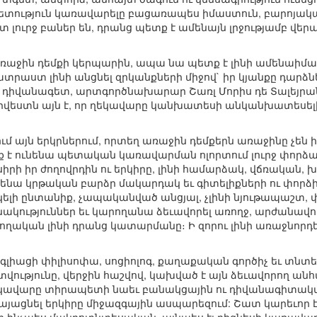
պետություն կառավարելը բացառապես իմաստուն, բարոյական
ատ լուրջ բաներ են, դրանց պետք է ամենայն լրջությամբ վե
 առաջին դեմքի կերպարին, ապա նա պետք է լինի ամենաիմաս
տրաստ լինի անցնել զրկանքների միջով` իր կյանքը դարձնե
իվանագետ, արտգործնախարար Շառլ Մորիս դե Տալեյրան-
րվեստն այն է, որ ղեկավարը կանխատեսի անկանխատեսե
ւմ այն երկրներում, որտեղ առաջին դեմքերն առաջինը չեն
 է ունենա պետական կառավարման ոլորտում լուրջ փորձառո
իրի իր ժողովրդին ու երկիրը, լինի համարձակ, վճռական, 
ւնենա կրթական բարձր մակարդակ եւ գիտելիքների ու փորձի
ելի ընտանիք, չապականված անցյալ, չլինի նյութապաշտ, փ
կություններ եւ կարողանա ձեւավորել առողջ, արժանավորն
ւողական լինի դրանց կատարմանը։ Ի զորու լինի առաջնորդե
գլիացի փիլիսոփա, սոցիոլոգ, քաղաքական գործիչ եւ տնտե
ությունը, վերջին հաշվով, կախված է այն ձեւավորող ա
եկավարը տիրապետի նաեւ բանակցային ու դիվանագիտակա
ացնել երկիրը միջազգային ասպարեզում: Շատ կարեւոր է