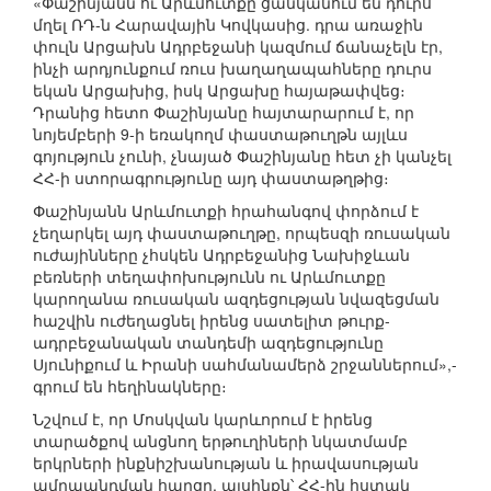
«Փաշինյանն ու Արևմուտքը ցանկանում են դուրս
մղել ՌԴ-ն Հարավային Կովկասից. դրա առաջին
փուլն Արցախն Ադրբեջանի կազմում ճանաչելն էր,
ինչի արդյունքում ռուս խաղաղապահները դուրս
եկան Արցախից, իսկ Արցախը հայաթափվեց։
Դրանից հետո Փաշինյանը հայտարարում է, որ
նոյեմբերի 9-ի եռակողմ փաստաթուղթն այլևս
գոյություն չունի, չնայած Փաշինյանը հետ չի կանչել
ՀՀ-ի ստորագրությունը այդ փաստաթղթից։
Փաշինյանն Արևմուտքի հրահանգով փորձում է
չեղարկել այդ փաստաթուղթը, որպեսզի ռուսական
ուժայինները չհսկեն Ադրբեջանից Նախիջևան
բեռների տեղափոխությունն ու Արևմուտքը
կարողանա ռուսական ազդեցության նվազեցման
հաշվին ուժեղացնել իրենց սատելիտ թուրք-
ադրբեջանական տանդեմի ազդեցությունը
Սյունիքում և Իրանի սահմանամերձ շրջաններում»,-
գրում են հեղինակները։
Նշվում է, որ Մոսկվան կարևորում է իրենց
տարածքով անցնող երթուղիների նկատմամբ
երկրների ինքնիշխանության և իրավասության
ամրապնդման հարցը, այսինքն՝ ՀՀ-ին հստակ