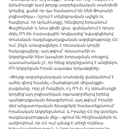
Արևմուտքի կամ թուրք-ադրբեջանական տանդեմի
կողմից, քանի որ դա համարում են Մեծ Թուրանի
լոգիստիկա»,-նշում է տելեգրամյան ալիքն ու
հավելում, որ Արևմուտքը, հենվելով Երևանում
Փաշինյանի և նրա թիմի վրա, ցանկանում է դուրս
մղել ՌԴ-ին Հարավային Կովկասից՝ նվազեցնելով
ռուսական ռազմաքաղաքական ազդեցությունը ՀՀ-
ում, ինչն առաջացնելու է ռուսական կողմի
հակաքայլերը, այդ թվում՝ Վրաստանի ու
Ադրբեջանի հետ կապերի խորացման տեսքով.
պատահական չէ, որ հենց Ադրբեջանով է անցնելու
ՌԴ-Ադրբեջան-Իրան ապագա երկաթգիծը։
«Թուրք-ադրբեջանական տանդեմը ցանկանում է
ամեն գնով հասնել «Զանգեզուրի միջանցքի»
բացմանը, որը չի հսկվելու ո՛չ ՌԴ-ի, ո՛չ Արևմուտքի
կողմից՝այդ լոգիստիկան օգտագործելով իրենց
պանթուրքական ծրագրերում, այդ թվում՝ Իրանի
դեմ անջատողական ծրագրերի համատեքստում՝
Իրանական Ադրբեջանում, և Իրանը ՀՀ-ից կտրելու
ռազմավարության մեջ»,-գրում են հեղինակներն ու
ամփոփում, որ ՀՀ-ում պետք է տեղի ունենա
իշխանափոխություն, և նոր կառավարությունը