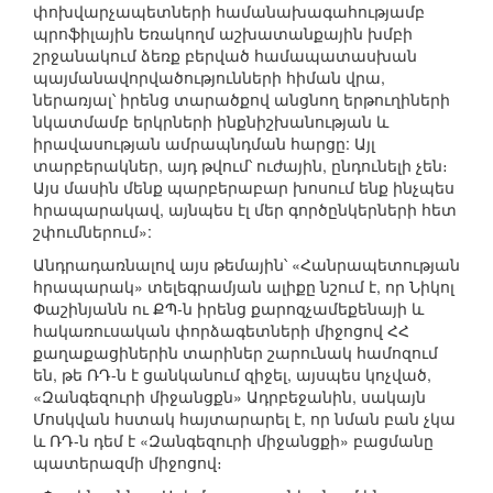
փոխվարչապետների համանախագահությամբ
պրոֆիլային Եռակողմ աշխատանքային խմբի
շրջանակում ձեռք բերված համապատասխան
պայմանավորվածությունների հիման վրա,
ներառյալ՝ իրենց տարածքով անցնող երթուղիների
նկատմամբ երկրների ինքնիշխանության և
իրավասության ամրապնդման հարցը: Այլ
տարբերակներ, այդ թվում՝ ուժային, ընդունելի չեն։
Այս մասին մենք պարբերաբար խոսում ենք ինչպես
հրապարակավ, այնպես էլ մեր գործընկերների հետ
շփումներում»:
Անդրադառնալով այս թեմային՝ «Հանրապետության
հրապարակ» տելեգրամյան ալիքը նշում է, որ Նիկոլ
Փաշինյանն ու ՔՊ-ն իրենց քարոզչամեքենայի և
հակառուսական փորձագետների միջոցով ՀՀ
քաղաքացիներին տարիներ շարունակ համոզում
են, թե ՌԴ-ն է ցանկանում զիջել, այսպես կոչված,
«Զանգեզուրի միջանցքն» Ադրբեջանին, սակայն
Մոսկվան հստակ հայտարարել է, որ նման բան չկա
և ՌԴ-ն դեմ է «Զանգեզուրի միջանցքի» բացմանը
պատերազմի միջոցով։