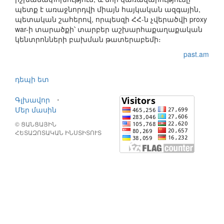
պետք է առաջնորդվի միայն հայկական ազգային,
պետական շահերով, որպեսզի ՀՀ-ն չվերածվի proxy
war-ի տարածքի՝ տարբեր աշխարհաքաղաքական
կենտրոնների բախման թատերաբեմի։
past.am
դեպի ետ
Գլխավոր
⋅
Մեր մասին
© ՑԱՆՑԱՅԻՆ
ՀԵՏԱԶՈՏԱԿԱՆ ԻՆՍՏԻՏՈՒՏ