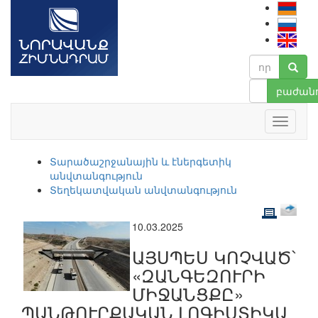
բաժանո
Տարածաշրջանային և էներգետիկ
անվտանգություն
Տեղեկատվական անվտանգություն
10.03.2025
ԱՅՍՊԵՍ ԿՈՉՎԱԾ՝
«ԶԱՆԳԵԶՈՒՐԻ
ՄԻՋԱՆՑՔԸ»
ՊԱՆԹՈՒՐՔԱԿԱՆ ԼՈԳԻՍՏԻԿԱ