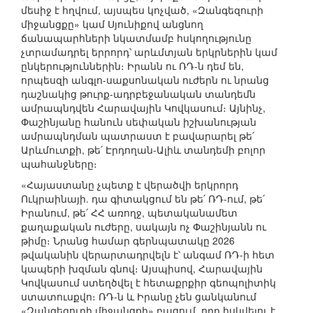
մեսիջ է հղվում, այսպես կոչված, «Զանգեզուրի
միջանցքը» կամ Սյունիքով անցնող
ճանապարհների նկատմամբ հսկողությունը
չտրամադրել երրորդ՝ արևմտյան երկրներին կամ
ընկերություններին։ Իրանն ու ՌԴ-ն դեմ են,
որպեսզի անգլո-սաքսոնական ուժերն ու նրանց
դաշնակից թուրք-ադրբեջանական տանդեմն
ամրապնդվեն Հարավային Կովկասում։ Այնինչ,
Փաշինյանը հանուն սեփական իշխանության
ամրապնդման պատրաստ է բավարարել թե՛
Արևմուտքի, թե՛ Էրդողան-Ալիև տանդեմի բոլոր
պահանջները։
«Հայաստանը չպետք է վերածվի երկրորդ
Ուկրաինայի. դա գիտակցում են թե՛ ՌԴ-ում, թե՛
Իրանում, թե՛ ՀՀ առողջ, պետականամետ
քաղաքական ուժերը, սակայն ոչ Փաշինյանն ու
թիմը։ Նրանց համար գերնպատակը 2026
թվականին վերարտադրվելն է՝ անգամ ՌԴ-ի հետ
կապերի խզման գնով։ Այսպիսով, Հարավային
Կովկասում ստեղծվել է հետաքրքիր գեոպոլիտիկ
ստատուսքվո։ ՌԴ-ն և Իրանը չեն ցանկանում
«Զանգեզուրի միջանցքի» բացում, որը հսկվելու է