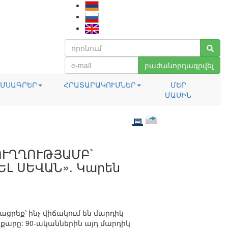
բաժանորդագրվել
ՄՍԱԳՐԵՐ
ՀՐԱՏԱՐԱԿՈՒՄՆԵՐ
ՄԵՐ
ՄԱՍԻՆ
ՈՒՂՂՈՒԹՅԱՄԲ՝
ԵԼ ՍԵՎԱՆ». Կարեն
ցրեք՝ ինչ վիճակում են մարդիկ
այքարը: 90-ականներին այդ մարդիկ