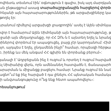
րովհետև տեսնում էին՝ օգնություն է գալիս, իսկ այդ մարդկ
ան ընթացքում ասաց
տարածաշրջանային հարցերով փոր
ոնյանի այն հայտարարություններին, թե արցախցիները կարո
թողել էր:
արանում դիմելով արցախցի լրագրողին՝ ասել է Ալեն սիմոնյա
ր է համարում Ալեն Սիմոնյանի այն հայտարարությունը, թե Հ
անի այն մեղադրանքը, որ ՀՀ ԶՈւ-ն է այնտեղ եղել և նրան
րիներով փորձում էր ապացուցել, բայց չէր կարողանում: Հ
յո, այդպես է եղել, ընդամենն ինչի՞ համար, որպեսզի հե
իրենք ևս մեկ անգամ ՀՀ գլխին են փորձանք բերում»:
անալի է՝ Ադրբեջանն ինչ է ուզում և որտեղ է ուզում հարվա
ել Սիսիանից վերև, որն ամենանեղ հատվածն է, ճանապարհն
արարման և միջանցք բացելու համար: Նրանք ուզում են նա
ացնո՞ւմ եք ինչ հարված է դա լինելու ՀՀ պետական համակ
ճի անվտանգությունը ո՞նց ենք հետո ապահովելու»:
տեսանյութում