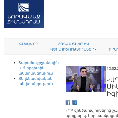
ԳԼԽԱՎՈՐ
ՀՈԴՎԱԾՆԵՐ ԵՎ
ՎԵՐԼՈՒԾՈՒԹՅՈՒՆՆԵՐ
ԻՐԱ
Տարածաշրջանային
և էներգետիկ
12.02
անվտանգություն
«Ա
Տեղեկատվական
անվտանգություն
ՍԻ
Իգ
«ՊԲ զինծառայողներից շա
պայքարել: Երբ հասկացան,