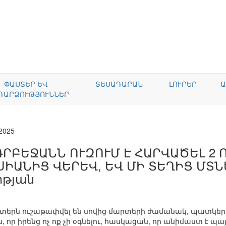
ՓԱՍՏԵՐ ԵՎ
ՏԵՍԱԴԱՐԱՆ
ԼՈՒՐԵՐ
Ա
ԴԱՐՁՈՒԹՅՈՒՆՆԵՐ
.2025
ԴՐԲԵՋԱՆՆ ՈՒԶՈՒՄ Է ՀԱՐՎԱԾԵԼ 2 
ՍԻԱՆԻՑ ՎԵՐԵՎ, ԵՎ ՄԻ ՏԵՂԻՑ ՄՏՆ
իթյան
տերն ուշաթափվել են սովից մարտերի ժամանակ, պատկերա
 որ իրենց ոչ ոք չի օգնելու, հասկացան, որ անիմաստ է պ