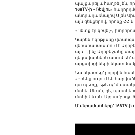
պայքարել և հաղթել են, ո
168TV-ի «Ռեվյու»
հաղորդմ
անդրադառնալով Ալեն Սիմ
այն զենքերով, որոնք ՀՀ-ն 
«Պետք էր կռվել»,-խորհրդ
Կարեն Իգիթյանը վտանգավո
վերահաստատում է Ադրբեջ
այն է, ինչ Ադրբեջանը տա
ղեկավարներն ասում են՝ ա
արցախցիների նկատմամբ, 
Նա նկատեց՝ բոլորին հասկ
«Իրենք ուզում են հարված
դա պետք, եթե ոչ՝ մատակ
մտնել Սևան, դե, պատկեր
մտնի Սևան. Այդ ամբողջ լ
Մանրամասները՝ 168TV-ի 