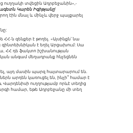
անց ուղղակի տվեցին Ադրբեջանին»,-
ձագետն
Կարեն Իգիթյանը
՝
ղ էին մնալ և մինչև վերջ պայքարել
նը:
Հ-ն զենքեր է թողել. «Այսինքն՝ նա
ց զինտեխնիկան է եղել Արցախում: Սա
իմա, ՀՀ դե ֆակտո իշխանության
րթական անգամ մեղադրանք հնչեցնեն
ծել, այդ մասին պարզ հայտարարում են.
երն արդեն կառուցել են, ինչի՞ համար է
և Վարդենիսի ուղղությամբ որևէ տեղից
արգի համար, եթե Ադրբեջանը մի տեղ