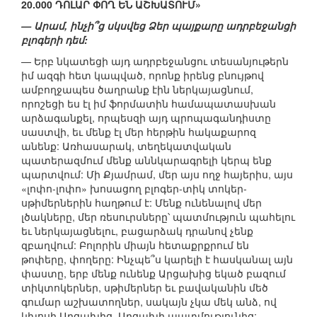
20.000 ԴՈԼԱՐ ՓՈՂ ԵՆ ԱՇԽԱՏՈՒՄ»
— Արամ, ինչի՞ց սկսվեց Ձեր պայքարը ադրբեջանցի
բլոգերի դեմ:
— Երբ նկատեցի այդ ադրբեջանցու տեսանյութերն
իմ ազգի հետ կապված, որոնք իրենց բնույթով
ամբողջապես ծաղրանք էին ներկայացնում,
որոշեցի ես էլ իմ ֆորմատին համապատասխան
արձագանքել, որպեսզի այդ պրոպագանդիստը
սաստվի, եւ մենք էլ մեր հերթին հակաքարոզ
անենք: Առհասարակ, տեղեկատվական
պատերազմում մենք աննկարագրելի կերպ ենք
պարտվում: Մի Քյամրամ, մեր այս ողջ հայերիս, այս
«լոփո-լոփո» խոսացող բլոգեր-տիկ տոկեր-
սթիմերներին հաղթում է: Մենք ունենալով մեր
լծակները, մեր ռեսուրսները՝ պատմություն պահելու
եւ ներկայացնելու, բացարձակ դրանով չենք
զբաղվում: Բոլորին միայն հետաքրքրում են
թոփերը, փողերը: Ինչպե՞ս կարելի է հասկանալ այն
փաստը, երբ մենք ունենք Արցախից եկած բազում
տիկտոկերներ, սթիմերներ եւ բավականին մեծ
գումար աշխատողներ, սակայն չկա մեկ անձ, ով
կխոսի Արցախից, Արցախի պատմությունից: