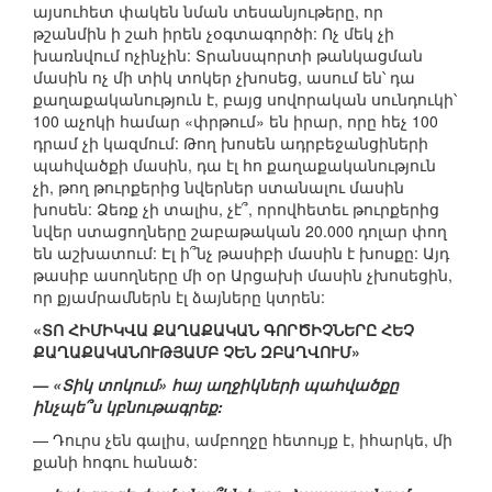
այսուհետ փակեն նման տեսանյութերը, որ
թշանմին ի շահ իրեն չօգտագործի: Ոչ մեկ չի
խառնվում ոչինչին: Տրանսպորտի թանկացման
մասին ոչ մի տիկ տոկեր չխոսեց, ասում են՝ դա
քաղաքականություն է, բայց սովորական սունդուկի՝
100 աչոկի համար «փրթում» են իրար, որը հեչ 100
դրամ չի կազմում: Թող խոսեն ադրբեջանցիների
պահվածքի մասին, դա էլ հո քաղաքականություն
չի, թող թուրքերից նվերներ ստանալու մասին
խոսեն: Ձեռք չի տալիս, չէ՞, որովհետեւ թուրքերից
նվեր ստացողները շաբաթական 20.000 դոլար փող
են աշխատում: Էլ ի՞նչ թասիբի մասին է խոսքը: Այդ
թասիբ ասողները մի օր Արցախի մասին չխոսեցին,
որ քյամրամներն էլ ձայները կտրեն:
«ՏՈ ՀԻՄԻԿՎԱ ՔԱՂԱՔԱԿԱՆ ԳՈՐԾԻՉՆԵՐԸ ՀԵՉ
ՔԱՂԱՔԱԿԱՆՈՒԹՅԱՄԲ ՉԵՆ ԶԲԱՂՎՈՒՄ»
— «Տիկ տոկում» հայ աղջիկների պահվածքը
ինչպե՞ս կբնութագրեք:
— Դուրս չեն գալիս, ամբողջը հետույք է, իհարկե, մի
քանի հոգու հանած: