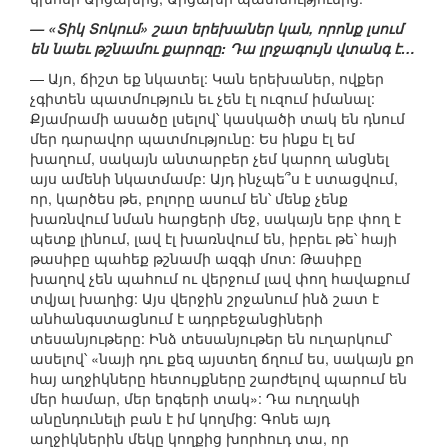
— «Տիկ Տոկում» շատ երեխաներ կան, որոնք լսում
են նաեւ թշնամու քարոզը: Դա լրջագույն վտանգ է…
— Այո, ճիշտ եք նկատել: Կան երեխաներ, ովքեր
չգիտեն պատմություն եւ չեն էլ ուզում իմանալ:
Քյամրամի ասածը լսելով՝ կասկածի տակ են դնում
մեր դարավոր պատմությունը: Ես ինքս էլ եմ
խաղում, սակայն անտարբեր չեմ կարող անցնել
այս ամենի նկատմամբ: Այդ ինչպե՞ս է ստացվում,
որ, կարծես թե, բոլորը ասում են՝ մենք չենք
խառնվում նման հարցերի մեջ, սակայն երբ փող է
պետք լինում, լավ էլ խառնվում են, իբրեւ թե՝ հայի
թասիբը պահեք թշնամի ազգի մոտ: Թասիբը
խաղով չեն պահում ու վերջում լավ փող հավաքում
տվյալ խաղից: Այս վերջին շրջանում ինձ շատ է
անհանգստացնում է ադրբեջանցիների
տեսանյութերը: Ինձ տեսանյութեր են ուղարկում՝
ասելով՝ «նայի դու քեզ այստեղ ճղում ես, սակայն քո
հայ աղջիկները հետույքները շարժելով պարում են
մեր համար, մեր երգերի տակ»: Դա ուղղակի
անընդունելի բան է իմ կողմից: Գոնե այդ
աղջիկներին մեկը կողքից խորհուդ տա, որ