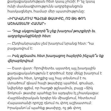
քաղաքականության հետ կապ չունի: Ի՞նչ կապ
ունի մասնագիտությունն ադրբեջանցուն
հասկացնելու համար մեր պատմությունը:
«ԻՐԱԿԱՆՈ՛ՒՄ ՊԱՀԵՔ ԹԱՍԻԲԸ, ՈՉ ԹԵ ՓՈՂ
ԱՇԽԱՏԵԼՈՒ ՀԱՄԱՐ»
— Դուք սկզբունքորե՞ն չեք խաղում թուրքերի եւ
ադրբեջանցիների հետ:
— Ընդհանրապես չեմ խաղում նրանց հետ: Դա
բացառվում է:
— Իսկ թշնամու հետ խաղացող հայերին ինչպե՞ս եք
վերաբերվում:
— Շատ վատ: Որովհետեւ այստեղ այլ խաղային
քաղաքականություն է գործում: Երբ մեկը խաղում է
թշնամու հետ, կողքից այլ հայ տեսնում է ու
մտածում՝ գնամ հայի թասիբը պահեմ, գումար,
նվերներ գցեմ, որ հաղթի թշնամուն, բայց «Տիկ
Տոկում» թասիբ պահելը ես այդպես էլ չհասկացա:
Հայրենսիրական երգեր են միացնում, հետեւում
Հայաստանի դրոշը դնում ու փող աշխատում:
Իրականո՛ւմ պահեք թասիբը, ոչ թե փող