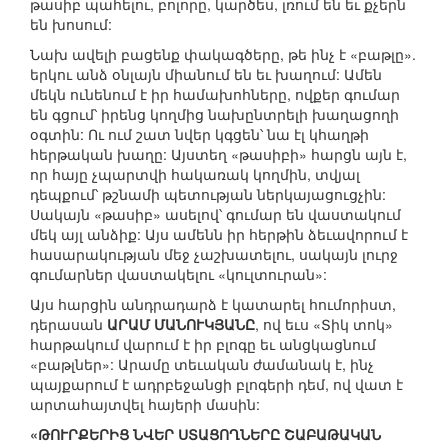
թասիբ պահելու, բոլորը, կարծես, լռում են եւ քչերն
են խոսում:
Նախ ավելի բացենք փակագծերը, թե ինչ է «բաթլը».
երկու անձ օնլայն միանում են եւ խաղում: Ամեն
մեկն ունենում է իր համախոհները, ովքեր գումար
են գցում՝ իրենց կողմից նախընտրելի խաղացողի
օգտին: Ու ում շատ նվեր կգցեն՝ նա էլ կհաղթի
հերթական խաղը: Այստեղ «թասիբի» հարցն այն է,
որ հայը չպարտվի հակառակ կողմին, տվյալ
դեպքում՝ թշնամի պետության ներկայացուցչին:
Սակայն «թասիբ» ասելով՝ գումար են վաստակում
մեկ այլ անձիք: Այս ամենն իր հերթին ձեւավորում է
հասարակության մեջ չաշխատելու, սակայն լուրջ
գումարներ վաստակելու «կուլտուրան»:
Այս հարցին անդրադարձ է կատարել հումորիստ,
դերասան
ԱՐԱՄ ՄԱՆՈՒԿՅԱՆԸ
, ով եւս «Տիկ տոկ»
հարթակում վարում է իր բլոգը եւ անցկացնում
«բաթլներ»: Արամը տեւական ժամանակ է, ինչ
պայքարում է ադրբեջանցի բլոգերի դեմ, ով վատ է
արտահայտվել հայերի մասին:
«ԹՈՒՐՔԵՐԻՑ ՆՎԵՐ ՍՏԱՑՈՂՆԵՐԸ ՇԱԲԱԹԱԿԱՆ