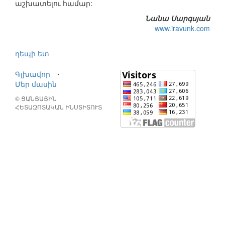
աշխատելու համար:
Նանա Սարգսյան
www.iravunk.com
դեպի ետ
Գլխավոր
⋅
Մեր մասին
© ՑԱՆՑԱՅԻՆ
ՀԵՏԱԶՈՏԱԿԱՆ ԻՆՍՏԻՏՈՒՏ