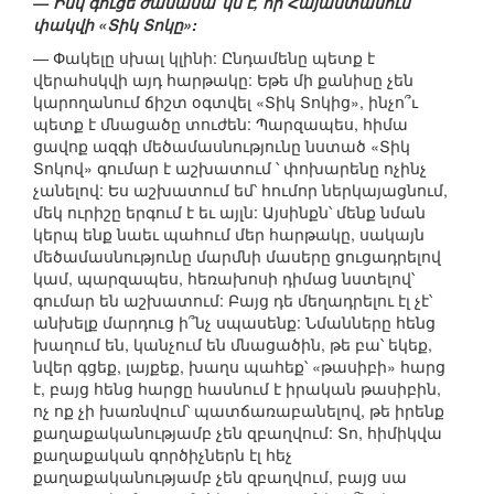
— Իսկ գուցե ժամանա՞կն է, որ Հայաստանում
փակվի «Տիկ Տոկը»:
— Փակելը սխալ կլինի: Ընդամենը պետք է
վերահսկվի այդ հարթակը: Եթե մի քանիսը չեն
կարողանում ճիշտ օգտվել «Տիկ Տոկից», ինչո՞ւ
պետք է մնացածը տուժեն: Պարզապես, հիմա
ցավոք ազգի մեծամասնությունը նստած «Տիկ
Տոկով» գումար է աշխատում ՝ փոխարենը ոչինչ
չանելով: Ես աշխատում եմ՝ հումոր ներկայացնում,
մեկ ուրիշը երգում է եւ այլն: Այսինքն՝ մենք նման
կերպ ենք նաեւ պահում մեր հարթակը, սակայն
մեծամասնությունը մարմնի մասերը ցուցադրելով
կամ, պարզապես, հեռախոսի դիմաց նստելով՝
գումար են աշխատում: Բայց դե մեղադրելու էլ չէ՝
անխելք մարդուց ի՞նչ սպասենք: Նմանները հենց
խաղում են, կանչում են մնացածին, թե բա՝ եկեք,
նվեր գցեք, լայքեք, խաղս պահեք՝ «թասիբի» հարց
է, բայց հենց հարցը հասնում է իրական թասիբին,
ոչ ոք չի խառնվում՝ պատճառաբանելով, թե իրենք
քաղաքականությամբ չեն զբաղվում: Տո, հիմիկվա
քաղաքական գործիչներն էլ հեչ
քաղաքականությամբ չեն զբաղվում, բայց սա