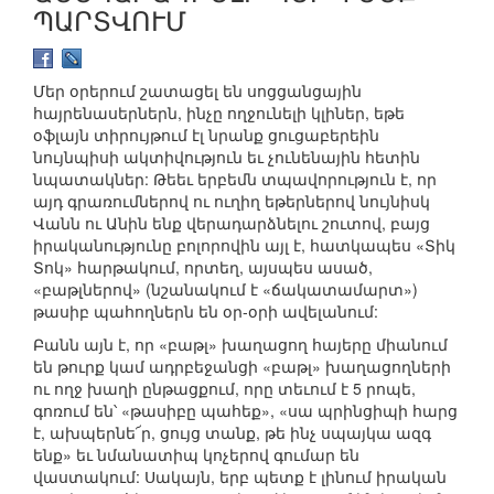
ՊԱՐՏՎՈՒՄ
Մեր օրերում շատացել են սոցցանցային
հայրենասերներն, ինչը ողջունելի կլիներ, եթե
օֆլայն տիրույթում էլ նրանք ցուցաբերեին
նույնպիսի ակտիվություն եւ չունենային հետին
նպատակներ: Թեեւ երբեմն տպավորություն է, որ
այդ գրառումներով ու ուղիղ եթերներով նույնիսկ
Վանն ու Անին ենք վերադարձնելու շուտով, բայց
իրականությունը բոլորովին այլ է, հատկապես «Տիկ
Տոկ» հարթակում, որտեղ, այսպես ասած,
«բաթլներով» (նշանակում է «ճակատամարտ»)
թասիբ պահողներն են օր-օրի ավելանում:
Բանն այն է, որ «բաթլ» խաղացող հայերը միանում
են թուրք կամ ադրբեջանցի «բաթլ» խաղացողների
ու ողջ խաղի ընթացքում, որը տեւում է 5 րոպե,
գոռում են՝ «թասիբը պահեք», «սա պրինցիպի հարց
է, ախպերնե՜ր, ցույց տանք, թե ինչ սպայկա ազգ
ենք» եւ նմանատիպ կոչերով գումար են
վաստակում: Սակայն, երբ պետք է լինում իրական