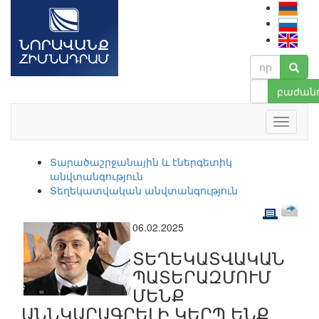
բաժանո
Տարածաշրջանային և էներգետիկ
անվտանգություն
Տեղեկատվական անվտանգություն
06.02.2025
ՏԵՂԵԿԱՏՎԱԿԱՆ
ՊԱՏԵՐԱԶՄՈՒՄ
ՄԵՆՔ
ԱՆՆԿԱՐԱԳՐԵԼԻ ԿԵՐՊ ԵՆՔ