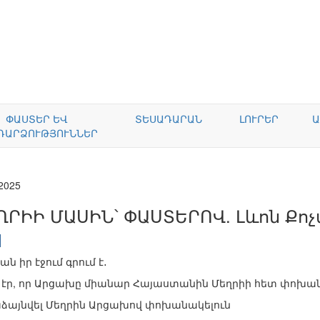
ՓԱՍՏԵՐ ԵՎ
ՏԵՍԱԴԱՐԱՆ
ԼՈՒՐԵՐ
Ա
ԴԱՐՁՈՒԹՅՈՒՆՆԵՐ
.2025
ՂՐԻԻ ՄԱՍԻՆ՝ ՓԱՍՏԵՐՈՎ. Լևոն Քո
ն իր էջում գրում է․
ն էր, որ Արցախը միանար Հայաստանին Մեղրիի հետ փոխ
աձայնվել Մեղրին Արցախով փոխանակելուն