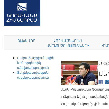
ԳԼԽԱՎՈՐ
ՀՈԴՎԱԾՆԵՐ ԵՎ
ՎԵՐԼՈՒԾՈՒԹՅՈՒՆՆԵՐ
ԻՐԱ
Տարածաշրջանային
և էներգետիկ
01.02
անվտանգություն
ՄԵ
Տեղեկատվական
անվտանգություն
Լևոն Քոչարյանը ֆեյսբուքյա
«Հեյդար Ալիևը համաձայ
Հայկական կողմը չի համ