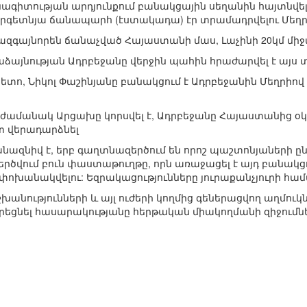
ագիտության արդյունքում բանակցային սեղանին հայտնվե
երգետնյա ճանապարհ (էստակադա) էր տրամադրվելու Մեղ
ազգայնորեն ճանաչված Հայաստանի մաս, Լաչինի 20կմ մի
այնության Ադրբեջանը վերջին պահին հրաժարվել է այս
հետո, Նիկոլ Փաշինյանը բանակցում է Ադրբեջանին Մեղրիով
ժամանակ Արցախը կորսվել է, Ադրբեջանը Հայաստանից օկ
տ վերադարձնել
նազնիվ է, երբ գաղտնազերծում են որոշ պաշտոնյաների ը
երծվում բուն փաստաթուղթը, որն առաջացել է այդ բանակցո
ր փոխանակվելու: Եզրակացությունները յուրաքանչյուրի համ
շխանությունների և այլ ուժերի կողմից գեներացվող աղմո
որեցնել հասարակությանը հերթական միակողմանի զիջումնե