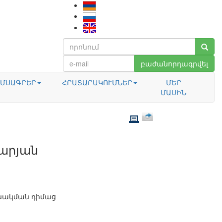
բաժանորդագրվել
ՄՍԱԳՐԵՐ
ՀՐԱՏԱՐԱԿՈՒՄՆԵՐ
ՄԵՐ
ՄԱՍԻՆ
չարյան
անակման դիմաց