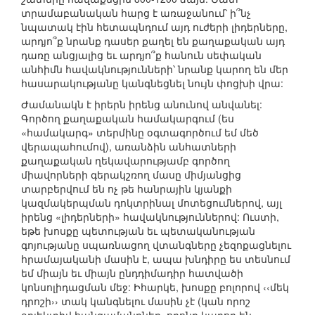
տրամաբանական հարց է առաջանում՝ ի՞նչ
նպատակ էին հետապնդում այդ ուժերի լիդերները,
արդյո՞ք նրանք դասեր քաղել են քաղաքական այդ
դառը անցյալից եւ արդյո՞ք հանուն սեփական
անհիմն հավակնությունների՝ նրանք կարող են մեր
հասարակությանը կանգնեցնել նույն փոցխի վրա:
Ժամանակն է իրերն իրենց անունով անվանել:
Գործող քաղաքական համակարգում (ես
«համակարգ» տերմինը օգտագործում եմ մեծ
վերապահումով), առանձին անհատների
քաղաքական ղեկավարությամբ գործող
միավորների գերակշռող մասը միմյանցից
տարբերվում են ոչ թե հանրային կյանքի
կազմակերպման դոկտրինալ մոտեցումներով, այլ
իրենց «լիդերների» հավակնություններով: Ուստի,
եթե խոսքը պետության եւ պետականության
գոյությանը սպառնացող վտանգները չեզոքացնելու
հրամայականի մասին է, ապա խնդիրը ես տեսնում
եմ միայն եւ միայն ընդդիմադիր հատվածի
կոնսոլիդացման մեջ: Իհարկե, խոսքը բոլորով ‹‹մեկ
դրոշի›› տակ կանգնելու մասին չէ (կան որոշ