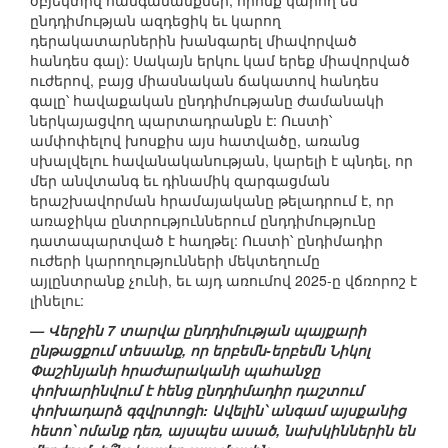
օբյեկտիվ հանգամանքներ, որոնք կարող են
ընդդիմության ազդեցիկ եւ կարող
դերակատարներին խանգարել միավորված
հանդես գալ): Սակայն երկու կամ երեք միավորված
ուժերով, բայց միասնական ճակատով հանդես
գալը՝ հավաքական ընդդիմությանը ժամանակի
ներկայացվող պարտադրանքն է: Ուստի՝
ամփոփելով խոսքիս այս հատվածը, առանց
սխալվելու հավանականության, կարելի է պնդել, որ
մեր անվտանգ եւ դինամիկ զարգացման
երաշխավորման հրամայականը թելադրում է, որ
առաջիկա ընտրություններում ընդդիմությունը
դատապարտված է հաղթել: Ուստի՝ ընդիմադիր
ուժերի կարողությունների մեկտեղումը
այլընտրանք չունի, եւ այդ առումով 2025-ը վճռորոշ է
լինելու:
— Վերջին 7 տարվա ընդդիմության պայքարի
ընթացքում տեսանք, որ երբեմն-երբեմն Նիկոլ
Փաշինյանի հրաժարականի պահանջը
փոխարինվում է հենց ընդդիմադիր դաշտում
փոխադարձ գզվրտոցի: Ավելին՝ անգամ այսքանից
հետո՝ ոմանք դեռ, այսպես ասած, նախկիններին են