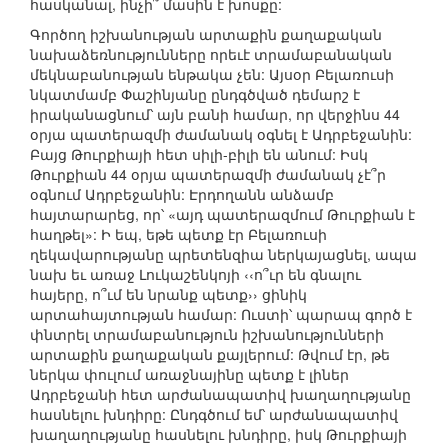
հասկանալ, ինչի՞ մասին է խոսքը:
Գործող իշխանության արտաքին քաղաքական
նախաձեռնությունները որեւէ տրամաբանական
մեկնաբանության ենթակա չեն: Այսօր Բելառուսի
նկատմամբ Փաշինյանը ընդգծված դեմարշ է
իրականացնում՝ այն բանի համար, որ վերջինս 44
օրյա պատերազմի ժամանակ օգնել է Ադրբեջանին:
Բայց Թուրքիայի հետ սիլի-բիլի են անում: Իսկ
Թուրքիան 44 օրյա պատերազմի ժամանակ չէ՞ր
օգնում Ադրբեջանին: Էրդողանն անձամբ
հայտարարեց, որ՝ «այդ պատերազմում Թուրքիան է
հաղթել»: Ի եպ, եթե պետք էր Բելառուսի
ղեկավարությանը պրետենզիա ներկայացնել, ապա
նախ եւ առաջ Լուկաշենկոյի ‹‹ո՞ւր են գնալու
հայերը, ո՞ւմ են նրանք պետք›› ցինիկ
արտահայտության համար: Ուստի՝ պարապ գործ է
փնտրել տրամաբանություն իշխանությունների
արտաքին քաղաքական քայլերում: Թվում էր, թե
ներկա փուլում առաջնայինը պետք է լիներ
Ադրբեջանի հետ արժանապատիվ խաղաղությանը
հասնելու խնդիրը: Ընդգծում եմ՝ արժանապատիվ
խաղաղությանը հասնելու խնդիրը, իսկ Թուրքիայի