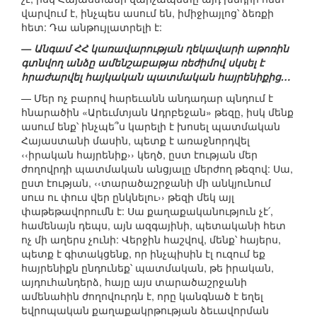
վարվում է, ինչպես ասում են, իմիջիայլոց՝ ձեռքի
հետ: Դա անթույլատրելի է:
— Անգամ ՀՀ կառավարության ղեկավարի աթոռին
գտնվող անձը ամենշաբաթյա ռեժիմով սկսել է
հրաժարվել հայկական պատմական հայրենիքից…
— Մեր ոչ բարով հարեւանն անդադար պնդում է
հնարածին «Արեւմտյան Ադրբեջան» թեզը, իսկ մենք
ասում ենք՝ ինչպե՞ս կարելի է խոսել պատմական
Հայաստանի մասին, պետք է առաջնորդվել
‹‹իրական հայրենիք›› կեղծ, ըստ էության մեր
ժողովրդի պատմական անցյալը մերժող թեզով: Սա,
ըստ էության, ‹‹տարածաշրջանի մի անկյունում
սուս ու փուս վեր ընկնելու›› թեզի մեկ այլ
փաթեթավորումն է: Սա քաղաքականություն չէ՛,
համենայն դեպս, այն ազգայինի, պետականի հետ
ոչ մի աղերս չունի: Վերջին հաշվով, մենք՝ հայերս,
պետք է գիտակցենք, որ ինչպիսին էլ ուզում եք
հայրենիքն ընդունեք՝ պատմական, թե իրական,
այդուհանդերձ, հայը այս տարածաշրջանի
ամենահին ժողովուրդն է, որը կանգնած է եղել
եվրոպական քաղաքակրթության ձեւավորման