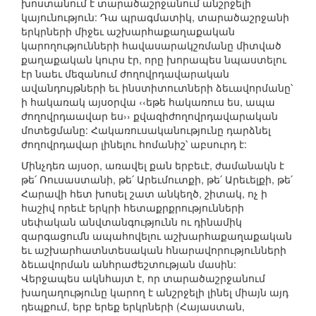
խոստանում է տարածաշրջանում անշրջելի
կայունություն: Դա պրագմատիկ, տարածաշրջանի
երկրների միջեւ աշխարհաքաղաքական
կարողությունների հավասարակշռմանը միտված
քաղաքական կուրս էր, որը խորապես նպաստելու
էր նաեւ մեզանում ժողովրդավարական
ավանդույթների եւ ինստիտուտների ձեւավորմանը՝
ի հակառակ այսօրվա ‹‹եթե հակառուս ես, ապա
ժողովրդաավար ես›› քվազիժողովրդավարական
մոտեցմանը: Հակառուսականությունը դարձնել
ժողովրդավար լինելու հոմանիշ՝ աբսուրդ է:
Մինչդեռ այսօր, առավել քան երբեւէ, ժամանակն է
թե՛ Ռուսաստանի, թե՛ Արեւմուտքի, թե՛ Արեւելքի, թե՛
Հարավի հետ խոսել շատ անկեղծ, շիտակ, ոչ ի
հաշիվ որեւէ երկրի հետաքրքրությունների
սեփական անվտանգությունն ու դինամիկ
զարգացումն ապահովելու աշխարհաքաղաքական
եւ աշխարհատնտեսական հնարավորությունների
ձեւավորման անհրաժեշտության մասին:
Վերջապես ակնհայտ է, որ տարածաշրջանում
խաղաղությունը կարող է անշրջելի լինել միայն այդ
դեպքում, երբ երեք երկրների (Հայաստան,