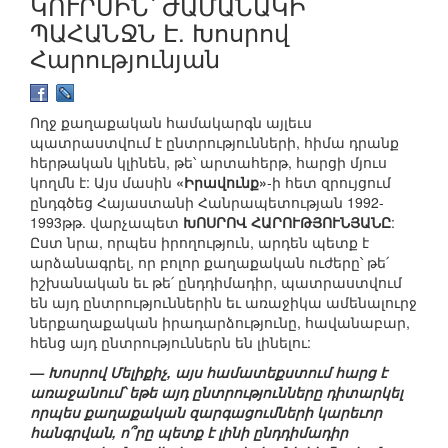
ԿՈՒՐՍԻՆ՝ ԺԱՄԱՆԱԿԻ
ՊԱՀԱՆՋՆ Է. Խոսրով
Հարությունյան
Ողջ քաղաքական համակարգն այլեւս
պատրաստվում է ընտրությունների, հիմա դրանք
հերթական կլինեն, թե՝ արտահերթ, հարցի մյուս
կողմն է: Այս մասին
«Իրավունք»
-ի հետ զրույցում
ընդգծեց Հայաստանի Հանրապետության 1992-
1993թթ. վարչապետ
ԽՈՍՐՈՎ ՀԱՐՈՒԹՅՈՒՆՅԱՆԸ
:
Ըստ նրա, որպես իրողություն, արդեն պետք է
արձանագրել, որ բոլոր քաղաքական ուժերը՝ թե՛
իշխանական եւ թե՛ ընդդիմադիր, պատրաստվում
են այդ ընտրություններին եւ առաջիկա ամենալուրջ
ներքաղաքական իրադարձությունը, հավանաբար,
հենց այդ ընտրություններն են լինելու:
— Խոսրով Մելիքիչ, այս համատեքստում հարց է
առաջանում՝ եթե այդ ընտրությունները դիտարկել
որպես քաղաքական զարգացումների կարեւոր
հանգրվան, ո՞րը պետք է լինի ընդդիմադիր