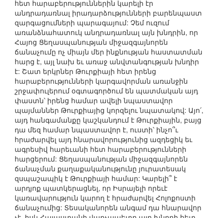
հետ հարաբերություններին կարելի էր
անդրադառնալ իրադարձությունների բարենպաստ
զարգացումների պարագայում: Չեմ ուզում
առանձնահատուկ անդրադառնալ այն խնդրին, որ
Հայոց Ցեղասպանության միջազգայնորեն
ճանաչումը ոչ միայն մեր ինքնության հաստատման
հարց է, այլ նախ եւ առաջ անվտանգության խնդիր
է: Շատ երկրներ Թուրքիայի հետ իրենց
հարաբերությունների կարգավորման առանջին
շրջափուլերում օգտագործում են պատմական այդ
փաստն՝ իրենց համար ավելի նպաստավոր
պայմաններ Թուրքիայից կորզելու նպատակով: Այո՛,
այդ հանգամանքը կաշկանդում է Թուրքիային, բայց
դա մեզ համար նպաստավոր է, ուստի՝ ինչո՞ւ
հրաժարվել այդ հնարավորությունից ազդեցիկ եւ
ագրեսիվ հարեւանի հետ հարաբերությունների
հարցերում: Ցեղասպանության միջազգայնորեն
ճանաչման քաղաքականությունը յուրատեսակ
զսպաշապիկ է Թուրքիայի համար: Կարելի՞ է
արդյոք պատկերացնել, որ Իսրայելի որեւէ
կառավարություն կարող է հրաժարվել Հոլոքոստի
ճանաչումից: Տեսականորեն անգամ դա հնարավոր
չէ, իսկ Հայաստանի վարչապետը այդ խնդրի հետ