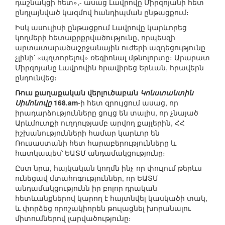
դաշնակցի հետ»,- ասաց Լավրովը Միրզոյանի հետ
ընդլայնված կազմով հանդիպման ընթացքում։
Իսկ ասուլիսի ընթացքում Լավրովը կարևորեց
կողմերի հետաքրքրվածությունը, որպեսզի
արտատարածաշրջանային ուժերի ազդեցությունը
չլինի՝ «պղտորելով» ռեգիոնալ մթնոլորտը։ Արարատ
Միրզոյանը Լավրովին հրավիրեց Երևան, հրավերն
ընդունվեց։
Ռուս քաղաքական վերլուծաբան
Կոնստանտին
Սիմոնովը
168.am
-ի հետ զրույցում ասաց, որ
իրադարձությունները ցույց են տալիս, որ չնայած
Արևմուտքի ուղղությամբ արվող քայլերին, ՀՀ
իշխանությունների համար կարևոր են
Ռուսաստանի հետ հարաբերությունները և
հատկապես՝ ԵԱՏՄ անդամակցությունը։
Ըստ նրա, հայկական կողմն ինչ-որ փուլում թերևս
ունեցավ մտահոգություններ, որ ԵԱՏՄ
անդամակցությունն իր բոլոր դրական
հետևանքներով կարող է հայտնվել կասկածի տակ,
և փորձեց որոշակիորեն թուլացնել խորանալու
միտումներով լարվածությունը։