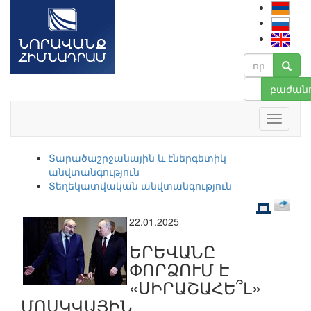
բաժանո
Տարածաշրջանային և էներգետիկ
անվտանգություն
Տեղեկատվական անվտանգություն
22.01.2025
ԵՐԵՎԱՆԸ
ՓՈՐՁՈՒՄ Է
«ՍԻՐԱՇԱՀԵ՞Լ»
ՄՈՍԿՎԱՅԻՆ