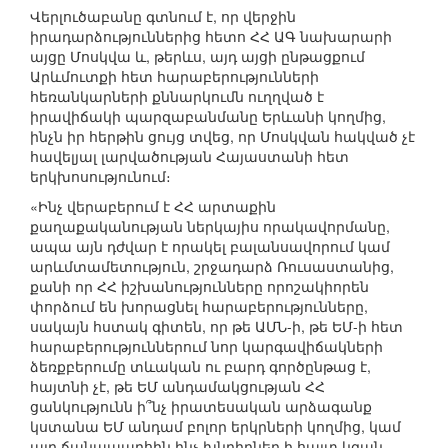
Վերլուծաբանը գտնում է, որ վերջին
իրադարձություններից հետո ՀՀ ԱԳ նախարարի
այցը Մոսկվա և, թերևս, այդ այցի ընթացքում
Արևմուտքի հետ հարաբերությունների
հեռանկարների քննարկումն ուղղված է
իրավիճակի պարզաբանմանը Երևանի կողմից,
ինչն իր հերթին ցույց տվեց, որ Մոսկվան հակված չէ
հավելյալ լարվածության Հայաստանի հետ
երկխոսությունում։
«Ինչ վերաբերում է ՀՀ արտաքին
քաղաքականության ներկայիս որակավորմանը,
ապա այն դժվար է որակել բալանսավորում կամ
արևմտամետություն, շրջադարձ Ռուսաստանից,
քանի որ ՀՀ իշխանությունները որոշակիորեն
փորձում են խորացնել հարաբերությունները,
սակայն հստակ գիտեն, որ թե ԱՄՆ-ի, թե ԵՄ-ի հետ
հարաբերություններում նոր կարգավիճակների
ձեռքբերումը տևական ու բարդ գործընթաց է,
հայտնի չէ, թե ԵՄ անդամակցության ՀՀ
ցանկությունն ի՞նչ իրատեսական արձագանք
կստանա ԵՄ անդամ բոլոր երկրների կողմից, կամ
այդ ճանապարհին ինչ խնդիրներ ի հայտ կգան,