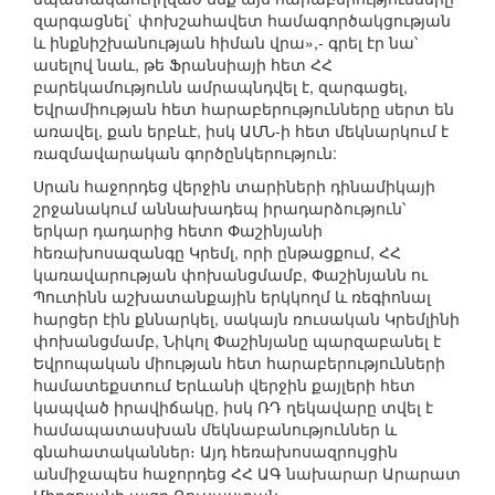
զարգացնել` փոխշահավետ համագործակցության
և ինքնիշխանության հիման վրա»,- գրել էր նա՝
ասելով նաև, թե Ֆրանսիայի հետ ՀՀ
բարեկամությունն ամրապնդվել է, զարգացել,
Եվրամիության հետ հարաբերությունները սերտ են
առավել, քան երբևէ, իսկ ԱՄՆ-ի հետ մեկնարկում է
ռազմավարական գործընկերություն:
Սրան հաջորդեց վերջին տարիների դինամիկայի
շրջանակում աննախադեպ իրադարձություն՝
երկար դադարից հետո Փաշինյանի
հեռախոսազանգը Կրեմլ, որի ընթացքում, ՀՀ
կառավարության փոխանցմամբ, Փաշինյանն ու
Պուտինն աշխատանքային երկկողմ և ռեգիոնալ
հարցեր էին քննարկել, սակայն ռուսական Կրեմլինի
փոխանցմամբ, Նիկոլ Փաշինյանը պարզաբանել է
Եվրոպական միության հետ հարաբերությունների
համատեքստում Երևանի վերջին քայլերի հետ
կապված իրավիճակը, իսկ ՌԴ ղեկավարը տվել է
համապատասխան մեկնաբանություններ և
գնահատականներ։ Այդ հեռախոսազրույցին
անմիջապես հաջորդեց ՀՀ ԱԳ նախարար Արարատ