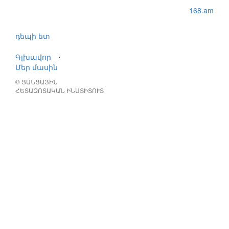
168.am
դեպի ետ
Գլխավոր
⋅
Մեր մասին
© ՑԱՆՑԱՅԻՆ
ՀԵՏԱԶՈՏԱԿԱՆ ԻՆՍՏԻՏՈՒՏ