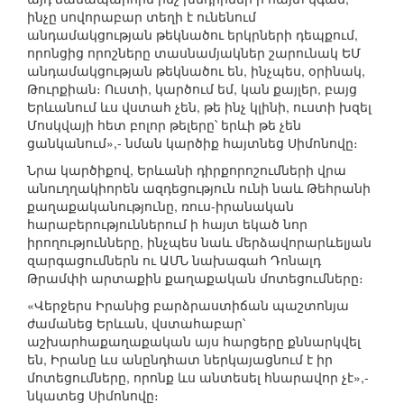
ինչը սովորաբար տեղի է ունենում
անդամակցության թեկնածու երկրների դեպքում,
որոնցից որոշները տասնամյակներ շարունակ ԵՄ
անդամակցության թեկնածու են, ինչպես, օրինակ,
Թուրքիան։ Ուստի, կարծում եմ, կան քայլեր, բայց
Երևանում ևս վստահ չեն, թե ինչ կլինի, ուստի խզել
Մոսկվայի հետ բոլոր թելերը՝ երևի թե չեն
ցանկանում»,- նման կարծիք հայտնեց Սիմոնովը։
Նրա կարծիքով, Երևանի դիրքորոշումների վրա
անուղղակիորեն ազդեցություն ունի նաև Թեհրանի
քաղաքականությունը, ռուս-իրանական
հարաբերություններում ի հայտ եկած նոր
իրողությունները, ինչպես նաև մերձավորարևելյան
զարգացումներն ու ԱՄՆ նախագահ Դոնալդ
Թրամփի արտաքին քաղաքական մոտեցումները։
«Վերջերս Իրանից բարձրաստիճան պաշտոնյա
ժամանեց Երևան, վստահաբար՝
աշխարհաքաղաքական այս հարցերը քննարկվել
են, Իրանը ևս անընդհատ ներկայացնում է իր
մոտեցումները, որոնք ևս անտեսել հնարավոր չէ»,-
նկատեց Սիմոնովը։