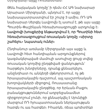
Միրզոյանի այցը Ռուսաստան։
Թեև հայկական կողմը՝ ի դեմս ՀՀ ԱԳ նախարար
Արարատ Միրզոյանի, պնդում է, որ այցը
նախապատրաստվում էր շուրջ 3 ամիս, ՌԴ ԱԳ
նախարար Սերգեյ Լավրովն էլ ասում է, թե այս այցը
Պուտին-Փաշինյան հեռախոսազրույցի արդյունք է։
Լավրովի խոսքերից ենթադրվում է, որ Պուտինի հետ
հեռախոսազրույցում ռուսական կողմը «սիրտը
շահելու» նպատակ ուներ։
Ընդհանուր առմամբ Միրզոյանի այս այցը և
Լավրովի հետ հանդիպման արդյունքներով
կազմակերպված մամուլի ասուլիսը ցույց տվեց
ռուսական կողմից ընդգծված ցանկություն՝
հարթելու խնդիրները, դրանք քննարկելու
անընդհատ ու անկեղծ մթնոլորտում, ոչ թե
հրապարակային դաշտում, այլ պաշտոնական
խողովակների միջոցով, Ռուսաստանը
հրապարակային ընդգծեց, որ Երևան-Բաքու
բանակցություններում ադրբեջանամետ
դիրքորոշում չունի, որ քննարկվել է Սյունիքի
մարզում ՌԴ հյուպատոսական ներկայության
հարցն ու այլ հարցեր։ Իհարկե, ռեալ պոլիտիկը