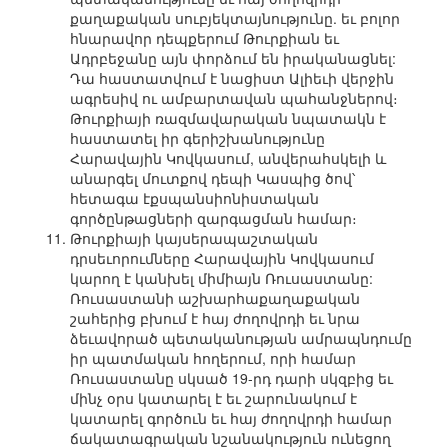
քաղաքական սուբյեկտայնությունը. եւ բոլոր
հնարավոր դեպքերում Թուրքիան եւ
Ադրբեջանը այն փորձում են իրականացնել:
Դա հաստատվում է նացիստ Ալիեւի վերջին
ագրեսիվ ու ամբարտավան պահանջներով։
Թուրքիայի ռազմավարական նպատակն է
հաստատել իր գերիշխանությունը
Հարավային Կովկասում, անվերահսկելի և
անարգել մուտքով դեպի Կասպից ծով՝
հետագա էքսպանսիոնիստական
գործընթացների զարգացման համար։
Թուրքիայի կայսերապաշտական
դրսեւորումները Հարավային Կովկասում
կարող է կանխել միմիայն Ռուսաստանը:
Ռուսաստանի աշխարհաքաղաքական
շահերից բխում է հայ ժողովրդի եւ նրա
ձեւավորած պետականության ամրապնդումը
իր պատմական հողերում, որի համար
Ռուսաստանը սկսած 19-րդ դարի սկզբից եւ
մինչ օրս կատարել է եւ շարունակում է
կատարել գործուն եւ հայ ժողովրդի համար
ճակատագրական նշանակություն ունեցող