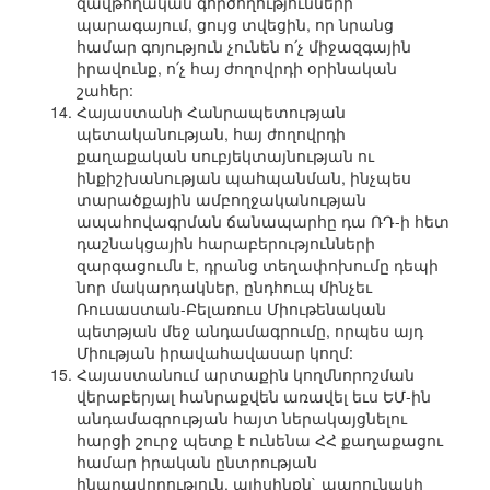
զավթողական գործողությունների
պարագայում, ցույց տվեցին, որ նրանց
համար գոյություն չունեն ո՛չ միջազգային
իրավունք, ո՛չ հայ ժողովրդի օրինական
շահեր:
Հայաստանի Հանրապետության
պետականության, հայ ժողովրդի
քաղաքական սուբյեկտայնության ու
ինքիշխանության պահպանման, ինչպես
տարածքային ամբողջականության
ապահովագրման ճանապարհը դա ՌԴ-ի հետ
դաշնակցային հարաբերությունների
զարգացումն է, դրանց տեղափոխումը դեպի
նոր մակարդակներ, ընդհուպ մինչեւ
Ռուսաստան-Բելառուս Միութենական
պետթյան մեջ անդամագրումը, որպես այդ
Միության իրավահավասար կողմ:
Հայաստանում արտաքին կողմնորոշման
վերաբերյալ հանրաքվեն առավել եւս ԵՄ-ին
անդամագրության հայտ ներակայցնելու
հարցի շուրջ պետք է ունենա ՀՀ քաղաքացու
համար իրական ընտրության
հնարավորություն, այիսինքն` պարունակի