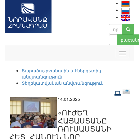
բաժանո
Տարածաշրջանային և էներգետիկ
անվտանգություն
Տեղեկատվական անվտանգություն
14.01.2025
«ՈՒԺԵՂ
ՀԱՅԱՍՏԱՆԸ
ՌՈՒՍԱՍՏԱՆԻ
ՀԵՏ. ՀԱՆՈՒՆ ՆՈՐ