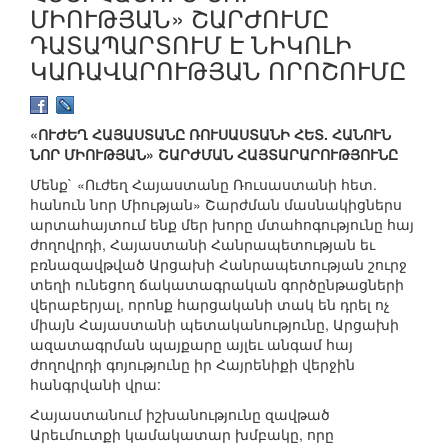
ՄԻՈՒԹՅԱՆ» ՇԱՐԺՈՒՄԸ
ԴԱՏԱՊԱՐՏՈՒՄ Է ՆԻԿՈԼԻ
ԿԱՌԱՎԱՐՈՒԹՅԱՆ ՈՐՈՇՈՒՄԸ
«ՈՒԺԵՂ ՀԱՅԱՍՏԱՆԸ ՌՈՒՍԱՍՏԱՆԻ ՀԵՏ. ՀԱՆՈՒՆ
ՆՈՐ ՄԻՈՒԹՅԱՆ» ՇԱՐԺՄԱՆ ՀԱՅՏԱՐԱՐՈՒԹՅՈՒՆԸ
Մենք` «Ուժեղ Հայաստանը Ռուսաստանի հետ.
հանուն նոր Միության» Շարժման մասնակիցներս
արտահայտում ենք մեր խորը մտահոգությունը հայ
ժողովրդի, Հայաստանի Հանրապետության եւ
բռնազավթված Արցախի Հանրապետության շուրջ
տեղի ունեցող ճակատագրական գործընթացների
վերաբերյալ, որոնք հարցականի տակ են դրել ոչ
միայն Հայաստանի պետականությունը, Արցախի
ազատագրման պայքարը այլեւ անգամ հայ
ժողովրդի գոյությունը իր Հայրենիքի վերջին
հանգրվանի վրա:
Հայաստանում իշխանությունը զավթած
Արեւմուտքի կամակատար խմբակը, որը