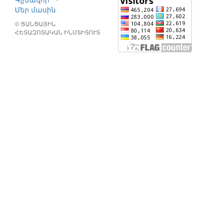
Մեր մասին
© ՑԱՆՑԱՅԻՆ
ՀԵՏԱԶՈՏԱԿԱՆ ԻՆՍՏԻՏՈՒՏ