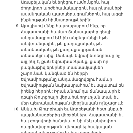
Առաքելական եկեղեցու ուսմունքին, հայ
ժողովրդի արժեհամակարգին, հայ ընտանիքի
ավանդական պատկերացումներին, հայ ազգի
ինքնության հիմնադրույթներին:
Այսպիսով մենք հայտարարում ենք, որ
Հայաստանի համար ճանապարհը դեպի
անդամագրում ԵՄ-ին անընդունելի է թե
անվտանգային, թե քաղաքական, թե
տնտեսական, թե քաղաքակրթական
տեսանկյունից: Սակայն եվրաինտեգրումը ոչ
այլ ինչ է, քան եվրախաբկանք, քանի որ
բազմաթիվ երկրներ տասնամյակներ
շարունակ կանգնած են հերթի
Եվրամիությանը անդամագրվելու համար
Եվրամիության նախասրահում եւ սպասում են
իրենց հերթին: Իրականում դա ճանապարհ է
դեպի Թուրքիայի վերահսկողության տակ եւ
մեր պետականության վերջնական ոչնչացում:
Անկախ Թուրքիայի եւ Ադրբեջանի հետ կնքած
պայմանագրերից վերջիններս Հայաստանի եւ
հայ ժողովրդի հանդեպ ունի մեկ անփոփոխ
ռազմավարություն` վերացնել հայկական
պետականությունը եւ հայ ժողովրդի