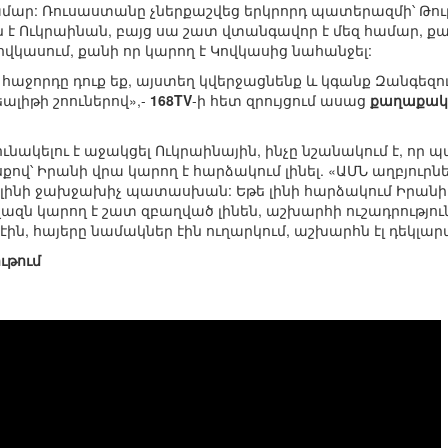
ար: Ռուսաստանը չներքաշվեց երկրորդ պատերազմի՝ Թուր
է Ուկրաինան, բայց սա շատ վտանգավոր է մեզ համար, քան
ովկասում, քանի որ կարող է Կովկասից նահանջել:
՝ հաջորդը դուք եք, այստեղ կվերջացնենք և կգանք Զանգեզու
եալիթի շոուներով»,-
168TV
-ի հետ զրույցում ասաց
քաղաքակա
ւնակելու է աջակցել Ուկրաինային, ինչը նշանակում է, որ
սքով՝ Իրանի վրա կարող է հարձակում լինել. «ԱՄՆ աղբյուրն
 կլինի ջախջախիչ պատասխան: Եթե լինի հարձակում Իրանի վ
ազն կարող է շատ զբաղված լինեն, աշխարհի ուշադրություն
մ էին, հայերը նամակներ էին ուղարկում, աշխարհն էլ դեկլ
ւթում