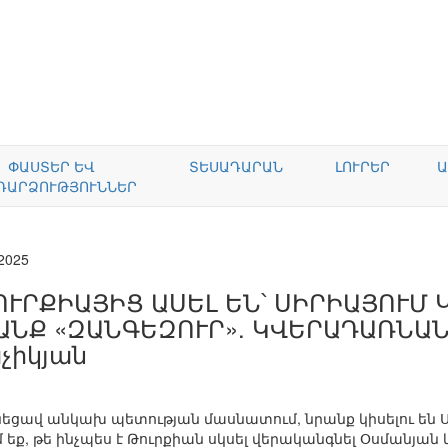
ՓԱՍՏԵՐ ԵՎ
ՏԵՍԱԴԱՐԱՆ
ԼՈՒՐԵՐ
Ա
ԴԱՐՁՈՒԹՅՈՒՆՆԵՐ
.2025
ՈՒՐՔԻԱՅԻՑ ԱՍԵԼ ԵՆ՝ ՍԻՐԻԱՅՈՒՄ
ԱՆՔ «ԶԱՆԳԵԶՈՒՐ». ԿՎԵՐԱԴԱՌՆԱՆՔ 
չիկյան
նեցավ անկախ պետության մասնատում, նրանք կիսելու են 
եք, թե ինչպես է Թուրքիան սկսել վերականգնել Օսմանյան կ