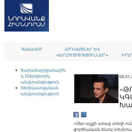
ԳԼԽԱՎՈՐ
ՀՈԴՎԱԾՆԵՐ ԵՎ
ՎԵՐԼՈՒԾՈՒԹՅՈՒՆՆԵՐ
ԻՐԱ
Տարածաշրջանային
և էներգետիկ
06.01
անվտանգություն
«Թ
Տեղեկատվական
անվտանգություն
ԿԳ
Խա
«Մեր աչքի առաջ տեղի ու
գործնական ձևով տեսնում 