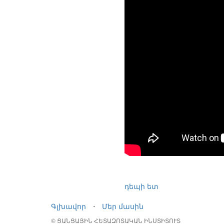
դեպի ետ
Գլխավոր
⋅
Մեր մասին
© ՑԱՆՑԱՅԻՆ ՀԵՏԱԶՈՏԱԿԱՆ ԻՆՍՏԻՏՈՒՏ