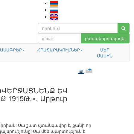
բաժանորդագրվել
ՄՍԱԳՐԵՐ
ՀՐԱՏԱՐԱԿՈՒՄՆԵՐ
ՄԵՐ
ՄԱՍԻՆ
 ԿՎԵՐՋԱՑՆԵՆՔ ԵՎ
1915Թ.». Արթուր
Սիրիան: Սա շատ վտանգավոր է, քանի որ
այսրությունը: Սա մեծ պարտություն է