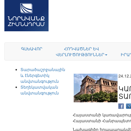
ԳԼԽԱՎՈՐ
ՀՈԴՎԱԾՆԵՐ ԵՎ
ՎԵՐԼՈՒԾՈՒԹՅՈՒՆՆԵՐ
ԻՐԱ
Տարածաշրջանային
և էներգետիկ
24.12
անվտանգություն
ԿԱ
Տեղեկատվական
անվտանգություն
ՏԱ
Հայաստանի կառավարութ
Հայաստանի Հանրապետու
Նախագիծը հրապարակվել 