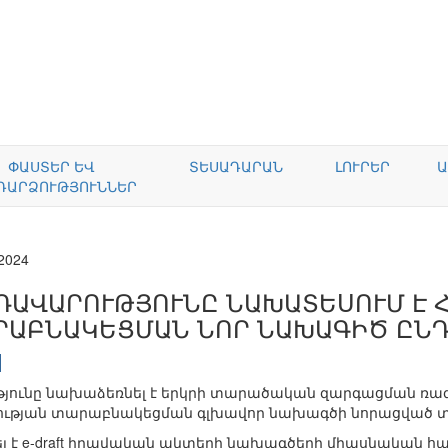
ՓԱՍՏԵՐ ԵՎ
ՏԵՍԱԴԱՐԱՆ
ԼՈՒՐԵՐ
Ա
ԴԱՐՁՈՒԹՅՈՒՆՆԵՐ
.2024
ՌԱՎԱՐՈՒԹՅՈՒՆԸ ՆԱԽԱՏԵՍՈՒՄ Է 
ՐԱԲՆԱԿԵՑՄԱՆ ՆՈՐ ՆԱԽԱԳԻԾ ԸՆԴ
յունը նախաձեռնել է երկրի տարածական զարգացման ռա
թյան տարաբնակեցման գլխավոր նախագծի նորացված տա
է e-draft իրավական ակտերի նախագծերի միասնական հա