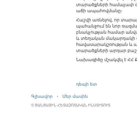
տարածքների համաչափ զ
աճի ապահովմանը։
Հաշվի առնելով, որ տար
պահանջում են նոր ռազմ
բնակչության համար անվտ
և տեղական մակարդակի փ
հավասարակշռության և ա
տարածքների արդար բաշ
Նախագիծը մշակվել է ՀՀ 
դեպի ետ
Գլխավոր
⋅
Մեր մասին
© ՑԱՆՑԱՅԻՆ ՀԵՏԱԶՈՏԱԿԱՆ ԻՆՍՏԻՏՈՒՏ