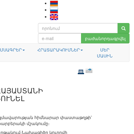
բաժանորդագրվել
ՄՍԱԳՐԵՐ
ՀՐԱՏԱՐԱԿՈՒՄՆԵՐ
ՄԵՐ
ՄԱՍԻՆ
ՀԱՅԱՍՏԱՆԻ
ՈՒՆԵԼ
զմավարության հիմնարար փաստաթղթի՝
րբերակի մշակումը։
րթակում։Նախագիծը կուղղվի