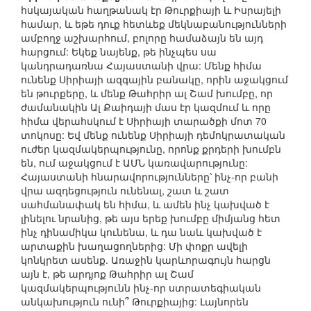
հսկայական հաղթանակ էր Թուրքիայի և Իսրայելի
համար, և եթե դուք հետևեք մեկնաբանությունների
ամբողջ աշխարհում, բոլորը համաձայն են այդ
հարցում: Եկեք նայենք, թե ինչպես սա
կանդրադառնա Հայաստանի վրա: Մենք հիմա
ունենք Սիրիայի ազգային բանակը, որին աջակցում
են թուրքերը, և մենք Թահրիր ալ Շամ խումբը, որ
ժամանակին Ալ Քաիդայի մաս էր կազմում և որը
հիմա վերահսկում է Սիրիայի տարածքի մոտ 70
տոկոսը: Եվ մենք ունենք Սիրիայի դեմոկրատական
ուժեր կազմակերպությունը, որոնք քրդերի խումբն
են, ում աջակցում է ԱՄՆ կառավարությունը:
Հայաստանի հնարավորությունները՝ ինչ-որ բանի
վրա ազդեցություն ունենալ, շատ և շատ
սահմանափակ են հիմա, և ամեն ինչ կախված է
լինելու նրանից, թե այս երեք խումբը միմյանց հետ
ինչ դինամիկա կունենա, և դա նաև կախված է
արտաքին խաղացողներից: Մի փոքր ավելի
կոնկրետ ասենք. Առաջին կարևորագույն հարցն
այն է, թե արդյոք Թահրիր ալ Շամ
կազմակերպությունն ինչ-որ ստրատեգիական
անկախություն ունի՞ Թուրքիայից: Լայնորեն