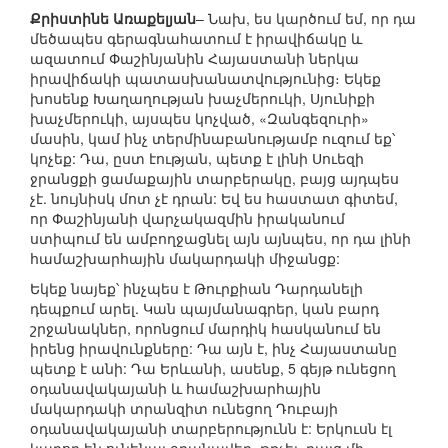
Քրիստինե Առաքելյան
– Նախ, ես կարծում եմ, որ դա
մեծապես գերագնահատում է իրավիճակը և
ազատում Փաշինյանին Հայաստանի ներկա
իրավիճակի պատասխանատվությունից։ Եկեք
խոսենք Խաղաղության խաչմերուկի, Սյունիքի
խաչմերուկի, այսպես կոչված, «Զանգեզուրի»
մասին, կամ ինչ տերմինաբանությամբ ուզում եք՝
կոչեք: Դա, ըստ էության, պետք է լինի Սուեզի
ջրանցքի ցամաքային տարբերակը, բայց այդպես
չէ. նույնիսկ մոտ չէ դրան: Եվ ես հաստատ գիտեմ,
որ Փաշինյանի վարչակազմին իրականում
ստիպում են ամբողջացնել այն այնպես, որ դա լինի
համաշխարհային մակարդակի միջանցք:
Եկեք նայեք՝ ինչպես է Թուրքիան Դարդանելի
դեպքում արել. Կան պայմանագրեր, կան բարդ
շրջանակներ, որոնցում մարդիկ հասկանում են
իրենց իրավունքները: Դա այն է, ինչ Հայաստանը
պետք է անի: Դա Երևանի, ասենք, 5 գեյթ ունեցող
օդանավակայանի և համաշխարհային
մակարդակի տրանզիտ ունեցող Դուբայի
օդանավակայանի տարբերությունն է: Երկուսն էլ