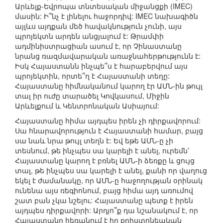
Արևելք-Եվրոպա տնտեսական միջանցքի (IMEC)
մասին: Ի՞նչ է լինելու հաջորդիվ: IMEC նախագիծն
այլևս այդքան մեծ հավակնություն չունի, այս
պրոյեկտն արդեն անցյալում է: Թրամփի
ադմինիստրացիան ասում է, որ Չինաստանը
նրանց ռազմավարական առաջնահերթությունն է:
Իսկ Հայաստանն ինչպե՞ս է հարաբերվում այս
պրոյեկտին, որտե՞ղ է Հայաստանի տեղը:
Հայաստանը հիմնականում կարող էր ԱՄՆ-ին թույլ
տալ իր ուժը տարածել Կովկասում, Միջին
Արևելքում և Կենտրոնական Ասիայում:
Հայաստանը հիմա այդպես իրեն չի դիրքավորում:
Սա հնարավորություն է Հայաստանի համար, բայց
սա նաև նրա թույլ տեղն է: Եվ եթե ԱՄՆ-ը չի
տեսնում, թե ինչպես սա կարելի է անել, ուրեմն՝
Հայաստանը կարող է բռնել ԱՄՆ-ի ձեռքը և ցույց
տալ, թե ինչպես սա կարելի է անել, քանի որ վաղուց
եկել է ժամանակը, որ ԱՄՆ-ը հաջողության օրինակ
ունենա այս ռեգիոնում, բայց հիմա այդ առումով
շատ բան չկա նշելու: Հայաստանը պետք է իրեն
այդպես դիրքավորի: Արդյո՞ք դա նշանակում է, որ
Հայաստանը հեռանում է իր քրիստոնեական