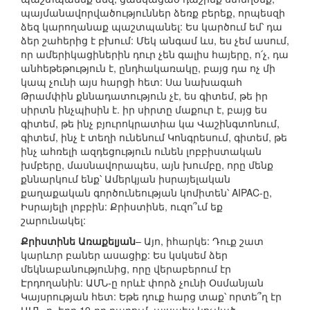
պայմանավորվածություններ ձեռք բերեք, որպեսզի
ձեզ կարողանաք պաշտպանել: Ես կարծում եմ՝ դա
ձեր շահերից է բխում: Մեկ անգամ ևս, ես չեմ ասում,
որ ամերիկացիներին դուր չեն գալիս հայերը, ո՛չ, դա
անհեթեթություն է, ընդհակառակը, բայց դա ոչ մի
կապ չունի այս հարցի հետ: Սա նախագահ
Թրամփին քննադատություն չէ, ես գիտեմ, թե իր
սիրտն ինչպիսին է. իր սիրտը մաքուր է, բայց ես
գիտեմ, թե ինչ բյուրոկրատիա կա Վաշինգտոնում,
գիտեմ, ինչ է տեղի ունենում Կոնգրեսում, գիտեմ, թե
ինչ ահռելի ազդեցություն ունեն լոբբիստական
խմբերը, մասնավորապես, այն խումբը, որը մենք
քննարկում ենք՝ Ամերկյան իսրայելական
քաղաքական գործունեության կոմիտեն՝ AIPAC-ը,
Իսրայելի լոբբին: Քրիստինե, ուզո՞ւմ եք
շարունակել:
Քրիստինե Առաքելյան
– Այո, իհարկե: Դուք շատ
կարևոր բաներ ասացիք: Ես կսկսեմ ձեր
մեկնաբանությունից, որը վերաբերում էր
Էրդողանին: ԱՄՆ-ը որևէ փորձ չունի Օսմանյան
Կայսրության հետ: Եթե դուք հարց տաք՝ որտե՞ղ էր