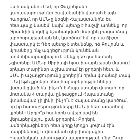
Ես հասկանում եմ, որ Փաշինյանի
կառավարությունը բավականին վստահ է այն
հարցում, որ ԱՄՆ-ը կօգնի Հայաստանին: Ես
հետևյալը կասեմ. նախ՝ պետք է հաշվի առնենք, որ
Թրամփի կողմից նշանակված մարդիկ բացարձակ
պրոիսրայելական են, կարծում եմ, որ սա ճիշտ
փաստարկ է: Դեռ պետք է տեսնենք, թե Բուլոսն և
մյուսները ինչ ազդեցություն կունենան
ադմինիստրացիայում: Մենք դեռ դա հստակ
չգիտենք: ԱՄՆ-ը Սիրիայի հյուսիս-արևելյան մասում
երկար տարիներ աշխատում էր քրդերի հետ, և
ԱՄՆ-ի աջակցությունը քրդերին հիմա վտանգի տակ
է: Եվ եթե քրդերի հետ հարաբերությունները
վստանգված են, ինչո՞ւ է Հայաստանը վստահ, որ
մոտակա 4 տարվա ընթացքում Հայաստանը
վտանգված չի լինի, ինչո՞ւ է Հայաստանը կարծում,
որ իր հարաբերությունները ԱՄՆ-ի հետ ապահով
կլինեն: Արդյո՞ք հայերին ավելի լավ են
վերաբերվելու, քան քրդերին: Քրդերն
ամերիկացիների հետ կողք կողքի կռվում էին
տարիներով, և վճռական դեր խաղացին
Իսլամական պետության պարտության մեջ: Դուք