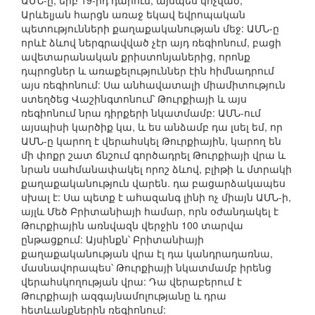
ԱՄՆ-ը, երբ 19-րդ դարում, այսպես կոչված,
Արևելյան հարցն առաջ եկավ եվրոպական
պետությունների քաղաքականության մեջ: ԱՄՆ-ը
որևէ ձևով ներգրավված չէր այդ ռեգիոնում, բացի
ավետարանական քրիստոնյաներից, որոնք
դպրոցներ և առաքելություններ էին հիմնադրում
այս ռեգիոնում: Սա անհավատալի միամիտություն
ստեղծեց Վաշինգտոնում՝ Թուրքիայի և այս
ռեգիոնում նրա դիրքերի նկատմամբ: ԱՄՆ-ում
այսպիսի կարծիք կա, և ես անձամբ դա լսել եմ, որ
ԱՄՆ-ը կարող է վերահսկել Թուրքիային, կարող են
մի փոքր շատ ճնշում գործադրել Թուրքիայի վրա և
նրան սահմանափակել որոշ ձևով, բլիթի և մտրակի
քաղաքականություն վարեն. դա բացարձակապես
սխալ է: Սա պետք է ահազանգ լինի ոչ միայն ԱՄՆ-ի,
այլև Մեծ Բրիտանիայի համար, որն օժանդակել է
Թուրքիային առնվազն վերջին 100 տարվա
ընթացքում: Այսինքն՝ Բրիտանիայի
քաղաքականության վրա էլ դա կանդրադառնա,
մասնավորապես՝ Թուրքիայի նկատմամբ իրենց
վերահսկողության վրա: Դա վերաբերում է
Թուրքիայի ազգայնամոլությանը և դրա
հետևանքներին ռեգիոնում: