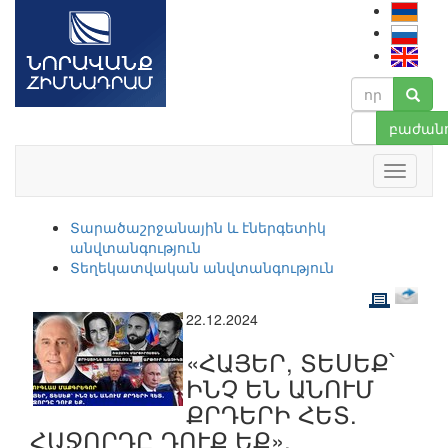
բաժանո
Տարածաշրջանային և էներգետիկ
անվտանգություն
Տեղեկատվական անվտանգություն
22.12.2024
«ՀԱՅԵՐ, ՏԵՍԵՔ՝
ԻՆՉ ԵՆ ԱՆՈՒՄ
ՔՐԴԵՐԻ ՀԵՏ.
ՀԱՋՈՐԴԸ ԴՈՒՔ ԵՔ».