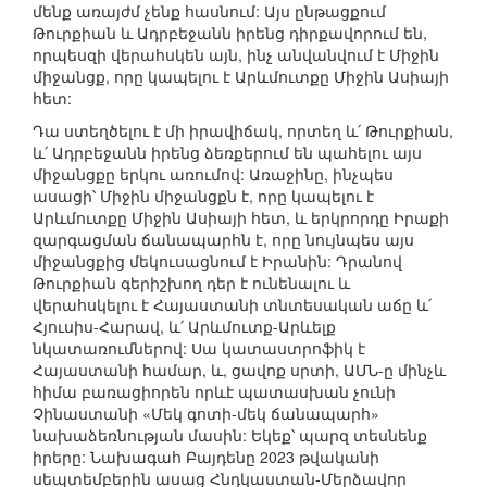
մենք առայժմ չենք հասնում: Այս ընթացքում
Թուրքիան և Ադրբեջանն իրենց դիրքավորում են,
որպեսզի վերահսկեն այն, ինչ անվանվում է Միջին
միջանցք, որը կապելու է Արևմուտքը Միջին Ասիայի
հետ:
Դա ստեղծելու է մի իրավիճակ, որտեղ և՛ Թուրքիան,
և՛ Ադրբեջանն իրենց ձեռքերում են պահելու այս
միջանցքը երկու առումով: Առաջինը, ինչպես
ասացի՝ Միջին միջանցքն է, որը կապելու է
Արևմուտքը Միջին Ասիայի հետ, և երկրորդը Իրաքի
զարգացման ճանապարհն է, որը նույնպես այս
միջանցքից մեկուսացնում է Իրանին: Դրանով
Թուրքիան գերիշխող դեր է ունենալու և
վերահսկելու է Հայաստանի տնտեսական աճը և՛
Հյուսիս-Հարավ, և՛ Արևմուտք-Արևելք
նկատառումներով: Սա կատաստրոֆիկ է
Հայաստանի համար, և, ցավոք սրտի, ԱՄՆ-ը մինչև
հիմա բառացիորեն որևէ պատասխան չունի
Չինաստանի «Մեկ գոտի-մեկ ճանապարհ»
նախաձեռնության մասին: Եկեք՝ պարզ տեսնենք
իրերը: Նախագահ Բայդենը 2023 թվականի
սեպտեմբերին ասաց Հնդկաստան-Մերձավոր