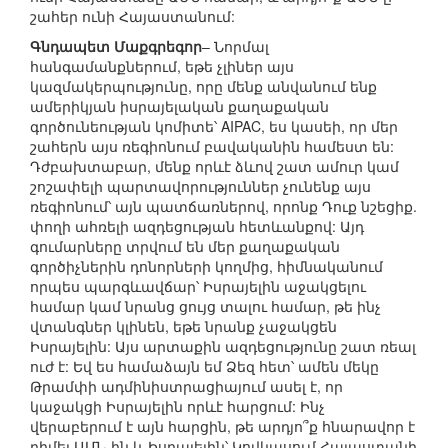
շահեր ունի Հայաստանում:
Գնդապետ Մաքգրեգոր
– Նորմալ
հանգամանքներում, եթե չլիներ այս
կազմակերպությունը, որը մենք անվանում ենք
ամերիկյան իսրայելական քաղաքական
գործունեության կոմիտե՝ AIPAC, ես կասեի, որ մեր
շահերն այս ռեգիոնում բավականին համեստ են:
Դժբախտաբար, մենք որևէ ձևով շատ ամուր կամ
շոշափելի պարտավորություններ չունենք այս
ռեգիոնում՝ այն պատճառներով, որոնք Դուք նշեցիք.
փողի ահռելի ազդեցության հետևանքով: Այդ
գումարները տրվում են մեր քաղաքական
գործիչներին դոնորների կողմից, հիմնականում
որպես պարգևավճար՝ Իսրայելին աջակցելու
համար կամ նրանց ցույց տալու համար, թե ինչ
վտանգներ կլինեն, եթե նրանք չաջակցեն
Իսրայելին: Այս արտաքին ազդեցությունը շատ ռեալ
ուժ է: Եվ ես համաձայն եմ Ձեզ հետ՝ ամեն մեկը
Թրամփի ադմինիստրացիայում ասել է, որ
կաջակցի Իսրայելին որևէ հարցում: Ինչ
վերաբերում է այն հարցին, թե արդյո՞ք հնարավոր է
դիմել ԱՄՆ-ին և Իսրայելին՝ Կովկասում Հայաստանի