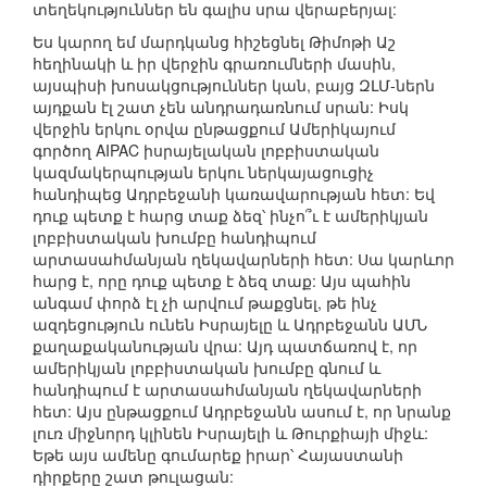
տեղեկություններ են գալիս սրա վերաբերյալ:
Ես կարող եմ մարդկանց հիշեցնել Թիմոթի Աշ
հեղինակի և իր վերջին գրառումների մասին,
այսպիսի խոսակցություններ կան, բայց ԶԼՄ-ներն
այդքան էլ շատ չեն անդրադառնում սրան: Իսկ
վերջին երկու օրվա ընթացքում Ամերիկայում
գործող AIPAC իսրայելական լոբբիստական
կազմակերպության երկու ներկայացուցիչ
հանդիպեց Ադրբեջանի կառավարության հետ: Եվ
դուք պետք է հարց տաք ձեզ՝ ինչո՞ւ է ամերիկյան
լոբբիստական խումբը հանդիպում
արտասահմանյան ղեկավարների հետ: Սա կարևոր
հարց է, որը դուք պետք է ձեզ տաք: Այս պահին
անգամ փորձ էլ չի արվում թաքցնել, թե ինչ
ազդեցություն ունեն Իսրայելը և Ադրբեջանն ԱՄՆ
քաղաքականության վրա: Այդ պատճառով է, որ
ամերիկյան լոբբիստական խումբը գնում և
հանդիպում է արտասահմանյան ղեկավարների
հետ: Այս ընթացքում Ադրբեջանն ասում է, որ նրանք
լուռ միջնորդ կլինեն Իսրայելի և Թուրքիայի միջև:
Եթե այս ամենը գումարեք իրար՝ Հայաստանի
դիրքերը շատ թուլացան: