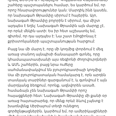
շահերը պաշտպանելու համար, ես կարծում եմ, որ
որոշ հնարավորություներ կան: Մարդիկ ինձ կասեն,
որ նախագահ Թրամփը սիրում է հայերին. Այո,
նախագահ Թրամփը բոլորին է սիրում, դա միշտ
այդպես է եղել: Նախագահ Թրամփն այն մարդը չէ,
որ որևէ մեկին ատի: Ես իր հետ աշխատել եմ,
գիտեմ, որ դա այդպես է: Նա շատ էմոցիոնալ է
քրիստոնյաների պաշտպանության հարցում:
Բայց նա մի մարդ է, որը մի կողմից փորձում է մեզ
առաջ տանող այնպիսի ճանապարհ գտնել, որը
կհամապատասխանի այս ռեգիոնի ժողովուրդների
և ԱՄՆ շահերին, բայց նրա ուժերը
սահմանափակվում են բյուրոկրատիայի կողմից:
Սա մի բյուրոկրատական համակարգ է, որն արդեն
տասնյակ տարիներ զարգանում է, և գտնվում է այն
մարդկանց ձեռքում, որոնք, ազնվորեն ասած,
համաձայն չեն նախագահ Թրամփի որոշ
հայացքների հետ: Նախագահ Թրամփը մի քանի օր
առաջ հայտարարեց, որ մենք որևէ ձևով չպետք է
խառնվենք Սիրիայում տեղի ունեցող
գործընթացներին. կարծում եմ, որ ամերիկացիների