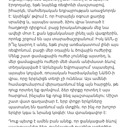
Էրդողանը, եթե նայենք ռեգիոնի մասշտաբով,
իհարկե, Մահմեդական եղբայրության առաջնորդն
է: Այսինքն՝ թվում է, որ Իսրայելն օգուտ քաղեց
սրանից և, այսպես ասած, ձիու վրա նստած է
հաղթողի դիրքում, բայց իրականության մեջ նա
ավելի մոտ է, քան կցանկանար լինել այն վագրերին,
որոնք շրջում են այս տարածաշրջանում: Իսկ ԱՄՆ-ը
ի՞նչ կարող է անել, եթե լուրջ առճակատում լինի այս
ռեգիոնում, բացի մեր օդային և ծովային ուժերից:
Մենք շատ ցամաքային ուժեր չունենք այստեղ, և
մեր ցամաքային ուժերի մեծ մասն անիմաստ ձևով
տեղակայված է Արևելյան Եվրոպայում՝ սպասելով,
այսպես կոչված, ռուսական հարձակմանը ՆԱՏՕ-ի
վրա, որը երբևիցե տեղի չի ունենա: Այս ամենի
համագումարում վերադառնում ենք այն հարցին, թե
դուք որտեղ եք գտնվում, ձեր դիրքը որտեղ է այս
հարցում, ինչպես եք դուք ձեզ պաշտպանելու: Միշտ
շատ վատ գաղափար է, երբ փոքր երկրները
պատանդ են դառնում այն մտքին, որ ինչ-որ խոշոր
երկիր կգա և նրանց կօգնի: Սա վտանգավոր է:
Դուք պետք է ամեն բան անեք, որ ցանկացած ձևով
պաշտպանեք ձեզ, ցանկացած դաշինք ստեղծեք,