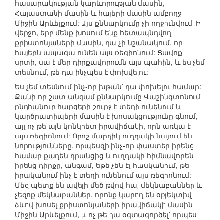
հասարակության կարևորության մասին,
Հայաստանի մասին և հայերի մասին ամբողջ
Միջին Արևելքում: Այս քննարկումը չի ողջունվում: Ի
վերջո, երբ մենք խոսում ենք հետապնդվող
քրիստոնյաների մասին, դա չի նշանակում, որ
հայերն ապագա ունեն այս ռեգիոնում: Ցավոք
սրտի, սա է մեր դիրքավորումն այս պահին, և ես չեմ
տեսնում, թե դա ինչպես է փոխվելու:
Ես չեմ տեսնում ինչ-որ խթան՝ դա փոխելու համար:
Քանի որ շատ անգամ քննարկումը Վաշինգտոնում
ընդհանուր հարցերի շուրջ է տեղի ունենում և
կարծրատիպերի մասին է խոսակցությունը գնում,
այլ ոչ թե այն կոնկրետ իրավիճակի, որն առկա է
այս ռեգիոնում: Որոշ մարդիկ ուղղակի նայում են
նորությունները, որպեսզի ինչ-որ փաստեր իրենց
համար քաղեն դրանցից և ուղղակի հիմնավորեն
իրենց դիրքը, անգամ, եթե չեն էլ հասկանում, թե
իրականում ինչ է տեղի ունենում այս ռեգիոնում:
Մեզ պետք են ավելի մեծ թվով հայ մեկնաբաններ և
չեզոք մեկնաբաններ, որոնք կարող են օբյեկտիվ
ձևով խոսել քրիստոնյաների իրավիճակի մասին
Միջին Արևելքում, և ոչ թե դա օգտագործել՝ որպես