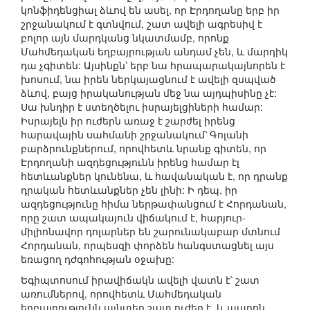
կոնֆիդենցիալ ձևով են ասել, որ Էրդողանը երբ իր
շրջանակում է գտնվում, շատ ավելի ագրեսիվ է
բոլոր այն մարդկանց նկատմամբ, որոնք
Մահմեդական եղբայրության անդամ չեն, և մարդիկ
դա չգիտեն: Այսինքն՝ երբ նա հրապարակայնորեն է
խոսում, նա իրեն ներկայացնում է ավելի զսպված
ձևով, բայց իրականության մեջ նա այդպիսինը չէ:
Սա խնդիր է ստեղծելու իսրայելցիների համար:
Իսրայելն իր ուժերն առաջ է շարժել իրենց
հարավային սահմանի շրջանակում՝ Գոլանի
բարձրունքներում, որովհետև նրանք գիտեն, որ
Էրդողանի ազդեցությունն իրենց համար էլ
հետևանքներ կունենա, և հավանական է, որ դրանք
դրական հետևանքներ չեն լինի: Ի դեպ, իր
ազդեցությունը հիմա ներթափանցում է Հորդանան,
որը շատ ապակայուն վիճակում է, հարյուր-
միլիոնավոր դոլարներ են շարունակաբար մտնում
Հորդանան, որպեսզի փորձեն հանգստացնել այս
եռացող դժգոհության օջախը:
Եգիպտոսում իրավիճակն ավելի վատն է՝ շատ
առումներով, որովհետև Մահմեդական
եղբայրությունն այնտեղ շատ ուժեղ է, և պարոն