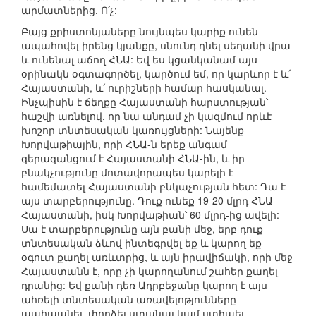
արմատներից. Ո՛չ:
Բայց քրիստոնյաները նույնպես կարիք ունեն
ապահովել իրենց կյանքը, սնունդ դնել սեղանի վրա
և ունենալ աճող ՀՆԱ: Եվ ես կցանկանամ այս
օրինակն օգտագործել, կարծում եմ, որ կարևոր է և՛
Հայաստանի, և՛ ուրիշների համար հասկանալ.
Ինչպիսին է ճեղքը Հայաստանի հարստության՝
հաշվի առնելով, որ նա անդամ չի կազմում որևէ
խոշոր տնտեսական կառույցների: Նայենք
Խորվաթիային, որի ՀՆԱ-ն երեք անգամ
գերազանցում է Հայաստանի ՀՆԱ-ին, և իր
բնակչությունը մոտավորապես կարելի է
համեմատել Հայաստանի բնկաչության հետ: Դա է
այս տարբերությունը. Դուք ունեք 19-20 մլրդ ՀՆԱ
Հայաստանի, իսկ Խորվաթիան՝ 60 մլրդ-ից ավելի:
Սա է տարբերությունը այն բանի մեջ, երբ դուք
տնտեսական ձևով ինտեգրվել եք և կարող եք
օգուտ քաղել առևտրից, և այն իրավիճակի, որի մեջ
Հայաստանն է, որը չի կարողանում շահեր քաղել
դրանից: Եվ քանի դեռ Ադրբեջանը կարող է այս
ահռելի տնտեսական առավելոթյունները
պահպանել, փորձել ստանալ կամ ստիպել,