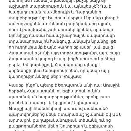
կարող են ունենալ օդանավեր, թռչել, բայց մի
աշխարհ տարբերություն կա, այնպես չէ՞: Դա է
Խաղաղության խաչմերուկի և Դարդանելի
տարբերությունը: Եվ օրվա վերջում նրանք պետք է
ամբողջացնեն և ունենան բարձրակարգ պլան,
որում բազմաթիվ շահառուներ կլինեն, որպեսզի
Սյունիքը դառնա համաշխարհային մակարդակի
տրանսպորտային հանգույց, անկախ նրանից, թե
որ ուղղությամբ է այն: Կարող եք ասել՝ լավ, բայց
Հայաստանը չունի այդ փորձառությունը, այո, բայց
Հայաստանը կարող է այդ փորձառությունը ձեռք
բերել: Իմ կարծիքով, Հայաստանը պետք է
գործարքի գնա Եգիպտոսի հետ, որպեսզի այդ
կարողությունները բերի Կովկաս:
Կասեք՝ ինչո՞ւ պետք է Եգիպտոսն անի դա: Առաջին
հերթին, Հայաստանն ու Եգիպտոսն ունեն
պատմական հարաբերություններ, որոնք շատ
խորն են և ամուր, և երկրորդ՝ Եգիպտոսը
Թուրքիայի հեգեմոնիայի առումով ամենամեծ
պարտվողներից մեկն է տարածաշրջանում: Եվ ԱՄՆ
արտաքին քաղաքականության տեսանկյունից
բացթողումներից մեկը Թուրքիայի և Եգիպտոսի