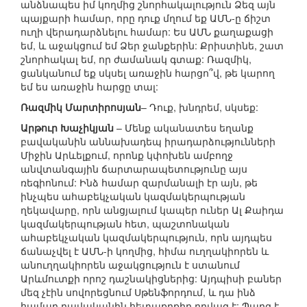
անձնապես իմ կողմից շնորհակալություն Ձեզ այն
պայքարի համար, որը դուք մղում եք ԱՄՆ-ը ճիշտ
ուղի վերադարձնելու համար: Ես ԱՄՆ քաղաքացի
եմ, և աջակցում եմ Ձեր ջանքերին: Քրիստինե, շատ
շնորհակալ եմ, որ ժամանակ գտաք: Ռազմիկ,
ցանկանում եք սկսել առաջին հարցո՞վ, թե կարող
եմ ես առաջին հարցը տալ:
Ռազմիկ Մարտիրոսյան
– Դուք, խնդրեմ, սկսեք:
Արթուր Խաչիկյան
– Մենք ականատես եղանք
բավականին աննախադեպ իրադարձությունների
Միջին Արևելքում, որոնք կփոխեն ամբողջ
անվտանգային ճարտարապետությունը այս
ռեգիոնում: Ինձ համար զարմանալի էր այն, թե
ինչպես ահաբեկչական կազմակերպության
ղեկավարը, որն անցյալում կապեր ուներ Ալ Քաիդա
կազմակերպության հետ, պաշտոնական
ահաբեկչական կազմակերպություն, որն այդպես
ճանաչվել է ԱՄՆ-ի կողմից, հիմա ուղղակիորեն և
անուղղակիորեն աջակցություն է ստանում
Արևմուտքի որոշ դաշնակիցներից: Այդպիսի բաներ
մեզ չէին սովորեցնում Սթենֆորդում, և դա ինձ
համար բավականին հետաքրքիր դրվագ է: Պարզ է,