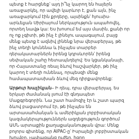
պետք է հարցնեք՝ այդ ի՞նչ կարող են հայերն
առաջարկել, որ ավելի կարևոր է, քան այն, ինչ
առաջարկում էին քրդերը, այսինքն՝ հյուսիս-
արևելյան Սիրիայում ներկայություն ապահովել,
որտեղ նավթ կա: Ես խոսում եմ այս մասին, քանի որ
ոչ ոք չգիտի, թե ինչ է լինելու ապագայում, բայց
մենք պետք է ազնիվ լինենք նրա վերաբերյալ, թե
ինչ տեղի կունենա և ինչպես տարբեր
դերակատարներն իրենց կդրսևորեն՝ իրենց
սեփական շահը հետապնդելով: Ես կցանկանայի,
որ Հայաստանը ռեալ ձևով հաշվարկեր, թե ինչ
կարող է տեղի ունենալ, որպեսզի մենք
համապատասխան ձևով մեզ դիրքավորենք:
Արթուր Խաչիկյան
– Ի դեպ, դրա վերաբերյալ. ես
երկար ժամանակ լսում էի գնդապետ
Մաքգրեգորին. Նա շատ համոզիչ էր և շատ պարզ
ձևով բացատրում էր, թե ինչպես են
արտասահմանյան և ամերիկյան լոբբիստական
կազմակերպություններն ազդեցություն գործում
ԱՄՆ արտաքին քաղաքականության վրա: Մենք
բոլորս գիտենք, որ AIPAC-ը՝ Իսրայելի լոբբիստական
խումբը, չափազանց ուժեղ, հզոր