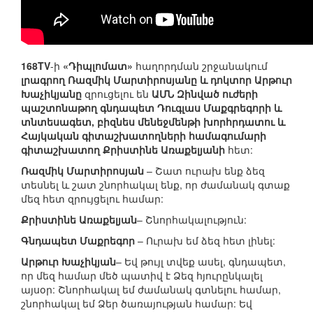
168TV
-ի
«Դիպլոմատ»
հաղորդման շրջանակում
լրագրող Ռազմիկ Մարտիրոսյանը և դոկտոր Արթուր
Խաչիկյանը
զրուցելու են
ԱՄՆ Զինված ուժերի
պաշտոնաթող գնդապետ Դուգլաս Մաքգրեգորի և
տնտեսագետ, բիզնես մենեջմենթի խորհրդատու և
Հայկական գիտաշխատողների համագումարի
գիտաշխատող Քրիստինե Առաքելյանի
հետ:
Ռազմիկ Մարտիրոսյան
– Շատ ուրախ ենք ձեզ
տեսնել և շատ շնորհակալ ենք, որ ժամանակ գտաք
մեզ հետ զրույցելու համար:
Քրիստինե Առաքելյան
– Շնորհակալություն:
Գնդապետ Մաքրեգոր
– Ուրախ եմ ձեզ հետ լինել:
Արթուր Խաչիկյան
– Եվ թույլ տվեք ասել, գնդապետ,
որ մեզ համար մեծ պատիվ է Ձեզ հյուրընկալել
այսօր: Շնորհակալ եմ ժամանակ գտնելու համար,
շնորհակալ եմ Ձեր ծառայության համար: Եվ