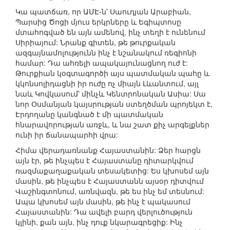
Կա պատճառ, որ ԱՄԷ-ն՝ Սաուդյան Արաբիան,
Պարսից Ծոցի մյուս երկրները և Եգիպտոսը
մտահոգված են այն ամենով, ինչ տեղի է ունենում
Սիրիայում: Նրանք գիտեն, թե թուրքական
ազգայնամոլությունն ինչ է նշանակում ռեգիոնի
համար: Դա ահռելի ապակայունացնող ուժ է:
Թուրքիան կօգտագործի այս պատմական պահը և
կկոնսոլիդացնի իր ուժը ոչ միայն Լևանտում, այլ
նաև Կովկասում՝ մինչև Կենտրոնական Ասիա: Սա
նոր Օսմանյան կայսրության ստեղծման պրոյեկտ է,
Էրդողանը կանգնած է մի պատմական
հնարավորության առջև, և նա շատ քիչ արգելքներ
ունի իր ճանապարհի վրա:
Հիմա վերադառնանք Հայաստանին: Ձեր հարցն
այն էր, թե ինչպես է Հայաստանը դիտարկվում
ռազմաքաղաքական տեսակետից: Ես կխոսեմ այն
մասին, թե ինչպես է Հայաստանն այսօր դիտվում
Վաշինգտոնում, առնվազն, թե ես ինչ եմ տեսնում:
Ապա կխոսեմ այն մասին, թե ինչ է պակասում
Հայաստանին: Դա ավելի բարդ վերլուծություն
կլինի, քան այն, ինչ դուք նկարագրեցիք: Ինչ