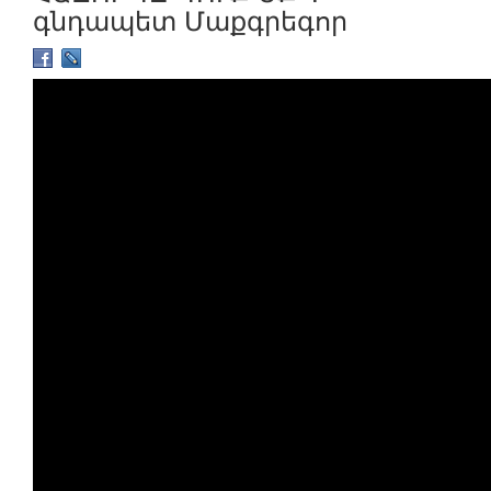
գնդապետ Մաքգրեգոր