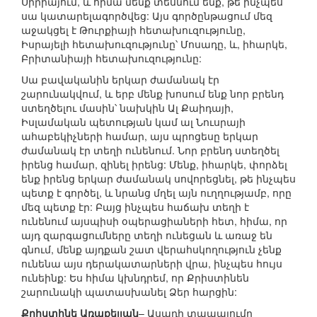
Սիրիայում, և հիմա մենք տեսնում ենք, թե ինչպես
սա կատարելագործվեց: Այս գործընթացում մեզ
աջակցել է Թուրքիայի հետախուզությունը,
Իսրայելի հետախուզությունը՝ Մոսադը, և, իհարկե,
Բրիտանիայի հետախուզությունը:
Սա բավականին երկար ժամանակ էր
շարունակվում, և երբ մենք խոսում ենք նոր բրենդ
ստեղծելու մասին՝ նախկին Ալ Քաիդայի,
Իսլամական պետության կամ ալ Նուսրայի
ահաբեկիչների համար, այս պրոցեսը երկար
ժամանակ էր տեղի ունենում. Նոր բրենդ ստեղծել
իրենց համար, զինել իրենց: Մենք, իհարկե, փորձել
ենք իրենց երկար ժամանակ սովորեցնել, թե ինչպես
պետք է գործել, և նրանց մղել այն ուղղությամբ, որը
մեզ պետք էր: Բայց ինչպես հաճախ տեղի է
ունենում այսպիսի օպերացիաների հետ, հիմա, որ
այդ զարգացումները տեղի ունեցան և առաջ են
գնում, մենք այդքան շատ վերահսկողություն չենք
ունենա այս դերակատարների վրա, ինչպես հույս
ունեինք: Ես հիմա կխնդրեմ, որ Քրիստինեն
շարունակի պատասխանել Ձեր հարցին:
Քրիստինե Առաքելյան
– Ասադի տապալումը