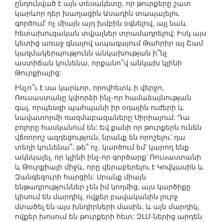
ընդունված է այն տեսակետը, որ թուրքերը շատ
կարևոր դեր խաղացին Ասադին տապալելու
գործում՝ ոչ միայն այդ խմբին օգնելով, այլ նաև
հետախուզական տվյալներ տրամադրելով: Իսկ այս
կետից առաջ գնալով ապագայում Թահրիր ալ Շամ
կազմակերպությունն անկախության ի՞նչ
աստիճան կունենա, որքանո՞վ անկախ կլինի
Թուրքիայից:
Ինչո՞ւ է սա կարևոր, որովհետև ի վերջո,
Ռուսաստանը կփորձի ինչ-որ համաձայնության
գալ, որպեսզի պահպանի իր օդային ուժերի և
նավատորմի ռազմաբազաները Սիրիայում: Դա
բոլորը հասկանում են: Եվ քանի որ թուրքերն ունեն
վճռորոշ ազդեցություն, նրանք են որոշելու՝ դա
տեղի կունենա՞, թե՞ ոչ, կարծում եմ՝ կարող ենք
ակնկալել, որ կլինի ինչ-որ գործարք՝ Ռուսաստանի
և Թուրքիայի միջև, որը վերաբերելու է Կովկասին և
Զանգեզուրի հարցին: Սրանք միայն
ենթադրություններ չեն իմ կողմից, այս կարծիքը
կիսում են մարդիկ, ովքեր բավականին լուրջ
մտածել են այս խնդիրների մասին, և այն մարդիկ,
ովքեր խոսում են թուրքերի հետ: ԶԼՄ-ներից արդեն