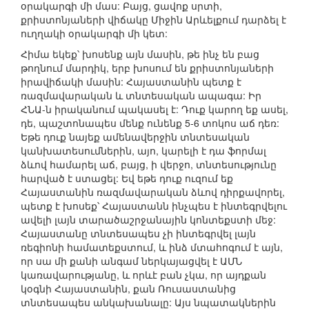
օրակարգի մի մաս: Բայց, ցավոք սրտի,
քրիստոնյաների վիճակը Միջին Արևելքում դարձել է
ուղղակի օրակարգի մի կետ:
Հիմա եկեք՝ խոսենք այն մասին, թե ինչ են բաց
թողնում մարդիկ, երբ խոսում են քրիստոնյաների
իրավիճակի մասին: Հայաստանին պետք է
ռազմավարական և տնտեսական ապագա: Իր
ՀՆԱ-ն իրականում պակասել է: Դուք կարող եք ասել,
դե, պաշտոնապես մենք ունենք 5-6 տոկոս աճ դեռ:
Եթե դուք նայեք ամենավերջին տնտեսական
կանխատեսումներին, այո, կարելի է դա ֆորմալ
ձևով համարել աճ, բայց, ի վերջո, տնտեսությունը
հարված է ստացել: Եվ եթե դուք ուզում եք
Հայաստանին ռազմավարական ձևով դիրքավորել,
պետք է խոսեք՝ Հայաստանն ինչպես է ինտեգրվելու
ավելի լայն տարածաշրջանային կոնտեքստի մեջ:
Հայաստանը տնտեսապես չի ինտեգրվել լայն
ռեգիոնի համատեքստում, և ինձ մտահոգում է այն,
որ սա մի քանի անգամ ներկայացվել է ԱՄՆ
կառավարությանը, և որևէ բան չկա, որ այդքան
կօգնի Հայաստանին, քան Ռուսաստանից
տնտեսապես անկախանալը: Այս նպատակներին