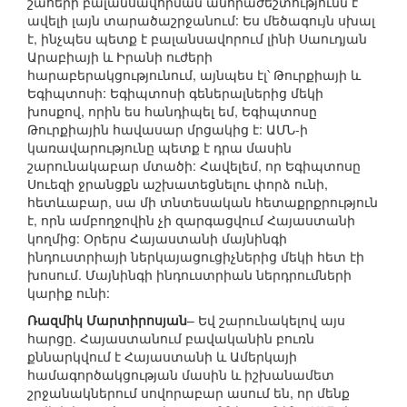
շահերի բալանսավորման անհրաժեշտությունն է
ավելի լայն տարածաշրջանում: Ես մեծագույն սխալ
է, ինչպես պետք է բալանսավորում լինի Սաուդյան
Արաբիայի և Իրանի ուժերի
հարաբերակցությունում, այնպես էլ՝ Թուրքիայի և
Եգիպտոսի: Եգիպտոսի գեներալներից մեկի
խոսքով, որին ես հանդիպել եմ, Եգիպտոսը
Թուրքիային հավասար մրցակից է: ԱՄՆ-ի
կառավարությունը պետք է դրա մասին
շարունակաբար մտածի: Հավելեմ, որ Եգիպտոսը
Սուեզի ջրանցքն աշխատեցնելու փորձ ունի,
հետևաբար, սա մի տնտեսական հետաքրքրություն
է, որն ամբողջովին չի զարգացվում Հայաստանի
կողմից: Օրերս Հայաստանի մայնինգի
ինդուստրիայի ներկայացուցիչներից մեկի հետ էի
խոսում. Մայնինգի ինդուստրիան ներդրումների
կարիք ունի:
Ռազմիկ Մարտիրոսյան
– Եվ շարունակելով այս
հարցը. Հայաստանում բավականին բուռն
քննարկվում է Հայաստանի և Ամերկայի
համագործակցության մասին և իշխանամետ
շրջանակներում սովորաբար ասում են, որ մենք