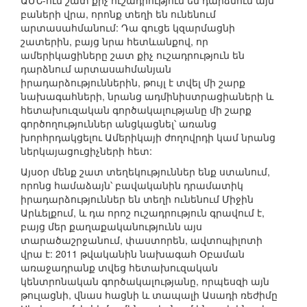
ԱՄՆ-ում շատ քիչ ուշադրություն են դարձնում այն
բաների վրա, որոնք տեղի են ունենում
արտասահմանում: Դա գուցե կզարմացնի
շատերին, բայց նրա հետևանքով, որ
ամերիկացիները շատ քիչ ուշադրություն են
դարձնում արտասահմանյան
իրադարձություններին, թույլ է տվել մի շարք
նախագահների, նրանց ադմինիստրացիաների և
հետախուզական գործակալությանը մի շարք
գործողություններ անցկացնել՝ առանց
խորհրդակցելու Ամերիկայի ժողովրդի կամ նրանց
ներկայացուցիչների հետ:
Այսօր մենք շատ տեղեկություններ ենք ստանում,
որոնց համաձայն՝ բավականին դրամատիկ
իրադարձություններ են տեղի ունենում Միջին
Արևելքում, և դա որոշ ուշադրություն գրավում է,
բայց մեր քաղաքականությունն այս
տարածաշրջանում, փաստորեն, ավտոպիլոտի
վրա է: 2011 թվականին նախագահ Օբաման
առաջադրանք տվեց հետախուզական
կենտրոնական գործակալությանը, որպեսզի այն
թուլացնի, վնաս հացնի և տապալի Ասադի ռեժիմը