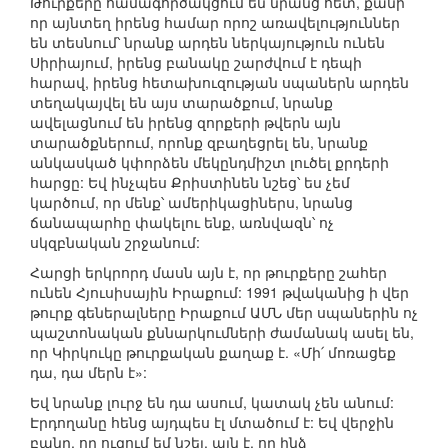
Թուրքերը համագործակցում են նրանց հետ, քանի
որ այնտեղ իրենց համար որոշ առավելություններ
են տեսնում՝ նրանք արդեն ներկայություն ունեն
Սիրիայում, իրենց բանակը շարժվում է դեպի
հարավ, իրենց հետախուզության սպաներն արդեն
տեղակայվել են այս տարածքում, նրանք
ավելացնում են իրենց զորքերի թվերն այն
տարածքներում, որոնք զբաղեցրել են, նրանք
անկասկած կփորձեն մեկընդմիշտ լուծել քրդերի
հարցը: Եվ ինչպես Քրիստինեն նշեց՝ ես չեմ
կարծում, որ մենք՝ ամերիկացիներս, նրանց
ճանապարհը փակելու ենք, առնվազն՝ ոչ
սկզբնական շրջանում:
Հարցի երկրորդ մասն այն է, որ թուրքերը շահեր
ունեն Հյուսիսային Իրաքում: 1991 թվականից ի վեր
թուրք գեներալները Իրաքում ԱՄՆ մեր սպաներին ոչ
պաշտոնական քննարկումների ժամանակ ասել են,
որ Կիրկուկը թուրքական քաղաք է. «Մի՛ մոռացեք
դա, դա մերն է»:
Եվ նրանք լուրջ են դա ասում, կատակ չեն անում:
Էրդողանը հենց այդպես էլ մտածում է: Եվ վերջին
բանը, որ ուզում եմ նշել, այն է, որ ինձ