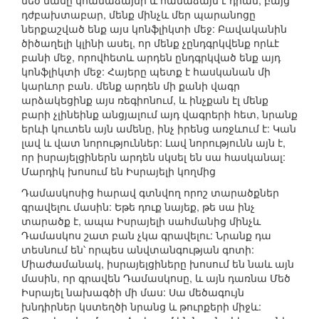
մեծ մասը կհամաձայնի և համաձայն է դրան, բայց
դժբախտաբար, մենք մինչև մեր պարանոցը
ներքաշված ենք այս կոնֆլիկտի մեջ: Բավականին
ծիծաղելի կլինի ասել, որ մենք չընդգրկվենք որևէ
բանի մեջ, որովհետև արդեն ընդգրկված ենք այդ
կոնֆլիկտի մեջ: Հայերը պետք է հասկանան մի
կարևոր բան. մենք արդեն մի քանի վագր
արձակեցինք այս ռեգիոնում, և ինչքան էլ մենք
բարի չլինեինք անցյալում այդ վագրերի հետ, նրանք
երևի կուտեն այն ամենը, ինչ իրենց առջևում է: Կան
լավ և վատ նորություններ: Լավ նորությունն այն է,
որ իսրայելցիներն արդեն սկսել են սա հասկանալ:
Մարդիկ խոսում են Իսրայելի կողմից
Դամասկոսից հարավ գտնվող որոշ տարածքներ
գրավելու մասին: Եթե դուք նայեք, թե սա ինչ
տարածք է, ապա Իսրայելի սահմանից մինչև
Դամասկոս շատ բան չկա գրավելու: Նրանք դա
տեսնում են՝ որպես անվտանգության գոտի:
Միաժամանակ, իսրայելցիները խոսում են նաև այն
մասին, որ գրավեն Դամասկոսը, և այն դառնա Մեծ
Իսրայել նախագծի մի մաս: Սա մեծագույն
խնդիրներ կստեղծի նրանց և թուրքերի միջև: