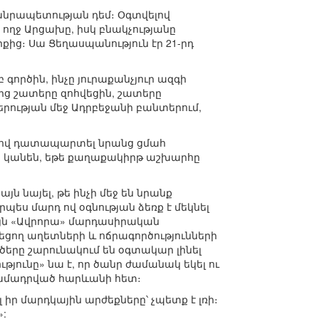
անրապետության դեմ։ Օգտվելով
 ողջ Արցախը, իսկ բնակչությանը
ից։ Սա Ցեղասպանություն էր 21-րդ
գործին, ինչը յուրաքանչյուր ազգի
ից շատերը զոհվեցին, շատերը
երության մեջ Ադրբեջանի բանտերում,
երով դատապարտել նրանց ցմահ
 կանեն, եթե քաղաքակիրթ աշխարհը
ն նայել, թե ինչի մեջ են նրանք
պես մարդ ով օգնության ձեռք է մեկնել
այն «Ավրորա» մարդասիրական
եցող աղետների և ոճրագործությունների
րծերը շարունակում են օգտակար լինել
ունը» նա է, որ ծանր ժամանակ եկել ու
տրամադրված հարևանի հետ։
ր մարդկային արժեքները՝ չպետք է լռի։
»: