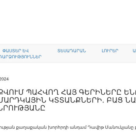
ՓԱՍՏԵՐ ԵՎ
ՏԵՍԱԴԱՐԱՆ
ԼՈՒՐԵՐ
Ա
ԴԱՐՁՈՒԹՅՈՒՆՆԵՐ
.2024
ՔՎՈՒՄ ՊԱՀՎՈՂ ՀԱՅ ԳԵՐԻՆԵՐԸ Ե
ՄԱՐԴԿԱՅԻՆ ԿՏՏԱՆՔՆԵՐԻ․ ԲԱՑ Ն
ՆՐՈՒԹՅԱՆԸ
ցության քաղաքական խորհրդի անդամ Դավիթ Մանուկյանը բ