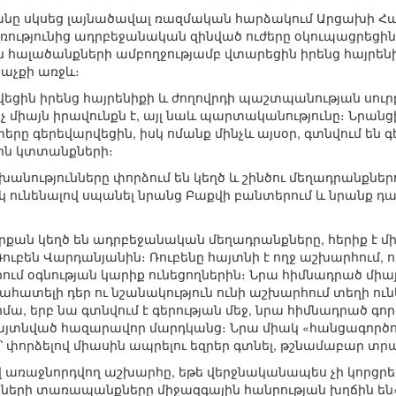
ջանը սկսեց լայնածավալ ռազմական հարձակում Արցախի Հ
լռությունից ադրբեջանական զինված ուժերը օկուպացրեցին
 հալածանքների ամբողջությամբ վտարեցին իրենց հայրենիք
 աչքի առջև։
եցին իրենց հայրենիքի և ժողովրդի պաշտպանության սուրբ 
 միայն իրավունքն է, այլ նաև պարտականությունը։ Նրանց
րը գերեվարվեցին, իսկ ոմանք մինչև այսօր, գտնվում են գ
ին կտտանքների։
խանությունները փորձում են կեղծ և շինծու մեղադրանքն
ւնենալով սպանել նրանց Բաքվի բանտերում և նրանք դա
քան կեղծ են ադրբեջանական մեղադրանքները, հերիք է միայ
ւբեն Վարդանյանին։ Ռուբենը հայտնի է ողջ աշխարհում, որ
ում օգնության կարիք ունեցողներին։ Նրա հիմնադրած մի
ահատելի դեր ու նշանակություն ունի աշխարհում տեղի ուն
մա, երբ նա գտնվում է գերության մեջ, նրա հիմնադրած գո
յտնված հազարավոր մարդկանց։ Նրա միակ «հանցագործությ
ին՝ փորձելով միասին ապրելու եզրեր գտնել, թշնամաբար 
ռաջնորդվող աշխարհը, եթե վերջնականապես չի կորցրել ի
իների տառապանքները միջազգային հանրության խղճին են