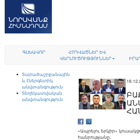
ԳԼԽԱՎՈՐ
ՀՈԴՎԱԾՆԵՐ ԵՎ
ՎԵՐԼՈՒԾՈՒԹՅՈՒՆՆԵՐ
ԻՐԱ
Տարածաշրջանային
և էներգետիկ
18.12
անվտանգություն
ԲԱ
Տեղեկատվական
անվտանգություն
ԱՆ
ՀԱ
«Ապրելու երկիր» կուսակ
հանրությանը․