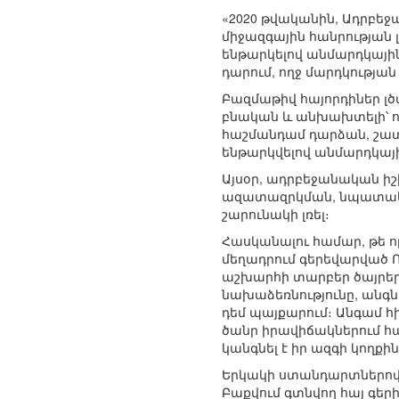
«2020 թվականին, Ադրբե
միջազգային հանրության 
ենթարկելով անմարդկային
դարում, ողջ մարդկության
Բազմաթիվ հայորդիներ լծվ
բնական և անխախտելի՝ ոչ
հաշմանդամ դարձան, շատե
ենթարկվելով անմարդկայ
Այսօր, ադրբեջանական իշ
ազատազրկման, նպատակ ո
շարունակի լռել։
Հասկանալու համար, թե որ
մեղադրում գերեվարված Ռո
աշխարհի տարբեր ծայրեր
նախաձեռնությունը, անգն
դեմ պայքարում։ Անգամ հի
ծանր իրավիճակներում հա
կանգնել է իր ազգի կողք
Երկակի ստանդարտներով ա
Բաքվում գտնվող հայ գեր