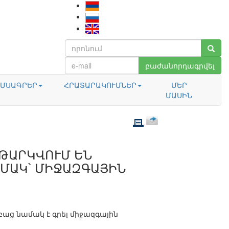
բաժանորդագրվել
ՄՍԱԳՐԵՐ
ՀՐԱՏԱՐԱԿՈՒՄՆԵՐ
ՄԵՐ
ՄԱՍԻՆ
ՆԹԱՐԿՎՈՒՄ ԵՆ
ԱՄԱԿ՝ ՄԻՋԱԶԳԱՅԻՆ
աց նամակ է գրել միջազգային